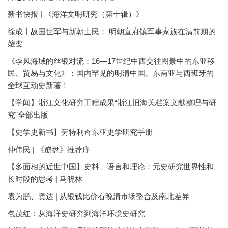
新书快报 | 《海洋文明研究（第十辑）》
徐成丨故国世军与新朝士民： 明朝宣府镇军事家族在清前期的
嬗变
《季风海域的丝银对流：16—17世纪中西交往图景中的东亚移
民、贸易与文化》：国内罕见的明清中国、东南亚与西班牙的
全球互动史新著！
【学闻】浙江文化研究工程成果“浙江旧海关档案文献整理与研
究”全部出版
【史学史新书】劳特利奇东亚史学研究手册
仲伟民 | 《崩盘》推荐序
【多面相的近世中国】史料、语言和理论：元史研究世界性和
长时段的思考 | 马晓林
袁为鹏、龚达 | 从银钱比价看晚清市场整合及南北差异
包茂红：从海洋史研究到海洋环境史研究