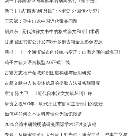
新书 | 韩国奎章阁藏孤本明别集丛刊（全十册）
新书 |《从“四夷”到“外国”：<宋史·外国传>研究》
王宏斌：孙中山论中国近代毒品问题
胡兴东 | 元代法律文书中的格式套文和专门术语
甘肃省图书馆公开发布8千多册古籍全文影像资源
新书：《一个海滨城市的传统与变迁：山海之间的威海卫》
荀子古籍大语言模型2.0正式上线
古籍方志物产领域知识图谱构建与应用研究
古籍文献中人名实体信息的提取方法及实现研究
章清 陈力卫｜《近代日本汉文文献丛刊》序
争贡之役500年：明代浙江市舶司主管部门的变迁
如何将任何文本语料库转化为知识图谱
2025台湾中研院明清研究国际学术研讨会议程
专题：从唐宋变革到大分流｜刘光临：唐宋变革、资本主义与