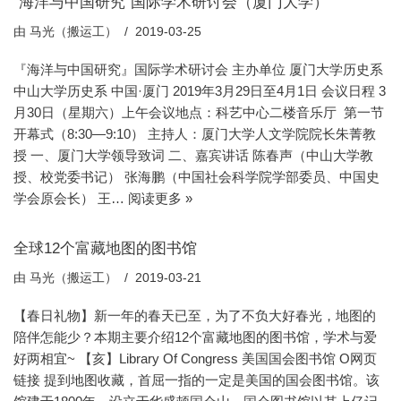
”海洋与中国研究“国际学术研讨会（厦门大学）
由
马光（搬运工）
2019-03-25
『海洋与中国研究』国际学术研讨会 主办单位 厦门大学历史系
中山大学历史系 中国·厦门 2019年3月29日至4月1日 会议日程 3
月30日（星期六）上午会议地点：科艺中心二楼音乐厅 第一节
开幕式（8:30—9:10） 主持人：厦门大学人文学院院长朱菁教
授 一、厦门大学领导致词 二、嘉宾讲话 陈春声（中山大学教
授、校党委书记） 张海鹏（中国社会科学院学部委员、中国史
学会原会长） 王…
阅读更多 »
全球12个富藏地图的图书馆
由
马光（搬运工）
2019-03-21
【春日礼物】新一年的春天已至，为了不负大好春光，地图的
陪伴怎能少？本期主要介绍12个富藏地图的图书馆，学术与爱
好两相宜~ 【亥】Library Of Congress 美国国会图书馆 O网页
链接 提到地图收藏，首屈一指的一定是美国的国会图书馆。该