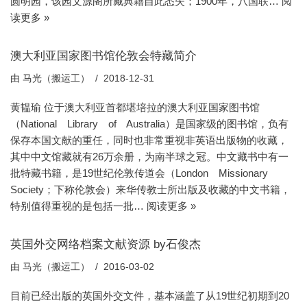
圆明园，该园文源阁所藏典籍自此悉失；1900年，八国联…
阅
读更多 »
澳大利亚国家图书馆伦敦会特藏简介
由
马光（搬运工）
2018-12-31
黄韫瑜 位于澳大利亚首都堪培拉的澳大利亚国家图书馆
（National Library of Australia）是国家级的图书馆，负有
保存本国文献的重任，同时也非常重视非英语出版物的收藏，
其中中文馆藏就有26万余册，为南半球之冠。中文藏书中有一
批特藏书籍，是19世纪伦敦传道会（London Missionary
Society；下称伦敦会）来华传教士所出版及收藏的中文书籍，
特别值得重视的是包括一批…
阅读更多 »
英国外交网络档案文献资源 by石俊杰
由
马光（搬运工）
2016-03-02
目前已经出版的英国外交文件，基本涵盖了从19世纪初期到20