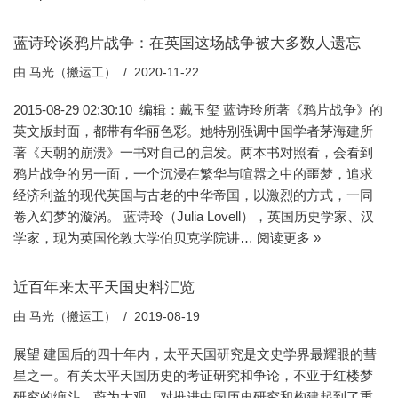
蓝诗玲谈鸦片战争：在英国这场战争被大多数人遗忘
由
马光（搬运工）
2020-11-22
2015-08-29 02:30:10 编辑：戴玉玺 蓝诗玲所著《鸦片战争》的
英文版封面，都带有华丽色彩。她特别强调中国学者茅海建所
著《天朝的崩溃》一书对自己的启发。两本书对照看，会看到
鸦片战争的另一面，一个沉浸在繁华与喧嚣之中的噩梦，追求
经济利益的现代英国与古老的中华帝国，以激烈的方式，一同
卷入幻梦的漩涡。 蓝诗玲（Julia Lovell），英国历史学家、汉
学家，现为英国伦敦大学伯贝克学院讲…
阅读更多 »
近百年来太平天国史料汇览
由
马光（搬运工）
2019-08-19
展望 建国后的四十年内，太平天国研究是文史学界最耀眼的彗
星之一。有关太平天国历史的考证研究和争论，不亚于红楼梦
研究的缠斗，蔚为大观，对推进中国历史研究和构建起到了重