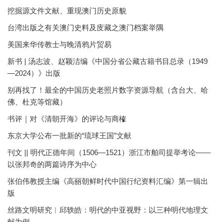
挖掘源文件文献、重现澳门历史原貌
台湾出版之有关澳门史料及庋藏之澳门档案举隅
美国来华传教士与晚清鸦片贸易
新书 | 汤志波、赵颖洁编《中国分省公藏古籍书目总录（1949
—2024）》出版
别再找了！最全的中国历史老照片数字资源导航（含台大、哈
佛、杜克等馆藏）
书评｜对《清朝开海》的评论与商榷
东京大学公布一批新的“琉球王国”文献
刊文 || 明代正德年间（1506—1521）浙江市舶司提举考论——
以张邦奇的两篇诗序为中心
张伯伟教授主编《高丽朝鲜时代中国行纪资料汇编》第一辑出
版
丝路文明研究︱邱轶皓：明代的中亚视野：以三种明代地理文
献为例