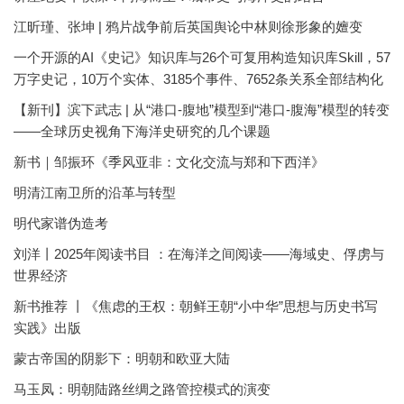
江昕瑾、张坤 | 鸦片战争前后英国舆论中林则徐形象的嬗变
一个开源的AI《史记》知识库与26个可复用构造知识库Skill，57
万字史记，10万个实体、3185个事件、7652条关系全部结构化
【新刊】滨下武志 | 从“港口-腹地”模型到“港口-腹海”模型的转变
——全球历史视角下海洋史研究的几个课题
新书｜邹振环《季风亚非：文化交流与郑和下西洋》
明清江南卫所的沿革与转型
明代家谱伪造考
刘洋丨2025年阅读书目 ：在海洋之间阅读——海域史、俘虏与
世界经济
新书推荐 丨《焦虑的王权：朝鲜王朝“小中华”思想与历史书写
实践》出版
蒙古帝国的阴影下：明朝和欧亚大陆
马玉凤：明朝陆路丝绸之路管控模式的演变