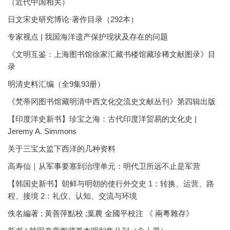
（近代中国相关）
日文宋史研究博论·著作目录（292本）
专家视点 | 我国海洋遗产保护现状及存在的问题
《文明互鉴：上海图书馆徐家汇藏书楼馆藏珍稀文献图录》目
录
明清史料汇编（全9集93册）
《梵蒂冈图书馆藏明清中西文化交流史文献丛刊》第四辑出版
【印度洋史新书】珍宝之海：古代印度洋贸易的文化史 |
Jeremy A. Simmons
关于三宝太监下西洋的几种资料
高寿仙｜从军事要塞到治理单元：明代卫所远不止是军营
【韩国史新书】朝鲜与明朝的使行外交史 1：转换、运营、路
程、接境 2：礼仪、认知、交流与环境
佚名編著 ; 黃善萍點校 ;葉農 金國平校注 《 兩粵雜存》