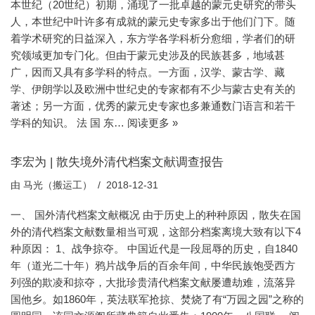
本世纪（20世纪）初期，涌现了一批卓越的蒙元史研究的带头
人，本世纪中叶许多有成就的蒙元史专家多出于他们门下。随
着学术研究的日益深入，东方学各学科析分愈细，学者们的研
究领域更加专门化。但由于蒙元史涉及的民族甚多，地域甚
广，因而又具有多学科的特点。一方面，汉学、蒙古学、藏
学、伊朗学以及欧洲中世纪史的专家都有不少与蒙古史有关的
著述；另一方面，优秀的蒙元史专家也多兼通数门语言和若干
学科的知识。 法 国 东…
阅读更多 »
李宏为 | 散失境外清代档案文献调查报告
由
马光（搬运工）
2018-12-31
一、 国外清代档案文献概况 由于历史上的种种原因，散失在国
外的清代档案文献数量相当可观，这部分档案离境大致有以下4
种原因： 1、战争掠夺。 中国近代是一段屈辱的历史，自1840
年（道光二十年）鸦片战争后的百余年间，中华民族饱受西方
列强的欺凌和掠夺，大批珍贵清代档案文献屡遭劫难，流落异
国他乡。如1860年，英法联军抢掠、焚烧了有“万园之园”之称的