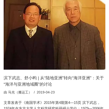
滨下武志、舒小昀 | 从“陆地亚洲”转向“海洋亚洲”：关于
“海洋与亚洲地域圈”的讨论
由
马光（搬运工）
2019-04-23
文章发表于《南国学术》2015年第4期第4—15页 滨下武志，
1974年在东京大学人文科学研究科获硕士学位；1979—2006年