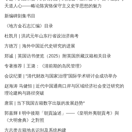
天道人心——略论陈寅恪保守主义史学思想的魅力
新编碑刻集书目
《地方金石志汇编》目录
杜凯月 | 洪武元年山东行省设治济南考
方徳万｜海外中国近代史研究的进展
郑诚｜英国访书便览（2025）附英国所藏汉籍相关目录
专著推荐丨王潞：《清前期的岛民管理》
会议纪要 | “清代财政与国家治理”国际学术研讨会成功举办
赵海涛 马健恒 | 近代中国通商口岸与区域经济社会变迁研究的
理论建构与路径突破
唐宸 | 当下我国古籍数字出版的发展趋势*
郭嘉輝 ‖ 明中後期「朝貢論述」——《皇明外夷朝貢考》與
《大明會典》之對照
方志类古籍地名识别及系统构建