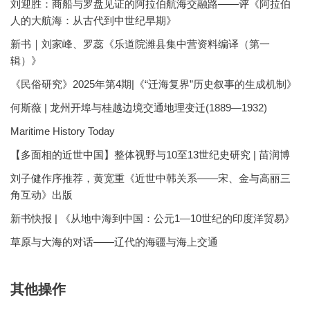
刘迎胜：商船与罗盘见证的阿拉伯航海交融路——评《阿拉伯
人的大航海：从古代到中世纪早期》
新书｜刘家峰、罗蕊《乐道院潍县集中营资料编译（第一
辑）》
《民俗研究》2025年第4期|《“迁海复界”历史叙事的生成机制》
何斯薇 | 龙州开埠与桂越边境交通地理变迁(1889—1932)
Maritime History Today
【多面相的近世中国】整体视野与10至13世纪史研究 | 苗润博
刘子健作序推荐，黄宽重《近世中韩关系——宋、金与高丽三
角互动》出版
新书快报 | 《从地中海到中国：公元1—10世纪的印度洋贸易》
草原与大海的对话——辽代的海疆与海上交通
其他操作