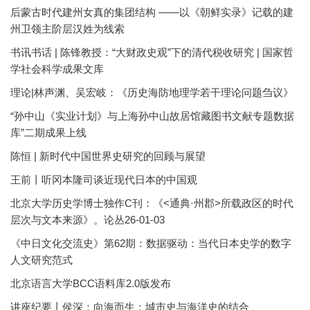
后蒙古时代建州女真的集团结构 ——以《朝鲜实录》记载的建
州卫领主阶层汉姓为线索
书讯书话 | 陈锋教授：“大财政史观”下的清代税收研究 | 国家哲
学社会科学成果文库
理论|林声渊、吴宏岐：《历史海防地理学若干理论问题刍议》
“孙中山《实业计划》与上海孙中山故居馆藏图书文献专题数据
库”二期成果上线
陈恒 | 新时代中国世界史研究的回顾与展望
王前丨听冈本隆司谈近现代日本的中国观
北京大学历史学博士独作C刊：《<通典·州郡>所载政区的时代
层次与文本来源》。论丛26-01-03
《中日文化交流史》第62期：数据驱动：当代日本史学的数字
人文研究范式
北京语言大学BCC语料库2.0版发布
讲座纪要丨侯深：向海而生：城市史与海洋史的结合