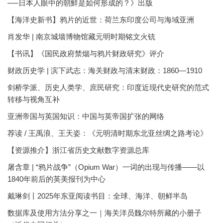
──日本人眼中的朝鮮是如何形成的？》出版
【海洋史新书】鸦片的近世：荷兰东印度公司与海域亚洲
肖发华 | 南京城墙博物馆藏元明时期铭文火铳
【书讯】《国民政府禁烟与鸦片财政研究》评介
财政历史学 | 滨下武志：海关财政与清末财政：1860—1910
剑桥学派、历史人类学、庶民研究：印度近现代史研究的范式
转移与视角互补
亚洲帝国与英国知识：中国与英帝国扩张的网络
荐读 / 王禹浪、王天姿：《元明清时期东北亚丝绸之路考论》
【资源推介】浙江省历史文献数字资源总库
屠含章 | “鸦片战争”（Opium War）一词的出现与传播——以
1840年前后的英美报刊为中心
戴琳剑丨2025年东亚阅读书目：全球、海洋、朝鲜半岛
数据库及使用方法分享之一｜海关洋员魏尔特所藏的小册子