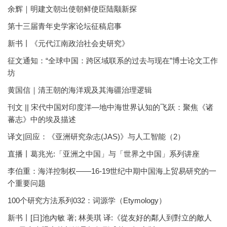
余辉｜明建文朝出使朝鲜使臣陆颙新探
第十三届青年史学家论坛征稿启事
新书丨《元代江南政治社会史研究》
征文通知：“全球中国：跨区域联系的过去与现在”博士论文工作
坊
黄国信｜清王朝的海洋观及其海疆治理逻辑
刊文 || 宋代中国对印度洋—地中海世界认知的飞跃：聚焦《诸
蕃志》中的埃及描述
译文|回应：《亚洲研究杂志(JAS)》与人工智能（2）
直播丨葛兆光:「亚洲之中国」与「世界之中国」系列讲座
李伯重：海洋控制权——16-19世纪中期中国海上贸易研究的一
个重要问题
100个研究方法系列032：词源学（Etymology）
新书丨[日]池內敏 著; 林美琪 译:《從友好的鄰人到對立的敵人