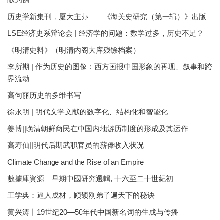
历史学新集刊，厦大主办——《海关史研究（第一辑）》出版
LSE经济史系辩论会 | 经济学的问题：数学过多，历史不足？
《明清史料》（明清内阁大库残馀档案）
李所期 | 作为历史的图像：西方画报中国形象的再现、叙事和跨
界流动
高句丽历史的多维书写
徐永明 | 明代文学文献的数字化、结构化和智能化
姜博||晚清朝鲜商民在中国内地游历制度的形成及其运作
高寿仙||明代后期武职官员的薪俸收入状况
Climate Change and the Rise of an Empire
數據庫資源｜早期中國研究選輯, 十六至二十世紀初
王学典：逼人成材，顾颉刚弟子遍天下的秘诀
黄兴涛丨19世纪20—50年代中国新名词的生成与传播