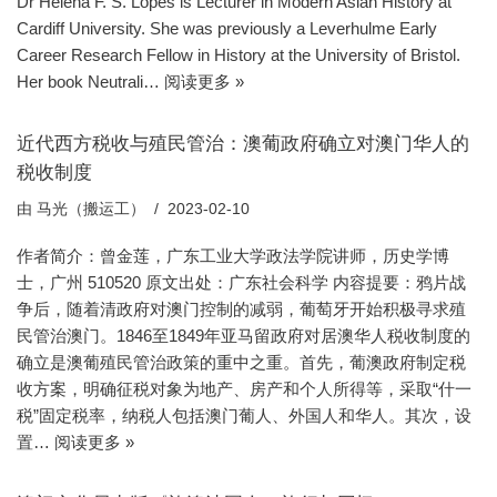
Dr Helena F. S. Lopes is Lecturer in Modern Asian History at
Cardiff University. She was previously a Leverhulme Early
Career Research Fellow in History at the University of Bristol.
Her book Neutrali…
阅读更多 »
近代西方税收与殖民管治：澳葡政府确立对澳门华人的
税收制度
由
马光（搬运工）
2023-02-10
作者简介：曾金莲，广东工业大学政法学院讲师，历史学博
士，广州 510520 原文出处：广东社会科学 内容提要：鸦片战
争后，随着清政府对澳门控制的减弱，葡萄牙开始积极寻求殖
民管治澳门。1846至1849年亚马留政府对居澳华人税收制度的
确立是澳葡殖民管治政策的重中之重。首先，葡澳政府制定税
收方案，明确征税对象为地产、房产和个人所得等，采取“什一
税”固定税率，纳税人包括澳门葡人、外国人和华人。其次，设
置…
阅读更多 »