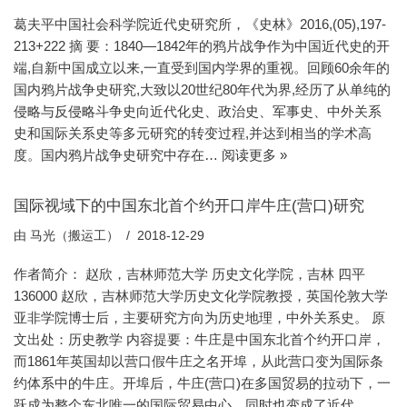
葛夫平中国社会科学院近代史研究所，《史林》2016,(05),197-
213+222 摘 要：1840—1842年的鸦片战争作为中国近代史的开
端,自新中国成立以来,一直受到国内学界的重视。回顾60余年的
国内鸦片战争史研究,大致以20世纪80年代为界,经历了从单纯的
侵略与反侵略斗争史向近代化史、政治史、军事史、中外关系
史和国际关系史等多元研究的转变过程,并达到相当的学术高
度。国内鸦片战争史研究中存在…
阅读更多 »
国际视域下的中国东北首个约开口岸牛庄(营口)研究
由
马光（搬运工）
2018-12-29
作者简介： 赵欣，吉林师范大学 历史文化学院，吉林 四平
136000 赵欣，吉林师范大学历史文化学院教授，英国伦敦大学
亚非学院博士后，主要研究方向为历史地理，中外关系史。 原
文出处：历史教学 内容提要：牛庄是中国东北首个约开口岸，
而1861年英国却以营口假牛庄之名开埠，从此营口变为国际条
约体系中的牛庄。开埠后，牛庄(营口)在多国贸易的拉动下，一
跃成为整个东北唯一的国际贸易中心，同时也变成了近代