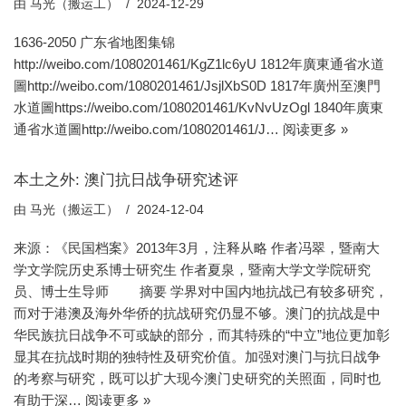
由
马光（搬运工）
2024-12-29
1636-2050 ​​广东省地图集锦
http://weibo.com/1080201461/KgZ1lc6yU 1812年廣東通省水道
圖http://weibo.com/1080201461/JsjlXbS0D 1817年廣州至澳門
水道圖https://weibo.com/1080201461/KvNvUzOgl 1840年廣東
通省水道圖http://weibo.com/1080201461/J…
阅读更多 »
本土之外: 澳门抗日战争研究述评
由
马光（搬运工）
2024-12-04
来源：《民国档案》2013年3月，注释从略 作者冯翠，暨南大
学文学院历史系博士研究生 作者夏泉，暨南大学文学院研究
员、博士生导师 摘要 学界对中国内地抗战已有较多研究，
而对于港澳及海外华侨的抗战研究仍显不够。澳门的抗战是中
华民族抗日战争不可或缺的部分，而其特殊的“中立”地位更加彰
显其在抗战时期的独特性及研究价值。加强对澳门与抗日战争
的考察与研究，既可以扩大现今澳门史研究的关照面，同时也
有助于深…
阅读更多 »