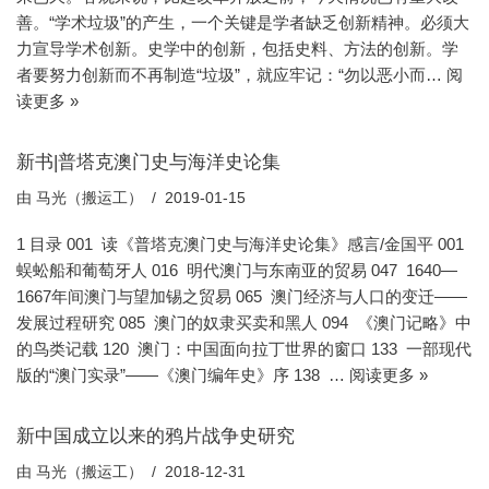
善。“学术垃圾”的产生，一个关键是学者缺乏创新精神。必须大
力宣导学术创新。史学中的创新，包括史料、方法的创新。学
者要努力创新而不再制造“垃圾”，就应牢记：“勿以恶小而…
阅
读更多 »
新书|普塔克澳门史与海洋史论集
由
马光（搬运工）
2019-01-15
1 目录 001 读《普塔克澳门史与海洋史论集》感言/金国平 001
蜈蚣船和葡萄牙人 016 明代澳门与东南亚的贸易 047 1640—
1667年间澳门与望加锡之贸易 065 澳门经济与人口的变迁——
发展过程研究 085 澳门的奴隶买卖和黑人 094 《澳门记略》中
的鸟类记载 120 澳门：中国面向拉丁世界的窗口 133 一部现代
版的“澳门实录”——《澳门编年史》序 138 …
阅读更多 »
新中国成立以来的鸦片战争史研究
由
马光（搬运工）
2018-12-31