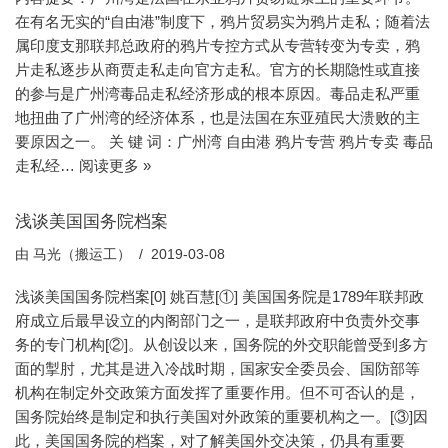
在有名无实的“自由港”制度下，鸦片贸易实为鸦片走私；随着法
属印度支那联邦总政府的鸦片专控方式从专营转变为专卖，鸦
片走私逐步从商贾走私走向官方走私。官方的长期隐性或直接
的参与是广州湾毒品走私经济形成的根本原因。毒品走私严重
地扭曲了广州湾的经济体系，也是法国在东亚殖民大溃败的主
要原因之一。 关 键 词：广州湾 自由港 鸦片专营 鸦片专卖 毒品
走私经…
阅读更多 »
浅谈美国国务院档案
由
马光（搬运工）
2019-03-08
浅谈美国国务院档案[0] 姚百慧[①] 美国国务院是1789年联邦政
府成立后最早设立的内阁部门之一，是联邦政府中负责外交事
务的专门机构[②]。从创设以来，国务院的外交职能曾受到多方
面的掣肘，尤其是进入冷战时期，国家安全委员会、国防部等
机构在制定外交政策方面发挥了重要作用。但不可否认的是，
国务院始终是制定和执行美国对外政策的重要机构之一。[③]因
此，美国国务院的档案，对了解美国外交决策，仍具有重要