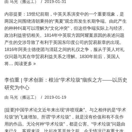
由
马光（搬运工）
2019-01-31
内容提要：19世纪前期，中英关系演变中的一个重要现象，是
两国之间围绕清朝秉持的“夷夏”观念而发生长期争端。由此产生
的种种纠葛可以理解为“文化冲突”，但这些争端实际上与经济、
政治利益密切相关。1814年中英双方因阿耀案原因的表述问题
产生的交涉导致了有利于英国东印度公司的贸易新章的出现。
1816年阿美士德使团与清廷之间的礼仪之争，服从于英人对礼
仪问题与其在华贸易利益关系之理解。1830年前后，英国人
将…
阅读更多 »
李伯重 | 学术创新：根治“学术垃圾”痼疾之方——以历史
研究为中心
由
马光（搬运工）
2019-01-19
[提要]中国学术论文近年来出现“井喷现象”。与之相伴的是“学术
垃圾”的飞速增加。所谓“学术垃圾”，就是没有价值和有不良作
用的作品。无论何种“学术垃圾”，都是公害。“学术垃圾”问题由
来已久。客观来说，比起改革开放之前，今天情况已有重大改