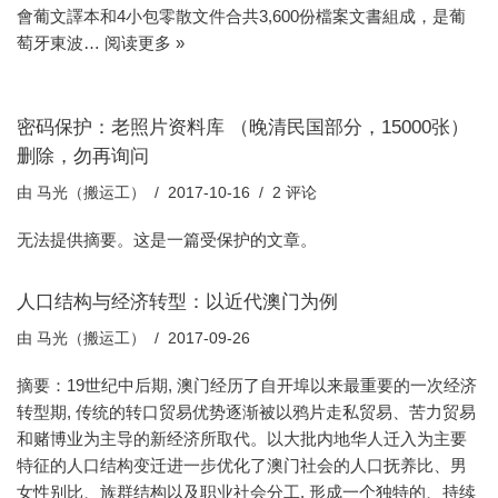
會葡文譯本和4小包零散文件合共3,600份檔案文書組成，是葡
萄牙東波…
阅读更多 »
密码保护：老照片资料库 （晚清民国部分，15000张）
删除，勿再询问
由
马光（搬运工）
2017-10-16
2 评论
无法提供摘要。这是一篇受保护的文章。
人口结构与经济转型：以近代澳门为例
由
马光（搬运工）
2017-09-26
摘要：19世纪中后期, 澳门经历了自开埠以来最重要的一次经济
转型期, 传统的转口贸易优势逐渐被以鸦片走私贸易、苦力贸易
和赌博业为主导的新经济所取代。以大批内地华人迁入为主要
特征的人口结构变迁进一步优化了澳门社会的人口抚养比、男
女性别比、族群结构以及职业社会分工, 形成一个独特的、持续