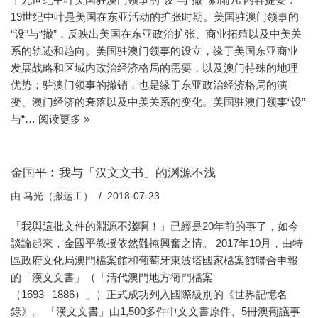
19世纪中叶是美国在东亚活动的扩张时期。美国驻澳门领事的
“设”与“撤”，反映出美国在东亚政治扩张、商业拓殖以及中美关
系的轨迹和趋向。美国驻澳门领事的设立，缘于美国东亚商业
发展战略和区域内政治经济格局的需要，以及澳门特殊的地理
优势；驻澳门领事的撤销，也是缘于东亚政治经济格局的演
变、澳门经济的衰落以及中美关系的变化。美国驻澳门领事“设”
与“…
阅读更多 »
金国平︰我与「汉文文书」的渊源不浅
由
马光（搬运工）
2018-07-23
「我與這批文件的淵源不淺啊！」已經是20年前的事了，如今
談論起來，金國平教授依然難掩興奮之情。 2017年10月，由特
區政府文化局澳門檔案館和葡萄牙東波塔國家檔案館聯合申報
的「漢文文書」（「清代澳門地方衙門檔案
（1693─1886）」）正式成功列入國際級別的《世界記憶名
錄》。 「漢文文書」由1,500多件中文文書原件、5冊澳葡議事