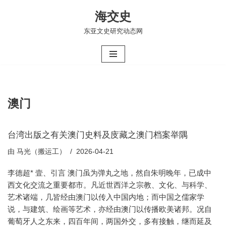
海交史
跳
东亚文史研究动态网
至
正
文
澳门
台湾出版之有关澳门史料及庋藏之澳门档案举隅
由
马光（搬运工）
2026-04-21
李德超* 壹、引言 澳门虽为弹丸之地，然自朱明晚年，已成中
西文化交流之重要都市。凡近世西洋之宗教、文化、与科学、
艺术诸端，几皆经由澳门以传入中国内地；而中国之儒家学
说，与建筑、绘画等艺术，亦经由澳门以传播欧美诸邦。况自
葡萄牙人之东来，四百年间，两国外交，多有接触，继而延及