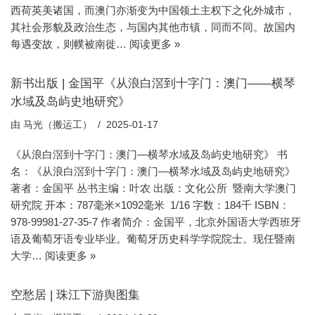
西荷英美诸国，而澳门亦渐变为中国领土主权下之化外城市，
其社会形貌及政治生态，与国内其他市镇，同而不同。故国内
每遇变故，则幞被南徙…
阅读更多 »
新书出版 | 金国平《从浪白滘到十字门：澳门——横琴
水域及岛屿史地研究》
由
马光（搬运工）
2025-01-17
《从浪白滘到十字门：澳门—横琴水域及岛屿史地研究》 书
名：《从浪白滘到十字门：澳门—横琴水域及岛屿史地研究》
著者：金国平 丛书主编：叶农 出版：文化公所 暨南大学澳门
研究院 开本：787毫米×1092毫米 1/16 字数：184千 ISBN：
978-99981-27-35-7 作者简介：金国平，北京外国语大学西班牙
语及葡萄牙语专业毕业。葡萄牙历史科学学院院士。现任暨南
大学…
阅读更多 »
空愁居 | 珠江下游舆图集