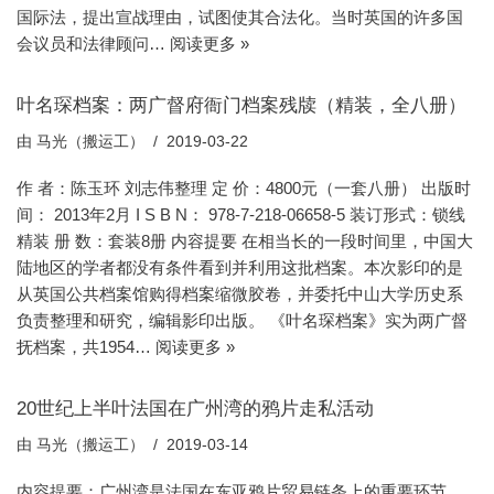
国际法，提出宣战理由，试图使其合法化。当时英国的许多国
会议员和法律顾问…
阅读更多 »
叶名琛档案：两广督府衙门档案残牍（精装，全八册）
由
马光（搬运工）
2019-03-22
作 者：陈玉环 刘志伟整理 定 价：4800元（一套八册） 出版时
间： 2013年2月 I S B N： 978-7-218-06658-5 装订形式：锁线
精装 册 数：套装8册 内容提要 在相当长的一段时间里，中国大
陆地区的学者都没有条件看到并利用这批档案。本次影印的是
从英国公共档案馆购得档案缩微胶卷，并委托中山大学历史系
负责整理和研究，编辑影印出版。 《叶名琛档案》实为两广督
抚档案，共1954…
阅读更多 »
20世纪上半叶法国在广州湾的鸦片走私活动
由
马光（搬运工）
2019-03-14
内容提要：广州湾是法国在东亚鸦片贸易链条上的重要环节。