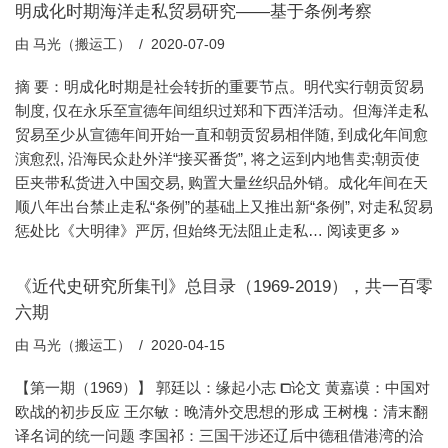
明成化时期海洋走私贸易研究——基于条例考察
由
马光（搬运工）
2020-07-09
摘 要：明成化时期是社会转折的重要节点。明代实行朝贡贸易
制度, 仅在永乐至宣德年间组织过郑和下西洋活动。但海洋走私
贸易至少从宣德年间开始一直和朝贡贸易相伴随, 到成化年间愈
演愈烈, 沿海民众赴外洋“接买番货”, 将之运到内地售卖;朝贡使
臣夹带私货进入中国交易, 购置大量丝织品外销。成化年间在天
顺八年出台禁止走私“条例”的基础上又推出新“条例”, 对走私贸易
惩处比《大明律》严厉, 但始终无法阻止走私…
阅读更多 »
《近代史研究所集刊》总目录（1969-2019），共一百零
六期
由
马光（搬运工）
2020-04-15
【第一期（1969）】 郭廷以：缘起小志 ⧠论文 黄嘉谟：中国对
欧战的初步反应 王尔敏：晚清外交思想的形成 王树槐：清末翻
译名词的统一问题 李国祁：三国干涉还辽后中德租借港湾的洽