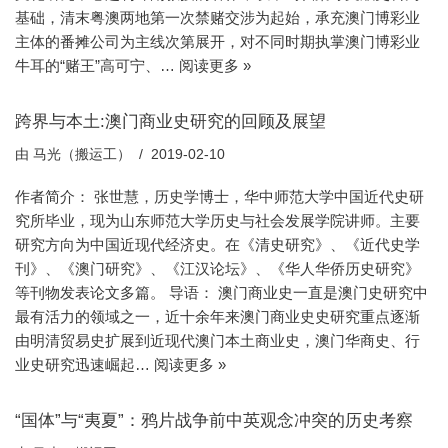
基础，清末粤澳两地第一次禁赌交涉为起始，承充澳门博彩业
主体的番摊公司为主线次第展开，对不同时期执掌澳门博彩业
牛耳的“赌王”高可宁、…
阅读更多 »
跨界与本土:澳门商业史研究的回顾及展望
由
马光（搬运工）
2019-02-10
作者简介： 张世慧，历史学博士，华中师范大学中国近代史研
究所毕业，现为山东师范大学历史与社会发展学院讲师。主要
研究方向为中国近现代经济史。在《清史研究》、《近代史学
刊》、《澳门研究》、《江汉论坛》、《华人华侨历史研究》
等刊物发表论文多篇。 导语： 澳门商业史一直是澳门史研究中
最有活力的领域之一，近十余年来澳门商业史史研究重点逐渐
由明清贸易史扩展到近现代澳门本土商业史，澳门华商史、行
业史研究迅速崛起…
阅读更多 »
“国体”与“夷夏”：鸦片战争前中英观念冲突的历史考察