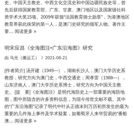
史、中国天主教史、中西文化交流史和中国边疆民族史等，曾
先后获得国家教育部、广东、甘肃、澳门地区以及国家级社科
类学术大奖15项。2009年获颁“法国教育骑士勋章”，为港澳地区
教育界获此殊荣的第一人，是澳门史研究的领军人物。著作主
要…
阅读更多 »
明宋应昌《全海图注•广东沿海图》研究
由
马光（搬运工）
2021-08-21
[作者简介] 汤开建（1949—），湖南长沙人，澳门大学历史系
教授，研究方向为澳门史，中西交通史；周孝雷（1988—），
山东济南人，澳门大学历史系博士，研究方向为中国天主教
史。 [提 要]《全海图注》是明代海防史上一部重要的海防地
图，图中所隐含的许多资料信息，为现今传世文献不载。其中
的“广东沿海图”记录了明代中叶从正德末到万历初所发生的最为
重要的几件海上事件及学术疑案，如葡萄牙人来华贸易的“番船
澳…
阅读更多 »