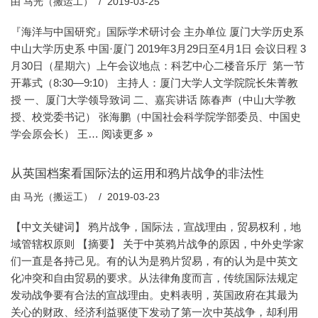
由
马光（搬运工）
2019-03-25
『海洋与中国研究』国际学术研讨会 主办单位 厦门大学历史系
中山大学历史系 中国·厦门 2019年3月29日至4月1日 会议日程 3
月30日（星期六）上午会议地点：科艺中心二楼音乐厅 第一节
开幕式（8:30—9:10） 主持人：厦门大学人文学院院长朱菁教
授 一、厦门大学领导致词 二、嘉宾讲话 陈春声（中山大学教
授、校党委书记） 张海鹏（中国社会科学院学部委员、中国史
学会原会长） 王…
阅读更多 »
从英国档案看国际法的运用和鸦片战争的非法性
由
马光（搬运工）
2019-03-23
【中文关键词】 鸦片战争，国际法，宣战理由，贸易权利，地
域管辖权原则 【摘要】 关于中英鸦片战争的原因，中外史学家
们一直是各持己见。有的认为是鸦片贸易，有的认为是中英文
化冲突和自由贸易的要求。从法律角度而言，传统国际法规定
发动战争要有合法的宣战理由。史料表明，英国政府在其最为
关心的财政、经济利益驱使下发动了第一次中英战争，却利用