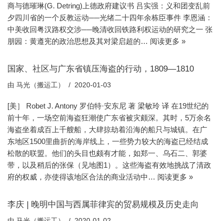
商与德璀琳(G. Detring)上德政府建议书 吕实强：义和团变乱前
夕四川省的一个反教运动──光绪二十四年余栋臣事件 李恩涵：
中美收回粤汉路权交涉──晚清收回铁路利权运动的研究之一 张
朋园：黄遵宪的政治思想及其对梁启超的…
阅读更多 »
国家、社区与广东省镇压海盗的行动，1809—1810
由
马光（搬运工）
2020-01-03
[美］ Robet J. Antony 罗伯特·安东尼 著 梁敏玲 译 在19世纪的
前十年，一场空前海盗狂潮使广东省被灾颇深。其时，5万余名
海盗坐着成百上千艘船，大肆掠劫着沿海的船只与城镇。在广
东地区1500里曲折的海岸线上，一些势力较大的海盗已经结成
松散的联盟。他们的头目也颇有才能，如郑一、乌石二、郭婆
带，以及稍后的张保（见地图1）。这些海盗有效地挑战了清政
府的权威，亦使得该地区合法的商业活动中…
阅读更多 »
李庆 | 晚明中国与西属菲律宾的贸易规模及历史走向
由
马光（搬运工）
2020-01-02