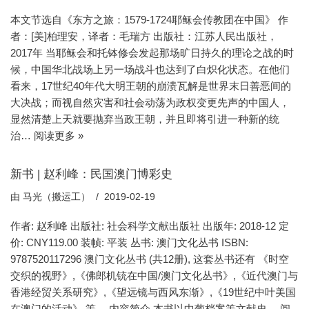
本文节选自《东方之旅：1579-1724耶稣会传教团在中国》 作
者：[美]柏理安，译者：毛瑞方 出版社：江苏人民出版社，
2017年 当耶稣会和托钵修会发起那场旷日持久的理论之战的时
候，中国华北战场上另一场战斗也达到了白炽化状态。在他们
看来，17世纪40年代大明王朝的崩溃瓦解是世界末日善恶间的
大决战；而视自然灾害和社会动荡为政权变更先声的中国人，
显然清楚上天就要抛弃当政王朝，并且即将引进一种新的统
治…
阅读更多 »
新书 | 赵利峰：民国澳门博彩史
由
马光（搬运工）
2019-02-19
作者: 赵利峰 出版社: 社会科学文献出版社 出版年: 2018-12 定
价: CNY119.00 装帧: 平装 丛书: 澳门文化丛书 ISBN:
9787520117296 澳门文化丛书 (共12册), 这套丛书还有 《时空
交织的视野》,《佛郎机铳在中国/澳门文化丛书》,《近代澳门与
香港经贸关系研究》,《望远镜与西风东渐》,《19世纪中叶美国
在澳门的活动》 等。 内容简介 本书以中葡档案等文献史…
阅