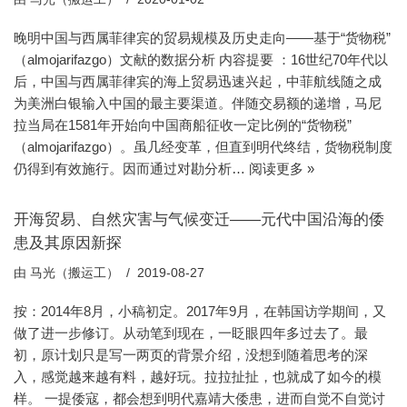
晚明中国与西属菲律宾的贸易规模及历史走向——基于“货物税”
（almojarifazgo）文献的数据分析 内容提要 ：16世纪70年代以
后，中国与西属菲律宾的海上贸易迅速兴起，中菲航线随之成
为美洲白银输入中国的最主要渠道。伴随交易额的递增，马尼
拉当局在1581年开始向中国商船征收一定比例的“货物税”
（almojarifazgo）。虽几经变革，但直到明代终结，货物税制度
仍得到有效施行。因而通过对勘分析…
阅读更多 »
开海贸易、自然灾害与气候变迁——元代中国沿海的倭
患及其原因新探
由
马光（搬运工）
2019-08-27
按：2014年8月，小稿初定。2017年9月，在韩国访学期间，又
做了进一步修订。从动笔到现在，一眨眼四年多过去了。最
初，原计划只是写一两页的背景介绍，没想到随着思考的深
入，感觉越来越有料，越好玩。拉拉扯扯，也就成了如今的模
样。 一提倭寇，都会想到明代嘉靖大倭患，进而自觉不自觉讨