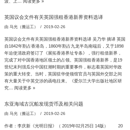
波、上…
阅读更多 »
英国议会文件有关英国强租香港新界资料选译
由
马光（搬运工）
2019-02-26
英国议会文件有关英国强租香港新界资料选译 吴乃华 摘译 英国
自1842年割占香港岛，1860年割占九龙半岛南端后，又于1898
年迫使清政府签订了《展拓香港界址专条》，强行租借新界，
完成了对中国香港地区领土的占领。英国强租香港新界，是19
世纪末列强瓜分中国狂潮时期的重要事件，标志着英国对华政
策的重大转变。当时，英国驻华使领馆官员与英国外交部之间
有大量关于中英交涉的函电往来。《爱尔兰大学出版社地区研
究…
阅读更多 »
东亚海域古沉船发现货币及相关问题
由
马光（搬运工）
2019-02-26
作者：李庆新《光明日报》（ 2019年02月25日 14版） 20