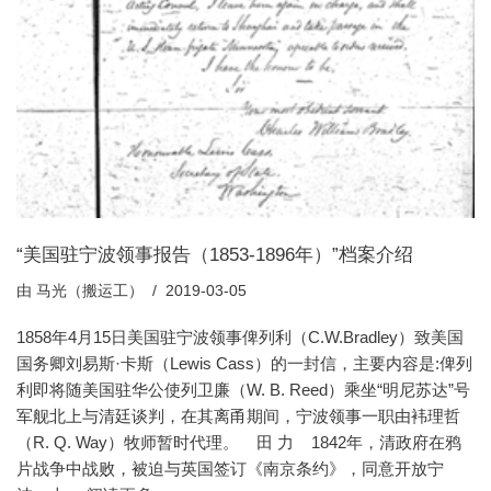
“美国驻宁波领事报告（1853-1896年）”档案介绍
由
马光（搬运工）
2019-03-05
1858年4月15日美国驻宁波领事俾列利（C.W.Bradley）致美国
国务卿刘易斯·卡斯（Lewis Cass）的一封信，主要内容是:俾列
利即将随美国驻华公使列卫廉（W. B. Reed）乘坐“明尼苏达”号
军舰北上与清廷谈判，在其离甬期间，宁波领事一职由袆理哲
（R. Q. Way）牧师暂时代理。 田 力 1842年，清政府在鸦
片战争中战败，被迫与英国签订《南京条约》，同意开放宁