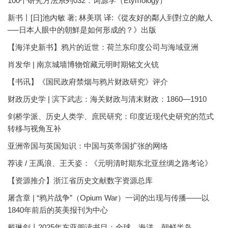
100个研究方法系列032：词源学（Etymology）
新书丨[日]池內敏 著; 林美琪 译:《從友好的鄰人到對立的敵人
──日本人眼中的朝鮮是如何形成的？》出版
【海洋史新书】鸦片的近世：荷兰东印度公司与海域亚洲
肖发华 | 南京城墙博物馆藏元明时期铭文火铳
【书讯】《国民政府禁烟与鸦片财政研究》评介
财政历史学 | 滨下武志：海关财政与清末财政：1860—1910
剑桥学派、历史人类学、庶民研究：印度近现代史研究的范式
转移与视角互补
亚洲帝国与英国知识：中国与英帝国扩张的网络
荐读 / 王禹浪、王天姿：《元明清时期东北亚丝绸之路考论》
【资源推介】浙江省历史文献数字资源总库
屠含章 | “鸦片战争”（Opium War）一词的出现与传播——以
1840年前后的英美报刊为中心
戴琳剑丨2025年东亚阅读书目：全球、海洋、朝鲜半岛