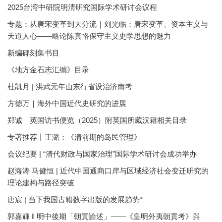
2025台湾中研院明清研究国际学术研讨会议程
专题：从唐宋变革到大分流｜刘光临：唐宋变革、资本主义与
天道人心——略论陈寅恪保守主义史学思想的魅力
新编碑刻集书目
《地方金石志汇编》目录
杜凯月 | 洪武元年山东行省设治济南考
方徳万｜海外中国近代史研究的进展
郑诚｜英国访书便览（2025）附英国所藏汉籍相关目录
专著推荐丨王潞：《清前期的岛民管理》
会议纪要 | “清代财政与国家治理”国际学术研讨会成功举办
赵海涛 马健恒 | 近代中国通商口岸与区域经济社会变迁研究的
理论建构与路径突破
唐宸 | 当下我国古籍数字出版的发展趋势*
郭嘉輝 ‖ 明中後期「朝貢論述」——《皇明外夷朝貢考》與