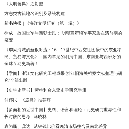
《大明會典》之對照
方志类古籍地名识别及系统构建
新书快报 | 《海洋文明研究（第十辑）》
徐成丨故国世军与新朝士民： 明朝宣府镇军事家族在清前期的
嬗变
《季风海域的丝银对流：16—17世纪中西交往图景中的东亚移
民、贸易与文化》：国内罕见的明清中国、东南亚与西班牙的
全球互动史新著！
【学闻】浙江文化研究工程成果“浙江旧海关档案文献整理与研
究”全部出版
【史学史新书】劳特利奇东亚史学研究手册
仲伟民 | 《崩盘》推荐序
【多面相的近世中国】史料、语言和理论：元史研究世界性和
长时段的思考 | 马晓林
袁为鹏、龚达 | 从银钱比价看晚清市场整合及南北差异