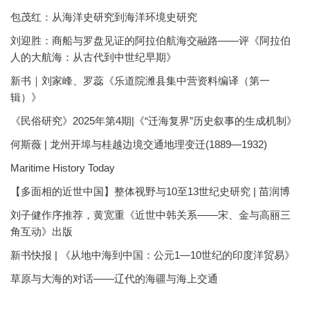
包茂红：从海洋史研究到海洋环境史研究
刘迎胜：商船与罗盘见证的阿拉伯航海交融路——评《阿拉伯
人的大航海：从古代到中世纪早期》
新书｜刘家峰、罗蕊《乐道院潍县集中营资料编译（第一
辑）》
《民俗研究》2025年第4期|《“迁海复界”历史叙事的生成机制》
何斯薇 | 龙州开埠与桂越边境交通地理变迁(1889—1932)
Maritime History Today
【多面相的近世中国】整体视野与10至13世纪史研究 | 苗润博
刘子健作序推荐，黄宽重《近世中韩关系——宋、金与高丽三
角互动》出版
新书快报 | 《从地中海到中国：公元1—10世纪的印度洋贸易》
草原与大海的对话——辽代的海疆与海上交通