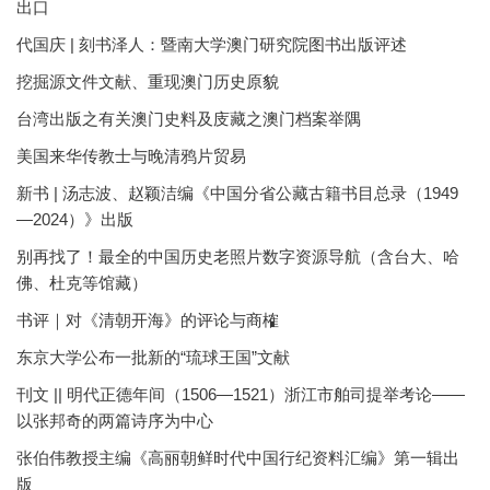
出口
代国庆 | 刻书泽人：暨南大学澳门研究院图书出版评述
挖掘源文件文献、重现澳门历史原貌
台湾出版之有关澳门史料及庋藏之澳门档案举隅
美国来华传教士与晚清鸦片贸易
新书 | 汤志波、赵颖洁编《中国分省公藏古籍书目总录（1949
—2024）》出版
别再找了！最全的中国历史老照片数字资源导航（含台大、哈
佛、杜克等馆藏）
书评｜对《清朝开海》的评论与商榷
东京大学公布一批新的“琉球王国”文献
刊文 || 明代正德年间（1506—1521）浙江市舶司提举考论——
以张邦奇的两篇诗序为中心
张伯伟教授主编《高丽朝鲜时代中国行纪资料汇编》第一辑出
版