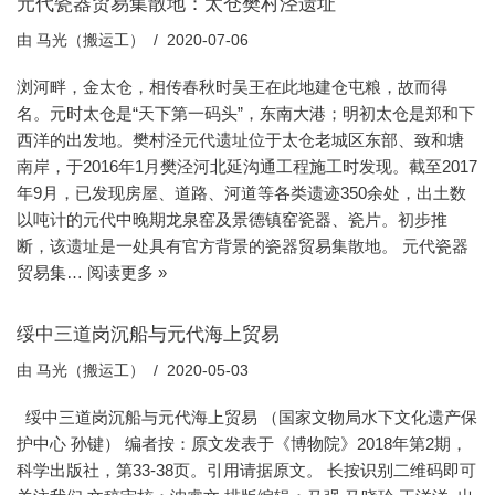
元代瓷器贸易集散地：太仓樊村泾遗址
由
马光（搬运工）
2020-07-06
浏河畔，金太仓，相传春秋时吴王在此地建仓屯粮，故而得
名。元时太仓是“天下第一码头”，东南大港；明初太仓是郑和下
西洋的出发地。樊村泾元代遗址位于太仓老城区东部、致和塘
南岸，于2016年1月樊泾河北延沟通工程施工时发现。截至2017
年9月，已发现房屋、道路、河道等各类遗迹350余处，出土数
以吨计的元代中晚期龙泉窑及景德镇窑瓷器、瓷片。初步推
断，该遗址是一处具有官方背景的瓷器贸易集散地。 元代瓷器
贸易集…
阅读更多 »
绥中三道岗沉船与元代海上贸易
由
马光（搬运工）
2020-05-03
绥中三道岗沉船与元代海上贸易 （国家文物局水下文化遗产保
护中心 孙键） 编者按：原文发表于《博物院》2018年第2期，
科学出版社，第33-38页。引用请据原文。 长按识别二维码即可