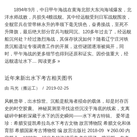
1894年9月，中日甲午海战在黄海北部大东沟海域爆发，北
洋水师战败，共损失4艘战舰。其中经远舰受到日军战舰围攻，
全舰官兵在管带林永升的率领下毫无惧色，奋勇接战，至死不
升降旗，最后绝大部分官兵与舰同沉。120多年过去了，经远舰
船沉何处？经过激烈海战，其保存状况如何？随着辽宁庄河铁
质沉船遗址专项调查工作的开展，这些谜团逐渐被揭开，同
时，甲午海战的更多细节也得到还原和证实。因价值重大，经
远舰遗址水下…
阅读更多 »
近年来新出水下考古相关图书
由
马光（搬运工）
2019-02-25
风帆曾举，出水惊世。沉船是航海者殒命的载体，却是封存历
史的时空胶囊。 神秘莫测里寻找这些沉没于海底的线索，支离
破碎中解析深藏于水下的历史瞬间——水下考古特辑。 爱琴遗
珍：希腊安提凯希拉岛水下考古文物 故宫博物院 希腊文化和体
育部 希腊国家考古博物馆 编 故宫出版社 2018-09 ￥260.00 内