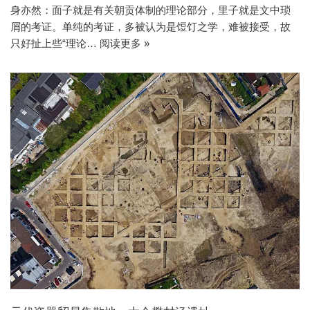
身亦然：面子就是有关朝贡体制的理论部分，里子就是文中琐
屑的考证。单纯的考证，多被认为是饾饤之学，难被接受，故
只好扯上些“理论…
阅读更多 »