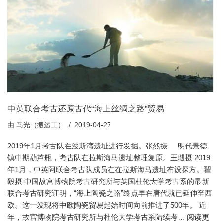
中英联合考古还原古代“海上丝绸之路”贸易
由
马光（搬运工）
2019-04-27
2019年1月考古队在波斯湾遗址进行发掘。张然摄 明代景德
镇中期葫芦瓶，考古队在拉斯海马遗址整理复原。王琎摄 2019
年1月，中英阿联合考古队成员在在拉斯海马遗址布设探方。翟
毅摄 中国故宫博物院考古研究所与英国杜伦大学考古系的最新
联合考古研究证明，“海上陶瓷之路”终点早在唐代就已延伸至西
欧。这一发现将中欧陶瓷贸易起始时间向前推进了500年。 近
年，故宫博物院考古研究所与杜伦大学考古系陆续考…
阅读更