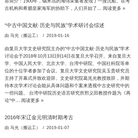
容简介：1900年，锡米岛的海绵采集者发现了一搜沉船。在考
古机构和希腊皇家海军的协助下，人们开始了…
阅读更多 »
“中古中国文献·历史与民族”学术研讨会综述
由
马光（搬运工）
2019-01-16
由复旦大学文史研究院主办的“中古中国文献·历史与民族”学术
讨论会于2018年10月13日到14日在复旦大学召开。来自复旦大
学、中国人民大学、北京大学、台湾中研院、中国社科院等单
位的十位学者参加了会议。复旦大学文史研究院吴玉贵研究员
主持了开幕式并致欢迎辞。文史研究院葛兆光教授致辞，并期
待本次学术讨论会能从具体问题和个案来透视中古史研究中的
一些问题。 台湾中研院历史语言研究所邢义田教授作题为《再
论“中…
阅读更多 »
2016年宋辽金元明清时期考古
由
马光（搬运工）
2019-01-07