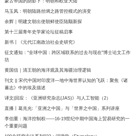
蒙古帝国的阴影下：明朝和欧亚大陆
马玉凤：明朝陆路丝绸之路管控模式的演变
余辉｜明建文朝出使朝鲜使臣陆颙新探
第十三届青年史学家论坛征稿启事
新书丨《元代江南政治社会史研究》
征文通知：“全球中国：跨区域联系的过去与现在”博士论文工作
坊
黄国信｜清王朝的海洋观及其海疆治理逻辑
刊文 || 宋代中国对印度洋—地中海世界认知的飞跃：聚焦《诸
蕃志》中的埃及描述
译文|回应：《亚洲研究杂志(JAS)》与人工智能（2）
直播丨葛兆光:「亚洲之中国」与「世界之中国」系列讲座
李伯重：海洋控制权——16-19世纪中期中国海上贸易研究的一
个重要问题