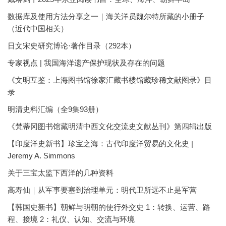
数据库及使用方法分享之一｜海关洋员魏尔特所藏的小册子
（近代中国相关）
日文宋史研究博论·著作目录（292本）
专家视点 | 我国海洋遗产保护现状及存在的问题
《文明互鉴：上海图书馆徐家汇藏书楼馆藏珍稀文献图录》目
录
明清史料汇编（全9集93册）
《梵蒂冈图书馆藏明清中西文化交流史文献丛刊》第四辑出版
【印度洋史新书】珍宝之海：古代印度洋贸易的文化史 |
Jeremy A. Simmons
关于三宝太监下西洋的几种资料
高寿仙｜从军事要塞到治理单元：明代卫所远不止是军营
【韩国史新书】朝鲜与明朝的使行外交史 1：转换、运营、路
程、接境 2：礼仪、认知、交流与环境