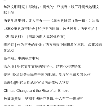
丝路文明研究︱邱轶皓：明代的中亚视野：以三种明代地理文
献为例
历史学新集刊，厦大主办——《海关史研究（第一辑）》出版
LSE经济史系辩论会 | 经济学的问题：数学过多，历史不足？
《明清史料》（明清内阁大库残馀档案）
李所期 | 作为历史的图像：西方画报中国形象的再现、叙事和跨
界流动
高句丽历史的多维书写
徐永明 | 明代文学文献的数字化、结构化和智能化
姜博||晚清朝鲜商民在中国内地游历制度的形成及其运作
高寿仙||明代后期武职官员的薪俸收入状况
Climate Change and the Rise of an Empire
數據庫資源｜早期中國研究選輯, 十六至二十世紀初