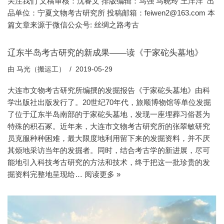
关注我们 文稿审核：沈睿文 排版编辑：马强 马晓玲 王洋洋 出
品单位：宁夏文物考古研究所 投稿邮箱：feiwen2@163.com 本
篇文章来源于微信公众号: 丝绸之路考古
辽东半岛考古研究的新成果——读《于家砣头墓地》
由
马光（搬运工）
2019-05-29
大连市文物考古研究所编撰的发掘报告《于家砣头墓地》由科
学出版社出版发行了。20世纪70年代，旅顺博物馆等单位发掘
了位于辽东半岛南部的于家砣头墓地，发现一座埋葬习俗甚为
特殊的积石冢。近年来，大连市文物考古研究所的张翠敏研究
员克服种种困难，最大限度地利用留下来的发掘资料，并不厌
其烦地采访当年的发掘者。同时，结合考古学的新进展，尽可
能地引入科技考古研究的方法和技术，终于把这一批珍贵的发
掘资料完整地呈现给…
阅读更多 »