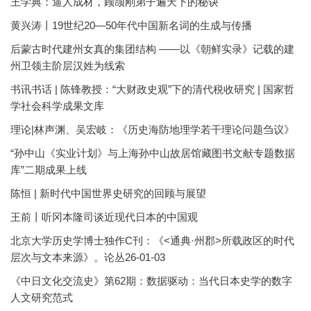
王学典：逼人成材，顾颉刚弟子遍天下的秘诀
黄兴涛丨19世纪20—50年代中国新名词的生成与传播
后蒙古时代建州女真的集团结构 ——以《朝鲜实录》记载的建
州卫领主阶层汉姓为线索
书讯书话 | 陈锋教授：“大财政史观”下的清代税收研究 | 国家哲
学社会科学成果文库
理论|林声渊、吴宏岐：《历史海防地理学若干理论问题刍议》
“孙中山《实业计划》与上海孙中山故居馆藏图书文献专题数据
库”二期成果上线
陈恒 | 新时代中国世界史研究的回顾与展望
王前丨听冈本隆司谈近现代日本的中国观
北京大学历史学博士独作C刊：《<通典·州郡>所载政区的时代
层次与文本来源》。论丛26-01-03
《中日文化交流史》第62期：数据驱动：当代日本史学的数字
人文研究范式