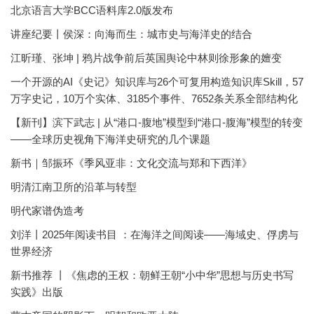
北京语言大学BCC语料库2.0版发布
讲座纪要丨侯深：向海而生：城市史与海洋史的结合
江昕瑾、张坤 | 鸦片战争前后英国舆论中林则徐形象的嬗变
一个开源的AI《史记》知识库与26个可复用构造知识库Skill，57
万字史记，10万个实体、3185个事件、7652条关系全部结构化
【新刊】滨下武志 | 从“港口-腹地”模型到“港口-腹海”模型的转变
——全球历史视角下海洋史研究的几个课题
新书｜邹振环《季风亚非：文化交流与郑和下西洋》
明清江南卫所的沿革与转型
明代家谱伪造考
刘洋丨2025年阅读书目 ：在海洋之间阅读——海域史、俘虏与
世界经济
新书推荐 丨《焦虑的王权：朝鲜王朝“小中华”思想与历史书写
实践》出版