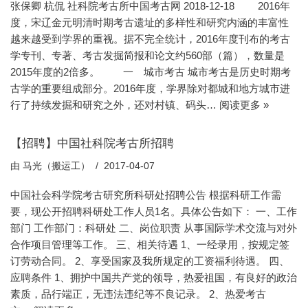
张保卿 杭侃 社科院考古所中国考古网 2018-12-18 2016年
度，宋辽金元明清时期考古遗址的多样性和研究内涵的丰富性
越来越受到学界的重视。据不完全统计，2016年度刊布的考古
学专刊、专著、考古发掘简报和论文约560部（篇），数量是
2015年度的2倍多。 一 城市考古 城市考古是历史时期考
古学的重要组成部分。2016年度，学界除对都城和地方城市进
行了持续发掘和研究之外，还对村镇、码头…
阅读更多 »
【招聘】中国社科院考古所招聘
由
马光（搬运工）
2017-04-07
中国社会科学院考古研究所科研处招聘公告 根据科研工作需
要，现公开招聘科研处工作人员1名。具体公告如下： 一、工作
部门 工作部门：科研处 二、岗位职责 从事国际学术交流与对外
合作项目管理等工作。 三、相关待遇 1、一经录用，按规定签
订劳动合同。 2、享受国家及我所规定的工资福利待遇。 四、
应聘条件 1、拥护中国共产党的领导，热爱祖国，有良好的政治
素质，品行端正，无违法违纪等不良记录。 2、热爱考古