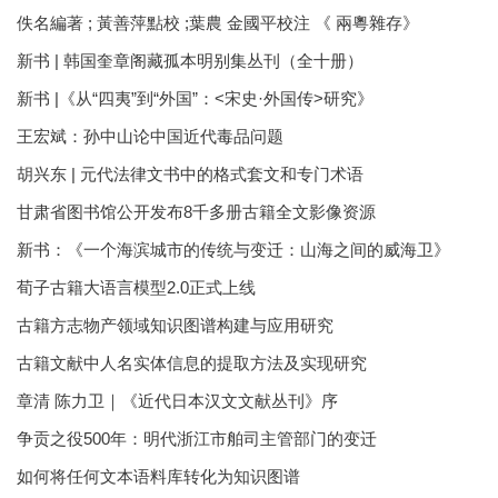
佚名編著 ; 黃善萍點校 ;葉農 金國平校注 《 兩粵雜存》
新书 | 韩国奎章阁藏孤本明别集丛刊（全十册）
新书 |《从“四夷”到“外国”：<宋史·外国传>研究》
王宏斌：孙中山论中国近代毒品问题
胡兴东 | 元代法律文书中的格式套文和专门术语
甘肃省图书馆公开发布8千多册古籍全文影像资源
新书：《一个海滨城市的传统与变迁：山海之间的威海卫》
荀子古籍大语言模型2.0正式上线
古籍方志物产领域知识图谱构建与应用研究
古籍文献中人名实体信息的提取方法及实现研究
章清 陈力卫｜《近代日本汉文文献丛刊》序
争贡之役500年：明代浙江市舶司主管部门的变迁
如何将任何文本语料库转化为知识图谱