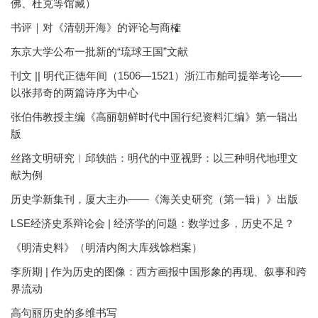
佛、杜克等馆藏）
书评｜对《清朝开海》的评论与商榷
东京大学公布一批新的“琉球王国”文献
刊文 || 明代正德年间（1506—1521）浙江市舶司提举考论——
以张邦奇的两篇诗序为中心
张伯伟教授主编《高丽朝鲜时代中国行纪资料汇编》第一辑出
版
丝路文明研究︱邱轶皓：明代的中亚视野：以三种明代地理文
献为例
历史学新集刊，厦大主办——《海关史研究（第一辑）》出版
LSE经济史系辩论会 | 经济学的问题：数学过多，历史不足？
《明清史料》（明清内阁大库残馀档案）
李所期 | 作为历史的图像：西方画报中国形象的再现、叙事和跨
界流动
高句丽历史的多维书写