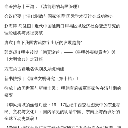
专著推荐丨王潞：《清前期的岛民管理》
会议纪要 | “清代财政与国家治理”国际学术研讨会成功举办
赵海涛 马健恒 | 近代中国通商口岸与区域经济社会变迁研究的
理论建构与路径突破
唐宸 | 当下我国古籍数字出版的发展趋势*
郭嘉輝 ‖ 明中後期「朝貢論述」——《皇明外夷朝貢考》與
《大明會典》之對照
方志类古籍地名识别及系统构建
新书快报 | 《海洋文明研究（第十辑）》
徐成丨故国世军与新朝士民： 明朝宣府镇军事家族在清前期的
嬗变
《季风海域的丝银对流：16—17世纪中西交往图景中的东亚移
民、贸易与文化》：国内罕见的明清中国、东南亚与西班牙的
全球互动史新著！