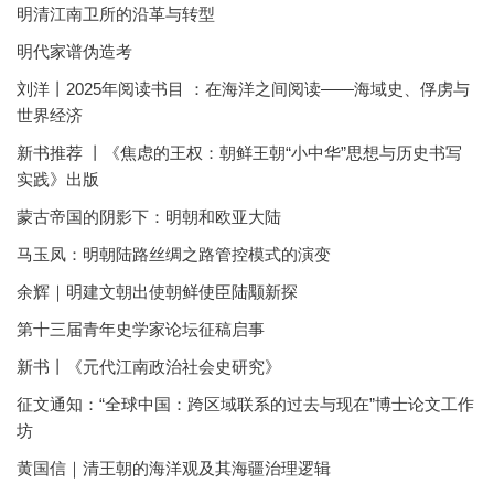
明清江南卫所的沿革与转型
明代家谱伪造考
刘洋丨2025年阅读书目 ：在海洋之间阅读——海域史、俘虏与
世界经济
新书推荐 丨《焦虑的王权：朝鲜王朝“小中华”思想与历史书写
实践》出版
蒙古帝国的阴影下：明朝和欧亚大陆
马玉凤：明朝陆路丝绸之路管控模式的演变
余辉｜明建文朝出使朝鲜使臣陆颙新探
第十三届青年史学家论坛征稿启事
新书丨《元代江南政治社会史研究》
征文通知：“全球中国：跨区域联系的过去与现在”博士论文工作
坊
黄国信｜清王朝的海洋观及其海疆治理逻辑