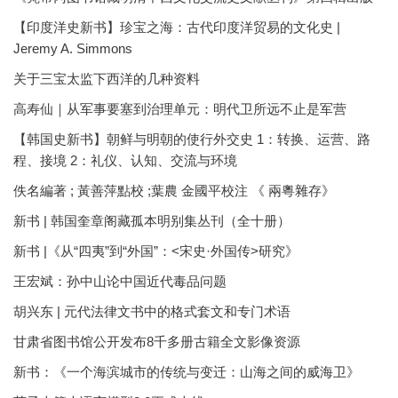
【印度洋史新书】珍宝之海：古代印度洋贸易的文化史 |
Jeremy A. Simmons
关于三宝太监下西洋的几种资料
高寿仙｜从军事要塞到治理单元：明代卫所远不止是军营
【韩国史新书】朝鲜与明朝的使行外交史 1：转换、运营、路
程、接境 2：礼仪、认知、交流与环境
佚名編著 ; 黃善萍點校 ;葉農 金國平校注 《 兩粵雜存》
新书 | 韩国奎章阁藏孤本明别集丛刊（全十册）
新书 |《从“四夷”到“外国”：<宋史·外国传>研究》
王宏斌：孙中山论中国近代毒品问题
胡兴东 | 元代法律文书中的格式套文和专门术语
甘肃省图书馆公开发布8千多册古籍全文影像资源
新书：《一个海滨城市的传统与变迁：山海之间的威海卫》