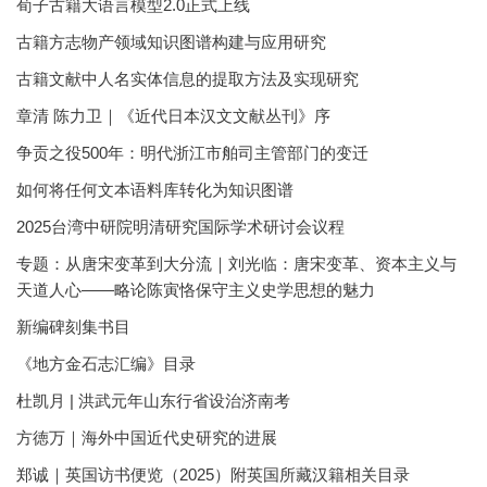
荀子古籍大语言模型2.0正式上线
古籍方志物产领域知识图谱构建与应用研究
古籍文献中人名实体信息的提取方法及实现研究
章清 陈力卫｜《近代日本汉文文献丛刊》序
争贡之役500年：明代浙江市舶司主管部门的变迁
如何将任何文本语料库转化为知识图谱
2025台湾中研院明清研究国际学术研讨会议程
专题：从唐宋变革到大分流｜刘光临：唐宋变革、资本主义与
天道人心——略论陈寅恪保守主义史学思想的魅力
新编碑刻集书目
《地方金石志汇编》目录
杜凯月 | 洪武元年山东行省设治济南考
方徳万｜海外中国近代史研究的进展
郑诚｜英国访书便览（2025）附英国所藏汉籍相关目录