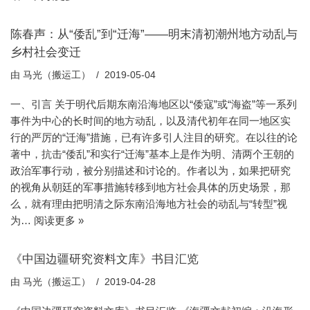
陈春声：从“倭乱”到“迁海”——明末清初潮州地方动乱与
乡村社会变迁
由
马光（搬运工）
2019-05-04
一、引言 关于明代后期东南沿海地区以“倭寇”或“海盗”等一系列
事件为中心的长时间的地方动乱，以及清代初年在同一地区实
行的严厉的“迁海”措施，已有许多引人注目的研究。在以往的论
著中，抗击“倭乱”和实行“迁海”基本上是作为明、清两个王朝的
政治军事行动，被分别描述和讨论的。作者以为，如果把研究
的视角从朝廷的军事措施转移到地方社会具体的历史场景，那
么，就有理由把明清之际东南沿海地方社会的动乱与“转型”视
为…
阅读更多 »
《中国边疆研究资料文库》书目汇览
由
马光（搬运工）
2019-04-28