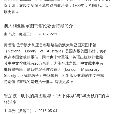
圆明园，该园文源阁所藏典籍自此悉失；1900年，八国联…
阅
读更多 »
澳大利亚国家图书馆伦敦会特藏简介
由
马光（搬运工）
2018-12-31
黄韫瑜 位于澳大利亚首都堪培拉的澳大利亚国家图书馆
（National Library of Australia）是国家级的图书馆，负有
保存本国文献的重任，同时也非常重视非英语出版物的收藏，
其中中文馆藏就有26万余册，为南半球之冠。中文藏书中有一
批特藏书籍，是19世纪伦敦传道会（London Missionary
Society；下称伦敦会）来华传教士所出版及收藏的中文书籍，
特别值得重视的是包括一批…
阅读更多 »
管彦波：明代的舆图世界：“天下体系”与“华夷秩序”的承
转渐变
由
马光（搬运工）
2018-05-04