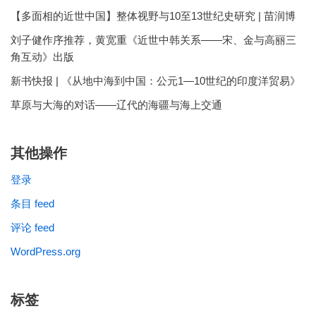
【多面相的近世中国】整体视野与10至13世纪史研究 | 苗润博
刘子健作序推荐，黄宽重《近世中韩关系——宋、金与高丽三
角互动》出版
新书快报 | 《从地中海到中国：公元1—10世纪的印度洋贸易》
草原与大海的对话——辽代的海疆与海上交通
其他操作
登录
条目 feed
评论 feed
WordPress.org
标签