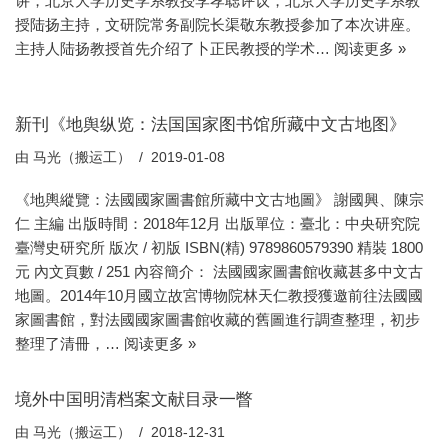
讲，北京大学历史学系教授李孝聪评议，北京大学历史学系教
授陆扬主持，文研院常务副院长渠敬东教授参加了本次讲座。
主持人陆扬教授首先介绍了卜正民教授的学术…
阅读更多 »
新刊《地舆纵览：法国国家图书馆所藏中文古地图》
由
马光（搬运工）
2019-01-08
《地輿縱覽：法國國家圖書館所藏中文古地圖》 謝國興、陳宗
仁 主編 出版時間：2018年12月 出版單位：臺北：中央研究院
臺灣史研究所 版次 / 初版 ISBN(精) 9789860579390 精裝 1800
元 內文頁數 / 251 內容簡介： 法國國家圖書館收藏甚多中文古
地圖。2014年10月國立故宮博物院林天仁教授獲邀前往法國國
家圖書館，對法國國家圖書館收藏的舊圖進行調查整理，初步
整理了清冊，…
阅读更多 »
境外中国明清档案文献目录一瞥
由
马光（搬运工）
2018-12-31