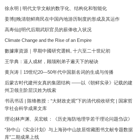
徐永明 | 明代文学文献的数字化、结构化和智能化
姜博||晚清朝鲜商民在中国内地游历制度的形成及其运作
高寿仙||明代后期武职官员的薪俸收入状况
Climate Change and the Rise of an Empire
數據庫資源｜早期中國研究選輯, 十六至二十世紀初
王学典：逼人成材，顾颉刚弟子遍天下的秘诀
黄兴涛丨19世纪20—50年代中国新名词的生成与传播
后蒙古时代建州女真的集团结构 ——以《朝鲜实录》记载的建
州卫领主阶层汉姓为线索
书讯书话 | 陈锋教授：“大财政史观”下的清代税收研究 | 国家哲
学社会科学成果文库
理论|林声渊、吴宏岐：《历史海防地理学若干理论问题刍议》
“孙中山《实业计划》与上海孙中山故居馆藏图书文献专题数据
库”二期成果上线