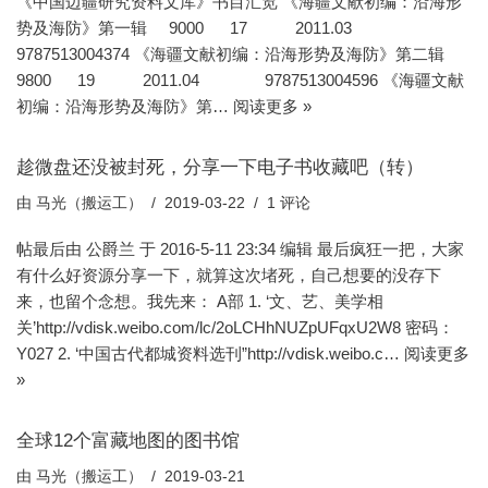
《中国边疆研究资料文库》书目汇览 《海疆文献初编：沿海形
势及海防》第一辑 9000 17 2011.03
9787513004374 《海疆文献初编：沿海形势及海防》第二辑
9800 19 2011.04 9787513004596 《海疆文献
初编：沿海形势及海防》第…
阅读更多 »
趁微盘还没被封死，分享一下电子书收藏吧（转）
由
马光（搬运工）
2019-03-22
1 评论
帖最后由 公爵兰 于 2016-5-11 23:34 编辑 最后疯狂一把，大家
有什么好资源分享一下，就算这次堵死，自己想要的没存下
来，也留个念想。我先来： A部 1. ‘文、艺、美学相
关’http://vdisk.weibo.com/lc/2oLCHhNUZpUFqxU2W8 密码：
Y027 2. ‘中国古代都城资料选刊”http://vdisk.weibo.c…
阅读更多
»
全球12个富藏地图的图书馆
由
马光（搬运工）
2019-03-21