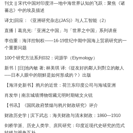
刊文 || 宋代中国对印度洋—地中海世界认知的飞跃：聚焦《诸
蕃志》中的埃及描述
译文|回应：《亚洲研究杂志(JAS)》与人工智能（2）
直播丨葛兆光:「亚洲之中国」与「世界之中国」系列讲座
李伯重：海洋控制权——16-19世纪中期中国海上贸易研究的一
个重要问题
100个研究方法系列032：词源学（Etymology）
新书丨[日]池內敏 著; 林美琪 译:《從友好的鄰人到對立的敵人
──日本人眼中的朝鮮是如何形成的？》出版
【海洋史新书】鸦片的近世：荷兰东印度公司与海域亚洲
肖发华 | 南京城墙博物馆藏元明时期铭文火铳
【书讯】《国民政府禁烟与鸦片财政研究》评介
财政历史学 | 滨下武志：海关财政与清末财政：1860—1910
剑桥学派、历史人类学、庶民研究：印度近现代史研究的范式
转移与视角互补