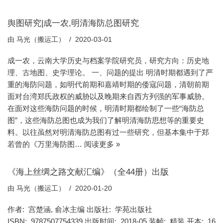
舆图研究|成一农,明清海防总图研究
由
马光（搬运工）
2020-03-01
成一农，云南大学历史与档案学院研究员，研究方向：历史地
理、古地图、史学理论。 一、问题的提出 明清时期都遇到了严
重的海防问题，如明代前期和嘉靖时期的倭寇问题，清朝前期
面对台湾郑氏政权的威胁以及晚期来自西方列强的军事威胁。
在面对这些海防问题的时候，明清时期都绘制了一些“海防总
图”，这些海防总图也成为我们了解明清海防思想等的重要史
料。以往虽然对明清海防总图有过一些研究，但基本集中于郑
若曾的《万里海防图…
阅读更多 »
《海上丝绸之路文献汇编》（全44册）出版
由
马光（搬运工）
2020-01-20
作者: 宫楚涵, 俞冰主编 出版社: 学苑出版社
ISBN: 9787507754339 出版时间: 2018-05 装帧: 精装 开本: 16