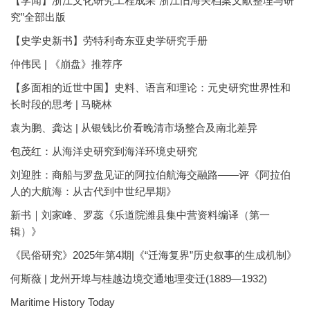
【学闻】浙江文化研究工程成果“浙江旧海关档案文献整理与研
究”全部出版
【史学史新书】劳特利奇东亚史学研究手册
仲伟民 | 《崩盘》推荐序
【多面相的近世中国】史料、语言和理论：元史研究世界性和
长时段的思考 | 马晓林
袁为鹏、龚达 | 从银钱比价看晚清市场整合及南北差异
包茂红：从海洋史研究到海洋环境史研究
刘迎胜：商船与罗盘见证的阿拉伯航海交融路——评《阿拉伯
人的大航海：从古代到中世纪早期》
新书｜刘家峰、罗蕊《乐道院潍县集中营资料编译（第一
辑）》
《民俗研究》2025年第4期|《“迁海复界”历史叙事的生成机制》
何斯薇 | 龙州开埠与桂越边境交通地理变迁(1889—1932)
Maritime History Today