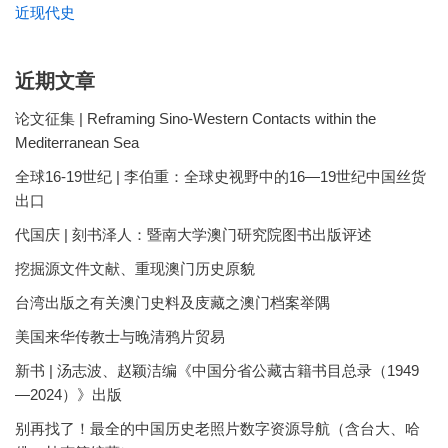
近现代史
近期文章
论文征集 | Reframing Sino-Western Contacts within the
Mediterranean Sea
全球16-19世纪 | 李伯重：全球史视野中的16—19世纪中国丝货
出口
代国庆 | 刻书泽人：暨南大学澳门研究院图书出版评述
挖掘源文件文献、重现澳门历史原貌
台湾出版之有关澳门史料及庋藏之澳门档案举隅
美国来华传教士与晚清鸦片贸易
新书 | 汤志波、赵颖洁编《中国分省公藏古籍书目总录（1949
—2024）》出版
别再找了！最全的中国历史老照片数字资源导航（含台大、哈