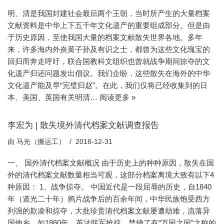
明、清是我国封建社会最后两个王朝，当时所产生的大量档案
文献资料是中华上下五千年文化遗产的重要组成部分。但是由
于历史原因，至使我国大量的档案文献散失世界各地。多年
来，许多海内外炎黄子孙及有识之士，都曾为这些文化瑰宝的
回归而奔走呼吁，联合国教科文组织也曾就战争期间掠夺的文
化遗产归还问题发出倡议。我们企盼，这些散失在海外的中华
文化遗产能及早“完璧归赵”。在此，我们仅将已经收集到的日
本、美国、英国有关明清…
阅读更多 »
李宏为 | 散失境外清代档案文献调查报告
由
马光（搬运工）
2018-12-31
一、 国外清代档案文献概况 由于历史上的种种原因，散失在国
外的清代档案文献数量相当可观，这部分档案离境大致有以下4
种原因： 1、战争掠夺。 中国近代是一段屈辱的历史，自1840
年（道光二十年）鸦片战争后的百余年间，中华民族饱受西方
列强的欺凌和掠夺，大批珍贵清代档案文献屡遭劫难，流落异
国他乡。如1860年，英法联军抢掠、焚烧了有“万园之园”之称的