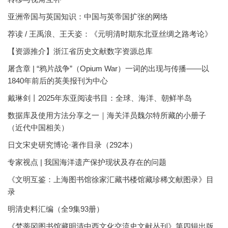
亚洲帝国与英国知识：中国与英帝国扩张的网络
荐读 / 王禹浪、王天姿：《元明清时期东北亚丝绸之路考论》
【资源推介】浙江省历史文献数字资源总库
屠含章 | “鸦片战争”（Opium War）一词的出现与传播——以
1840年前后的英美报刊为中心
戴琳剑丨2025年东亚阅读书目：全球、海洋、朝鲜半岛
数据库及使用方法分享之一｜海关洋员魏尔特所藏的小册子
（近代中国相关）
日文宋史研究博论·著作目录（292本）
专家视点 | 我国海洋遗产保护现状及存在的问题
《文明互鉴：上海图书馆徐家汇藏书楼馆藏珍稀文献图录》目
录
明清史料汇编（全9集93册）
《梵蒂冈图书馆藏明清中西文化交流史文献丛刊》第四辑出版