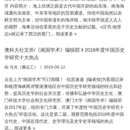
开 内容简介： 海上丝绸之路是古代中国开辟的由东海、南海海
域通向东南亚、中东等等地区的贸易通道。传统中国虽然以农
耕文明为主体，但中国有漫长的海岸线，海洋很早就进入古人
的视野，海事活动也零星的见于历史文献的记载。«汉书.地理
志»就记录了西汉的黄门…
阅读更多 »
澳科大社文所/《南国学术》编辑部 ‖ 2018年度中国历史
学研究十大热点
由
马光（搬运工）
2019-05-12
点击上方“南国学术”可订阅哦！ ·信息速递· [编者按]为客观记录
和梳理海峡两岸暨港澳地区在中国历史学研究领域的特点和趋
势，提高历史学的社会关注度，传播和弘扬中华历史文化，澳
门科技大学社会和文化研究所、澳门大学《南国学术》编辑部
自2017年起，组织专门力量，开展了年度性“中国历史学研究十
大热点”评选活动。这次是第二届，观察范围包括2018年度中国
古代史、中国近现代史、史学理论及史学史等领域的热点
话…
阅读更多 »