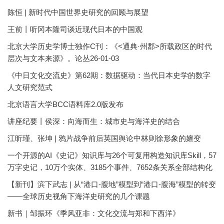
陈恒 | 新时代中国世界史研究的回顾与展望
王前丨听冈本隆司谈近现代日本的中国观
北京大学历史学博士独作C刊：《<通典·州郡>所载政区的时代
层次与文本来源》。论丛26-01-03
《中日文化交流史》第62期：数据驱动：当代日本史学的数字
人文研究范式
北京语言大学BCC语料库2.0版发布
讲座纪要丨侯深：向海而生：城市史与海洋史的结合
江昕瑾、张坤 | 鸦片战争前后英国舆论中林则徐形象的嬗变
一个开源的AI《史记》知识库与26个可复用构造知识库Skill，57
万字史记，10万个实体、3185个事件、7652条关系全部结构化
【新刊】滨下武志 | 从“港口-腹地”模型到“港口-腹海”模型的转变
——全球历史视角下海洋史研究的几个课题
新书｜邹振环《季风亚非：文化交流与郑和下西洋》