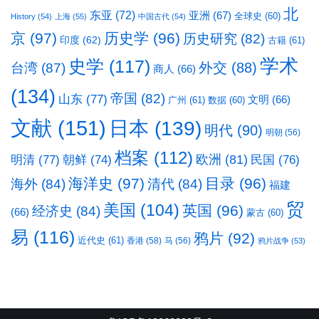
北
东亚
(72)
亚洲
(67)
全球史
(60)
History
(54)
上海
(55)
中国古代
(54)
京
(97)
历史学
(96)
历史研究
(82)
印度
(62)
古籍
(61)
学术
史学
(117)
台湾
(87)
外交
(88)
商人
(66)
(134)
帝国
(82)
山东
(77)
文明
(66)
广州
(61)
数据
(60)
文献
(151)
日本
(139)
明代
(90)
明朝
(56)
档案
(112)
明清
(77)
欧洲
(81)
民国
(76)
朝鲜
(74)
海洋史
(97)
目录
(96)
海外
(84)
清代
(84)
福建
贸
美国
(104)
英国
(96)
经济史
(84)
(66)
蒙古
(60)
易
(116)
鸦片
(92)
近代史
(61)
香港
(58)
马
(56)
鸦片战争
(53)