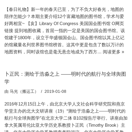
【春日礼物】新一年的春天已至，为了不负大好春光，地图的
陪伴怎能少？本期主要介绍12个富藏地图的图书馆，学术与爱
好两相宜~ 【亥】Library Of Congress 美国国会图书馆 O网页
链接 提到地图收藏，首屈一指的一定是美国的国会图书馆。该
馆建于1800年，设立于华盛顿国会山。国会图书馆以其上亿记
的馆藏量名列世界图书馆榜首。这其中更是包含了数以万计的
地图资料，同时该馆也是毫无悬念地成为了西方…
阅读更多 »
卜正民：测绘于浩淼之上 ——明时代的航行与全球舆图
学
由
马光（搬运工）
2019-01-08
2016年12月15日上午，由北京大学人文社会科学研究院和燕京
学堂主办的北大文研讲座（19）“测绘于浩淼之上——明时代的
航行与全球舆图学”在北京大学二体 B102报告厅举行。讲座由加
拿大英属哥伦比亚大学历史系教授卜正民（Timothy Brook）主