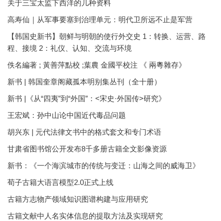
关于三宝太监下西洋的几种资料
高寿仙｜从军事要塞到治理单元：明代卫所远不止是军营
【韩国史新书】朝鲜与明朝的使行外交史 1：转换、运营、路
程、接境 2：礼仪、认知、交流与环境
佚名編著 ; 黃善萍點校 ;葉農 金國平校注 《 兩粵雜存》
新书 | 韩国奎章阁藏孤本明别集丛刊（全十册）
新书 |《从“四夷”到“外国”：<宋史·外国传>研究》
王宏斌：孙中山论中国近代毒品问题
胡兴东 | 元代法律文书中的格式套文和专门术语
甘肃省图书馆公开发布8千多册古籍全文影像资源
新书：《一个海滨城市的传统与变迁：山海之间的威海卫》
荀子古籍大语言模型2.0正式上线
古籍方志物产领域知识图谱构建与应用研究
古籍文献中人名实体信息的提取方法及实现研究