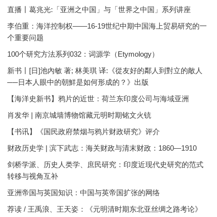
直播丨葛兆光:「亚洲之中国」与「世界之中国」系列讲座
李伯重：海洋控制权——16-19世纪中期中国海上贸易研究的一
个重要问题
100个研究方法系列032：词源学（Etymology）
新书丨[日]池內敏 著; 林美琪 译:《從友好的鄰人到對立的敵人
──日本人眼中的朝鮮是如何形成的？》出版
【海洋史新书】鸦片的近世：荷兰东印度公司与海域亚洲
肖发华 | 南京城墙博物馆藏元明时期铭文火铳
【书讯】《国民政府禁烟与鸦片财政研究》评介
财政历史学 | 滨下武志：海关财政与清末财政：1860—1910
剑桥学派、历史人类学、庶民研究：印度近现代史研究的范式
转移与视角互补
亚洲帝国与英国知识：中国与英帝国扩张的网络
荐读 / 王禹浪、王天姿：《元明清时期东北亚丝绸之路考论》