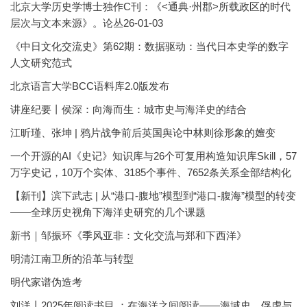
北京大学历史学博士独作C刊：《<通典·州郡>所载政区的时代
层次与文本来源》。论丛26-01-03
《中日文化交流史》第62期：数据驱动：当代日本史学的数字
人文研究范式
北京语言大学BCC语料库2.0版发布
讲座纪要丨侯深：向海而生：城市史与海洋史的结合
江昕瑾、张坤 | 鸦片战争前后英国舆论中林则徐形象的嬗变
一个开源的AI《史记》知识库与26个可复用构造知识库Skill，57
万字史记，10万个实体、3185个事件、7652条关系全部结构化
【新刊】滨下武志 | 从“港口-腹地”模型到“港口-腹海”模型的转变
——全球历史视角下海洋史研究的几个课题
新书｜邹振环《季风亚非：文化交流与郑和下西洋》
明清江南卫所的沿革与转型
明代家谱伪造考
刘洋丨2025年阅读书目 ：在海洋之间阅读——海域史、俘虏与