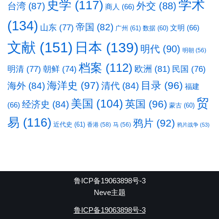
学术
史学
(117)
台湾
(87)
外交
(88)
商人
(66)
(134)
帝国
(82)
山东
(77)
文明
(66)
广州
(61)
数据
(60)
文献
(151)
日本
(139)
明代
(90)
明朝
(56)
档案
(112)
明清
(77)
欧洲
(81)
民国
(76)
朝鲜
(74)
海洋史
(97)
目录
(96)
海外
(84)
清代
(84)
福建
贸
美国
(104)
英国
(96)
经济史
(84)
(66)
蒙古
(60)
易
(116)
鸦片
(92)
近代史
(61)
香港
(58)
马
(56)
鸦片战争
(53)
鲁ICP备19063898号-3
Neve主题
鲁ICP备19063898号-3