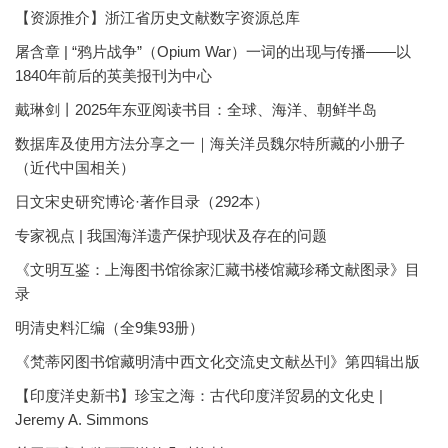
【资源推介】浙江省历史文献数字资源总库
屠含章 | “鸦片战争”（Opium War）一词的出现与传播——以
1840年前后的英美报刊为中心
戴琳剑丨2025年东亚阅读书目：全球、海洋、朝鲜半岛
数据库及使用方法分享之一｜海关洋员魏尔特所藏的小册子
（近代中国相关）
日文宋史研究博论·著作目录（292本）
专家视点 | 我国海洋遗产保护现状及存在的问题
《文明互鉴：上海图书馆徐家汇藏书楼馆藏珍稀文献图录》目
录
明清史料汇编（全9集93册）
《梵蒂冈图书馆藏明清中西文化交流史文献丛刊》第四辑出版
【印度洋史新书】珍宝之海：古代印度洋贸易的文化史 |
Jeremy A. Simmons