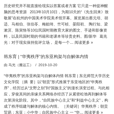
历史研究并不能直接给现实以答案或者方案 它只是一种提神醒
脑的思考资源 2013年10月10日，为期10天的“《先生回来》致
敬展”在杭州的中国美术学院美术馆开幕。展览展出蔡元培、胡
适、马相伯、张伯苓、梅贻琦、竺可桢、晏阳初、 陶行知、梁
漱溟、陈寅恪等10位民国时期教育大家的图文、手迹和影像资
料，以及民国时期的书籍和老课本等珍贵史料。图/新华 葛兆
光：对于现实保持批评立场， 是每一个…
阅读更多 »
韩东育 | “华夷秩序”的东亚构架与自解体内情
由
马光（搬运工）
2019-10-20
“华夷秩序”的东亚构架与自解体内情 韩东育 | 东北师范大学历史
文化学院 ［摘 要］以“朝贡”形式推展于东亚地区的“华夷秩
序”，经历过从“文野之别”到“国族主义”的漫长演变过程。与此相
应，穿俊其间的亲缘关系网络亦经历了从紧密松弛再到解体等
次第演化阶段。其中，“自民族中心主义”和“利益中心主义”，构
成了秩序组建与解体的核心内情。 ［关键词］华夷秩序；朝贡
贸易；东亚；小中华；自民族中心主义 一 “华…
阅读更多 »