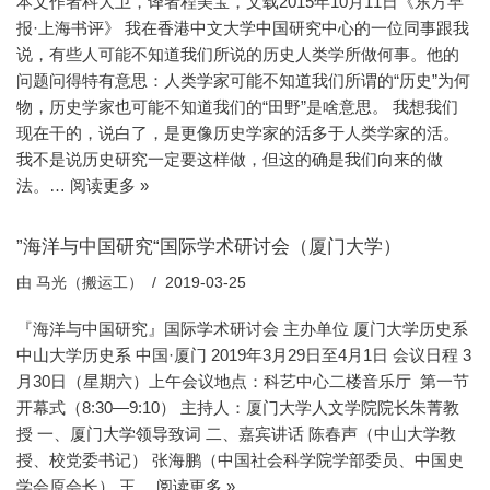
本文作者科大卫，译者程美宝，文载2015年10月11日《东方早
报·上海书评》 我在香港中文大学中国研究中心的一位同事跟我
说，有些人可能不知道我们所说的历史人类学所做何事。他的
问题问得特有意思：人类学家可能不知道我们所谓的“历史”为何
物，历史学家也可能不知道我们的“田野”是啥意思。 我想我们
现在干的，说白了，是更像历史学家的活多于人类学家的活。
我不是说历史研究一定要这样做，但这的确是我们向来的做
法。…
阅读更多 »
”海洋与中国研究“国际学术研讨会（厦门大学）
由
马光（搬运工）
2019-03-25
『海洋与中国研究』国际学术研讨会 主办单位 厦门大学历史系
中山大学历史系 中国·厦门 2019年3月29日至4月1日 会议日程 3
月30日（星期六）上午会议地点：科艺中心二楼音乐厅 第一节
开幕式（8:30—9:10） 主持人：厦门大学人文学院院长朱菁教
授 一、厦门大学领导致词 二、嘉宾讲话 陈春声（中山大学教
授、校党委书记） 张海鹏（中国社会科学院学部委员、中国史
学会原会长） 王…
阅读更多 »