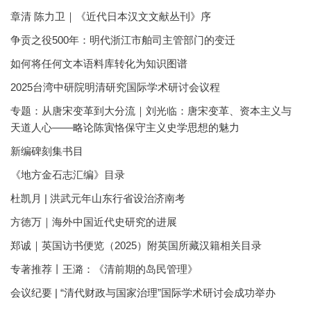
章清 陈力卫｜《近代日本汉文文献丛刊》序
争贡之役500年：明代浙江市舶司主管部门的变迁
如何将任何文本语料库转化为知识图谱
2025台湾中研院明清研究国际学术研讨会议程
专题：从唐宋变革到大分流｜刘光临：唐宋变革、资本主义与
天道人心——略论陈寅恪保守主义史学思想的魅力
新编碑刻集书目
《地方金石志汇编》目录
杜凯月 | 洪武元年山东行省设治济南考
方徳万｜海外中国近代史研究的进展
郑诚｜英国访书便览（2025）附英国所藏汉籍相关目录
专著推荐丨王潞：《清前期的岛民管理》
会议纪要 | “清代财政与国家治理”国际学术研讨会成功举办