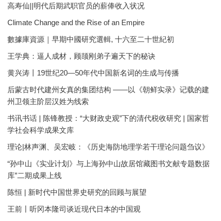
高寿仙||明代后期武职官员的薪俸收入状况
Climate Change and the Rise of an Empire
數據庫資源｜早期中國研究選輯, 十六至二十世紀初
王学典：逼人成材，顾颉刚弟子遍天下的秘诀
黄兴涛丨19世纪20—50年代中国新名词的生成与传播
后蒙古时代建州女真的集团结构 ——以《朝鲜实录》记载的建
州卫领主阶层汉姓为线索
书讯书话 | 陈锋教授：“大财政史观”下的清代税收研究 | 国家哲
学社会科学成果文库
理论|林声渊、吴宏岐：《历史海防地理学若干理论问题刍议》
“孙中山《实业计划》与上海孙中山故居馆藏图书文献专题数据
库”二期成果上线
陈恒 | 新时代中国世界史研究的回顾与展望
王前丨听冈本隆司谈近现代日本的中国观