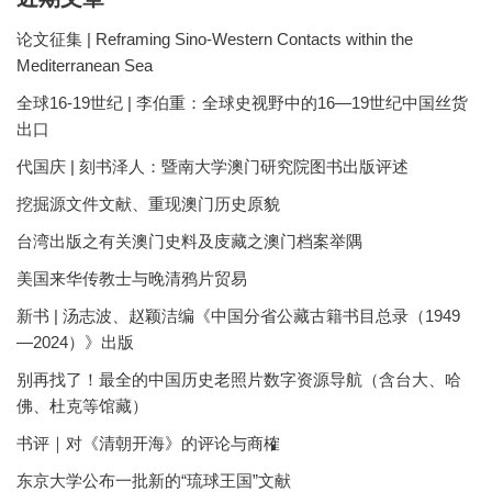
论文征集 | Reframing Sino-Western Contacts within the
Mediterranean Sea
全球16-19世纪 | 李伯重：全球史视野中的16—19世纪中国丝货
出口
代国庆 | 刻书泽人：暨南大学澳门研究院图书出版评述
挖掘源文件文献、重现澳门历史原貌
台湾出版之有关澳门史料及庋藏之澳门档案举隅
美国来华传教士与晚清鸦片贸易
新书 | 汤志波、赵颖洁编《中国分省公藏古籍书目总录（1949
—2024）》出版
别再找了！最全的中国历史老照片数字资源导航（含台大、哈
佛、杜克等馆藏）
书评｜对《清朝开海》的评论与商榷
东京大学公布一批新的“琉球王国”文献