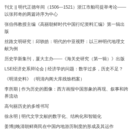
刊文 || 明代正德年间（1506—1521）浙江市舶司提举考论——
以张邦奇的两篇诗序为中心
张伯伟教授主编《高丽朝鲜时代中国行纪资料汇编》第一辑出
版
丝路文明研究︱邱轶皓：明代的中亚视野：以三种明代地理文
献为例
历史学新集刊，厦大主办——《海关史研究（第一辑）》出版
LSE经济史系辩论会 | 经济学的问题：数学过多，历史不足？
《明清史料》（明清内阁大库残馀档案）
李所期 | 作为历史的图像：西方画报中国形象的再现、叙事和跨
界流动
高句丽历史的多维书写
徐永明 | 明代文学文献的数字化、结构化和智能化
姜博||晚清朝鲜商民在中国内地游历制度的形成及其运作