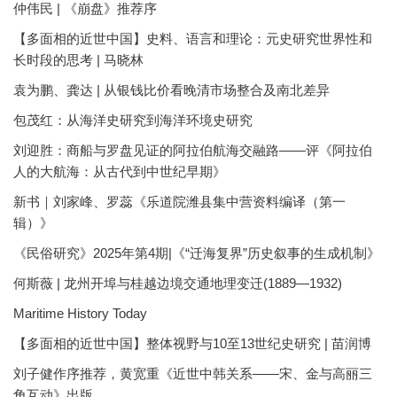
仲伟民 | 《崩盘》推荐序
【多面相的近世中国】史料、语言和理论：元史研究世界性和
长时段的思考 | 马晓林
袁为鹏、龚达 | 从银钱比价看晚清市场整合及南北差异
包茂红：从海洋史研究到海洋环境史研究
刘迎胜：商船与罗盘见证的阿拉伯航海交融路——评《阿拉伯
人的大航海：从古代到中世纪早期》
新书｜刘家峰、罗蕊《乐道院潍县集中营资料编译（第一
辑）》
《民俗研究》2025年第4期|《“迁海复界”历史叙事的生成机制》
何斯薇 | 龙州开埠与桂越边境交通地理变迁(1889—1932)
Maritime History Today
【多面相的近世中国】整体视野与10至13世纪史研究 | 苗润博
刘子健作序推荐，黄宽重《近世中韩关系——宋、金与高丽三
角互动》出版