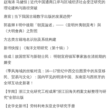
赵海涛 马健恒 | 近代中国通商口岸与区域经济社会变迁研究的
理论建构与路径突破
唐宸 | 当下我国古籍数字出版的发展趋势*
郭嘉輝 ‖ 明中後期「朝貢論述」——《皇明外夷朝貢考》與
《大明會典》之對照
方志类古籍地名识别及系统构建
新书快报 | 《海洋文明研究（第十辑）》
徐成丨故国世军与新朝士民： 明朝宣府镇军事家族在清前期的
嬗变
《季风海域的丝银对流：16—17世纪中西交往图景中的东亚移
民、贸易与文化》：国内罕见的明清中国、东南亚与西班牙的
全球互动史新著！
【学闻】浙江文化研究工程成果“浙江旧海关档案文献整理与研
究”全部出版
【史学史新书】劳特利奇东亚史学研究手册