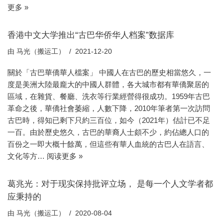
更多 »
香港中文大学推出“古巴华侨华人档案”数据库
由
马光（搬运工）
2021-12-20
關於「古巴華僑華人檔案」 中國人在古巴的歷史相當悠久，一
度是美洲大陸最龐大的中國人群體，各大城市都有華僑聚居的
區域，在雜貨、餐廳、洗衣等行業經營得很成功。1959年古巴
革命之後，華僑社會萎縮，人數下降，2010年筆者第一次訪問
古巴時，得知已剩下只約三百位，如今（2021年）估計已不足
一百。由於歷史悠久，古巴的華裔人士頗不少，約佔總人口的
百份之一即大概十餘萬，但這些有華人血統的古巴人在語言、
文化等方…
阅读更多 »
葛兆光：对于现实保持批评立场， 是每一个人文学者都
应秉持的
由
马光（搬运工）
2020-08-04