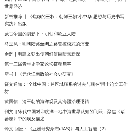
世界经济
新书推荐 丨《焦虑的王权：朝鲜王朝“小中华”思想与历史书写
实践》出版
蒙古帝国的阴影下：明朝和欧亚大陆
马玉凤：明朝陆路丝绸之路管控模式的演变
余辉｜明建文朝出使朝鲜使臣陆颙新探
第十三届青年史学家论坛征稿启事
新书丨《元代江南政治社会史研究》
征文通知：“全球中国：跨区域联系的过去与现在”博士论文工作
坊
黄国信｜清王朝的海洋观及其海疆治理逻辑
刊文 || 宋代中国对印度洋—地中海世界认知的飞跃：聚焦《诸
蕃志》中的埃及描述
译文|回应：《亚洲研究杂志(JAS)》与人工智能（2）