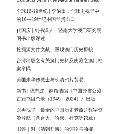
Contacts within the Mediterranean Sea
全球16-19世纪 | 李伯重：全球史视野中
的16—19世纪中国丝货出口
代国庆 | 刻书泽人：暨南大学澳门研究院
图书出版评述
挖掘源文件文献、重现澳门历史原貌
台湾出版之有关澳门史料及庋藏之澳门档
案举隅
美国来华传教士与晚清鸦片贸易
新书 | 汤志波、赵颖洁编《中国分省公藏
古籍书目总录（1949—2024）》出版
别再找了！最全的中国历史老照片数字资
源导航（含台大、哈佛、杜克等馆藏）
书评｜对《清朝开海》的评论与商榷