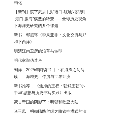
构化
【新刊】滨下武志 | 从“港口-腹地”模型到
“港口-腹海”模型的转变——全球历史视角
下海洋史研究的几个课题
新书｜邹振环《季风亚非：文化交流与郑
和下西洋》
明清江南卫所的沿革与转型
明代家谱伪造考
刘洋丨2025年阅读书目 ：在海洋之间阅
读——海域史、俘虏与世界经济
新书推荐 丨《焦虑的王权：朝鲜王朝“小
中华”思想与历史书写实践》出版
蒙古帝国的阴影下：明朝和欧亚大陆
马玉凤：明朝陆路丝绸之路管控模式的演