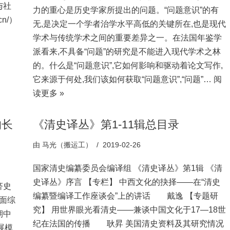
与社
力的重心是历史学家所提出的问题。“问题意识”的有
cn/）
无,是决定一个学者治学水平高低的关键所在,也是现代
学术与传统学术之间的重要差异之一。在法国年鉴学
派看来,不具备“问题”的研究是不能进入现代学术之林
的。什么是“问题意识”,它如何影响和驱动着论文写作,
它来源于何处,我们该如何获取“问题意识”,“问题”…
阅
读更多 »
的长
《清史译丛》第1-11辑总目录
由
马光（搬运工）
2019-02-26
国家清史编纂委员会编译组 《清史译丛》第1辑 《清
史译丛》序言 【专栏】 中西文化的抉择——在“清史
济史
编纂暨编译工作座谈会”上的讲话 戴逸 【专题研
面综
究】 用世界眼光看清史——兼谈中国文化于17—18世
期中
纪在法国的传播 耿昇 美国清史资料及其研究情况
展模