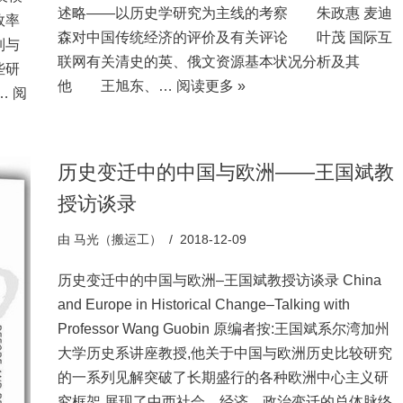
述略——以历史学研究为主线的考察 朱政惠 麦迪
效率
森对中国传统经济的评价及有关评论 叶茂 国际互
制与
联网有关清史的英、俄文资源基本状况分析及其
些研
他 王旭东、…
阅读更多 »
…
阅
历史变迁中的中国与欧洲——王国斌教
授访谈录
由
马光（搬运工）
2018-12-09
历史变迁中的中国与欧洲–王国斌教授访谈录 China
and Europe in Historical Change–Talking with
Professor Wang Guobin 原编者按:王国斌系尔湾加州
大学历史系讲座教授,他关于中国与欧洲历史比较研究
的一系列见解突破了长期盛行的各种欧洲中心主义研
究框架,展现了中西社会、经济、政治变迁的总体脉络