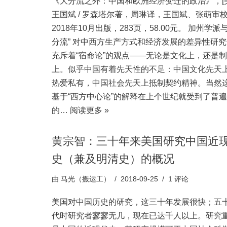
《大分流之外：中国和欧洲经济变迁的政治》，[美
王国斌 / 罗森塔尔著，周琳译，王国斌、张萌审
2018年10月出版，283页，58.00元。 加州学派
分流” 对中西方生产方式和经济发展的差异性研
充斥着“宿命论”的观点——无论是文化上，还是
上。似乎中国有着先天性的不足：中国文化先天
热爱私有，中国社会先天上抵制契约精神。当然
基于“西方中心论”的解释在上个世纪就受到了普遍
的…
阅读更多 »
黄宗智：三十年来美国研究中国近
史（兼及明清史）的概况
由
马光（搬运工）
2018-09-25
1 评论
美国对中国历史的研究，这三十年发展很快；五
代时研究者寥寥无几，现在已达千人以上。研究