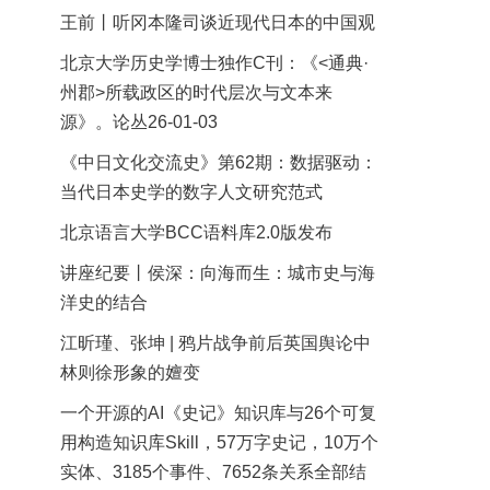
王前丨听冈本隆司谈近现代日本的中国观
北京大学历史学博士独作C刊：《<通典·
州郡>所载政区的时代层次与文本来
源》。论丛26-01-03
《中日文化交流史》第62期：数据驱动：
当代日本史学的数字人文研究范式
北京语言大学BCC语料库2.0版发布
讲座纪要丨侯深：向海而生：城市史与海
洋史的结合
江昕瑾、张坤 | 鸦片战争前后英国舆论中
林则徐形象的嬗变
一个开源的AI《史记》知识库与26个可复
用构造知识库Skill，57万字史记，10万个
实体、3185个事件、7652条关系全部结