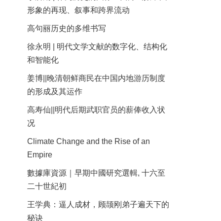
形象的再现、叙事和跨界流动
高句丽历史的多维书写
徐永明 | 明代文学文献的数字化、结构化
和智能化
姜博||晚清朝鲜商民在中国内地游历制度
的形成及其运作
高寿仙||明代后期武职官员的薪俸收入状
况
Climate Change and the Rise of an
Empire
數據庫資源｜早期中國研究選輯, 十六至
二十世紀初
王学典：逼人成材，顾颉刚弟子遍天下的
秘诀