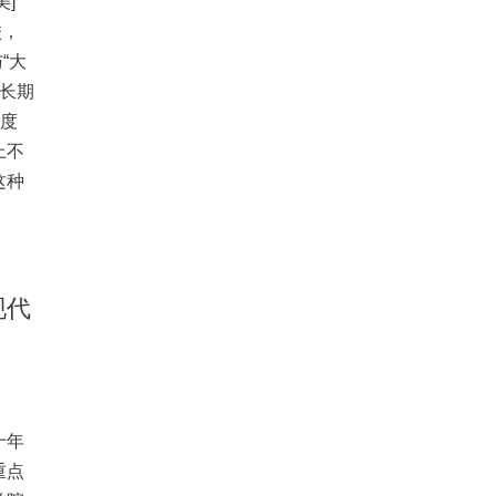
]
校，
与“大
究长期
制度
上不
这种
现代
十年
重点