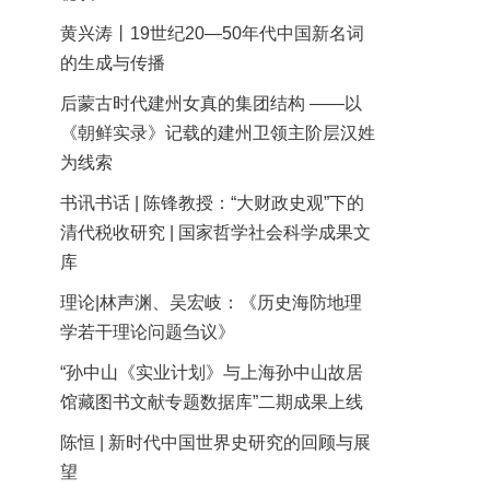
黄兴涛丨19世纪20—50年代中国新名词
的生成与传播
后蒙古时代建州女真的集团结构 ——以
《朝鲜实录》记载的建州卫领主阶层汉姓
为线索
书讯书话 | 陈锋教授：“大财政史观”下的
清代税收研究 | 国家哲学社会科学成果文
库
理论|林声渊、吴宏岐：《历史海防地理
学若干理论问题刍议》
“孙中山《实业计划》与上海孙中山故居
馆藏图书文献专题数据库”二期成果上线
陈恒 | 新时代中国世界史研究的回顾与展
望