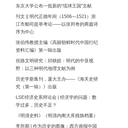
东京大学公布一批新的“琉球王国”文献
刊文 || 明代正德年间（1506—1521）浙
江市舶司提举考论——以张邦奇的两篇诗
序为中心
张伯伟教授主编《高丽朝鲜时代中国行纪
资料汇编》第一辑出版
丝路文明研究︱邱轶皓：明代的中亚视
野：以三种明代地理文献为例
历史学新集刊，厦大主办——《海关史研
究（第一辑）》出版
LSE经济史系辩论会 | 经济学的问题：数
学过多，历史不足？
《明清史料》（明清内阁大库残馀档案）
李所期 | 作为历史的图像：西方画报中国