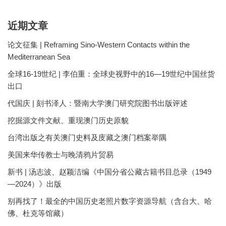
近期文章
论文征集 | Reframing Sino-Western Contacts within the
Mediterranean Sea
全球16-19世纪 | 李伯重：全球史视野中的16—19世纪中国丝货
出口
代国庆 | 刻书泽人：暨南大学澳门研究院图书出版评述
挖掘源文件文献、重现澳门历史原貌
台湾出版之有关澳门史料及庋藏之澳门档案举隅
美国来华传教士与晚清鸦片贸易
新书 | 汤志波、赵颖洁编《中国分省公藏古籍书目总录（1949
—2024）》出版
别再找了！最全的中国历史老照片数字资源导航（含台大、哈
佛、杜克等馆藏）