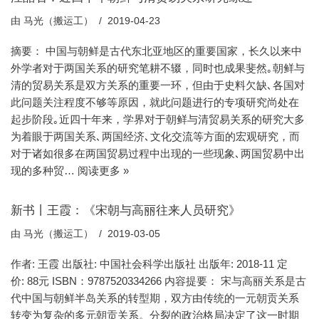
由
马光（搬运工）
2019-04-23
摘要： 中国与朝鲜是古代东北亚地区的重要国家，长久以来中
外学者对于两国关系的研究笔耕不辍，同时也成果斐然｡朝鲜与
清的贸易关系是双方关系的重要一环，但由于史料欠缺､各国对
此问题关注程度不够等原因，就此问题进行的专项研究尚处在
起步阶段｡近四十年来，学界对于朝鲜与清贸易关系的研究大多
为着眼于两国关系､两国经济､文化交流等方面的宏观研究，而
对于诸如很多在两国贸易过程中出现的一些现象､两国贸易中出
现的多种贸…
阅读更多 »
新书丨王霞：《宋朝与高丽往来人员研究》
由
马光（搬运工）
2019-03-05
作者: 王霞 出版社: 中国社会科学出版社 出版年: 2018-11 定
价: 88元 ISBN：9787520334266 内容提要： 宋与高丽关系是古
代中国与朝鲜半岛关系的转型期，双方由传统的一元朝贡关系
转变为复杂的多元朝贡关系。分裂的政治格局决定了这一时期