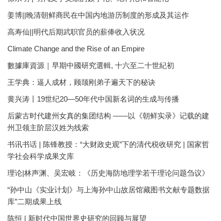
姜博||晚清朝鲜商民在中国内地游历制度的形成及其运作
高寿仙||明代后期武职官员的薪俸收入状况
Climate Change and the Rise of an Empire
數據庫資源｜早期中國研究選輯, 十六至二十世紀初
王学典：逼人成材，顾颉刚弟子遍天下的秘诀
黄兴涛丨19世纪20—50年代中国新名词的生成与传播
后蒙古时代建州女真的集团结构 ——以《朝鲜实录》记载的建
州卫领主阶层汉姓为线索
书讯书话 | 陈锋教授：“大财政史观”下的清代税收研究 | 国家哲
学社会科学成果文库
理论|林声渊、吴宏岐：《历史海防地理学若干理论问题刍议》
“孙中山《实业计划》与上海孙中山故居馆藏图书文献专题数据
库”二期成果上线
陈恒 | 新时代中国世界史研究的回顾与展望