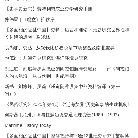
【史学史新书】劳特利奇东亚史学研究手册
仲伟民 | 《崩盘》推荐序
【多面相的近世中国】史料、语言和理论：元史研究世界性和
长时段的思考 | 马晓林
袁为鹏、龚达 | 从银钱比价看晚清市场整合及南北差异
包茂红：从海洋史研究到海洋环境史研究
刘迎胜：商船与罗盘见证的阿拉伯航海交融路——评《阿拉伯
人的大航海：从古代到中世纪早期》
新书｜刘家峰、罗蕊《乐道院潍县集中营资料编译（第一
辑）》
《民俗研究》2025年第4期|《“迁海复界”历史叙事的生成机制》
何斯薇 | 龙州开埠与桂越边境交通地理变迁(1889—1932)
Maritime History Today
【多面相的近世中国】整体视野与10至13世纪史研究 | 苗润博