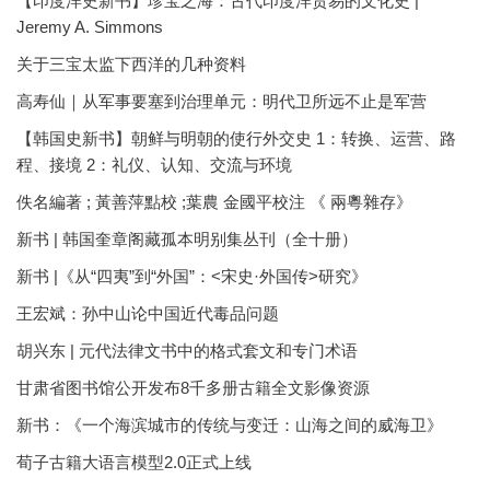
【印度洋史新书】珍宝之海：古代印度洋贸易的文化史 |
Jeremy A. Simmons
关于三宝太监下西洋的几种资料
高寿仙｜从军事要塞到治理单元：明代卫所远不止是军营
【韩国史新书】朝鲜与明朝的使行外交史 1：转换、运营、路
程、接境 2：礼仪、认知、交流与环境
佚名編著 ; 黃善萍點校 ;葉農 金國平校注 《 兩粵雜存》
新书 | 韩国奎章阁藏孤本明别集丛刊（全十册）
新书 |《从“四夷”到“外国”：<宋史·外国传>研究》
王宏斌：孙中山论中国近代毒品问题
胡兴东 | 元代法律文书中的格式套文和专门术语
甘肃省图书馆公开发布8千多册古籍全文影像资源
新书：《一个海滨城市的传统与变迁：山海之间的威海卫》
荀子古籍大语言模型2.0正式上线