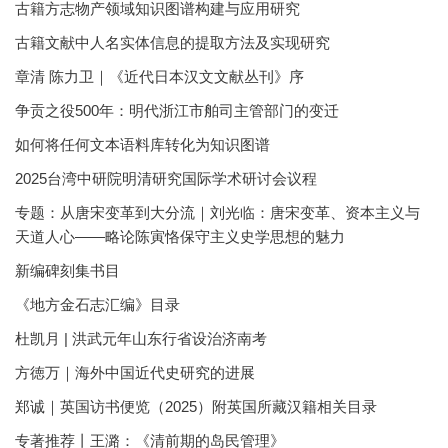
古籍方志物产领域知识图谱构建与应用研究
古籍文献中人名实体信息的提取方法及实现研究
章清 陈力卫｜《近代日本汉文文献丛刊》序
争贡之役500年：明代浙江市舶司主管部门的变迁
如何将任何文本语料库转化为知识图谱
2025台湾中研院明清研究国际学术研讨会议程
专题：从唐宋变革到大分流｜刘光临：唐宋变革、资本主义与
天道人心——略论陈寅恪保守主义史学思想的魅力
新编碑刻集书目
《地方金石志汇编》目录
杜凯月 | 洪武元年山东行省设治济南考
方徳万｜海外中国近代史研究的进展
郑诚｜英国访书便览（2025）附英国所藏汉籍相关目录
专著推荐丨王潞：《清前期的岛民管理》