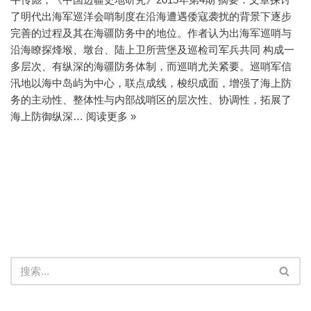
了明代出海军巡洋会哨制度在沿海遭遇倭寇袭扰的背景下逐步
完善的过程及其在海疆防务中的地位。作者认为出海军巡哨与
沿海瞭探烽堠、墩台、陆上卫所营堡及巡检司军兵共同 构成一
多层次、有纵深的海疆防务体制，而巡哨尤关紧要。巡哨军信
汛地以海中岛屿为中心，联点成线，梭织成面，增强了海上防
务的主动性、整体性与内部战哨区的层次性、协调性，拓展了
海上防御纵深…
阅读更多 »