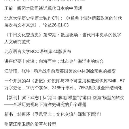
王前丨听冈本隆司谈近现代日本的中国观
北京大学历史学博士独作C刊：《<通典·州郡>所载政区的时代
层次与文本来源》。论丛26-01-03
《中日文化交流史》第62期：数据驱动：当代日本史学的数字
人文研究范式
北京语言大学BCC语料库2.0版发布
讲座纪要丨侯深：向海而生：城市史与海洋史的结合
江昕瑾、张坤 | 鸦片战争前后英国舆论中林则徐形象的嬗变
一个开源的AI《史记》知识库与26个可复用构造知识库Skill，57
万字史记，10万个实体、3185个事件、7652条关系全部结构化
【新刊】滨下武志 | 从“港口-腹地”模型到“港口-腹海”模型的转变
——全球历史视角下海洋史研究的几个课题
新书｜邹振环《季风亚非：文化交流与郑和下西洋》
明清江南卫所的沿革与转型