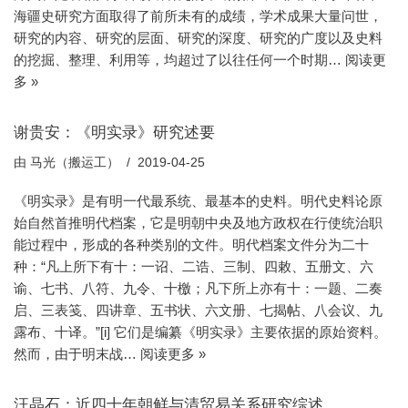
海疆史研究方面取得了前所未有的成绩，学术成果大量问世，
研究的内容、研究的层面、研究的深度、研究的广度以及史料
的挖掘、整理、利用等，均超过了以往任何一个时期…
阅读更
多 »
谢贵安：《明实录》研究述要
由
马光（搬运工）
2019-04-25
《明实录》是有明一代最系统、最基本的史料。明代史料论原
始自然首推明代档案，它是明朝中央及地方政权在行使统治职
能过程中，形成的各种类别的文件。明代档案文件分为二十
种：“凡上所下有十：一诏、二诰、三制、四敕、五册文、六
谕、七书、八符、九令、十檄；凡下所上亦有十：一题、二奏
启、三表笺、四讲章、五书状、六文册、七揭帖、八会议、九
露布、十译。”[i] 它们是编纂《明实录》主要依据的原始资料。
然而，由于明末战…
阅读更多 »
汪晶石：近四十年朝鲜与清贸易关系研究综述