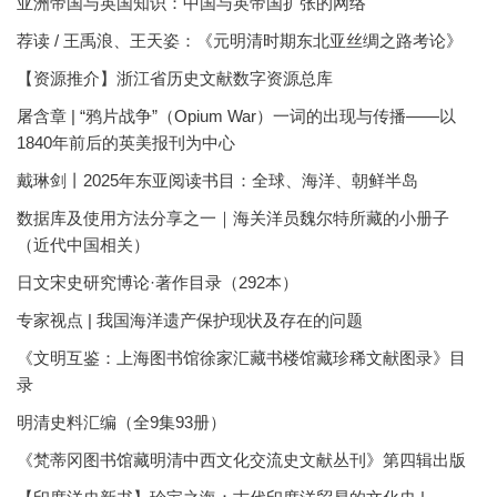
亚洲帝国与英国知识：中国与英帝国扩张的网络
荐读 / 王禹浪、王天姿：《元明清时期东北亚丝绸之路考论》
【资源推介】浙江省历史文献数字资源总库
屠含章 | “鸦片战争”（Opium War）一词的出现与传播——以
1840年前后的英美报刊为中心
戴琳剑丨2025年东亚阅读书目：全球、海洋、朝鲜半岛
数据库及使用方法分享之一｜海关洋员魏尔特所藏的小册子
（近代中国相关）
日文宋史研究博论·著作目录（292本）
专家视点 | 我国海洋遗产保护现状及存在的问题
《文明互鉴：上海图书馆徐家汇藏书楼馆藏珍稀文献图录》目
录
明清史料汇编（全9集93册）
《梵蒂冈图书馆藏明清中西文化交流史文献丛刊》第四辑出版