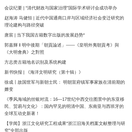
会议纪要 | “清代财政与国家治理”国际学术研讨会成功举办
赵海涛 马健恒 | 近代中国通商口岸与区域经济社会变迁研究的
理论建构与路径突破
唐宸 | 当下我国古籍数字出版的发展趋势*
郭嘉輝 ‖ 明中後期「朝貢論述」——《皇明外夷朝貢考》與
《大明會典》之對照
方志类古籍地名识别及系统构建
新书快报 | 《海洋文明研究（第十辑）》
徐成丨故国世军与新朝士民： 明朝宣府镇军事家族在清前期的
嬗变
《季风海域的丝银对流：16—17世纪中西交往图景中的东亚移
民、贸易与文化》：国内罕见的明清中国、东南亚与西班牙的
全球互动史新著！
【学闻】浙江文化研究工程成果“浙江旧海关档案文献整理与研
究”全部出版