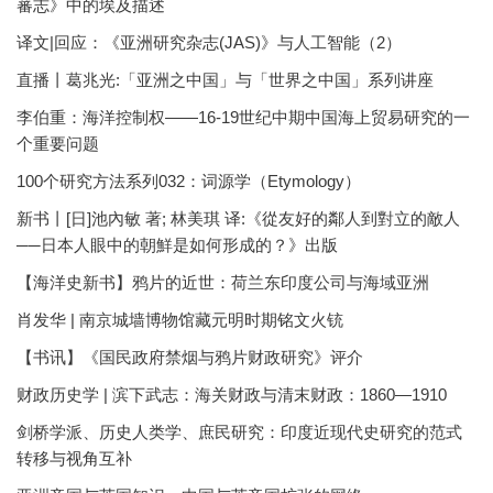
蕃志》中的埃及描述
译文|回应：《亚洲研究杂志(JAS)》与人工智能（2）
直播丨葛兆光:「亚洲之中国」与「世界之中国」系列讲座
李伯重：海洋控制权——16-19世纪中期中国海上贸易研究的一
个重要问题
100个研究方法系列032：词源学（Etymology）
新书丨[日]池內敏 著; 林美琪 译:《從友好的鄰人到對立的敵人
──日本人眼中的朝鮮是如何形成的？》出版
【海洋史新书】鸦片的近世：荷兰东印度公司与海域亚洲
肖发华 | 南京城墙博物馆藏元明时期铭文火铳
【书讯】《国民政府禁烟与鸦片财政研究》评介
财政历史学 | 滨下武志：海关财政与清末财政：1860—1910
剑桥学派、历史人类学、庶民研究：印度近现代史研究的范式
转移与视角互补