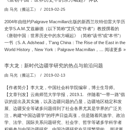
由
马光（搬运工）
2019-02-25
2004年由纽约Palgrave Macmillan出版的新西兰坎特伯雷大学历
史学S.A.M.艾兹赫德（以下简称“艾氏”或“作者”）教授撰着的
《唐朝中国：世界历史中的东方崛起》（简称“该书”或“本书”）
一书（S. A. Adshead，T’ang China：The Rise of the East in the
World History，New York：Palgrave Macmillan，…
阅读更多 »
李大龙：新时代边疆学研究的热点与前沿问题
由
马光（搬运工）
2019-02-13
【作者简介】李大龙，中国社会科学院编审，博士生导师。
【文章刊发】云南师范大学学报，2019.1. 伴随着“一带一路”倡
议的提出及其实施，以及边疆问题的凸显，边疆地区稳定和发
展、边疆安全等诸多问题得到了社会各界尤其是学界的广泛关
注，构建“中国边疆学”的呼声日益高涨，但是随着民族学、政治
学、法学、国际关系问题研究、社会学、哲学等诸多学科学者
积极参与中国边疆研究，中国边疆研究在呈现繁荣的…
阅读更