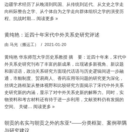
边疆学术经历了从晚清到民国、从传统到近代、从文史之学走
向科际整合之学、从个体自为之学走向群体组织之学的演变历
程。抗战时期…
阅读更多 »
黄纯艳：近四十年宋代中外关系史研究评述
由
马光（搬运工）
2021-01-20
黄纯艳 华东师范大学历史系教授 摘 要：近四十年来，宋代中
外关系史研究刊布了丰富的新成果，出现诸多新视角、新议题
和新话语，政治关系研究方面现代话语与历史逻辑间进一步融
通，市舶制度、贸易商人、香药应用等问题的研究更为深化，
丝绸之路框架从整体视野和比较研究方面揭示了宋代中外关系
史研究新的内涵，显示了对中外关系史新的解释力。同时，实
物资料和考古材料还有待于进一步利用，文献资料仍有发掘的
空间。 关键…
阅读更多 »
朝贡的名实与朝贡之外的东亚*——分类框架、案例举隅
与研究建议