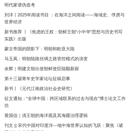
明代家谱伪造考
刘洋丨2025年阅读书目 ：在海洋之间阅读——海域史、俘虏与
世界经济
新书推荐 丨《焦虑的王权：朝鲜王朝“小中华”思想与历史书写
实践》出版
蒙古帝国的阴影下：明朝和欧亚大陆
马玉凤：明朝陆路丝绸之路管控模式的演变
余辉｜明建文朝出使朝鲜使臣陆颙新探
第十三届青年史学家论坛征稿启事
新书丨《元代江南政治社会史研究》
征文通知：“全球中国：跨区域联系的过去与现在”博士论文工作
坊
黄国信｜清王朝的海洋观及其海疆治理逻辑
刊文 || 宋代中国对印度洋—地中海世界认知的飞跃：聚焦《诸