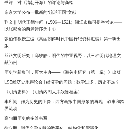
书评｜对《清朝开海》的评论与商榷
东京大学公布一批新的“琉球王国”文献
刊文 || 明代正德年间（1506—1521）浙江市舶司提举考论——
以张邦奇的两篇诗序为中心
张伯伟教授主编《高丽朝鲜时代中国行纪资料汇编》第一辑出
版
丝路文明研究︱邱轶皓：明代的中亚视野：以三种明代地理文
献为例
历史学新集刊，厦大主办——《海关史研究（第一辑）》出版
LSE经济史系辩论会 | 经济学的问题：数学过多，历史不足？
《明清史料》（明清内阁大库残馀档案）
李所期 | 作为历史的图像：西方画报中国形象的再现、叙事和跨
界流动
高句丽历史的多维书写
徐永明 | 明代文学文献的数字化、结构化和智能化