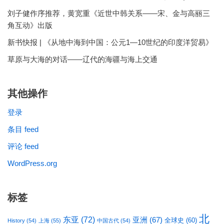
刘子健作序推荐，黄宽重《近世中韩关系——宋、金与高丽三
角互动》出版
新书快报 | 《从地中海到中国：公元1—10世纪的印度洋贸易》
草原与大海的对话——辽代的海疆与海上交通
其他操作
登录
条目 feed
评论 feed
WordPress.org
标签
北
东亚
(72)
亚洲
(67)
全球史
(60)
History
(54)
上海
(55)
中国古代
(54)