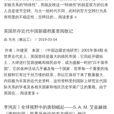
宋丽关系的“特殊性”，而能反映这一“特殊性”的就是双方的往来
人员是使节交聘。与大一统时代不同，此时的官方交聘行为具
有明显的不稳定性，交聘目的…
阅读更多 »
英国所存近代中国新疆档案查阅散记
由
马光（搬运工）
2019-03-04
作者：许建英 来源：《中国边疆史地研究》2001年第4期 在
世界近代史上，英国曾经是最大的殖民帝国，它四处开疆拓
土，大肆进行贸易侵略和殖民掠夺，成为盛极一时的“日不落帝
国”。它的各种活动几乎遍及每一个国家，世界每一个重要的地
区都和它有过千丝万缕的联系，所以它保存下来了数量极大、
内容极为丰富的近代史资料，这些资料受到国际上研究近代国
际关系的学者及各相关国家和地区历史学家广泛的重视。由于
英国在…
阅读更多 »
李鸿宾丨全球视野中的唐朝崛起——S. A. M. 艾兹赫德
《唐朝中国：世界历史中的东方崛起》伸议