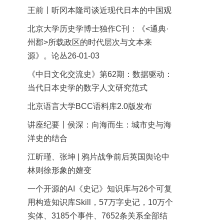
王前丨听冈本隆司谈近现代日本的中国观
北京大学历史学博士独作C刊：《<通典·
州郡>所载政区的时代层次与文本来
源》。论丛26-01-03
《中日文化交流史》第62期：数据驱动：
当代日本史学的数字人文研究范式
北京语言大学BCC语料库2.0版发布
讲座纪要丨侯深：向海而生：城市史与海
洋史的结合
江昕瑾、张坤 | 鸦片战争前后英国舆论中
林则徐形象的嬗变
一个开源的AI《史记》知识库与26个可复
用构造知识库Skill，57万字史记，10万个
实体、3185个事件、7652条关系全部结