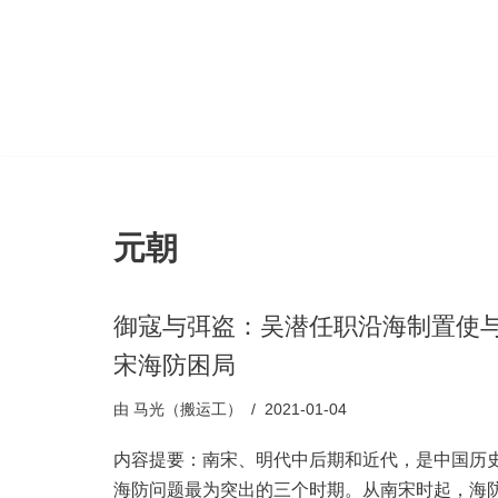
跳
至
正
文
元朝
御寇与弭盗：吴潜任职沿海制置使
宋海防困局
由
马光（搬运工）
2021-01-04
内容提要：南宋、明代中后期和近代，是中国历
海防问题最为突出的三个时期。从南宋时起，海