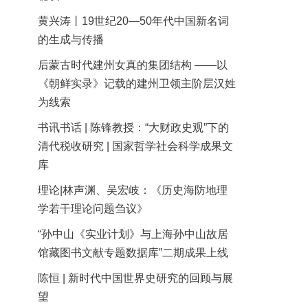
黄兴涛丨19世纪20—50年代中国新名词
的生成与传播
后蒙古时代建州女真的集团结构 ——以
《朝鲜实录》记载的建州卫领主阶层汉姓
为线索
书讯书话 | 陈锋教授：“大财政史观”下的
清代税收研究 | 国家哲学社会科学成果文
库
理论|林声渊、吴宏岐：《历史海防地理
学若干理论问题刍议》
“孙中山《实业计划》与上海孙中山故居
馆藏图书文献专题数据库”二期成果上线
陈恒 | 新时代中国世界史研究的回顾与展
望