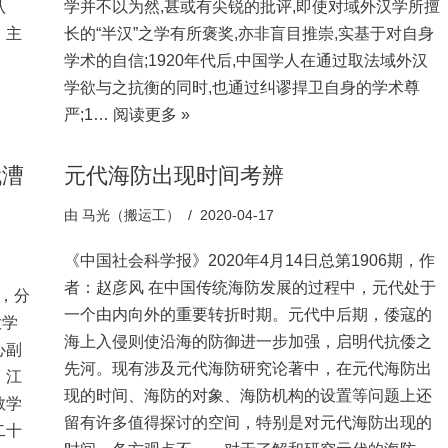
认
学并不以为然,甚或有尖锐的批评,即使对域外汉学所擅
，主
长的“半汉”之学有所褒奖,亦非盲目推崇,实基于对自身
学术的自信;1920年代后,中国学人在通过取法域外汉
学欲与之抗衡的同时,也通过纠谬捍卫自身的学术尊
严;1…
阅读更多 »
代漕
元代海防出现时间考辨
由
马光（搬运工）
2020-04-17
《中国社会科学报》2020年4月14日总第1906期，作
者：赵彦风 在中国传统海防发展的过程中，元代处于
”，分
一个由内向外的重要转折时期。元代中后期，倭寇的
大学
海上入侵则使沿海的防御进一步加强，启明代抗倭之
心副
先河。现有涉及元代海防研究论著中，在元代海防出
、江
现的时间、海防的对象、海防机构的设置等问题上还
教学
留有许多值得探讨的空间，特别是对元代海防出现的
二十