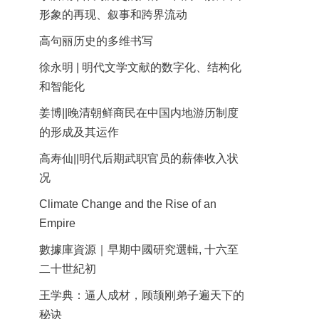
形象的再现、叙事和跨界流动
高句丽历史的多维书写
徐永明 | 明代文学文献的数字化、结构化
和智能化
姜博||晚清朝鲜商民在中国内地游历制度
的形成及其运作
高寿仙||明代后期武职官员的薪俸收入状
况
Climate Change and the Rise of an
Empire
數據庫資源｜早期中國研究選輯, 十六至
二十世紀初
王学典：逼人成材，顾颉刚弟子遍天下的
秘诀