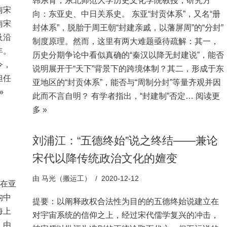
韩东育，东北师范大学历史文化学院教授，研究方
南宋
向：东亚史、中日关系史。 东亚“封贡体系”，又名“册
南宋
封体系”，脱胎于周王朝“封建亲戚，以藩屏周”的“分封”
及沿
制度原理。然而，这里有两大难题亟待疏解：其一，
年。
历史分期争论中看似真确的“秦汉以降无封建说”，能否
令，
说明展开于“天下”背景下的跨境体制？其二，形成于东
担任
亚地区的“封贡体系”，能否与“周制分封”等量齐观并因
»
此而不言自明？ 有学者指出，“封建制”否定…
阅读更
多 »
刘浦江：“五德终始”说之终结——兼论
宋代以降传统政治文化的嬗变
由
马光（搬运工）
2020-12-12
放在亚
构中
提要：以阐释政权合法性为目的的五德终始说建立在
海上
对宇宙系统的信仰之上，经过宋代儒学复兴的冲击，
，由