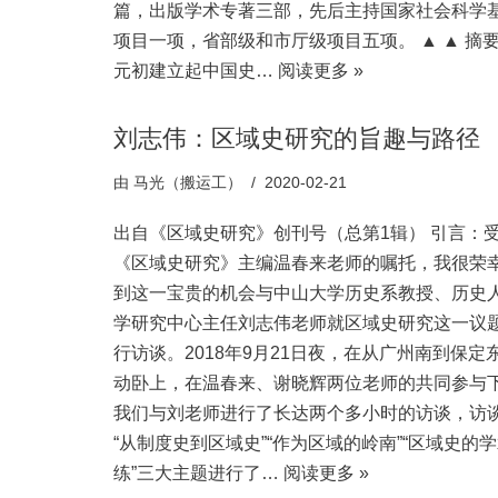
篇，出版学术专著三部，先后主持国家社会科学
项目一项，省部级和市厅级项目五项。 ▲ ▲ 摘
元初建立起中国史…
阅读更多 »
刘志伟：区域史研究的旨趣与路径
由
马光（搬运工）
2020-02-21
出自《区域史研究》创刊号（总第1辑） 引言：
《区域史研究》主编温春来老师的嘱托，我很荣
到这一宝贵的机会与中山大学历史系教授、历史
学研究中心主任刘志伟老师就区域史研究这一议
行访谈。2018年9月21日夜，在从广州南到保定
动卧上，在温春来、谢晓辉两位老师的共同参与
我们与刘老师进行了长达两个多小时的访谈，访
“从制度史到区域史”“作为区域的岭南”“区域史的
练”三大主题进行了…
阅读更多 »