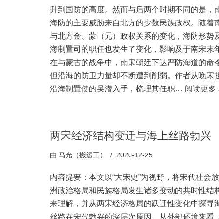
升到国防的高度。然而与后两个时期不同的是，
海防的主要威胁来自北方的少数民族政权。随着
与北方金、蒙（元）政权关系的变化，海防形势
海制置司的职任也发生了变化，影响及于南宋末
在与蒙古的战争中，南宋朝廷下达严防海道的命
但沿海的防卫力量却不断遭到削弱。作者从晚宋
沿海制置使的吴潜入手，梳理其任职…
阅读更多 
两宋经济结构变迁与海上丝路勃兴
由
马光（搬运工）
2020-12-25
内容提要：本文以“大宋史”为视野，将宋代社会
洲政治格局和民族格局发生诸多变动的共时性结
来理解，并从两宋经济格局的跃迁性变化中探寻
丝路在宋代勃兴的深层次原因。从外部环境来看