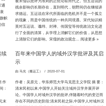
被宋儒以批评为准则的正统论取而代之。但五运说的
宋通
残余影响仍长期存在，直到明代，朝野间仍在继续讲
底衰
求德运。五运说在宋代所面临的危机并不是一个孤立
旗帜
的现象，而是中国传统的一种共同境遇。宋代知识精
的信
英对五运说、谶纬、封禅、传国玺等传统政治文化进
行了全面的清算，从学理上消解它们的价值，从思想
上清除它们的影响。宋儒的政治观念…
阅读更多 »
鉴续
百年来中国学人的域外汉学批评及其启
示
由
马光（搬运工）
2020-07-01
 作
作者：吴原元，华东师范大学马克思主义学院 摘 要：
间：
清末民初以来,中国学人开始关注域外汉学并展开评
论。中国学人对域外汉学的批评,伴随着时代的变迁而
对元末
存在不同的历史阶段:清末民初之际,中国学人对域外汉