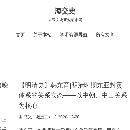
海交史
东亚文史研究动态网
首页
关于本站
学术资源导航
所有文章
与晚
【明清史】韩东育|明清时期东亚封贡
体系的关系实态——以中朝、中日关系
为核心
由
马光（搬运工）
2020-12-26
史上
防上