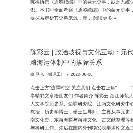
陈桱所撰《通鉴续编》中的蒙元史事，缺乏系统
识。本书即全面考察《通鉴续编》中的蒙元史事
要探索辨析其史料来源，厘…
阅读更多 »
陈彩云 | 政治歧视与文化互动：元
粮海运体制中的族际关系
由
马光（搬运工）
2020-06-06
点击上方“边疆时空”关注我们 点击右上角“．．．
享精彩文章给朋友们 作者简介 陈彩云 浙江师范
人文学院历史系、边疆研究院、江南文化研究中
教授，历史学博士，硕士生导师。主要从事元史
南文化史，东海海疆与海洋文化、古文献整理等
与科研工作。先后在国内外刊物发表学术论文近