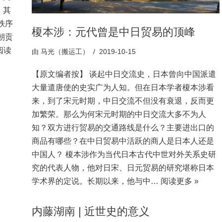
。其
秩序
榎本涉：元代曾是中日贸易的顶峰
朝贡
阅读
由
马光（搬运工）
2019-10-15
【原文编者按】 谈起中日交流史，日本曾向中国派遣
大量遣唐使的史实广为人知。但在日本学者榎本涉看
来，到了宋元时期，中日交流不但没有衰退，反而更
加繁荣。那么为何宋元时期的中日交流大多不为人
知？双方进行贸易的交通路线是什么？主要进出口的
商品有哪些？在中日贸易中活跃的商人是日本人还是
中国人？ 榎本涉作为当代日本古代中世对外关系史研
究的代表人物，他对日宋、日元贸易的研究堪称日本
学术界的定说。长期以来，他与中…
阅读更多 »
内藤湖南 | 近世史的意义