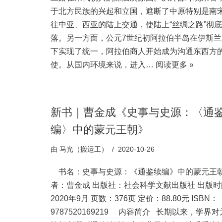
于北方民族的兴起和立国，遮断了中原特别是南
往中亚、西亚的陆上交通，使陆上“丝绸之路”彻
落。另一方面，公元7世纪初阿拉伯半岛在伊斯兰
下实现了统一，阿拉伯商人开始成为沟通东西方
使。从国内环境来说，进入…
阅读更多 »
新书｜曹金成《史事与史源：〈通
编〉中的蒙元王朝》
由
马光（搬运工）
2020-10-26
书名：史事与史源：《通鉴续编》中的蒙元王朝
者：曹金成 出版社：社会科学文献出版社 出版时
2020年9月 页数：376页 定价：88.80元 ISBN：
9787520169219 内容简介 长期以来，学界