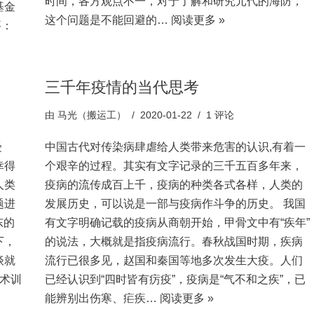
时间，各方观点不一，对于了解和研究元代的海防，
基金
这个问题是不能回避的…
阅读更多 »
要：
三千年疫情的当代思考
由
马光（搬运工）
2020-01-22
1 评论
受
中国古代对传染病肆虐给人类带来危害的认识,有着一
幸得
个艰辛的过程。其实有文字记录的三千五百多年来，
人类
疫病的流传成百上千，疫病的种类各式各样，人类的
题进
发展历史，可以说是一部与疫病作斗争的历史。 我国
东的
有文字明确记载的疫病从商朝开始，甲骨文中有“疾年”
下，
的说法，大概就是指疫病流行。春秋战国时期，疾病
谈就
流行已很多见，赵国和秦国等地多次发生大疫。人们
学术训
已经认识到“四时皆有疠疫”，疫病是“气不和之疾”，已
能辨别出伤寒、疟疾…
阅读更多 »