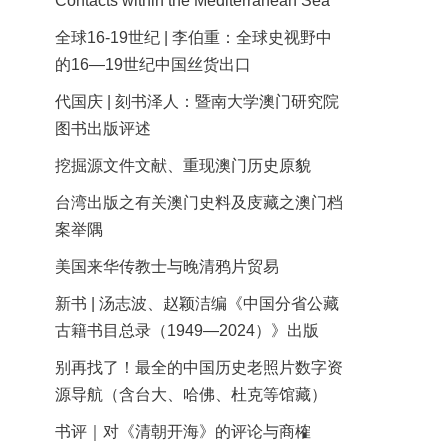
Contacts within the Mediterranean Sea
全球16-19世纪 | 李伯重：全球史视野中
的16—19世纪中国丝货出口
代国庆 | 刻书泽人：暨南大学澳门研究院
图书出版评述
挖掘源文件文献、重现澳门历史原貌
台湾出版之有关澳门史料及庋藏之澳门档
案举隅
美国来华传教士与晚清鸦片贸易
新书 | 汤志波、赵颖洁编《中国分省公藏
古籍书目总录（1949—2024）》出版
别再找了！最全的中国历史老照片数字资
源导航（含台大、哈佛、杜克等馆藏）
书评｜对《清朝开海》的评论与商榷