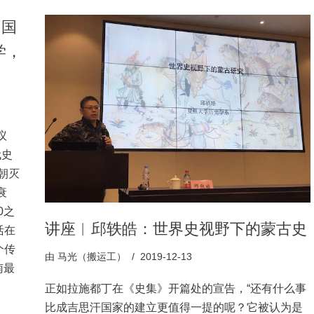
中国
学，
议
代史
朝灭
衰
0之
讲座︱邱轶皓：世界史视野下的蒙古史
活在
个传
由
马光（搬运工）
2019-12-13
南最
正如拉施都丁在《史集》开篇处的宣告，“还有什么事
比成吉思汗国家的建立更值得一提的呢？它被认为是