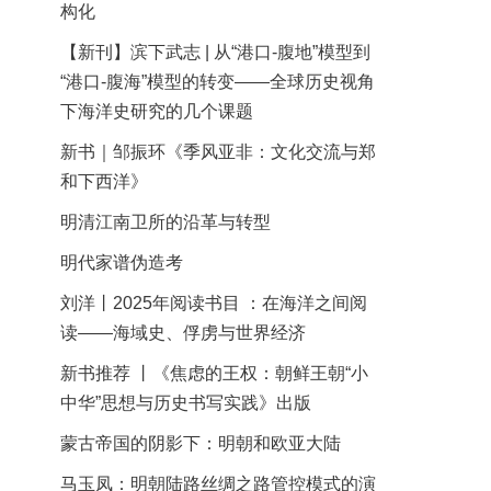
构化
【新刊】滨下武志 | 从“港口-腹地”模型到
“港口-腹海”模型的转变——全球历史视角
下海洋史研究的几个课题
新书｜邹振环《季风亚非：文化交流与郑
和下西洋》
明清江南卫所的沿革与转型
明代家谱伪造考
刘洋丨2025年阅读书目 ：在海洋之间阅
读——海域史、俘虏与世界经济
新书推荐 丨《焦虑的王权：朝鲜王朝“小
中华”思想与历史书写实践》出版
蒙古帝国的阴影下：明朝和欧亚大陆
马玉凤：明朝陆路丝绸之路管控模式的演