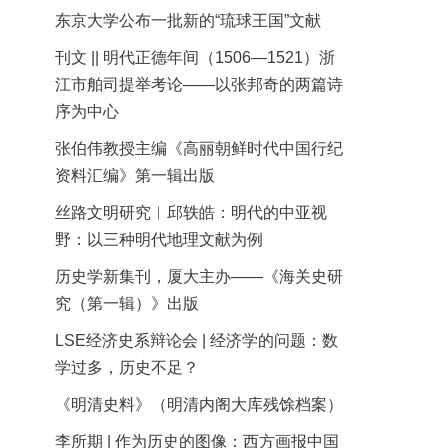
东京大学公布一批新的“琉球王国”文献
刊文 || 明代正德年间（1506—1521）浙
江市舶司提举考论——以张邦奇的两篇诗
序为中心
张伯伟教授主编《高丽朝鲜时代中国行纪
资料汇编》第一辑出版
丝路文明研究︱邱轶皓：明代的中亚视
野：以三种明代地理文献为例
历史学新集刊，厦大主办——《海关史研
究（第一辑）》出版
LSE经济史系辩论会 | 经济学的问题：数
学过多，历史不足？
《明清史料》（明清内阁大库残馀档案）
李所期 | 作为历史的图像：西方画报中国