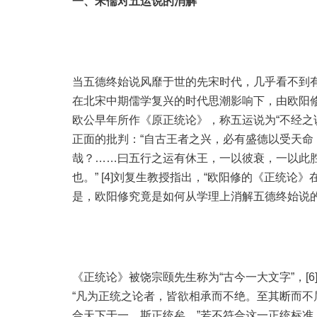
一、宋儒对五运说的消解
当五德终始说风靡于世的先宋时代，几乎看不到有
在北宋中期儒学复兴的时代思潮影响下，由欧阳
欧公早年所作《原正统论》，称五运说为“不经之
正面的批判：“自古王者之兴，必有盛德以受天
哉？……曰五行之运有休王，一以彼衰，一以此
也。” [4]刘复生教授指出，“欧阳修的《正统论
是，欧阳修究竟是如何从学理上消解五德终始说
《正统论》被饶宗颐先生称为“古今一大文字”，[
“凡为正统之论者，皆欲相承而不绝。至其断而
合天下于一，斯正统矣。”若不符合这一正统标准