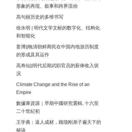
形象的再现、叙事和跨界流动
高句丽历史的多维书写
徐永明 | 明代文学文献的数字化、结构化
和智能化
姜博||晚清朝鲜商民在中国内地游历制度
的形成及其运作
高寿仙||明代后期武职官员的薪俸收入状
况
Climate Change and the Rise of an
Empire
數據庫資源｜早期中國研究選輯, 十六至
二十世紀初
王学典：逼人成材，顾颉刚弟子遍天下的
秘诀