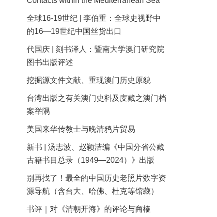
Contacts within the Mediterranean Sea
全球16-19世纪 | 李伯重：全球史视野中
的16—19世纪中国丝货出口
代国庆 | 刻书泽人：暨南大学澳门研究院
图书出版评述
挖掘源文件文献、重现澳门历史原貌
台湾出版之有关澳门史料及庋藏之澳门档
案举隅
美国来华传教士与晚清鸦片贸易
新书 | 汤志波、赵颖洁编《中国分省公藏
古籍书目总录（1949—2024）》出版
别再找了！最全的中国历史老照片数字资
源导航（含台大、哈佛、杜克等馆藏）
书评｜对《清朝开海》的评论与商榷