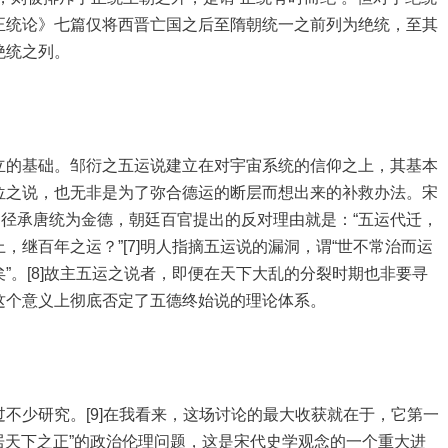
正统论》七篇仅将西晋亡国之后至隋朝统一之前列为绝统，至其
绝统之列。
立的基础。邹衍之五运说建立在对宇宙系统的信仰之上，其基本
位之说，也无非是为了弥合德运的断层而想出来的补救办法。宋
当径承唐统为金德，朝廷百官提出的反对理由就是：“五运代迁，
继百年之运？”[7]明人指摘五运说的漏洞，谓“世不常治而运
”。[8]故主五运之说者，即便在天下大乱的分裂时期也非要寻
这个意义上彻底否定了五德终始说的理论体系。
不少研究。[9]在我看来，这场讨论的最大收获就在于，它第一
“居天下之正”的政治伦理问题，这是宋代史学观念的一个重大进