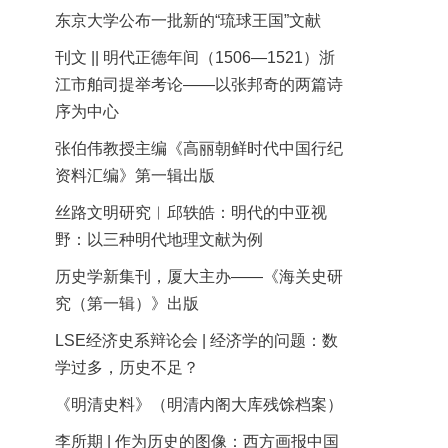
东京大学公布一批新的“琉球王国”文献
刊文 || 明代正德年间（1506—1521）浙
江市舶司提举考论——以张邦奇的两篇诗
序为中心
张伯伟教授主编《高丽朝鲜时代中国行纪
资料汇编》第一辑出版
丝路文明研究︱邱轶皓：明代的中亚视
野：以三种明代地理文献为例
历史学新集刊，厦大主办——《海关史研
究（第一辑）》出版
LSE经济史系辩论会 | 经济学的问题：数
学过多，历史不足？
《明清史料》（明清内阁大库残馀档案）
李所期 | 作为历史的图像：西方画报中国