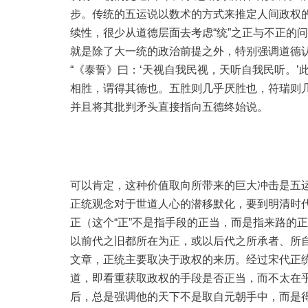
步。传统的五运说以数术的方式来推定人间政权的正
续性，很少从道德层面去考虑“统”之正与不正的
就是除了大一统的政治前提之外，特别强调道德
“《泰誓》曰：‘天视自我民视，天听自我民听。
相胜，谓得其德也。五胜则几乎厌胜也，符瑞则几
并且将其批判矛头直接指向五德终始说。
可以肯定，这种价值取向所带来的巨大冲击是五
正统观念对于世道人心的潜移默化，要到明清时
正（这个“正”不是指手段的正当，而是指来路的
以前代之旧都所在为正，或以后代之所承者、所自
文章，正统主要取决于政权的来历。经过宋代正
道，即看重获取政权的手段是否正当，而不太在
后，总是强调他的天下不是取自元朝手中，而是