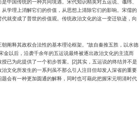
而是中国传统的一种共同境遇。宋代知识精英对五运说、谶纬、
，从学理上消解它们的价值，从思想上清除它们的影响。宋儒的
时代就变成了普世的价值观。传统政治文化的这一变迁轨迹，向
王朝阐释其政权合法性的基本理论框架。“故自秦推五胜，以水德
]但宋金以后，沿袭千余年的五运说最终被逐出政治文化的主流而
授已为此提供了一个初步答案。[2]其实，五运说的终结并不是
政治文化所发生的一系列虽不那么引人注目但却发人深省的重要
问题会有一种更加圆通的解释，同时也可藉此把握宋元明清时代