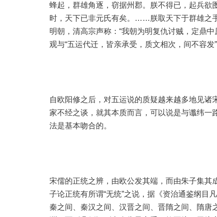
蜂起，群雄角逐，窃据州郡。朕不得已，起兵欲
时，天下已非元氏有矣。……朕取天下于群雄之手
明朝，清高宗声称：“我朝为明复仇讨贼，定鼎中原
观与“五运代迁，皆亲承受，质文相次，间不容发
自欧阳修之后，对五运说的质疑越来越多地见诸
家不经之谈，就其本质而言，可以说是与谶纬一路
法是基本吻合的。
宋儒的正统之辨，由欧公发其端，而由朱子集其
子论正统有所谓“无统”之说，据《资治通鉴纲目
秦之间、秦汉之间、汉晋之间、晋隋之间、隋唐之