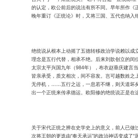
的认定，欧公前后的说法有所不同。早年所作《
晚年重订《正统论》时，又将三国、五代也纳入
绝统说从根本上动摇了五德转移政治学说赖以成
理念是五行代替，相承不绝。后来刘歆创立的闰
太宗太平兴国九年（984年），布衣赵垂庆建言
皆亲承受，质文相次，间不容发。岂可越数姓之上，
无停机，……五行之运，一息若不继，则天道坏矣
出一个正统来传承德运。欧阳修的绝统说正是在
关于宋代正统之辨在史学史上的意义，前人已做过
次将王朝的更迭由“奉天承运”的政治神话变成了