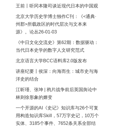
王前丨听冈本隆司谈近现代日本的中国观
北京大学历史学博士独作C刊：《<通典·
州郡>所载政区的时代层次与文本来
源》。论丛26-01-03
《中日文化交流史》第62期：数据驱动：
当代日本史学的数字人文研究范式
北京语言大学BCC语料库2.0版发布
讲座纪要丨侯深：向海而生：城市史与海
洋史的结合
江昕瑾、张坤 | 鸦片战争前后英国舆论中
林则徐形象的嬗变
一个开源的AI《史记》知识库与26个可复
用构造知识库Skill，57万字史记，10万个
实体、3185个事件、7652条关系全部结