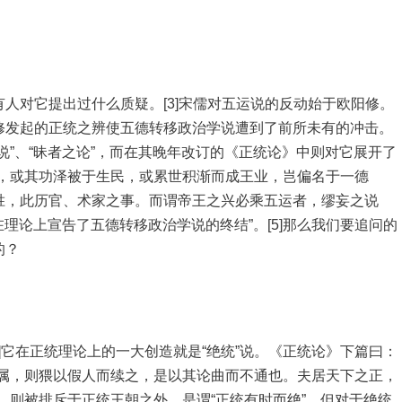
人对它提出过什么质疑。[3]宋儒对五运说的反动始于欧阳修。
修发起的正统之辨使五德转移政治学说遭到了前所未有的冲击。
说”、“昧者之论”，而在其晚年改订的《正统论》中则对它展开了
命，或其功泽被于生民，或累世积渐而成王业，岂偏名于一德
胜，此历官、术家之事。而谓帝王之兴必乘五运者，缪妄之说
》在理论上宣告了五德转移政治学说的终结”。[5]那么我们要追问的
的？
6]它在正统理论上的一大创造就是“绝统”说。《正统论》下篇曰：
不属，则猥以假人而续之，是以其论曲而不通也。夫居天下之正，
，则被排斥于正统王朝之外，是谓“正统有时而绝”。但对于绝统