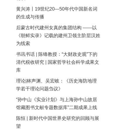
黄兴涛丨19世纪20—50年代中国新名词
的生成与传播
后蒙古时代建州女真的集团结构 ——以
《朝鲜实录》记载的建州卫领主阶层汉姓
为线索
书讯书话 | 陈锋教授：“大财政史观”下的
清代税收研究 | 国家哲学社会科学成果文
库
理论|林声渊、吴宏岐：《历史海防地理
学若干理论问题刍议》
“孙中山《实业计划》与上海孙中山故居
馆藏图书文献专题数据库”二期成果上线
陈恒 | 新时代中国世界史研究的回顾与展
望