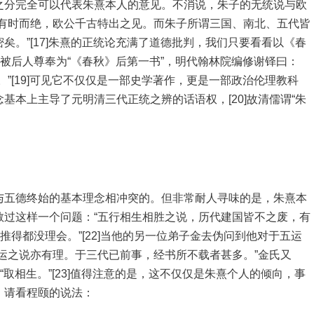
之分完全可以代表朱熹本人的意见。不消说，朱子的无统说与欧
统有时而绝，欧公千古特出之见。而朱子所谓三国、南北、五代皆
矣。”[17]朱熹的正统论充满了道德批判，我们只要看看以《春
书被后人尊奉为“《春秋》后第一书”，明代翰林院编修谢铎曰：
”[19]可见它不仅仅是一部史学著作，更是一部政治伦理教科
基本上主导了元明清三代正统之辨的话语权，[20]故清儒谓“朱
与五德终始的基本理念相冲突的。但非常耐人寻味的是，朱熹本
教过这样一个问题：“五行相生相胜之说，历代建国皆不之废，有
推得都没理会。”[22]当他的另一位弟子金去伪问到他对于五运
运之说亦有理。于三代已前事，经书所不载者甚多。”金氏又
“取相生。”[23]值得注意的是，这不仅仅是朱熹个人的倾向，事
。请看程颐的说法：