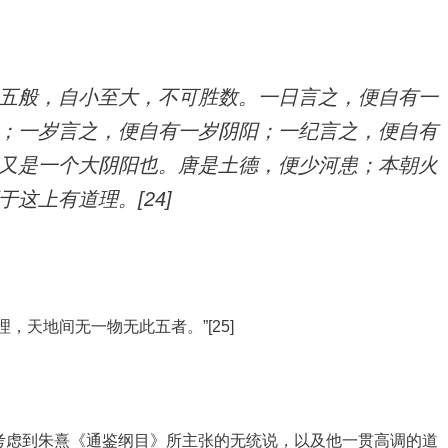
五般，自小至大，不可胜数。一日言之，便自有一
；一岁言之，便自有一岁阴阳；一纪言之，便自有
又是一个大阴阳也。唐是土德，便少河患；本朝火
这上有道理。[24]
，天地间无一物无此五者。”[25]
考虑到朱熹《通鉴纲目》所主张的无统说，以及他一贯高调的道