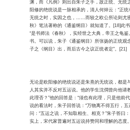
渊，而《凡例》则出自朱子之手，故正统、无统
阳修的绝统说是一脉相承的，清人何焯云：“正
无统之时，实因之也，……而较之欧公所论则尤密
秋》笔法著称的《通鉴纲目》就知道了。[18]此
“是书师法《春秋》，实经世之大典，帝王之龟鉴。
书。可以说，朱子《通鉴纲目》所张扬的正统观念
子之《纲目》出，而后古今之议正统者定”。[21]
无论是欧阳修的绝统说还是朱熹的无统说，都是
人其实并不反对五运说。他的学生沈僴曾向他请
此理否？”他的回答是：“须也有此理，只是他前代
说的看法时，朱子回答说：“万物离不得五行，五
问：“五运之说，不知取相生、相克？”朱子答曰：
实上，宋代家普遍对五运说持赞同和理解的态度