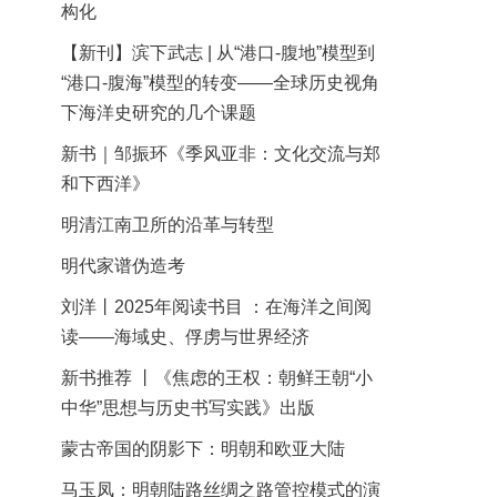
构化
【新刊】滨下武志 | 从“港口-腹地”模型到
“港口-腹海”模型的转变——全球历史视角
下海洋史研究的几个课题
新书｜邹振环《季风亚非：文化交流与郑
和下西洋》
明清江南卫所的沿革与转型
明代家谱伪造考
刘洋丨2025年阅读书目 ：在海洋之间阅
读——海域史、俘虏与世界经济
新书推荐 丨《焦虑的王权：朝鲜王朝“小
中华”思想与历史书写实践》出版
蒙古帝国的阴影下：明朝和欧亚大陆
马玉凤：明朝陆路丝绸之路管控模式的演