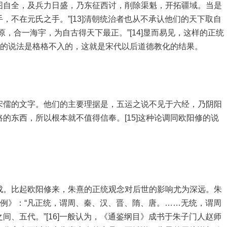
图自全，及兵力日盛，乃东征西讨，削除渠魁，开拓疆域。当是
，不在元氏之手。”[13]清朝统治者也从不承认他们的天下取自
，合一海宇，为自古得天下最正。”[14]显而易见，这样的正统
”的说法是格格不入的，这就是宋代以后道德教化的结果。
宋儒的文字。他们的主要理据是，五运之说不见于六经，乃阴阳
的东西，所以根本就不值得信奉。[15]这种论调同欧阳修的说
成。比起欧阳修来，朱熹的正统观念对后世的影响尤为深远。朱
凡例》：“凡正统，谓周、秦、汉、晋、隋、唐。……无统，谓周
间、五代。”[16]一般认为，《通鉴纲目》成书于朱子门人赵师