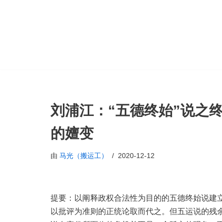
跳
至
正
文
刘浦江：“五德终始”说之
的嬗变
由
马光（搬运工）
2020-12-12
提要：以阐释政权合法性为目的的五德终始说建
以批评为准则的正统论取而代之。但五运说的残