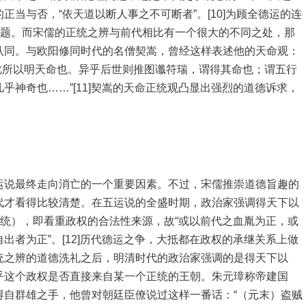
当与否，“依天道以断人事之不可断者”。[10]为顾全德运的连
问题。而宋儒的正统之辨与前代相比有一个很大的不同之处，那
认同。与欧阳修同时代的名僧契嵩，曾经这样表述他的天命观：
’此所以明天命也。异乎后世则推图谶符瑞，谓得其命也；谓五行
乎神奇也……”[11]契嵩的天命正统观凸显出强烈的道德诉求，
运说最终走向消亡的一个重要因素。不过，宋儒推崇道德旨趣的
代才看得比较清楚。在五运说的全盛时期，政治家强调得天下以
正统），即看重政权的合法性来源，故“或以前代之血胤为正，或
出者为正”。[12]历代德运之争，大抵都在政权的承继关系上做
统之辨的道德洗礼之后，明清时代的政治家强调的是得天下以
乎这个政权是否直接来自某一个正统的王朝。朱元璋称帝建国
得自群雄之手，他曾对朝廷臣僚说过这样一番话：“（元末）盗贼