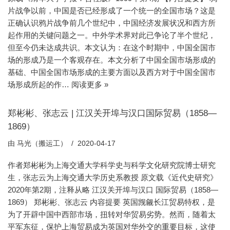
片战争以前，中国是否已经形成了一个统一的全国市场？这是
正确认识鸦片战争前几个世纪中，中国经济发展状况和西方所
起作用的关键问题之一。中外学术界对此已争论了半个世纪，
但至今仍未达成共识。本文认为：在这个时期中，中国全国市
场的形成乃是一个客观存在。本文分析了中国全国市场形成的
基础、中国全国市场形成的主要方面以及西方对于中国全国市
场形成所起的作…
阅读更多 »
郑彬彬、张志云 | 江汉关开埠与汉口国际贸易（1858—
1869）
由
马光（搬运工）
2020-04-17
作者郑彬彬为上海交通大学科学史与科学文化研究院博士研究
生，张志云为上海交通大学历史系教授 原文载《近代史研究》
2020年第2期，注释从略 江汉关开埠与汉口 国际贸易（1858—
1869） 郑彬彬、张志云 内容提要 英国觊觎长江贸易特权，是
为了开辟中国中西部市场，扭转对华贸易劣势。然而，随着太
平军东征，保护上海贸易成为英国对华外交的重要目标，这使