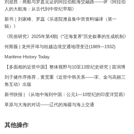
刘迎胜：商船与罗盘见证的阿拉伯航海交融路——评《阿拉伯
人的大航海：从古代到中世纪早期》
新书｜刘家峰、罗蕊《乐道院潍县集中营资料编译（第一
辑）》
《民俗研究》2025年第4期|《“迁海复界”历史叙事的生成机制》
何斯薇 | 龙州开埠与桂越边境交通地理变迁(1889—1932)
Maritime History Today
【多面相的近世中国】整体视野与10至13世纪史研究 | 苗润博
刘子健作序推荐，黄宽重《近世中韩关系——宋、金与高丽三
角互动》出版
新书快报 | 《从地中海到中国：公元1—10世纪的印度洋贸易》
草原与大海的对话——辽代的海疆与海上交通
其他操作