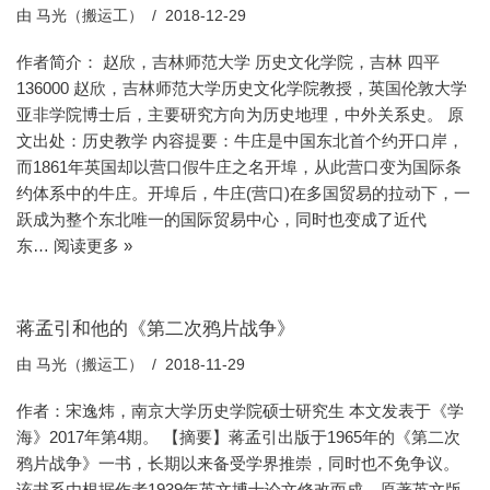
由
马光（搬运工）
2018-12-29
作者简介： 赵欣，吉林师范大学 历史文化学院，吉林 四平
136000 赵欣，吉林师范大学历史文化学院教授，英国伦敦大学
亚非学院博士后，主要研究方向为历史地理，中外关系史。 原
文出处：历史教学 内容提要：牛庄是中国东北首个约开口岸，
而1861年英国却以营口假牛庄之名开埠，从此营口变为国际条
约体系中的牛庄。开埠后，牛庄(营口)在多国贸易的拉动下，一
跃成为整个东北唯一的国际贸易中心，同时也变成了近代
东…
阅读更多 »
蒋孟引和他的《第二次鸦片战争》
由
马光（搬运工）
2018-11-29
作者：宋逸炜，南京大学历史学院硕士研究生 本文发表于《学
海》2017年第4期。 【摘要】蒋孟引出版于1965年的《第二次
鸦片战争》一书，长期以来备受学界推崇，同时也不免争议。
该书系由根据作者1939年英文博士论文修改而成，原著英文版