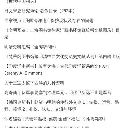
（近代中国相关）
日文宋史研究博论·著作目录（292本）
专家视点 | 我国海洋遗产保护现状及存在的问题
《文明互鉴：上海图书馆徐家汇藏书楼馆藏珍稀文献图录》目
录
明清史料汇编（全9集93册）
《梵蒂冈图书馆藏明清中西文化交流史文献丛刊》第四辑出版
【印度洋史新书】珍宝之海：古代印度洋贸易的文化史 |
Jeremy A. Simmons
关于三宝太监下西洋的几种资料
高寿仙｜从军事要塞到治理单元：明代卫所远不止是军营
【韩国史新书】朝鲜与明朝的使行外交史 1：转换、运营、路
程、接境 2：礼仪、认知、交流与环境
佚名編著 ; 黃善萍點校 ;葉農 金國平校注 《 兩粵雜存》