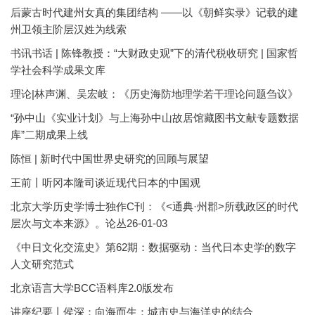
后蒙古时代建州女真的集团结构 ——以《朝鲜实录》记载的建
州卫领主阶层汉姓为线索
书讯书话 | 陈锋教授：“大财政史观”下的清代税收研究 | 国家哲
学社会科学成果文库
理论|林声渊、吴宏岐：《历史海防地理学若干理论问题刍议》
“孙中山《实业计划》与上海孙中山故居馆藏图书文献专题数据
库”二期成果上线
陈恒 | 新时代中国世界史研究的回顾与展望
王前丨听冈本隆司谈近现代日本的中国观
北京大学历史学博士独作C刊：《<通典·州郡>所载政区的时代
层次与文本来源》。论丛26-01-03
《中日文化交流史》第62期：数据驱动：当代日本史学的数字
人文研究范式
北京语言大学BCC语料库2.0版发布
讲座纪要丨侯深：向海而生：城市史与海洋史的结合