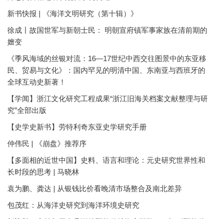
新书快报 | 《海洋文明研究（第十辑）》
徐成丨故国世军与新朝士民： 明朝宣府镇军事家族在清前期的
嬗变
《季风海域的丝银对流：16—17世纪中西交往图景中的东亚移
民、贸易与文化》：国内罕见的明清中国、东南亚与西班牙的
全球互动史新著！
【学闻】浙江文化研究工程成果“浙江旧海关档案文献整理与研
究”全部出版
【史学史新书】劳特利奇东亚史学研究手册
仲伟民 | 《崩盘》推荐序
【多面相的近世中国】史料、语言和理论：元史研究世界性和
长时段的思考 | 马晓林
袁为鹏、龚达 | 从银钱比价看晚清市场整合及南北差异
包茂红：从海洋史研究到海洋环境史研究