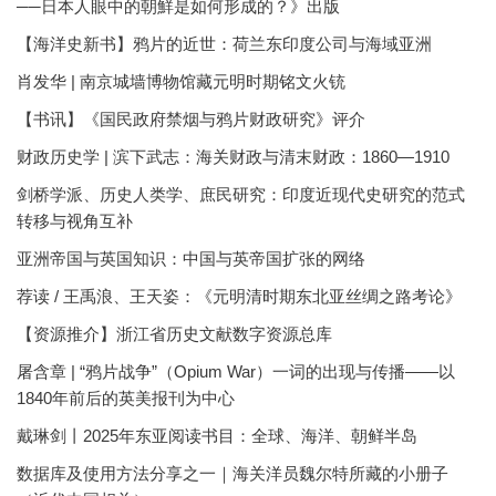
──日本人眼中的朝鮮是如何形成的？》出版
【海洋史新书】鸦片的近世：荷兰东印度公司与海域亚洲
肖发华 | 南京城墙博物馆藏元明时期铭文火铳
【书讯】《国民政府禁烟与鸦片财政研究》评介
财政历史学 | 滨下武志：海关财政与清末财政：1860—1910
剑桥学派、历史人类学、庶民研究：印度近现代史研究的范式
转移与视角互补
亚洲帝国与英国知识：中国与英帝国扩张的网络
荐读 / 王禹浪、王天姿：《元明清时期东北亚丝绸之路考论》
【资源推介】浙江省历史文献数字资源总库
屠含章 | “鸦片战争”（Opium War）一词的出现与传播——以
1840年前后的英美报刊为中心
戴琳剑丨2025年东亚阅读书目：全球、海洋、朝鲜半岛
数据库及使用方法分享之一｜海关洋员魏尔特所藏的小册子