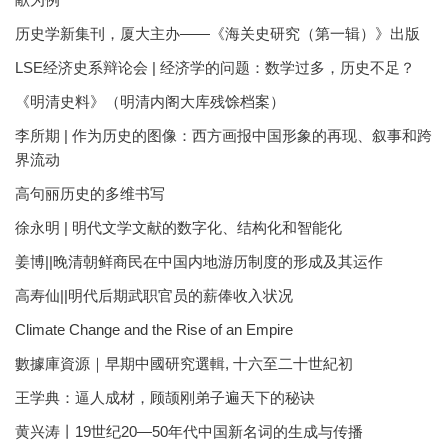
历史学新集刊，厦大主办——《海关史研究（第一辑）》出版
LSE经济史系辩论会 | 经济学的问题：数学过多，历史不足？
《明清史料》（明清内阁大库残馀档案）
李所期 | 作为历史的图像：西方画报中国形象的再现、叙事和跨
界流动
高句丽历史的多维书写
徐永明 | 明代文学文献的数字化、结构化和智能化
姜博||晚清朝鲜商民在中国内地游历制度的形成及其运作
高寿仙||明代后期武职官员的薪俸收入状况
Climate Change and the Rise of an Empire
數據庫資源｜早期中國研究選輯, 十六至二十世紀初
王学典：逼人成材，顾颉刚弟子遍天下的秘诀
黄兴涛丨19世纪20—50年代中国新名词的生成与传播