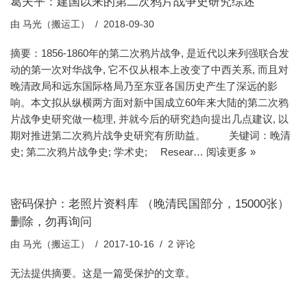
葛夫平：建国以来的第二次鸦片战争史研究综述
由
马光（搬运工）
2018-09-30
摘要：1856-1860年的第二次鸦片战争, 是近代以来列强联合发
动的第一次对华战争, 它不仅从根本上改变了中西关系, 而且对
晚清政局和远东国际格局乃至东亚各国历史产生了深远的影
响。本文拟从纵横两方面对新中国成立60年来大陆的第二次鸦
片战争史研究做一梳理, 并就今后的研究趋向提出几点建议, 以
期对推进第二次鸦片战争史研究有所助益。 关键词：晚清
史; 第二次鸦片战争史; 学术史; Resear…
阅读更多 »
密码保护：老照片资料库 （晚清民国部分，15000张）
删除，勿再询问
由
马光（搬运工）
2017-10-16
2 评论
无法提供摘要。这是一篇受保护的文章。