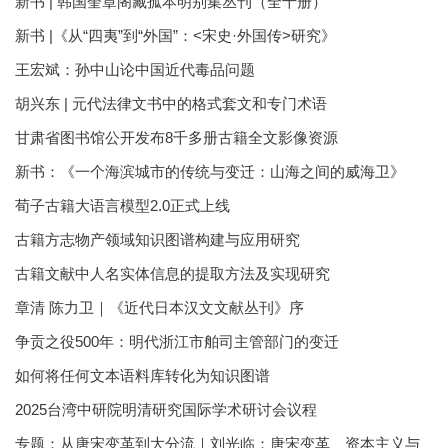
新书 | 韩国奎章阁藏孤本明别集丛刊（全十册）
新书 |《从“四夷”到“外国”：<宋史·外国传>研究》
王宏斌：孙中山论中国近代毒品问题
胡兴东 | 元代法律文书中的格式套文和专门术语
甘肃省图书馆公开发布8千多册古籍全文影像资源
新书：《一个海滨城市的传统与变迁：山海之间的威海卫》
荀子古籍大语言模型2.0正式上线
古籍方志物产领域知识图谱构建与应用研究
古籍文献中人名实体信息的提取方法及实现研究
章清 陈力卫｜《近代日本汉文文献丛刊》序
争贡之役500年：明代浙江市舶司主管部门的变迁
如何将任何文本语料库转化为知识图谱
2025台湾中研院明清研究国际学术研讨会议程
专题：从唐宋变革到大分流｜刘光临：唐宋变革、资本主义与