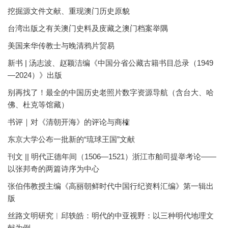
挖掘源文件文献、重现澳门历史原貌
台湾出版之有关澳门史料及庋藏之澳门档案举隅
美国来华传教士与晚清鸦片贸易
新书 | 汤志波、赵颖洁编《中国分省公藏古籍书目总录（1949
—2024）》出版
别再找了！最全的中国历史老照片数字资源导航（含台大、哈
佛、杜克等馆藏）
书评｜对《清朝开海》的评论与商榷
东京大学公布一批新的“琉球王国”文献
刊文 || 明代正德年间（1506—1521）浙江市舶司提举考论——
以张邦奇的两篇诗序为中心
张伯伟教授主编《高丽朝鲜时代中国行纪资料汇编》第一辑出
版
丝路文明研究︱邱轶皓：明代的中亚视野：以三种明代地理文
献为例