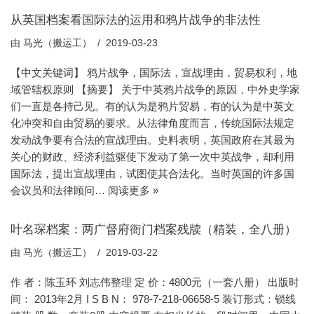
从英国档案看国际法的运用和鸦片战争的非法性
由
马光（搬运工）
2019-03-23
【中文关键词】 鸦片战争，国际法，宣战理由，贸易权利，地
域管辖权原则 【摘要】 关于中英鸦片战争的原因，中外史学家
们一直是各持己见。有的认为是鸦片贸易，有的认为是中英文
化冲突和自由贸易的要求。从法律角度而言，传统国际法规定
发动战争要有合法的宣战理由。史料表明，英国政府在其最为
关心的财政、经济利益驱使下发动了第一次中英战争，却利用
国际法，提出宣战理由，试图使其合法化。当时英国的许多国
会议员和法律顾问…
阅读更多 »
叶名琛档案：两广督府衙门档案残牍（精装，全八册）
由
马光（搬运工）
2019-03-22
作 者：陈玉环 刘志伟整理 定 价：4800元（一套八册） 出版时
间： 2013年2月 I S B N： 978-7-218-06658-5 装订形式：锁线