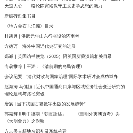
天道人心——略论陈寅恪保守主义史学思想的魅力
新编碑刻集书目
《地方金石志汇编》目录
杜凯月 | 洪武元年山东行省设治济南考
方徳万｜海外中国近代史研究的进展
郑诚｜英国访书便览（2025）附英国所藏汉籍相关目录
专著推荐丨王潞：《清前期的岛民管理》
会议纪要 | “清代财政与国家治理”国际学术研讨会成功举办
赵海涛 马健恒 | 近代中国通商口岸与区域经济社会变迁研究的
理论建构与路径突破
唐宸 | 当下我国古籍数字出版的发展趋势*
郭嘉輝 ‖ 明中後期「朝貢論述」——《皇明外夷朝貢考》與
《大明會典》之對照
方志类古籍地名识别及系统构建