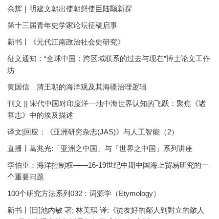
余辉｜明建文朝出使朝鲜使臣陆颙新探
第十三届青年史学家论坛征稿启事
新书丨《元代江南政治社会史研究》
征文通知：“全球中国：跨区域联系的过去与现在”博士论文工作
坊
黄国信｜清王朝的海洋观及其海疆治理逻辑
刊文 || 宋代中国对印度洋—地中海世界认知的飞跃：聚焦《诸
蕃志》中的埃及描述
译文|回应：《亚洲研究杂志(JAS)》与人工智能（2）
直播丨葛兆光:「亚洲之中国」与「世界之中国」系列讲座
李伯重：海洋控制权——16-19世纪中期中国海上贸易研究的一
个重要问题
100个研究方法系列032：词源学（Etymology）
新书丨[日]池內敏 著; 林美琪 译:《從友好的鄰人到對立的敵人