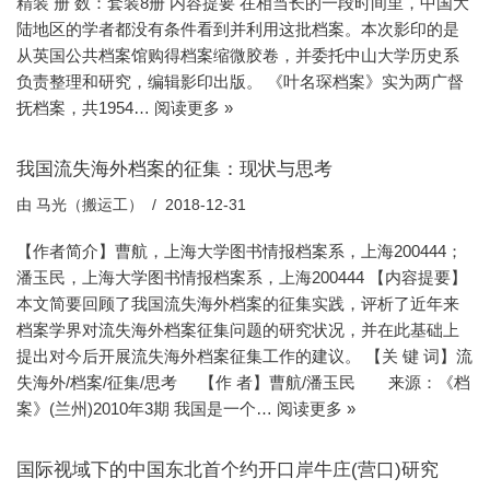
精装 册 数：套装8册 内容提要 在相当长的一段时间里，中国大
陆地区的学者都没有条件看到并利用这批档案。本次影印的是
从英国公共档案馆购得档案缩微胶卷，并委托中山大学历史系
负责整理和研究，编辑影印出版。 《叶名琛档案》实为两广督
抚档案，共1954…
阅读更多 »
我国流失海外档案的征集：现状与思考
由
马光（搬运工）
2018-12-31
【作者简介】曹航，上海大学图书情报档案系，上海200444；
潘玉民，上海大学图书情报档案系，上海200444 【内容提要】
本文简要回顾了我国流失海外档案的征集实践，评析了近年来
档案学界对流失海外档案征集问题的研究状况，并在此基础上
提出对今后开展流失海外档案征集工作的建议。 【关 键 词】流
失海外/档案/征集/思考 【作 者】曹航/潘玉民 来源：《档
案》(兰州)2010年3期 我国是一个…
阅读更多 »
国际视域下的中国东北首个约开口岸牛庄(营口)研究