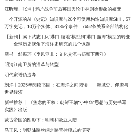
江昕瑾、张坤 | 鸦片战争前后英国舆论中林则徐形象的嬗变
一个开源的AI《史记》知识库与26个可复用构造知识库Skill，57
万字史记，10万个实体、3185个事件、7652条关系全部结构化
【新刊】滨下武志 | 从“港口-腹地”模型到“港口-腹海”模型的转变
——全球历史视角下海洋史研究的几个课题
新书｜邹振环《季风亚非：文化交流与郑和下西洋》
明清江南卫所的沿革与转型
明代家谱伪造考
刘洋丨2025年阅读书目 ：在海洋之间阅读——海域史、俘虏与
世界经济
新书推荐 丨《焦虑的王权：朝鲜王朝“小中华”思想与历史书写
实践》出版
蒙古帝国的阴影下：明朝和欧亚大陆
马玉凤：明朝陆路丝绸之路管控模式的演变