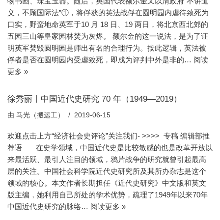
物书画、珠宝玉器。随后，英国代表额尔金又以清政府“不讲道
义，不顾国际法”①，将俘获的英法战俘在圆明园内虐待致死为
口实，野蛮地命英军于10 月 18 日、19 两日，将北京西北郊的
五园三山等皇家园林焚为灰烬。 额尔金的这一说法，是为了证
明英军焚毁圆明园是师出有名的合理行为。按此逻辑，英法被
俘者是否在圆明园内受虐致死，即成为评判中外是非的…
阅读
更多 »
徐秀丽丨中国近代史研究 70 年（1949—2019）
由
马光（搬运工）
2019-06-15
欢迎点击上方“经济社会史评论”关注我们- >>>> 专稿 编辑部推
荐语 在史学领域，中国近代史是比较敏感的也是改革开放以
来最活跃、最引人注目的领域，鸦片战争的研究就曾引起最高
层的关注。中国社会科学院近代史研究所及其所办杂志是这个
领域的核心。本文作者长期担任《近代史研究》中文版和英文
版主编，她利用自己所处的学术优势，疏理了1949年以来70年
中国近代史研究的脉络…
阅读更多 »