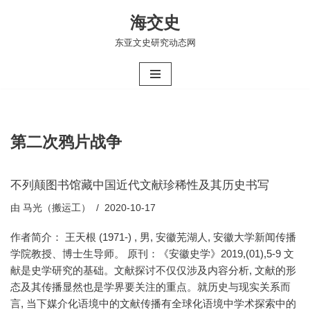
海交史
跳
东亚文史研究动态网
至
正
文
第二次鸦片战争
不列颠图书馆藏中国近代文献珍稀性及其历史书写
由
马光（搬运工）
2020-10-17
作者简介： 王天根 (1971-) , 男, 安徽芜湖人, 安徽大学新闻传播
学院教授、博士生导师。 原刊：《安徽史学》2019,(01),5-9 文
献是史学研究的基础。文献探讨不仅仅涉及内容分析, 文献的形
态及其传播显然也是学界要关注的重点。就历史与现实关系而
言, 当下媒介化语境中的文献传播有全球化语境中学术探索中的