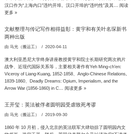
汉口作为“上海内口”违约开埠。汉口开埠的“违约性”及其…
阅读
更多 »
文献整理与传记写作相得益彰：黄宇和有关叶名琛新书
两种出版
由
马光（搬运工）
2020-04-11
澳大利亚悉尼大学终身讲座教授黄宇和院士长期研究两次鸦片
战争、近现代国际关系等，主要相关著作有Yeh Ming-ch’en:
Viceroy of Liang-Kuang, 1852-1858、Anglo-Chinese Relations,
1839-1860、Deadly Dreams: Opium, Imperialism, and the
Arrow War (1856-1860) in C…
阅读更多 »
王开玺：英法被俘者圆明园受虐致死考谬
由
马光（搬运工）
2019-09-30
1860 年 10 月初，侵入北京的英法联军大肆劫掠了圆明园内文