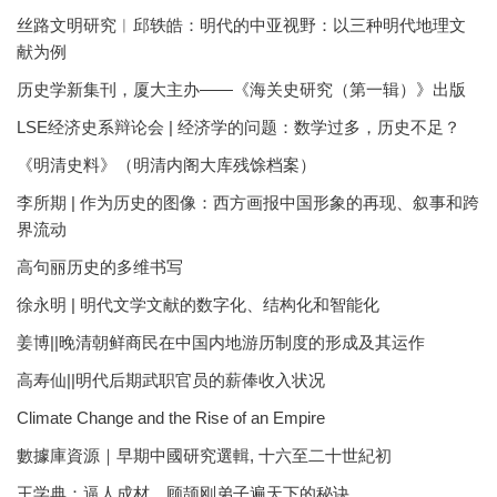
丝路文明研究︱邱轶皓：明代的中亚视野：以三种明代地理文
献为例
历史学新集刊，厦大主办——《海关史研究（第一辑）》出版
LSE经济史系辩论会 | 经济学的问题：数学过多，历史不足？
《明清史料》（明清内阁大库残馀档案）
李所期 | 作为历史的图像：西方画报中国形象的再现、叙事和跨
界流动
高句丽历史的多维书写
徐永明 | 明代文学文献的数字化、结构化和智能化
姜博||晚清朝鲜商民在中国内地游历制度的形成及其运作
高寿仙||明代后期武职官员的薪俸收入状况
Climate Change and the Rise of an Empire
數據庫資源｜早期中國研究選輯, 十六至二十世紀初
王学典：逼人成材，顾颉刚弟子遍天下的秘诀