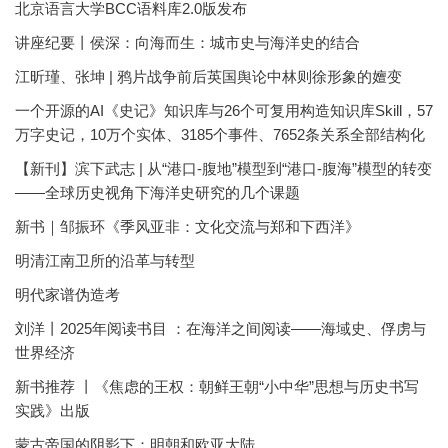
北京语言大学BCC语料库2.0版发布
讲座纪要丨侯深：向海而生：城市史与海洋史的结合
江昕瑾、张坤 | 鸦片战争前后英国舆论中林则徐形象的嬗变
一个开源的AI《史记》知识库与26个可复用构造知识库Skill，57
万字史记，10万个实体、3185个事件、7652条关系全部结构化
【新刊】滨下武志 | 从“港口-腹地”模型到“港口-腹海”模型的转变
——全球历史视角下海洋史研究的几个课题
新书｜邹振环《季风亚非：文化交流与郑和下西洋》
明清江南卫所的沿革与转型
明代家谱伪造考
刘洋丨2025年阅读书目 ：在海洋之间阅读——海域史、俘虏与
世界经济
新书推荐 丨《焦虑的王权：朝鲜王朝“小中华”思想与历史书写
实践》出版
蒙古帝国的阴影下：明朝和欧亚大陆