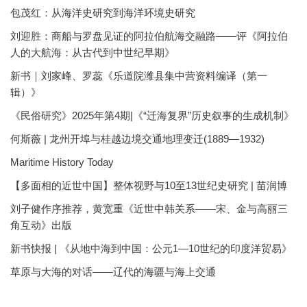
包茂红：从海洋史研究到海洋环境史研究
刘迎胜：商船与罗盘见证的阿拉伯航海交融路——评《阿拉伯
人的大航海：从古代到中世纪早期》
新书｜刘家峰、罗蕊《乐道院潍县集中营资料编译（第一
辑）》
《民俗研究》2025年第4期|《“迁海复界”历史叙事的生成机制》
何斯薇 | 龙州开埠与桂越边境交通地理变迁(1889—1932)
Maritime History Today
【多面相的近世中国】整体视野与10至13世纪史研究 | 苗润博
刘子健作序推荐，黄宽重《近世中韩关系——宋、金与高丽三
角互动》出版
新书快报 | 《从地中海到中国：公元1—10世纪的印度洋贸易》
草原与大海的对话——辽代的海疆与海上交通