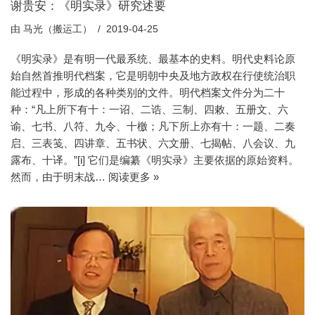
谢贵安：《明实录》研究述要
由
马光（搬运工）
2019-04-25
《明实录》是有明一代最系统、最基本的史料。明代史料论原
始自然首推明代档案，它是明朝中央及地方政权在行使统治职
能过程中，形成的各种类别的文件。明代档案文件分为二十
种：“凡上所下有十：一诏、二诰、三制、四敕、五册文、六
谕、七书、八符、九令、十檄；凡下所上亦有十：一题、二奏
启、三表笺、四讲章、五书状、六文册、七揭帖、八会议、九
露布、十译。”[i] 它们是编纂《明实录》主要依据的原始资料。
然而，由于明末战…
阅读更多 »