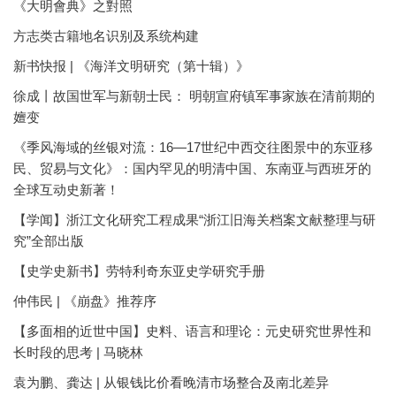
《大明會典》之對照
方志类古籍地名识别及系统构建
新书快报 | 《海洋文明研究（第十辑）》
徐成丨故国世军与新朝士民： 明朝宣府镇军事家族在清前期的
嬗变
《季风海域的丝银对流：16—17世纪中西交往图景中的东亚移
民、贸易与文化》：国内罕见的明清中国、东南亚与西班牙的
全球互动史新著！
【学闻】浙江文化研究工程成果“浙江旧海关档案文献整理与研
究”全部出版
【史学史新书】劳特利奇东亚史学研究手册
仲伟民 | 《崩盘》推荐序
【多面相的近世中国】史料、语言和理论：元史研究世界性和
长时段的思考 | 马晓林
袁为鹏、龚达 | 从银钱比价看晚清市场整合及南北差异