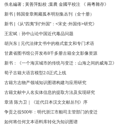
佚名編著 ; 黃善萍點校 ;葉農 金國平校注 《 兩粵雜存》
新书 | 韩国奎章阁藏孤本明别集丛刊（全十册）
新书 |《从“四夷”到“外国”：<宋史·外国传>研究》
王宏斌：孙中山论中国近代毒品问题
胡兴东 | 元代法律文书中的格式套文和专门术语
甘肃省图书馆公开发布8千多册古籍全文影像资源
新书：《一个海滨城市的传统与变迁：山海之间的威海卫》
荀子古籍大语言模型2.0正式上线
古籍方志物产领域知识图谱构建与应用研究
古籍文献中人名实体信息的提取方法及实现研究
章清 陈力卫｜《近代日本汉文文献丛刊》序
争贡之役500年：明代浙江市舶司主管部门的变迁
如何将任何文本语料库转化为知识图谱