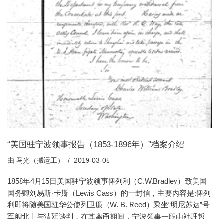
“美国驻宁波领事报告（1853-1896年）”档案介绍
由
马光（搬运工）
2019-03-05
1858年4月15日美国驻宁波领事俾列利（C.W.Bradley）致美国
国务卿刘易斯·卡斯（Lewis Cass）的一封信，主要内容是:俾列
利即将随美国驻华公使列卫廉（W. B. Reed）乘坐“明尼苏达”号
军舰北上与清廷谈判，在其离甬期间，宁波领事一职由袆理哲