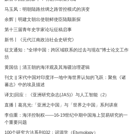
马玉凤：明朝陆路丝绸之路管控模式的演变
余辉｜明建文朝出使朝鲜使臣陆颙新探
第十三届青年史学家论坛征稿启事
新书丨《元代江南政治社会史研究》
征文通知：“全球中国：跨区域联系的过去与现在”博士论文工作
坊
黄国信｜清王朝的海洋观及其海疆治理逻辑
刊文 || 宋代中国对印度洋—地中海世界认知的飞跃：聚焦《诸
蕃志》中的埃及描述
译文|回应：《亚洲研究杂志(JAS)》与人工智能（2）
直播丨葛兆光:「亚洲之中国」与「世界之中国」系列讲座
李伯重：海洋控制权——16-19世纪中期中国海上贸易研究的一
个重要问题
100个研究方法系列032：词源学（Etymology）