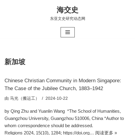
海交史
跳
东亚文史研究动态网
至
正
文
新加坡
Chinese Christian Community in Modern Singapore:
The Case of the Jubilee Church, 1883–1942
由
马光（搬运工）
2024-10-22
by Qing Zhu and Yuanlin Wang *The School of Humanities,
Guangzhou University, Guangzhou 510006, China *Author to
whom correspondence should be addressed.
Religions 2024, 15(10), 1284; https://doi.org…
阅读更多 »