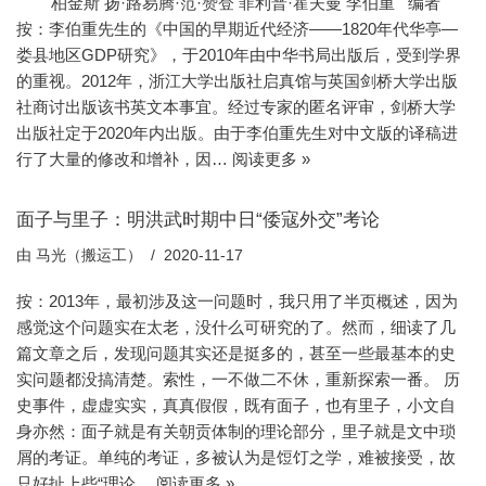
柏金斯 扬·路易腾·范·赞登 菲利普·霍夫曼 李伯重 编者
按：李伯重先生的《中国的早期近代经济——1820年代华亭—
娄县地区GDP研究》，于2010年由中华书局出版后，受到学界
的重视。2012年，浙江大学出版社启真馆与英国剑桥大学出版
社商讨出版该书英文本事宜。经过专家的匿名评审，剑桥大学
出版社定于2020年内出版。由于李伯重先生对中文版的译稿进
行了大量的修改和增补，因…
阅读更多 »
面子与里子：明洪武时期中日“倭寇外交”考论
由
马光（搬运工）
2020-11-17
按：2013年，最初涉及这一问题时，我只用了半页概述，因为
感觉这个问题实在太老，没什么可研究的了。然而，细读了几
篇文章之后，发现问题其实还是挺多的，甚至一些最基本的史
实问题都没搞清楚。索性，一不做二不休，重新探索一番。 历
史事件，虚虚实实，真真假假，既有面子，也有里子，小文自
身亦然：面子就是有关朝贡体制的理论部分，里子就是文中琐
屑的考证。单纯的考证，多被认为是饾饤之学，难被接受，故
只好扯上些“理论…
阅读更多 »