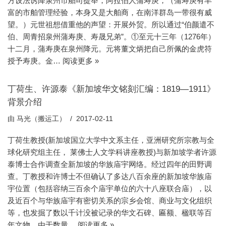
方设法诱降泉州市舶司提举，阿拉伯人蒲寿庚，（蒲寿庚有丰
富的市舶管理经验，本身又是大舶商，在南洋群岛一带很有威
望。）元世祖想借重他的声望：开展外贸。所以通过“伯颜遣不
伯、周青招泉州蒲寿庚、寿晟兄弟”。①至元十三年（1276年）
十二月，蒲寿庚在泉州降元。元将董文炳把自己所佩的金虎符
授予寿庚。金…
阅读更多 »
丁荷生、许源泰《新加坡华文铭刻汇编：1819—1911》
背景介绍
由
马光（搬运工）
2017-02-11
丁荷生教授(新加坡国立大学中文系主任，亚洲研究所宗教与全
球化研究组主任， 莱佛士人文学科讲座教授)与新加坡学者许源
泰博士合作调查全新加坡的华族庙宇网络。经过四年的田野调
查。丁教授和许博士不但确认了多达八百余座的新加坡华族庙
宇位置（包括容纳三百余个庙宇单位的六十八座联合庙），以
及近百个与华族庙宇有密切关系的宗乡会馆、商业与文化组织
等，也发掘了数以千计没被记录的华文石碑、匾额、楹联等百
年文物。由于数量…
阅读更多 »