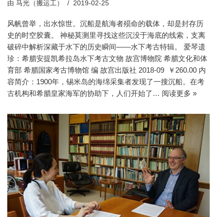
由
马光（搬运工）
2019-02-25
风帆曾举，出水惊世。沉船是航海者殒命的载体，却是封存历
史的时空胶囊。 神秘莫测里寻找这些沉没于海底的线索，支离
破碎中解析深藏于水下的历史瞬间——水下考古特辑。 爱琴遗
珍：希腊安提凯希拉岛水下考古文物 故宫博物院 希腊文化和体
育部 希腊国家考古博物馆 编 故宫出版社 2018-09 ￥260.00 内
容简介：1900年，锡米岛的海绵采集者发现了一搜沉船。在考
古机构和希腊皇家海军的协助下，人们开始了…
阅读更多 »