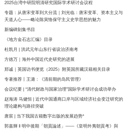
2025台湾中研院明清研究国际学术研讨会议程
专题：从唐宋变革到大分流｜刘光临：唐宋变革、资本主义与
天道人心——略论陈寅恪保守主义史学思想的魅力
新编碑刻集书目
《地方金石志汇编》目录
杜凯月 | 洪武元年山东行省设治济南考
方徳万｜海外中国近代史研究的进展
郑诚｜英国访书便览（2025）附英国所藏汉籍相关目录
专著推荐丨王潞：《清前期的岛民管理》
会议纪要 | “清代财政与国家治理”国际学术研讨会成功举办
赵海涛 马健恒 | 近代中国通商口岸与区域经济社会变迁研究的
理论建构与路径突破
唐宸 | 当下我国古籍数字出版的发展趋势*
郭嘉輝 ‖ 明中後期「朝貢論述」——《皇明外夷朝貢考》與