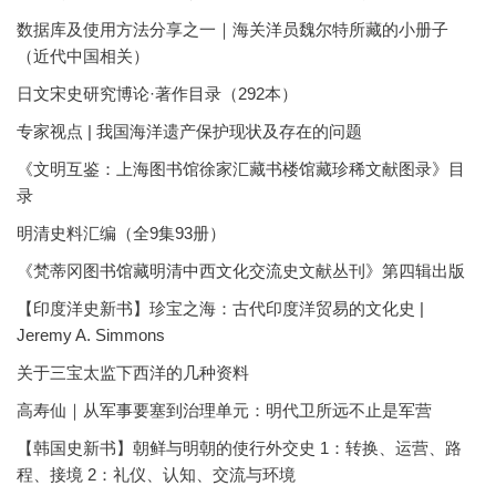
数据库及使用方法分享之一｜海关洋员魏尔特所藏的小册子
（近代中国相关）
日文宋史研究博论·著作目录（292本）
专家视点 | 我国海洋遗产保护现状及存在的问题
《文明互鉴：上海图书馆徐家汇藏书楼馆藏珍稀文献图录》目
录
明清史料汇编（全9集93册）
《梵蒂冈图书馆藏明清中西文化交流史文献丛刊》第四辑出版
【印度洋史新书】珍宝之海：古代印度洋贸易的文化史 |
Jeremy A. Simmons
关于三宝太监下西洋的几种资料
高寿仙｜从军事要塞到治理单元：明代卫所远不止是军营
【韩国史新书】朝鲜与明朝的使行外交史 1：转换、运营、路
程、接境 2：礼仪、认知、交流与环境