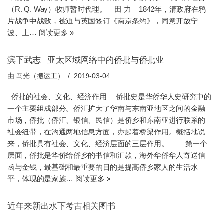
（R. Q. Way）牧师暂时代理。 田 力 1842年，清政府在鸦
片战争中战败，被迫与英国签订《南京条约》，同意开放宁
波、上…
阅读更多 »
滨下武志 | 亚太区域网络中的侨批与侨批业
由
马光（搬运工）
2019-03-04
侨批的社会、文化、经济作用 侨批史是华侨华人史研究中的
一个主要组成部分。侨汇扩大了华南与东南亚地区之间的金融
市场，侨批（侨汇、银信、民信）是侨乡和东南亚进行联系的
社会纽带，在沟通两地信息方面，亦起着桥梁作用。概括地说
来，侨批具有社会、文化、经济层面的三层作用。 第一个
层面，侨批是华侨给侨乡的书信和汇款，海外华侨华人寄送信
函与金钱，最基础和最重要的目的是提高侨乡家人的生活水
平，体现的是家族…
阅读更多 »
近年来新出水下考古相关图书