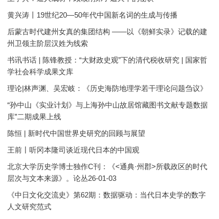
黄兴涛丨19世纪20—50年代中国新名词的生成与传播
后蒙古时代建州女真的集团结构 ——以《朝鲜实录》记载的建
州卫领主阶层汉姓为线索
书讯书话 | 陈锋教授：“大财政史观”下的清代税收研究 | 国家哲
学社会科学成果文库
理论|林声渊、吴宏岐：《历史海防地理学若干理论问题刍议》
“孙中山《实业计划》与上海孙中山故居馆藏图书文献专题数据
库”二期成果上线
陈恒 | 新时代中国世界史研究的回顾与展望
王前丨听冈本隆司谈近现代日本的中国观
北京大学历史学博士独作C刊：《<通典·州郡>所载政区的时代
层次与文本来源》。论丛26-01-03
《中日文化交流史》第62期：数据驱动：当代日本史学的数字
人文研究范式