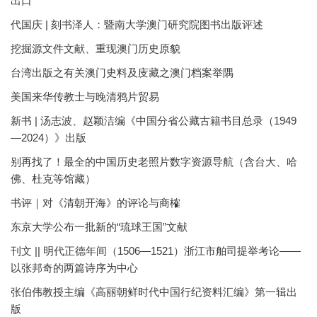
出口
代国庆 | 刻书泽人：暨南大学澳门研究院图书出版评述
挖掘源文件文献、重现澳门历史原貌
台湾出版之有关澳门史料及庋藏之澳门档案举隅
美国来华传教士与晚清鸦片贸易
新书 | 汤志波、赵颖洁编《中国分省公藏古籍书目总录（1949
—2024）》出版
别再找了！最全的中国历史老照片数字资源导航（含台大、哈
佛、杜克等馆藏）
书评｜对《清朝开海》的评论与商榷
东京大学公布一批新的“琉球王国”文献
刊文 || 明代正德年间（1506—1521）浙江市舶司提举考论——
以张邦奇的两篇诗序为中心
张伯伟教授主编《高丽朝鲜时代中国行纪资料汇编》第一辑出
版