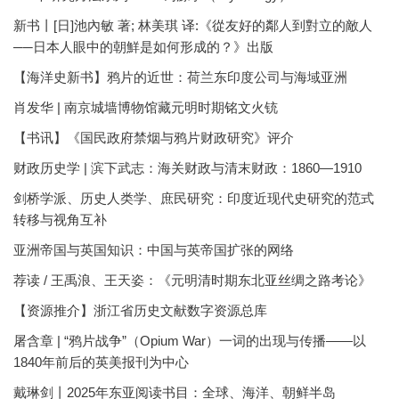
新书丨[日]池內敏 著; 林美琪 译:《從友好的鄰人到對立的敵人
──日本人眼中的朝鮮是如何形成的？》出版
【海洋史新书】鸦片的近世：荷兰东印度公司与海域亚洲
肖发华 | 南京城墙博物馆藏元明时期铭文火铳
【书讯】《国民政府禁烟与鸦片财政研究》评介
财政历史学 | 滨下武志：海关财政与清末财政：1860—1910
剑桥学派、历史人类学、庶民研究：印度近现代史研究的范式
转移与视角互补
亚洲帝国与英国知识：中国与英帝国扩张的网络
荐读 / 王禹浪、王天姿：《元明清时期东北亚丝绸之路考论》
【资源推介】浙江省历史文献数字资源总库
屠含章 | “鸦片战争”（Opium War）一词的出现与传播——以
1840年前后的英美报刊为中心
戴琳剑丨2025年东亚阅读书目：全球、海洋、朝鲜半岛