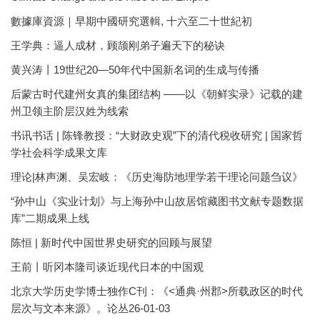
數據庫資源｜早期中國研究選輯, 十六至二十世紀初
王学典：逼人成材，顾颉刚弟子遍天下的秘诀
黄兴涛丨19世纪20—50年代中国新名词的生成与传播
后蒙古时代建州女真的集团结构 ——以《朝鲜实录》记载的建
州卫领主阶层汉姓为线索
书讯书话 | 陈锋教授：“大财政史观”下的清代税收研究 | 国家哲
学社会科学成果文库
理论|林声渊、吴宏岐：《历史海防地理学若干理论问题刍议》
“孙中山《实业计划》与上海孙中山故居馆藏图书文献专题数据
库”二期成果上线
陈恒 | 新时代中国世界史研究的回顾与展望
王前丨听冈本隆司谈近现代日本的中国观
北京大学历史学博士独作C刊：《<通典·州郡>所载政区的时代
层次与文本来源》。论丛26-01-03