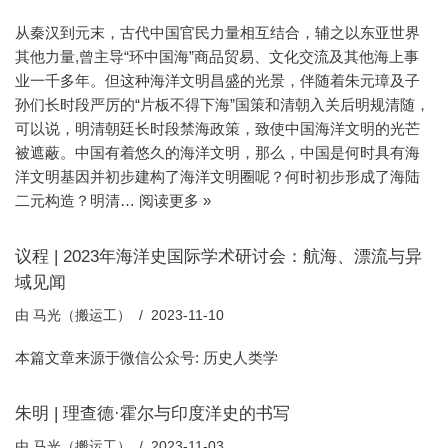
从秦汉到元末，古代中国官民力量相互结合，辅之以东亚世界
其他力量,曾主导“环中国海”商品贸易、文化交流及其他海上事
业一千多年。但这种海洋文明昌盛的光景，伴随着朱元璋及子
孙们长时段严厉的“片板不得下海”国策和清朝入关后明规清随，
可以说，明清朝廷长时段禁海政策，致使中国海洋文明的光芒
被遮蔽。中国有着悠久的海洋文明，那么，中国是何时具有海
洋文明基因并初步建构了海洋文明圈呢？何时初步形成了海陆
二元构造？明清…
阅读更多 »
议程 | 2023年海洋史国际学术研讨会：航海、漂流与异
域见闻
由
马光（搬运工）
2023-11-10
本篇文章来源于微信公众号: 历史人类学
朱明 | 理查德·霍尔与印度洋史的书写
由
马光（搬运工）
2023-11-03