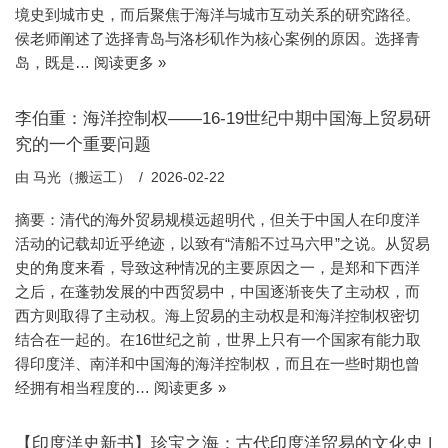
境史到城市史，而后聚焦于海洋与城市互动关系的研究路径。
侯老师阐述了选择青岛与洛杉矶作为核心案例的原因。选择青
岛，既是…
阅读更多 »
李伯重：海洋控制权——16-19世纪中期中国海上贸易研
究的一个重要问题
由
马光（搬运工）
2026-02-22
摘要：清代的海外贸易规模远超明代，但关于中国人在印度洋
活动的记载却近乎绝迹，以致有“清船不过马六甲”之说。从贸易
史的角度来看，导致这种情况的主要原因之一，是郑和下西洋
之后，在蓬勃发展的中西贸易中，中国逐渐丧失了主动权，而
西方则取得了主动权。海上贸易的主动权是和海洋控制权密切
结合在一起的。在16世纪之前，世界上只有一个国家有能力取
得印度洋、南洋和中国海的海洋控制权，而且在一些时期也曾
经拥有相当程度的…
阅读更多 »
【印度洋史新书】珍宝之海：古代印度洋贸易的文化史 |