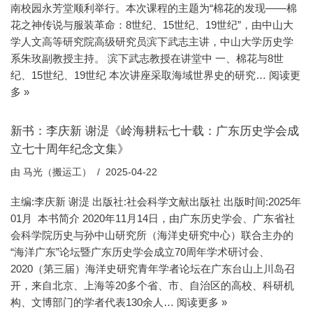
南校园永芳堂顺利举行。本次课程的主题为“棉花的发现——棉
花之神传说与服装革命：8世纪、15世纪、19世纪”，由中山大
学人文高等研究院高级研究员滨下武志主讲，中山大学历史学
系朱玫副教授主持。 滨下武志教授在讲堂中 一、棉花与8世
纪、15世纪、19世纪 本次讲座采取海域世界史的研究…
阅读更
多 »
新书：李庆新 谢湜《岭海耕耘七十载：广东历史学会成
立七十周年纪念文集》
由
马光（搬运工）
2025-04-22
主编:李庆新 谢湜 出版社:社会科学文献出版社 出版时间:2025年
01月 本书简介 2020年11月14日，由广东历史学会、广东省社
会科学院历史与孙中山研究所（海洋史研究中心）联合主办的
“海洋广东”论坛暨广东历史学会成立70周年学术研讨会、
2020（第三届）海洋史研究青年学者论坛在广东台山上川岛召
开，来自北京、上海等20多个省、市、自治区的高校、科研机
构、文博部门的学者代表130余人…
阅读更多 »