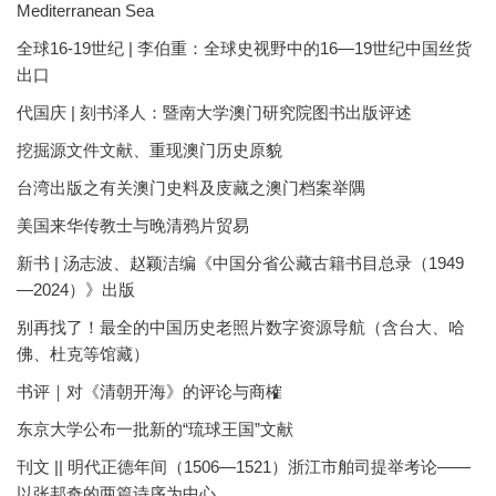
Mediterranean Sea
全球16-19世纪 | 李伯重：全球史视野中的16—19世纪中国丝货
出口
代国庆 | 刻书泽人：暨南大学澳门研究院图书出版评述
挖掘源文件文献、重现澳门历史原貌
台湾出版之有关澳门史料及庋藏之澳门档案举隅
美国来华传教士与晚清鸦片贸易
新书 | 汤志波、赵颖洁编《中国分省公藏古籍书目总录（1949
—2024）》出版
别再找了！最全的中国历史老照片数字资源导航（含台大、哈
佛、杜克等馆藏）
书评｜对《清朝开海》的评论与商榷
东京大学公布一批新的“琉球王国”文献
刊文 || 明代正德年间（1506—1521）浙江市舶司提举考论——
以张邦奇的两篇诗序为中心