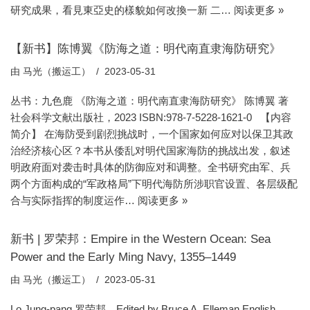
研究成果，看見東亞史的樣貌如何改換一新 二…
阅读更多 »
【新书】陈博翼《防海之道：明代南直隶海防研究》
由
马光（搬运工）
2023-05-31
丛书：九色鹿 《防海之道：明代南直隶海防研究》 陈博翼 著
社会科学文献出版社，2023 ISBN:978-7-5228-1621-0 【内容
简介】 在海防受到剧烈挑战时，一个国家如何应对以保卫其政
治经济核心区？本书从倭乱对明代国家海防的挑战出发，叙述
明政府面对袭击时具体的防御应对和调整。全书研究由军、兵
两个方面构成的“军政格局”下明代海防所涉职官设置、各层级配
合与实际指挥的制度运作…
阅读更多 »
新书 | 罗荣邦：Empire in the Western Ocean: Sea
Power and the Early Ming Navy, 1355–1449
由
马光（搬运工）
2023-05-31
Lo Jung-pang 罗荣邦．Edited by Bruce A. Elleman English ,