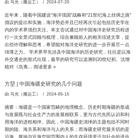
由
马光（搬运工）
2024-07-20
近年来，随着中国建设“海洋强国”战略和“21世纪海上丝绸之路”
倡议的提出和实施，海洋势必并且已经再次引起包括历史学在
内的学术界强烈关注。本文尝试通过对中国海洋史研究历程进
行一次全景式回顾与梳理，综合兼顾前人的相关综述文章，提
出些许理解和思考，希望能对海洋史研究的进一步开展尽一点
绵薄之力。 学术界早先涉及中国海洋的历史研究，往往是以海
外交通史的形式出现，最早的研究可以追溯到20世纪初。沈增
植对《岛夷…
阅读更多 »
方堃 | 中国海疆史研究的几个问题
由
马光（搬运工）
2024-05-15
摘要：海疆是一个国家范畴的地理概念。历史时期海疆的形成
与发展既与社会生产力的发展相联系，更与古代先民认识和利
用海洋的进程相伴。因此，中国海疆史演绎的主题包括不同时
期的陆、海关系和海洋与人的关系；而海疆史研究最关切的是
沿海、腹地与近海空间范围内人的生存环境变迁与社会的进步