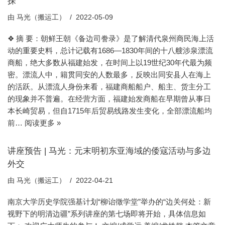
探
由
马光（搬运工）
2022-05-09
❖ 摘 要：朝鲜王朝《备边司誊录》是了解清代泉州商民海上活
动的重要史料，总计记载有1686—1830年间的十八艘涉泉漂流
商船，绝大多数从福建始发，在时间上以19世纪30年代最为频
密。漂流人中，籍贯同安的人数最多，反映出同安县人在海上
的活跃。从漂流人身份来看，福建商船船户、船主、货主分工
的现象并不普遍。在经营方面，福建始发商船在早期曾从事日
本长崎贸易，但自1715年后贸易线路发生变化，全部漂流船均
前…
阅读更多 »
讲座预告 | 马光：元末明初东亚海域的倭寇活动与多边
外交
由
马光（搬运工）
2022-04-21
南京大学历史学院强基计划“柳诒徵学堂”举办的“边关何处：新
视野下的明清边疆”系列讲座的第七场即将开始，具体信息如