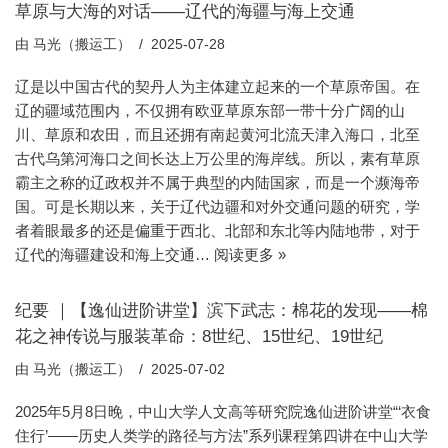
草原与大海的对话——辽代的海疆与海上交通
由
马光（搬运工）
2025-07-28
辽是以中国古代的契丹人为主体建立起来的一个草原帝国。在
辽的疆域范围内，不仅拥有欧亚草原东部一带十分广阔的山
川、草原和农田，而且还拥有南起黄河北流天津入海口，北至
古代乌第河海口之间长达上万公里的海岸线。所以，素有草原
霸主之称的辽政权并不属于典型的内陆国家，而是一个濒海帝
国。可是长期以来，关于辽代边疆和对外交通问题的研究，学
者着眼最多的还是偏重于西北、北部和东北等内陆地带，对于
辽代的海疆建设和海上交通…
阅读更多 »
纪要 ｜【逸仙进阶讲堂】滨下武志：棉花的发现——棉
花之神传说与服装革命：8世纪、15世纪、19世纪
由
马光（搬运工）
2025-07-02
2025年5月8日晚，中山大学人文高等研究院逸仙进阶讲堂“‘衣食
住行’——历史人类学的路径与方法”系列课程第四讲在中山大学