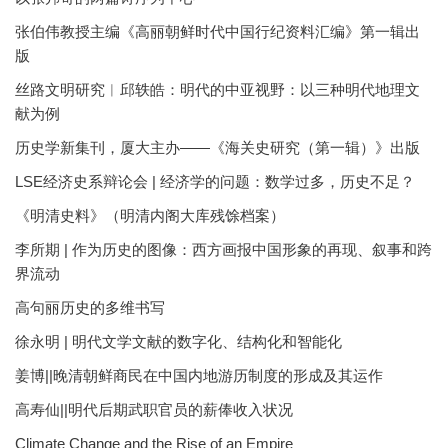
张伯伟教授主编《高丽朝鲜时代中国行纪资料汇编》第一辑出
版
丝路文明研究︱邱轶皓：明代的中亚视野：以三种明代地理文
献为例
历史学新集刊，厦大主办——《海关史研究（第一辑）》出版
LSE经济史系辩论会 | 经济学的问题：数学过多，历史不足？
《明清史料》（明清内阁大库残馀档案）
李所期 | 作为历史的图像：西方画报中国形象的再现、叙事和跨
界流动
高句丽历史的多维书写
徐永明 | 明代文学文献的数字化、结构化和智能化
姜博||晚清朝鲜商民在中国内地游历制度的形成及其运作
高寿仙||明代后期武职官员的薪俸收入状况
Climate Change and the Rise of an Empire