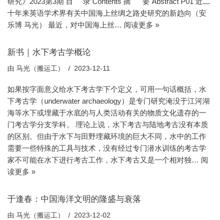
研究》2023第3期 目 录 Contents 摘 要 Abstract P01 近二
十年来英语学术界有关中国海上丝绸之路史研究的新趋向（安
乐博 马光） 最近，对中国海上丝…
阅读更多 »
新书｜水下考古学概论
由
马光（搬运工）
2023-12-11
如果按字面意义给水下考古学下个定义，可用一句话概括，水
下考古学（underwater archaeology）是专门研究淹没于江河湖
海等水下或埋藏于水底的与人类活动有关的物质文化遗存的一
门考古学分支学科。 理论上说，水下考古与陆地考古没有本质
的区别。但由于水下与田野埋藏环境的巨大不同，水中的工作
需要一些特殊的工具与技术，没有经过专门潜水训练的考古学
家不可能在水下进行考古工作，水下考古又是一个相对独…
阅
读更多 »
于逢春：中国海洋文明的隆盛与衰落
由
马光（搬运工）
2023-12-02