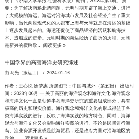
载丨《济南大学学报.社会科学版》期刊，2018年第1期。 摘
要：为了解决南粮北调问题，元明时期开辟了海上交通，进行
了大规模的海运。海运对沿海城市发展及社会经济产生了重大
影响，当代两座现代化的大都市上海与天津就是在海运的基础
上逐步发展起来的。海运还促使了商品经济的活跃和航海技
术、造船业的进步。元明时期的海运经历了曲折的历程。元朝
是新兴的横跨欧…
阅读更多 »
中国学界的高丽海洋史研究综述
由
马光（搬运工）
2024-01-16
作者：王心悦 徐梦惠 所属图书：中国与域外（第五辑） 出版时
间：2023年06月 一 关于高丽的海洋观念和海洋文化 海洋观念
和海洋文化一直是朝鲜半岛海洋史研究的重要组成部分，具有
极高的历史和现实价值。海洋观念和海洋文化的形成得益于各
类海洋实践的进行，反映了海洋实践的地方特色。同时，海洋
观念与海洋文化又会影响海洋实践的进行。不论是民间进行海
岛、渔业资源开发或是航海贸易，还是政府力量对沿海地区的
政治、…
阅读更多 »