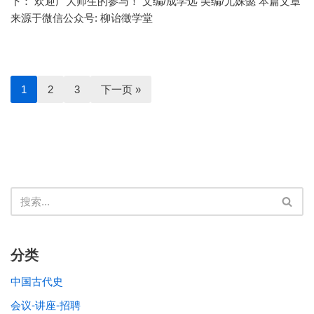
下： 欢迎广大师生的参与！ 文编/成学远 美编/尤姝懿 本篇文章
来源于微信公众号: 柳诒徵学堂
1
2
3
下一页 »
分类
中国古代史
会议-讲座-招聘