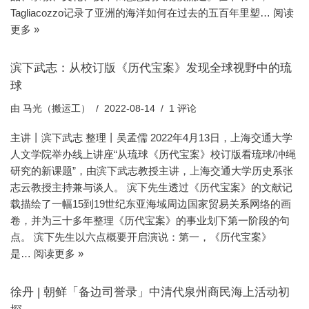
Tagliacozzo记录了亚洲的海洋如何在过去的五百年里塑…
阅读
更多 »
滨下武志：从校订版《历代宝案》发现全球视野中的琉
球
由
马光（搬运工）
2022-08-14
1 评论
主讲丨滨下武志 整理丨吴孟儒 2022年4月13日，上海交通大学
人文学院举办线上讲座“从琉球《历代宝案》校订版看琉球/冲绳
研究的新课题”，由滨下武志教授主讲，上海交通大学历史系张
志云教授主持兼与谈人。 滨下先生透过《历代宝案》的文献记
载描绘了一幅15到19世纪东亚海域周边国家贸易关系网络的画
卷，并为三十多年整理《历代宝案》的事业划下第一阶段的句
点。 滨下先生以六点概要开启演说：第一，《历代宝案》
是…
阅读更多 »
徐丹 | 朝鲜「备边司誉录」中清代泉州商民海上活动初