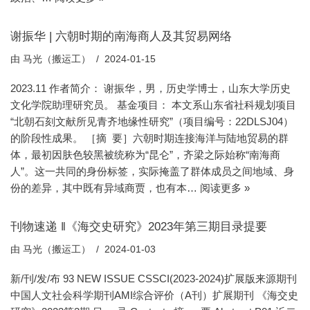
谢振华 | 六朝时期的南海商人及其贸易网络
由
马光（搬运工）
2024-01-15
2023.11 作者简介： 谢振华，男，历史学博士，山东大学历史
文化学院助理研究员。 基金项目： 本文系山东省社科规划项目
“北朝石刻文献所见青齐地缘性研究”（项目编号：22DLSJ04）
的阶段性成果。 ［摘 要］六朝时期连接海洋与陆地贸易的群
体，最初因肤色较黑被统称为“昆仑”，齐梁之际始称“南海商
人”。这一共同的身份标签，实际掩盖了群体成员之间地域、身
份的差异，其中既有异域商贾，也有本…
阅读更多 »
刊物速递 ‖《海交史研究》2023年第三期目录提要
由
马光（搬运工）
2024-01-03
新/刊/发/布 93 NEW ISSUE CSSCI(2023-2024)扩展版来源期刊
中国人文社会科学期刊AMI综合评价（A刊）扩展期刊 《海交史