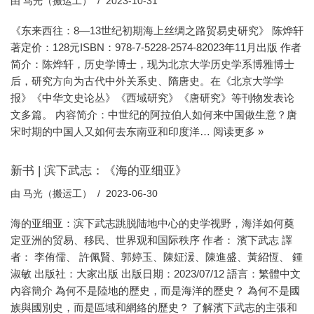
由
马光（搬运工）
2023-10-31
《东来西往：8—13世纪初期海上丝绸之路贸易史研究》 陈烨轩
著定价：128元ISBN：978-7-5228-2574-82023年11月出版 作者
简介：陈烨轩，历史学博士，现为北京大学历史学系博雅博士
后，研究方向为古代中外关系史、隋唐史。在《北京大学学
报》《中华文史论丛》《西域研究》《唐研究》等刊物发表论
文多篇。 内容简介：中世纪的阿拉伯人如何来中国做生意？唐
宋时期的中国人又如何去东南亚和印度洋…
阅读更多 »
新书 | 滨下武志：《海的亚细亚》
由
马光（搬运工）
2023-06-30
海的亚细亚：滨下武志跳脱陆地中心的史学视野，海洋如何奠
定亚洲的贸易、移民、世界观和国际秩序 作者： 濱下武志 譯
者： 李侑儒、 許佩賢、郭婷玉、陳姃湲、陳進盛、黃紹恆、 鍾
淑敏 出版社：大家出版 出版日期：2023/07/12 語言：繁體中文
內容簡介 為何不是陸地的歷史，而是海洋的歷史？ 為何不是國
族與國別史，而是區域和網絡的歷史？ 了解濱下武志的主張和