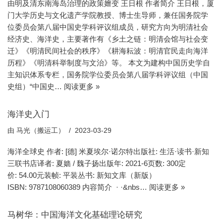
由明及清东南海岛治理的政策嬗变 王日根 作者简介 王日根，厦
门大学历史与文化遗产学院教授、博士生导师，兼任国务院学
位委员会第八届中国史学科评议组成员，研究方向为明清社会
经济史、海洋史，主要著作有《乡土之链：明清会馆与社会变
迁》《明清民间社会的秩序》《耕海耘波：明清官民走向海洋
历程》《明清科举制度与文治》等。 本文为建构中国历史学自
主知识体系专栏，国务院学位委员会第八届学科评议组（中国
史组）“中国史…
阅读更多 »
海洋史入门
由
马光（搬运工）
2023-03-29
海洋全球史 作者: [德] 米夏埃尔·诺尔特出版社: 生活·读书·新知
三联书店译者: 夏嫱 / 魏子扬出版年: 2021-6页数: 300定
价: 54.00元装帧: 平装丛书: 新知文库（新版）
ISBN: 9787108060389 内容简介 · ·&nbs…
阅读更多 »
马树华：中国海洋文化基础理论研究