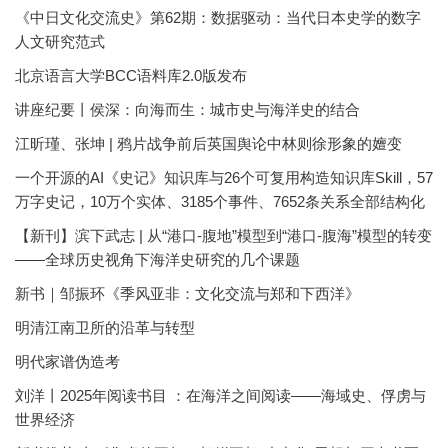
《中日文化交流史》第62期：数据驱动：当代日本史学的数字
人文研究范式
北京语言大学BCC语料库2.0版发布
讲座纪要丨侯深：向海而生：城市史与海洋史的结合
江昕瑾、张坤 | 鸦片战争前后英国舆论中林则徐形象的嬗变
一个开源的AI《史记》知识库与26个可复用构造知识库Skill，57
万字史记，10万个实体、3185个事件、7652条关系全部结构化
【新刊】滨下武志 | 从“港口-腹地”模型到“港口-腹海”模型的转变
——全球历史视角下海洋史研究的几个课题
新书｜邹振环《季风亚非：文化交流与郑和下西洋》
明清江南卫所的沿革与转型
明代家谱伪造考
刘洋丨2025年阅读书目 ：在海洋之间阅读——海域史、俘虏与
世界经济