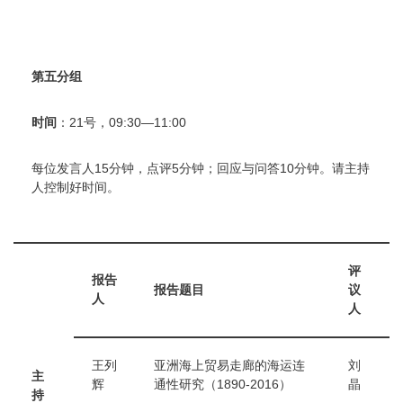
第五分组
时间
：21号，09:30—11:00
每位发言人15分钟，点评5分钟；回应与问答10分钟。请主持
人控制好时间。
评
报告
报告题目
议
人
人
王列
亚洲海上贸易走廊的海运连
刘
主
辉
通性研究（1890-2016）
晶
持