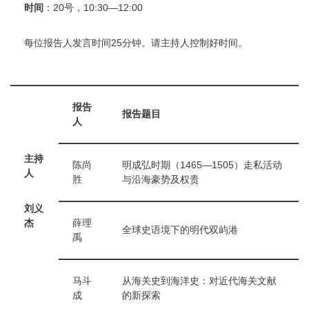
时间
：20号，10:30—12:00
每位报告人发言时间25分钟。请主持人控制好时间。
报告
报告题目
人
主持
陈尚
明成弘时期（1465—1505）走私活动
人
胜
与沿海豪势及权贵
刘义
杰
薛理
全球史语境下的明代双屿港
禹
马斗
从海关史到海洋史：对近代海关文献
成
的新探索