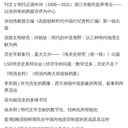
刊文 || 明代正德年间（1506—1521）浙江市舶司提举考论——
以张邦奇的两篇诗序为中心
张伯伟教授主编《高丽朝鲜时代中国行纪资料汇编》第一辑出
版
丝路文明研究︱邱轶皓：明代的中亚视野：以三种明代地理文
献为例
历史学新集刊，厦大主办——《海关史研究（第一辑）》出版
LSE经济史系辩论会 | 经济学的问题：数学过多，历史不足？
《明清史料》（明清内阁大库残馀档案）
李所期 | 作为历史的图像：西方画报中国形象的再现、叙事和跨
界流动
高句丽历史的多维书写
徐永明 | 明代文学文献的数字化、结构化和智能化
姜博||晚清朝鲜商民在中国内地游历制度的形成及其运作