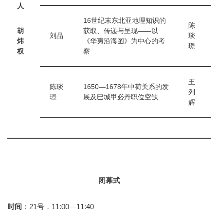
人
16世纪末东北亚地理知识的
陈
胡
获取、传递与呈现——以
刘晶
琰
炜
《华夷沿海图》为中心的考
璟
权
察
王
陈琰
1650—1678年中荷关系的发
列
璟
展及巴城甲必丹职位空缺
辉
闭幕式
时间
：21号，11:00—11:40