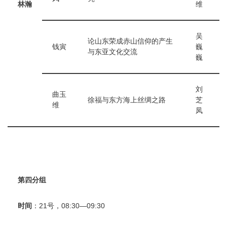
林瀚
维
吴
论山东荣成赤山信仰的产生
钱寅
巍
与东亚文化交流
巍
刘
曲玉
徐福与东方海上丝绸之路
芝
维
凤
第四分组
时间
：21号，08:30—09:30