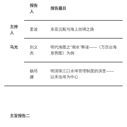
报告
报告题目
人
主持
姜波
东亚沉船与海上丝绸之路
人
马光
刘义
明代海图之“潮水”释读——《万历台海
杰
形势图》为例
杨培
明清珠江口水埠管理制度的演变——
娜
以禾虫埠为中心
主旨报告二