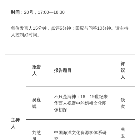
时间
：20号，17:00—18:30
每位发言人15分钟，点评5分钟；回应与问答10分钟。请主持
人控制好时间。
评
报告
报告题目
议
人
人
不只是海神：16—19世纪来
吴巍
钱
华西人视野中的妈祖文化图
巍
寅
像初探
主持
人
曲
刘芝
中国海洋文化资源学体系研
玉
凤
究