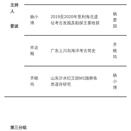
主持
人
杨
杨小
2019至2020年垦利海北遗
爱
博
址考古发掘及勘探主要收获
姜波
国
齐
肖达
广东上川岛海洋考古简史
晓
顺
筠
杨
齐晓
山东沂水纪王崮M1随葬鱼
小
筠
类遗存研究
博
第三分组