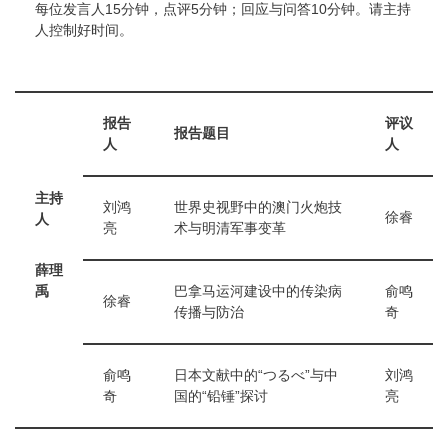
每位发言人15分钟，点评5分钟；回应与问答10分钟。请主持
人控制好时间。
报告
评议
报告题目
人
人
主持
刘鸿
世界史视野中的澳门火炮技
徐睿
人
亮
术与明清军事变革
薛理
禹
巴拿马运河建设中的传染病
俞鸣
徐睿
传播与防治
奇
俞鸣
日本文献中的“つるべ”与中
刘鸿
奇
国的“铅锤”探讨
亮