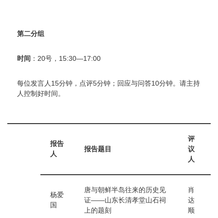
第二分组
时间
：20号，15:30—17:00
每位发言人15分钟，点评5分钟；回应与问答10分钟。请主持
人控制好时间。
评
报告
报告题目
议
人
人
唐与朝鲜半岛往来的历史见
肖
杨爱
证——山东长清孝堂山石祠
达
国
上的题刻
顺