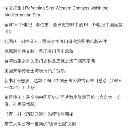
论文征集 | Reframing Sino-Western Contacts within the
Mediterranean Sea
全球16-19世纪 | 李伯重：全球史视野中的16—19世纪中国丝货
出口
代国庆 | 刻书泽人：暨南大学澳门研究院图书出版评述
挖掘源文件文献、重现澳门历史原貌
台湾出版之有关澳门史料及庋藏之澳门档案举隅
美国来华传教士与晚清鸦片贸易
新书 | 汤志波、赵颖洁编《中国分省公藏古籍书目总录（1949
—2024）》出版
别再找了！最全的中国历史老照片数字资源导航（含台大、哈
佛、杜克等馆藏）
书评｜对《清朝开海》的评论与商榷
东京大学公布一批新的“琉球王国”文献