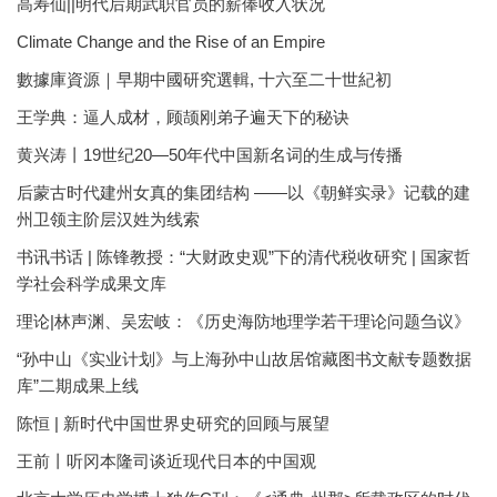
高寿仙||明代后期武职官员的薪俸收入状况
Climate Change and the Rise of an Empire
數據庫資源｜早期中國研究選輯, 十六至二十世紀初
王学典：逼人成材，顾颉刚弟子遍天下的秘诀
黄兴涛丨19世纪20—50年代中国新名词的生成与传播
后蒙古时代建州女真的集团结构 ——以《朝鲜实录》记载的建
州卫领主阶层汉姓为线索
书讯书话 | 陈锋教授：“大财政史观”下的清代税收研究 | 国家哲
学社会科学成果文库
理论|林声渊、吴宏岐：《历史海防地理学若干理论问题刍议》
“孙中山《实业计划》与上海孙中山故居馆藏图书文献专题数据
库”二期成果上线
陈恒 | 新时代中国世界史研究的回顾与展望
王前丨听冈本隆司谈近现代日本的中国观