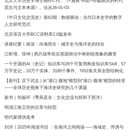
北京大学历史学博士独作C刊：《<通典·州郡>所载政区的时代
层次与文本来源》。论丛26-01-03
《中日文化交流史》第62期：数据驱动：当代日本史学的数字
人文研究范式
北京语言大学BCC语料库2.0版发布
讲座纪要丨侯深：向海而生：城市史与海洋史的结合
江昕瑾、张坤 | 鸦片战争前后英国舆论中林则徐形象的嬗变
一个开源的AI《史记》知识库与26个可复用构造知识库Skill，57
万字史记，10万个实体、3185个事件、7652条关系全部结构化
【新刊】滨下武志 | 从“港口-腹地”模型到“港口-腹海”模型的转变
——全球历史视角下海洋史研究的几个课题
新书｜邹振环《季风亚非：文化交流与郑和下西洋》
明清江南卫所的沿革与转型
明代家谱伪造考
刘洋丨2025年阅读书目 ：在海洋之间阅读——海域史、俘虏与