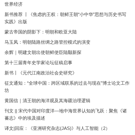
世界经济
新书推荐 丨《焦虑的王权：朝鲜王朝“小中华”思想与历史书写
实践》出版
蒙古帝国的阴影下：明朝和欧亚大陆
马玉凤：明朝陆路丝绸之路管控模式的演变
余辉｜明建文朝出使朝鲜使臣陆颙新探
第十三届青年史学家论坛征稿启事
新书丨《元代江南政治社会史研究》
征文通知：“全球中国：跨区域联系的过去与现在”博士论文工作
坊
黄国信｜清王朝的海洋观及其海疆治理逻辑
刊文 || 宋代中国对印度洋—地中海世界认知的飞跃：聚焦《诸
蕃志》中的埃及描述
译文|回应：《亚洲研究杂志(JAS)》与人工智能（2）