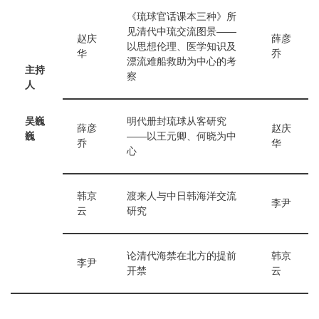
《琉球官话课本三种》所
见清代中琉交流图景——
赵庆
薛彦
以思想伦理、医学知识及
华
乔
漂流难船救助为中心的考
主持
察
人
吴巍
明代册封琉球从客研究
薛彦
赵庆
巍
——以王元卿、何晓为中
乔
华
心
韩京
渡来人与中日韩海洋交流
李尹
云
研究
论清代海禁在北方的提前
韩京
李尹
开禁
云