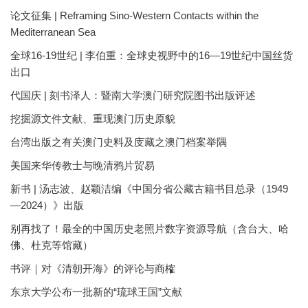
论文征集 | Reframing Sino-Western Contacts within the
Mediterranean Sea
全球16-19世纪 | 李伯重：全球史视野中的16—19世纪中国丝货
出口
代国庆 | 刻书泽人：暨南大学澳门研究院图书出版评述
挖掘源文件文献、重现澳门历史原貌
台湾出版之有关澳门史料及庋藏之澳门档案举隅
美国来华传教士与晚清鸦片贸易
新书 | 汤志波、赵颖洁编《中国分省公藏古籍书目总录（1949
—2024）》出版
别再找了！最全的中国历史老照片数字资源导航（含台大、哈
佛、杜克等馆藏）
书评｜对《清朝开海》的评论与商榷
东京大学公布一批新的“琉球王国”文献