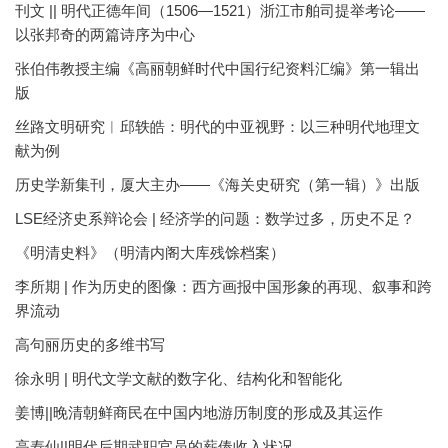
刊文 || 明代正德年间（1506—1521）浙江市舶司提举考论——
以张邦奇的两篇诗序为中心
张伯伟教授主编《高丽朝鲜时代中国行纪资料汇编》第一辑出
版
丝路文明研究︱邱轶皓：明代的中亚视野：以三种明代地理文
献为例
历史学新集刊，厦大主办——《海关史研究（第一辑）》出版
LSE经济史系辩论会 | 经济学的问题：数学过多，历史不足？
《明清史料》（明清内阁大库残馀档案）
李所期 | 作为历史的图像：西方画报中国形象的再现、叙事和跨
界流动
高句丽历史的多维书写
徐永明 | 明代文学文献的数字化、结构化和智能化
姜博||晚清朝鲜商民在中国内地游历制度的形成及其运作
高寿仙||明代后期武职官员的薪俸收入状况