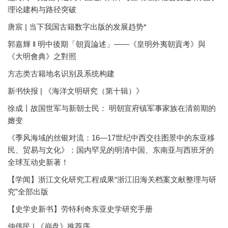
理论建构与路径突破
唐宸 | 当下我国古籍数字出版的发展趋势*
郭嘉輝 ‖ 明中後期「朝貢論述」——《皇明外夷朝貢考》與
《大明會典》之對照
方志类古籍地名识别及系统构建
新书快报 | 《海洋文明研究（第十辑）》
徐成丨故国世军与新朝士民： 明朝宣府镇军事家族在清前期的
嬗变
《季风海域的丝银对流：16—17世纪中西交往图景中的东亚移
民、贸易与文化》：国内罕见的明清中国、东南亚与西班牙的
全球互动史新著！
【学闻】浙江文化研究工程成果“浙江旧海关档案文献整理与研
究”全部出版
【史学史新书】劳特利奇东亚史学研究手册
仲伟民 | 《崩盘》推荐序