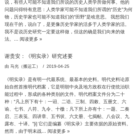
说，有些人可能不知道我们所说的历史人类学所做何事。他的
问题问得特有意思：人类学家可能不知道我们所谓的“历史”为何
物，历史学家也可能不知道我们的“田野”是啥意思。 我想我们
现在干的，说白了，是更像历史学家的活多于人类学家的活。
我不是说历史研究一定要这样做，但这的确是我们向来的做
法。…
阅读更多 »
谢贵安：《明实录》研究述要
由
马光（搬运工）
2019-04-25
《明实录》是有明一代最系统、最基本的史料。明代史料论原
始自然首推明代档案，它是明朝中央及地方政权在行使统治职
能过程中，形成的各种类别的文件。明代档案文件分为二十
种：“凡上所下有十：一诏、二诰、三制、四敕、五册文、六
谕、七书、八符、九令、十檄；凡下所上亦有十：一题、二奏
启、三表笺、四讲章、五书状、六文册、七揭帖、八会议、九
露布、十译。”[i] 它们是编纂《明实录》主要依据的原始资料。
然而，由于明末战…
阅读更多 »