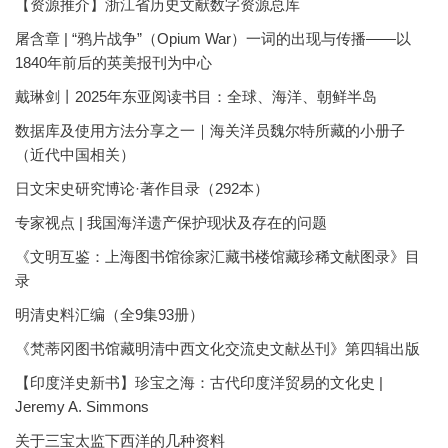
【资源推介】浙江省历史文献数字资源总库
屠含章 | “鸦片战争”（Opium War）一词的出现与传播——以
1840年前后的英美报刊为中心
戴琳剑丨2025年东亚阅读书目：全球、海洋、朝鲜半岛
数据库及使用方法分享之一｜海关洋员魏尔特所藏的小册子
（近代中国相关）
日文宋史研究博论·著作目录（292本）
专家视点 | 我国海洋遗产保护现状及存在的问题
《文明互鉴：上海图书馆徐家汇藏书楼馆藏珍稀文献图录》目
录
明清史料汇编（全9集93册）
《梵蒂冈图书馆藏明清中西文化交流史文献丛刊》第四辑出版
【印度洋史新书】珍宝之海：古代印度洋贸易的文化史 |
Jeremy A. Simmons
关于三宝太监下西洋的几种资料