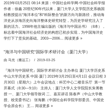
2019年03月25日 08:14 来源：中国社会科学网-中国社会科学报
作者：徐鑫 20世纪90年代以来，厦门大学人文学院历史系杨国
桢教授提出“海洋本位”和“科际整合”的新方向与新路径，推动海
洋史从涉海历史向海洋整体史研究转型，为历史学研究注入了
新的活力。1998年他主编出版的《海洋与中国丛书》（8本），
标志着中国海洋社会经济史的构想已初步实现，为中国海洋史
学打下了坚实的基础。2003—2006…
阅读更多 »
”海洋与中国研究“国际学术研讨会（厦门大学）
由
马光（搬运工）
2019-03-25
『海洋与中国研究』国际学术研讨会 主办单位 厦门大学历史系
中山大学历史系 中国·厦门 2019年3月29日至4月1日 会议日程 3
月30日（星期六）上午会议地点：科艺中心二楼音乐厅 第一节
开幕式（8:30—9:10） 主持人：厦门大学人文学院院长朱菁教
授 一、厦门大学领导致词 二、嘉宾讲话 陈春声（中山大学教
授、校党委书记） 张海鹏（中国社会科学院学部委员、中国史
学会原会长） 王…
阅读更多 »