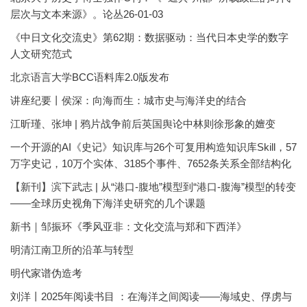
层次与文本来源》。论丛26-01-03
《中日文化交流史》第62期：数据驱动：当代日本史学的数字
人文研究范式
北京语言大学BCC语料库2.0版发布
讲座纪要丨侯深：向海而生：城市史与海洋史的结合
江昕瑾、张坤 | 鸦片战争前后英国舆论中林则徐形象的嬗变
一个开源的AI《史记》知识库与26个可复用构造知识库Skill，57
万字史记，10万个实体、3185个事件、7652条关系全部结构化
【新刊】滨下武志 | 从“港口-腹地”模型到“港口-腹海”模型的转变
——全球历史视角下海洋史研究的几个课题
新书｜邹振环《季风亚非：文化交流与郑和下西洋》
明清江南卫所的沿革与转型
明代家谱伪造考
刘洋丨2025年阅读书目 ：在海洋之间阅读——海域史、俘虏与