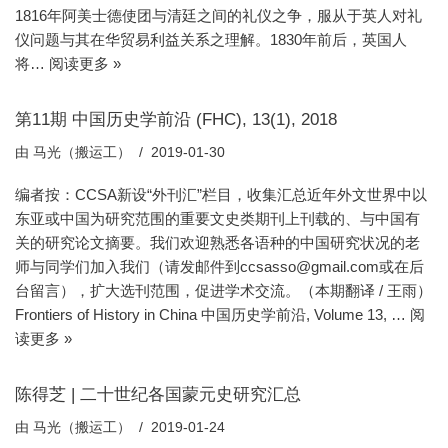
1816年阿美士德使团与清廷之间的礼仪之争，服从于英人对礼
仪问题与其在华贸易利益关系之理解。1830年前后，英国人
将…
阅读更多 »
第11期 中国历史学前沿 (FHC), 13(1), 2018
由
马光（搬运工）
2019-01-30
编者按：CCSA新设“外刊汇”栏目，收集汇总近年外文世界中以
东亚或中国为研究范围的重要文史类期刊上刊载的、与中国有
关的研究论文摘要。我们欢迎熟悉各语种的中国研究状况的老
师与同学们加入我们（请发邮件到ccsasso@gmail.com或在后
台留言），扩大选刊范围，促进学术交流。（本期翻译 / 王雨）
Frontiers of History in China 中国历史学前沿, Volume 13, …
阅
读更多 »
陈得芝 | 二十世纪各国蒙元史研究汇总
由
马光（搬运工）
2019-01-24