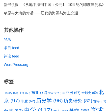
新书快报 | 《从地中海到中国：公元1—10世纪的印度洋贸易》
草原与大海的对话——辽代的海疆与海上交通
其他操作
登录
条目 feed
评论 feed
WordPress.org
标签
北
东亚
(72)
亚洲
(67)
全球史
(60)
History
(54)
上海
(55)
中国古代
(54)
京
(97)
历史学
(96)
历史研究
(82)
印度
(62)
古籍
(61)
学术
史学
(117)
台湾
(87)
外交
(88)