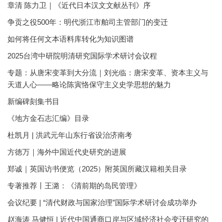
章清 陈力卫｜《近代日本汉文文献丛刊》序
争贡之役500年：明代浙江市舶司主管部门的变迁
如何将任何文本语料库转化为知识图谱
2025台湾中研院明清研究国际学术研讨会议程
专题：从唐宋变革到大分流｜刘光临：唐宋变革、资本主义与
天道人心——略论陈寅恪保守主义史学思想的魅力
新编碑刻集书目
《地方金石志汇编》目录
杜凯月 | 洪武元年山东行省设治济南考
方徳万｜海外中国近代史研究的进展
郑诚｜英国访书便览（2025）附英国所藏汉籍相关目录
专著推荐丨王潞：《清前期的岛民管理》
会议纪要 | “清代财政与国家治理”国际学术研讨会成功举办
赵海涛 马健恒 | 近代中国通商口岸与区域经济社会变迁研究的