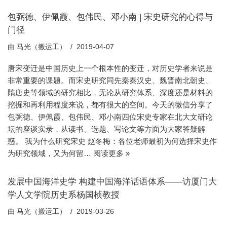
包弼德、伊佩霞、包伟民、邓小南 | 宋史研究的心得与
门径
由
马光（搬运工）
2019-04-07
唐宋变迁是中国历史上一个根本性的变迁，对历史学者来说是
非常重要的课题。而宋史研究同先秦秦汉史、魏晋南北朝史、
隋唐史等领域的研究相比，无论从研究体系、深度还是材料的
挖掘和再利用程度来说，都有很大的空间。今天的微信分享了
包弼德、伊佩霞、包伟民、邓小南四位宋史专家在北大文研论
坛的座谈实录，从读书、选题、写论文等方面为大家答疑解
惑。 我为什么研究宋史 赵冬梅：各位老师最初为何选择宋史作
为研究领域，又为何留…
阅读更多 »
发展中国海洋史学 构建中国海洋话语体系——访厦门大
学人文学院历史系杨国桢教授
由
马光（搬运工）
2019-03-26