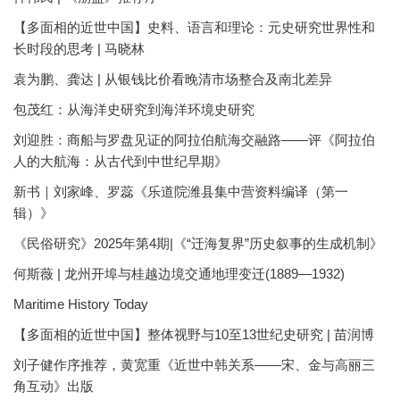
【多面相的近世中国】史料、语言和理论：元史研究世界性和
长时段的思考 | 马晓林
袁为鹏、龚达 | 从银钱比价看晚清市场整合及南北差异
包茂红：从海洋史研究到海洋环境史研究
刘迎胜：商船与罗盘见证的阿拉伯航海交融路——评《阿拉伯
人的大航海：从古代到中世纪早期》
新书｜刘家峰、罗蕊《乐道院潍县集中营资料编译（第一
辑）》
《民俗研究》2025年第4期|《“迁海复界”历史叙事的生成机制》
何斯薇 | 龙州开埠与桂越边境交通地理变迁(1889—1932)
Maritime History Today
【多面相的近世中国】整体视野与10至13世纪史研究 | 苗润博
刘子健作序推荐，黄宽重《近世中韩关系——宋、金与高丽三
角互动》出版