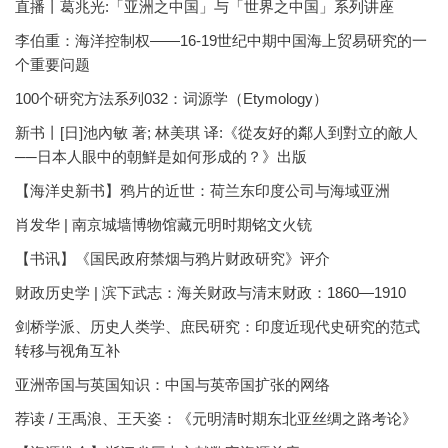
直播丨葛兆光:「亚洲之中国」与「世界之中国」系列讲座
李伯重：海洋控制权——16-19世纪中期中国海上贸易研究的一
个重要问题
100个研究方法系列032：词源学（Etymology）
新书丨[日]池內敏 著; 林美琪 译:《從友好的鄰人到對立的敵人
──日本人眼中的朝鮮是如何形成的？》出版
【海洋史新书】鸦片的近世：荷兰东印度公司与海域亚洲
肖发华 | 南京城墙博物馆藏元明时期铭文火铳
【书讯】《国民政府禁烟与鸦片财政研究》评介
财政历史学 | 滨下武志：海关财政与清末财政：1860—1910
剑桥学派、历史人类学、庶民研究：印度近现代史研究的范式
转移与视角互补
亚洲帝国与英国知识：中国与英帝国扩张的网络
荐读 / 王禹浪、王天姿：《元明清时期东北亚丝绸之路考论》