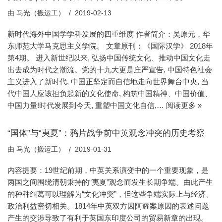
由
马光（搬运工）
2019-02-13
新时代海外中国学学科发展的四重维度 作者简介：吴原元，华
东师范大学马克思主义学院。 文章原刊：《国际汉学》 2018年
第4期。 进入新世纪以来, 弘扬中国传统文化、推动中国文化走
出去成为时代之潮流。党的十九大更是庄严宣告, 中国特色社会
主义进入了新时代, 中国正坚定而自信地走向世界舞台中央, 当
代中国人应该担负起新的文化使命, 构筑中国精神、中国价值、
中国力量!时代发展到今天, 重塑中国文化自信,…
阅读更多 »
“国体”与“夷夏”：鸦片战争前中英观念冲突的历史考察
由
马光（搬运工）
2019-01-31
内容提要：19世纪前期，中英关系演变中的一个重要现象，是
两国之间围绕清朝秉持的“夷夏”观念而发生长期争端。由此产生
的种种纠葛可以理解为“文化冲突”，但这些争端实际上与经济、
政治利益密切相关。1814年中英双方因阿耀案原因的表述问题
产生的交涉导致了有利于英国东印度公司的贸易新章的出现。