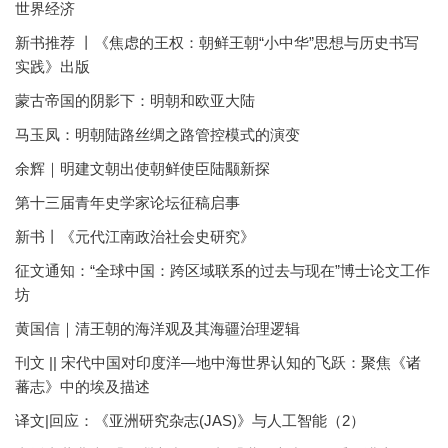
世界经济
新书推荐 丨《焦虑的王权：朝鲜王朝“小中华”思想与历史书写
实践》出版
蒙古帝国的阴影下：明朝和欧亚大陆
马玉凤：明朝陆路丝绸之路管控模式的演变
余辉｜明建文朝出使朝鲜使臣陆颙新探
第十三届青年史学家论坛征稿启事
新书丨《元代江南政治社会史研究》
征文通知：“全球中国：跨区域联系的过去与现在”博士论文工作
坊
黄国信｜清王朝的海洋观及其海疆治理逻辑
刊文 || 宋代中国对印度洋—地中海世界认知的飞跃：聚焦《诸
蕃志》中的埃及描述
译文|回应：《亚洲研究杂志(JAS)》与人工智能（2）