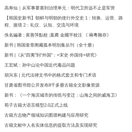
高寿仙｜从军事要塞到治理单元：明代卫所远不止是军营
【韩国史新书】朝鲜与明朝的使行外交史 1：转换、运营、路
程、接境 2：礼仪、认知、交流与环境
佚名編著 ; 黃善萍點校 ;葉農 金國平校注 《 兩粵雜存》
新书 | 韩国奎章阁藏孤本明别集丛刊（全十册）
新书 |《从“四夷”到“外国”：<宋史·外国传>研究》
王宏斌：孙中山论中国近代毒品问题
胡兴东 | 元代法律文书中的格式套文和专门术语
甘肃省图书馆公开发布8千多册古籍全文影像资源
新书：《一个海滨城市的传统与变迁：山海之间的威海卫》
荀子古籍大语言模型2.0正式上线
古籍方志物产领域知识图谱构建与应用研究
古籍文献中人名实体信息的提取方法及实现研究