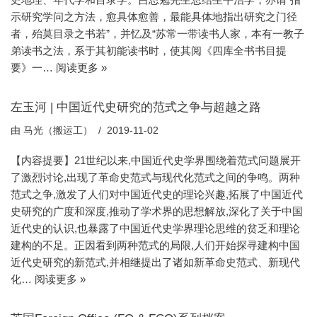
示研究学问之方法，愈具体愈善，最能具体地指出研究之门径
者，殆莫目录之书若”，并忆及“苏常一带读书人家，本有一教子
弟读书之法，系于其初能读书时，使其阅《四库全书书目提
要》一…
阅读更多 »
左玉河 | 中国近代史研究的范式之争与超越之路
由
马光（搬运工）
2019-11-02
【内容提要】21世纪以来,中国近代史学界围绕着范式问题展开
了激烈讨论,出现了革命史范式与现代化范式之间的争鸣。两种
范式之争,激发了人们对中国近代史的理论兴趣,拓展了中国近代
史研究的广度和深度,推动了学术界的思想解放,深化了关于中国
近代史的认识,也暴露了中国近代史学界理论思维的贫乏和理论
建构的不足。正因看到两种范式的局限,人们开始探寻建构中国
近代史研究的新范式,并相继提出了诸如新革命史范式、新现代
化…
阅读更多 »