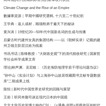
Climate Change and the Rise of an Empire
數據庫資源｜早期中國研究選輯, 十六至二十世紀初
王学典：逼人成材，顾颉刚弟子遍天下的秘诀
黄兴涛丨19世纪20—50年代中国新名词的生成与传播
后蒙古时代建州女真的集团结构 ——以《朝鲜实录》记载的建
州卫领主阶层汉姓为线索
书讯书话 | 陈锋教授：“大财政史观”下的清代税收研究 | 国家哲
学社会科学成果文库
理论|林声渊、吴宏岐：《历史海防地理学若干理论问题刍议》
“孙中山《实业计划》与上海孙中山故居馆藏图书文献专题数据
库”二期成果上线
陈恒 | 新时代中国世界史研究的回顾与展望
王前丨听冈本隆司谈近现代日本的中国观
北京大学历史学博士独作C刊：《<通典·州郡>所载政区的时代