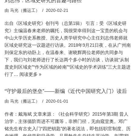
刘志伟：区域史研究的旨趣与路径
由
马光（搬运工）
2020-02-21
出自《区域史研究》创刊号（总第1辑） 引言：受《区域史研
究》主编温春来老师的嘱托，我很荣幸得到这一宝贵的机会与
中山大学历史系教授、历史人类学研究中心主任刘志伟老师就
区域史研究这一议题进行访谈。2018年9月21日夜，在从广州南
到保定东的动卧上，在温春来、谢晓辉两位老师的共同参与
下，我们与刘老师进行了长达两个多小时的访谈，访谈就“从制
度史到区域史”“作为区域的岭南”“区域史的学术训练”三大主题进
行了…
阅读更多 »
“守护最后的堡垒”——新编《近代中国研究入门》读后
由
马光（搬运工）
2020-01-01
作者：戴海斌 文章来源：《社会科学研究》2015年第3期 昔人
治学，主张循阶而进不可躐等，非辨门径，无由窥堂奥。邓广
铭先生有古史入门“四把钥匙”的著名说法，即包括职官制度、历
史地理、年代学和目录学。吕思勉先生总结生平治学，亦谓“指