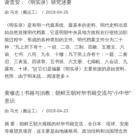
谢贵安：《明实录》研究述要
由
马光（搬运工）
2019-04-25
《明实录》是有明一代最系统、最基本的史料。明代史料论原
始自然首推明代档案，它是明朝中央及地方政权在行使统治职
能过程中，形成的各种类别的文件。明代档案文件分为二十
种：“凡上所下有十：一诏、二诰、三制、四敕、五册文、六
谕、七书、八符、九令、十檄；凡下所上亦有十：一题、二奏
启、三表笺、四讲章、五书状、六文册、七揭帖、八会议、九
露布、十译。”[i] 它们是编纂《明实录》主要依据的原始资料。
然而，由于明末战…
阅读更多 »
黄修志 | 书籍与治教：朝鲜王朝对华书籍交流与“小中华”
意识
由
马光（搬运工）
2019-04-23
摘 要：朝鲜王朝大规模的对华书籍交流，令日本、琉球、安南
等难望其项背，这主要是由地缘格局、政治结构和治国理念所