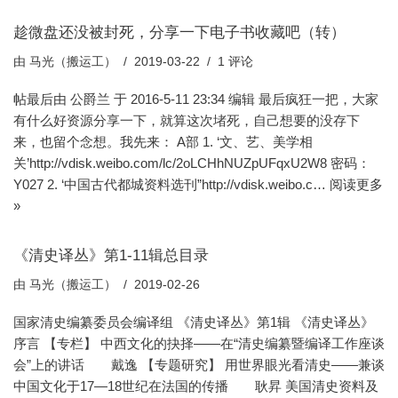
趁微盘还没被封死，分享一下电子书收藏吧（转）
由
马光（搬运工）
2019-03-22
1 评论
帖最后由 公爵兰 于 2016-5-11 23:34 编辑 最后疯狂一把，大家
有什么好资源分享一下，就算这次堵死，自己想要的没存下
来，也留个念想。我先来： A部 1. ‘文、艺、美学相
关’http://vdisk.weibo.com/lc/2oLCHhNUZpUFqxU2W8 密码：
Y027 2. ‘中国古代都城资料选刊”http://vdisk.weibo.c…
阅读更多
»
《清史译丛》第1-11辑总目录
由
马光（搬运工）
2019-02-26
国家清史编纂委员会编译组 《清史译丛》第1辑 《清史译丛》
序言 【专栏】 中西文化的抉择——在“清史编纂暨编译工作座谈
会”上的讲话 戴逸 【专题研究】 用世界眼光看清史——兼谈
中国文化于17—18世纪在法国的传播 耿昇 美国清史资料及