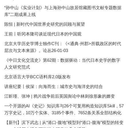
“孙中山《实业计划》与上海孙中山故居馆藏图书文献专题数据
库”二期成果上线
陈恒 | 新时代中国世界史研究的回顾与展望
王前丨听冈本隆司谈近现代日本的中国观
北京大学历史学博士独作C刊：《<通典·州郡>所载政区的时代
层次与文本来源》。论丛26-01-03
《中日文化交流史》第62期：数据驱动：当代日本史学的数字
人文研究范式
北京语言大学BCC语料库2.0版发布
讲座纪要丨侯深：向海而生：城市史与海洋史的结合
江昕瑾、张坤 | 鸦片战争前后英国舆论中林则徐形象的嬗变
一个开源的AI《史记》知识库与26个可复用构造知识库Skill，57
万字史记，10万个实体、3185个事件、7652条关系全部结构化
【新刊】滨下武志 | 从“港口-腹地”模型到“港口-腹海”模型的转变