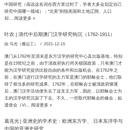
中国研究（虽说这名词在西方算过时了，学者大多会划定自己
研究中国哪一领域）；“北美”则指美国和土地辽阔、人口
却…
阅读更多 »
叶农 | 清代中后期澳门汉学研究钩沉（1762-1911）
由
马光（搬运工）
2021-12-15
澳门从1762年至清末是东方汉学的研究中心及出版基地，特别
是在19世纪之前，由于清政府执行闭关锁国政策，只有澳门才
能为汉学研究提供比较自由的条件和出版机会。在1762年之
前，在澳门进行汉学研究的主力军是澳门的耶稣会士，他们取
得了相当多的研究成果。1762年，在耶稣会士被清政府驱逐
后，澳门汉学活动便失去了这支主力军，因此，以耶稣会士为
主的汉学研究沉寂了下去。不久，一些取代耶稣会的修会，如
遣使会（Vi…
阅读更多 »
葛兆光 | 亚洲史的学术史：欧洲东方学、 日本东洋学与
中国的亚洲史研究