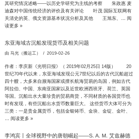
其研究情况述略——以历史学研究为主线的考察 朱政惠 麦
迪森对中国传统经济的评价及有关评论 叶茂 国际互联网有
关清史的英、俄文资源基本状况分析及其他 王旭东、…
阅
读更多 »
东亚海域古沉船发现货币及相关问题
由
马光（搬运工）
2019-02-26
作者：李庆新《光明日报》（ 2019年02月25日 14版） 20
世纪70年代以来，东亚海域发现公元7世纪以后的古代沉船超过
四十艘，大多来自濒海国家或擅长航海贸易的岛国，例如古代
阿拉伯、中国、东南亚国家以及近世欧洲西班牙、荷兰、英国
等国。沉船出水大量珍贵的贸易商货，不同材质的各国货币也
时有发现，有些沉船出水货币数量巨大。 这些货币大体可分为
三类：一是贵金属货币，包括金银铸币、金块、金锭、金叶、
…
阅读更多 »
李鸿宾丨全球视野中的唐朝崛起——S. A. M. 艾兹赫德