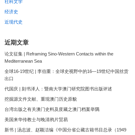
社科文学
经济史
近现代史
近期文章
论文征集 | Reframing Sino-Western Contacts within the
Mediterranean Sea
全球16-19世纪 | 李伯重：全球史视野中的16—19世纪中国丝货
出口
代国庆 | 刻书泽人：暨南大学澳门研究院图书出版评述
挖掘源文件文献、重现澳门历史原貌
台湾出版之有关澳门史料及庋藏之澳门档案举隅
美国来华传教士与晚清鸦片贸易
新书 | 汤志波、赵颖洁编《中国分省公藏古籍书目总录（1949