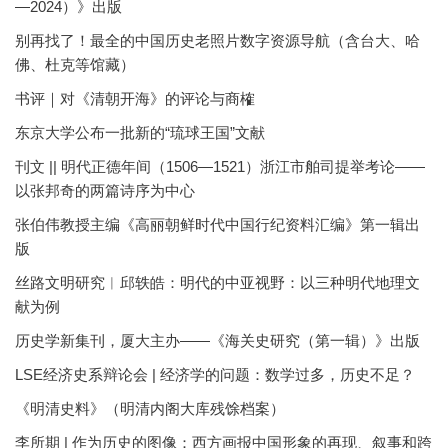
—2024）》出版
别再找了！最全的中国历史老照片数字资源导航（含台大、哈
佛、杜克等馆藏）
书评｜对《清朝开海》的评论与商榷
东京大学公布一批新的“琉球王国”文献
刊文 || 明代正德年间（1506—1521）浙江市舶司提举考论——
以张邦奇的两篇诗序为中心
张伯伟教授主编《高丽朝鲜时代中国行纪资料汇编》第一辑出
版
丝路文明研究︱邱轶皓：明代的中亚视野：以三种明代地理文
献为例
历史学新集刊，厦大主办——《海关史研究（第一辑）》出版
LSE经济史系辩论会 | 经济学的问题：数学过多，历史不足？
《明清史料》（明清内阁大库残馀档案）
李所期 | 作为历史的图像：西方画报中国形象的再现、叙事和跨