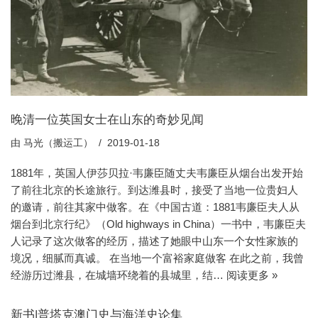
晚清一位英国女士在山东的奇妙见闻
由
马光（搬运工）
2019-01-18
1881年，英国人伊莎贝拉·韦廉臣随丈夫韦廉臣从烟台出发开始
了前往北京的长途旅行。到达潍县时，接受了当地一位贵妇人
的邀请，前往其家中做客。在《中国古道：1881韦廉臣夫人从
烟台到北京行纪》（Old highways in China）一书中，韦廉臣夫
人记录了这次做客的经历，描述了她眼中山东一个女性家族的
境况，细腻而真诚。 在当地一个富裕家庭做客 在此之前，我曾
经游历过潍县，在城墙环绕着的县城里，结…
阅读更多 »
新书|普塔克澳门史与海洋史论集