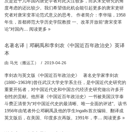
次是近十几年国內唐史学者对此关注较多，而从宋史研究的角
度考虑的还比较少。我们希望借此机会能引起更多的唐宋吏研
究者对唐宋变革论范式意义的思考。 作者简介：李华瑞，1958
年生，首都师范大学历史学院教授 一、改革开放前“唐宋变革
论”对国内…
阅读更多 »
名著名译｜邓嗣禹和李剑农《中国近百年政治史》英译
本
由
马光（搬运工）
2019-04-26
李剑农与英文版《中国近百年政治史》 著名史学家李剑农
(1880~1963年)曾任武汉大学史学系主任，是中国近代史研究的
重要开拓者，对中国近代史和中国古代经济史研究做出许多开
创性的贡献。他所著《中国近百年政治史》一书被美国汉学泰
斗费正清誉为“对中国近代史的最清晰、唯一全面的评述”。该书
1956年由笔者外公邓嗣禹及他的学生Ingalls首次编辑、翻译成
英文版后，在美国、印度多次再版。1991年，李…
阅读更多 »