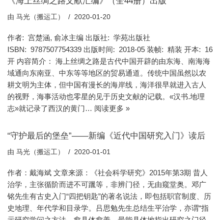
《海上丝绸之路文献汇编》（全44册）出版
由
马光（搬运工）
2020-01-20
作者: 宫楚涵, 俞冰主编 出版社: 学苑出版社
ISBN: 9787507754339 出版时间: 2018-05 装帧: 精装 开本: 16
开 内容简介： 海上丝绸之路是古代中国开辟的由东海、南海海
域通向东南亚、中东等等地区的贸易通道。传统中国虽然以农
耕文明为主体，但中国有漫长的海岸线，海洋很早就进入古人
的视野，海事活动也零星的见于历史文献的记载。«汉书.地理
志»就记录了西汉的黄门…
阅读更多 »
“守护最后的堡垒”——新编《近代中国研究入门》读后
由
马光（搬运工）
2020-01-01
作者：戴海斌 文章来源：《社会科学研究》2015年第3期 昔人
治学，主张循阶而进不可躐等，非辨门径，无由窥堂奥。邓广
铭先生有古史入门“四把钥匙”的著名说法，即包括职官制度、历
史地理、年代学和目录学。吕思勉先生总结生平治学，亦谓“指
示研究学问之方法，愈具体愈善，最能具体地指出研究之门径