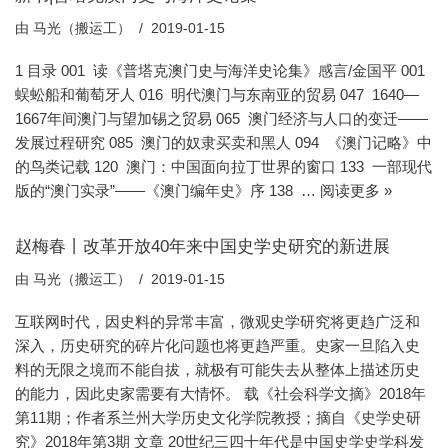
由
马光（搬运工）
2019-01-15
1 目录 001 读《普塔克澳门史与海洋史论集》感言/金国平 001
蜈蚣船和葡萄牙人 016 明代澳门与东南亚的贸易 047 1640—
1667年间澳门与望加锡之贸易 065 澳门经济与人口的变迁——
发展过程研究 085 澳门的奴隶买卖和黑人 094 《澳门记略》中
的鸟类记载 120 澳门：中国面向拉丁世界的窗口 133 一部现代
版的“澳门实录”——《澳门编年史》序 138 …
阅读更多 »
赵梅春丨改革开放40年来中国史学史研究的新进展
由
马光（搬运工）
2019-01-15
互联网时代，因史料的异常丰富，微观史学研究将更趋广泛和
深入，历史研究的碎片化问题也将更趋严重。史家一旦陷入史
料的无限之境而不能自拔，就极有可能失去从整体上描述历史
的能力，因此史家需要有大情怀。 载《社会科学文摘》2018年
第11期；作者系兰州大学历史文化学院教授；摘自《史学史研
究》2018年第3期 文章 20世纪三四十年代是中国史学史学科发