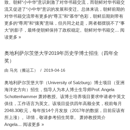
致。朝鲜“小中华”意识刺激了对华书籍交流，而朝鲜对华书籍交
流又促进了“小中华”意识的发展和变迁。总体来说，朝鲜前期的
对华书籍交流带有更多的“尊王”和“慕华”色彩，朝鲜后期则带有
更多的“尊周”和“攘夷”意味，但共同之处是，两者都摆脱不了“事
大”的影子，最终使朝鲜保持了政权稳定。朝鲜对华书籍交…
阅
读更多 »
奥地利萨尔茨堡大学2019年历史学博士招生（四年全
奖）
由
马光（搬运工）
2019-04-16
奥地利萨尔茨堡大学（University of Salzburg）博士项目（亚洲
海洋史方向）招生，指导人为本人博士生导师Prof. Angela
Schottenhammer 萧婷教授。该博士培养项目要求申请者中英文
俱佳，工作语言为英文。该项目提供四年高额全奖，税前每月
2048.30欧元，每年按14个月发放（2017年的数据，目前应该有
所上涨）。详情，敬请参考招生简章。 萧婷教授简介
Angela…
阅读更多 »