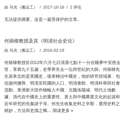
由
马光（搬运工）
2017-10-16
2 评论
无法提供摘要。这是一篇受保护的文章。
何炳棣教授及其《明清社会史论》
由
马光（搬运工）
2016-02-19
何炳棣教授於2012年六月七日清晨七點十一分在睡夢中安然去
世，享壽九十五歲，史學界失去一位跨世紀的大師。何炳棣先
生原來念的是英國史，後來轉治中國史，他的研究領域廣，包
括揚州鹽商、明清至民國的人口、明清會館、明清科舉與社會
流動、美洲新大陸作物輸入中國、北魏洛陽城、明代土地數
據、清代在中國史上的重要性、黃土與中國農業文化的起源和
近年研究的先秦諸子等。何先生收集史料之辛勤，運用史料之
精妙，方法與史識之獨…
阅读更多 »