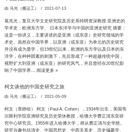
由
马光（搬运工）
2021-07-13
葛兆光，复旦大学文史研究院及历史系特聘资深教授 亚洲史的
学术史：欧洲东方学、 日本东洋学与中国的亚洲史研究 摘要：
这是一份讲义，主要讲述的是亚洲（或东亚）史研究领域的学
术史。虽然在中国学界，以亚洲（或东亚）为单元的历史研究
并没有成为显学，但19世纪以来，欧洲的东方学以及日本的东
洋学，在种种因素的刺激下，先后形成了一种超越传统中国，
视野扩大到亚洲（或东亚）的研究风气，并且曾经在20世纪影
响了中国学界…
阅读更多 »
柯文谈他的中国史研究之旅
由
马光（搬运工）
2021-05-09
柯文（章静绘） 柯文（Paul A. Cohen），1934年出生，美国韦
尔斯利学院亚洲研究及历史荣休教授，哈佛大学费正清东亚研
究中心研究员。1955年进入哈佛大学，师从费正清与史华慈。
研究兴趣包括清史、中国思想史、中西关系史、历史编纂学、