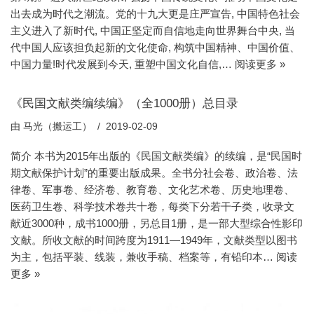
出去成为时代之潮流。党的十九大更是庄严宣告, 中国特色社会
主义进入了新时代, 中国正坚定而自信地走向世界舞台中央, 当
代中国人应该担负起新的文化使命, 构筑中国精神、中国价值、
中国力量!时代发展到今天, 重塑中国文化自信,…
阅读更多 »
《民国文献类编续编》（全1000册）总目录
由
马光（搬运工）
2019-02-09
简介 本书为2015年出版的《民国文献类编》的续编，是“民国时
期文献保护计划”的重要出版成果。全书分社会卷、政治卷、法
律卷、军事卷、经济卷、教育卷、文化艺术卷、历史地理卷、
医药卫生卷、科学技术卷共十卷，每类下分若干子类，收录文
献近3000种，成书1000册，另总目1册，是一部大型综合性影印
文献。所收文献的时间跨度为1911—1949年，文献类型以图书
为主，包括平装、线装，兼收手稿、档案等，有铅印本…
阅读
更多 »