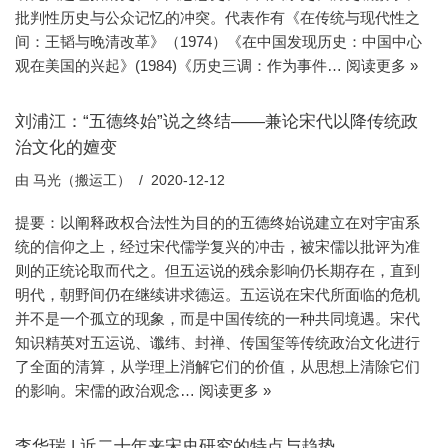
批判性历史与公众记忆的冲突。代表作有《在传统与现代性之
间：王韬与晚清改革》（1974）《在中国发现历史：中国中心
观在美国的兴起》(1984)《历史三调：作为事件…
阅读更多 »
刘浦江：“五德终始”说之终结——兼论宋代以降传统政
治文化的嬗变
由
马光（搬运工）
2020-12-12
提要：以阐释政权合法性为目的的五德终始说建立在对宇宙系
统的信仰之上，经过宋代儒学复兴的冲击，被宋儒以批评为准
则的正统论取而代之。但五运说的残余影响仍长期存在，直到
明代，朝野间仍在继续讲求德运。五运说在宋代所面临的危机
并不是一个孤立的现象，而是中国传统的一种共同境遇。宋代
知识精英对五运说、谶纬、封禅、传国玺等传统政治文化进行
了全面的清算，从学理上消解它们的价值，从思想上清除它们
的影响。宋儒的政治观念…
阅读更多 »
李华瑞 | 近二十年来宋史研究的特点与趋势