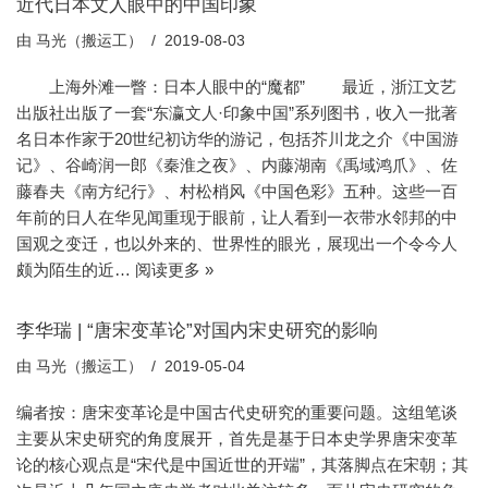
近代日本文人眼中的中国印象
由
马光（搬运工）
2019-08-03
上海外滩一瞥：日本人眼中的“魔都” 最近，浙江文艺
出版社出版了一套“东瀛文人·印象中国”系列图书，收入一批著
名日本作家于20世纪初访华的游记，包括芥川龙之介《中国游
记》、谷崎润一郎《秦淮之夜》、内藤湖南《禹域鸿爪》、佐
藤春夫《南方纪行》、村松梢风《中国色彩》五种。这些一百
年前的日人在华见闻重现于眼前，让人看到一衣带水邻邦的中
国观之变迁，也以外来的、世界性的眼光，展现出一个令今人
颇为陌生的近…
阅读更多 »
李华瑞 | “唐宋变革论”对国内宋史研究的影响
由
马光（搬运工）
2019-05-04
编者按：唐宋变革论是中国古代史研究的重要问题。这组笔谈
主要从宋史研究的角度展开，首先是基于日本史学界唐宋变革
论的核心观点是“宋代是中国近世的开端”，其落脚点在宋朝；其