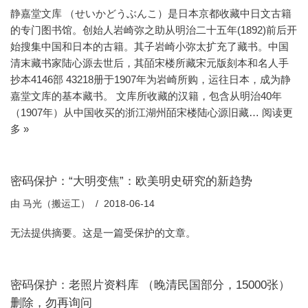
静嘉堂文库 （せいかどうぶんこ）是日本京都收藏中日文古籍
的专门图书馆。创始人岩崎弥之助从明治二十五年(1892)前后开
始搜集中国和日本的古籍。其子岩崎小弥太扩充了藏书。中国
清末藏书家陆心源去世后，其皕宋楼所藏宋元版刻本和名人手
抄本4146部 43218册于1907年为岩崎所购，运往日本，成为静
嘉堂文库的基本藏书。 文库所收藏的汉籍，包含从明治40年
（1907年）从中国收买的浙江湖州皕宋楼陆心源旧藏…
阅读更
多 »
密码保护：“大明变焦”：欧美明史研究的新趋势
由
马光（搬运工）
2018-06-14
无法提供摘要。这是一篇受保护的文章。
密码保护：老照片资料库 （晚清民国部分，15000张）
删除，勿再询问