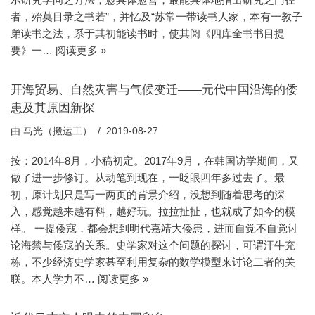
者，殆莫目录之书若”，并忆及“苏常一带读书人家，本有一教子
弟读书之法，系于其初能读书时，使其阅《四库全书书目提
要》一…
阅读更多 »
开海贸易、自然灾害与气候变迁——元代中国沿海的倭
患及其原因新探
由
马光（搬运工）
2019-08-27
按：2014年8月，小稿初定。2017年9月，在韩国访学期间，又
做了进一步修订。从动笔到现在，一眨眼四年多过去了。最
初，原计划只是写一两页的背景介绍，没想到随着思考的深
入，感觉越来越有料，越好玩。拉拉扯扯，也就成了如今的模
样。 一提倭寇，都会想到明代嘉靖大倭患，进而自觉不自觉讨
论海禁与倭寇的关系。史学家对这个问题的探讨，可谓汗牛充
栋，不少经济史学家甚至利用复杂的数学模型来讨论二者的关
联。本人学力不…
阅读更多 »