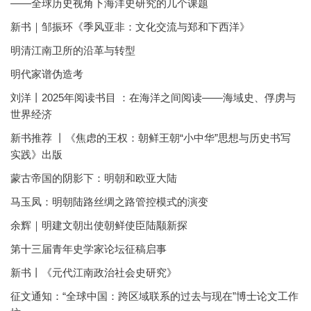
——全球历史视角下海洋史研究的几个课题
新书｜邹振环《季风亚非：文化交流与郑和下西洋》
明清江南卫所的沿革与转型
明代家谱伪造考
刘洋丨2025年阅读书目 ：在海洋之间阅读——海域史、俘虏与
世界经济
新书推荐 丨《焦虑的王权：朝鲜王朝“小中华”思想与历史书写
实践》出版
蒙古帝国的阴影下：明朝和欧亚大陆
马玉凤：明朝陆路丝绸之路管控模式的演变
余辉｜明建文朝出使朝鲜使臣陆颙新探
第十三届青年史学家论坛征稿启事
新书丨《元代江南政治社会史研究》
征文通知：“全球中国：跨区域联系的过去与现在”博士论文工作