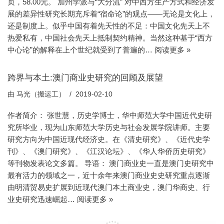
页，58.00元。 加州学派与“大分流” 对中西方生产方式和经济发
展的差异性研究长期充斥着“宿命论”的观点——无论是文化上，
还是制度上。似乎中国有着先天性的不足：中国文化先天上不
热爱私有，中国社会先天上抵制契约精神。当然这种基于“西方
中心论”的解释在上个世纪就受到了普遍的…
阅读更多 »
跨界与本土:澳门商业史研究的回顾及展望
由
马光（搬运工）
2019-02-10
作者简介： 张世慧，历史学博士，华中师范大学中国近代史研
究所毕业，现为山东师范大学历史与社会发展学院讲师。主要
研究方向为中国近现代经济史。在《清史研究》、《近代史学
刊》、《澳门研究》、《江汉论坛》、《华人华侨历史研究》
等刊物发表论文多篇。 导语： 澳门商业史一直是澳门史研究中
最有活力的领域之一，近十余年来澳门商业史史研究重点逐渐
由明清贸易史扩展到近现代澳门本土商业史，澳门华商史、行
业史研究迅速崛起…
阅读更多 »