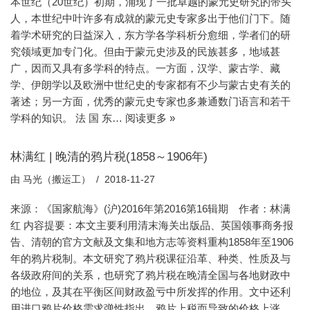
本世纪（20世纪）初期，涌现了一批卓越的蒙元史研究的带头
人，本世纪中叶许多有成就的蒙元史专家多出于他们门下。随
着学术研究的日益深入，东方学各学科析分愈细，学者们的研
究领域更加专门化。但由于蒙元史涉及的民族甚多，地域甚
广，因而又具有多学科的特点。一方面，汉学、蒙古学、藏
学、伊朗学以及欧洲中世纪史的专家都有不少与蒙古史有关的
著述；另一方面，优秀的蒙元史专家也多兼通数门语言和若干
学科的知识。 法 国 东…
阅读更多 »
林满红 | 晚清的鸦片税(1858～1906年)
由
马光（搬运工）
2018-11-27
来源：《国家航海》(沪)2016年第2016第16辑期 作者：林满
红 内容提要：本文主要利用清末海关出版品、英国领事商务报
告、清朝的官方文献及文集和地方志等资料重构1858年至1906
年的鸦片税制。本文研究了鸦片税课征沿革、种类、性质及与
各级政府间的关系，也研究了鸦片税在晚清全国与各地财政中
的地位，及其在平衡区间财政盈亏中所发挥的作用。文中还利
用进口鸦片价格需求弹性指出，鸦片上税而导致的价格上涨