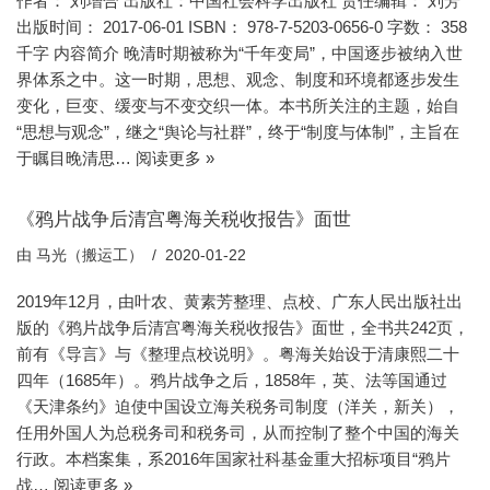
作者： 刘增合 出版社：中国社会科学出版社 责任编辑： 刘芳
出版时间： 2017-06-01 ISBN： 978-7-5203-0656-0 字数： 358
千字 内容简介 晚清时期被称为“千年变局”，中国逐步被纳入世
界体系之中。这一时期，思想、观念、制度和环境都逐步发生
变化，巨变、缓变与不变交织一体。本书所关注的主题，始自
“思想与观念”，继之“舆论与社群”，终于“制度与体制”，主旨在
于瞩目晚清思…
阅读更多 »
《鸦片战争后清宫粤海关税收报告》面世
由
马光（搬运工）
2020-01-22
2019年12月，由叶农、黄素芳整理、点校、广东人民出版社出
版的《鸦片战争后清宫粤海关税收报告》面世，全书共242页，
前有《导言》与《整理点校说明》。粤海关始设于清康熙二十
四年（1685年）。鸦片战争之后，1858年，英、法等国通过
《天津条约》迫使中国设立海关税务司制度（洋关，新关），
任用外国人为总税务司和税务司，从而控制了整个中国的海关
行政。本档案集，系2016年国家社科基金重大招标项目“鸦片
战…
阅读更多 »