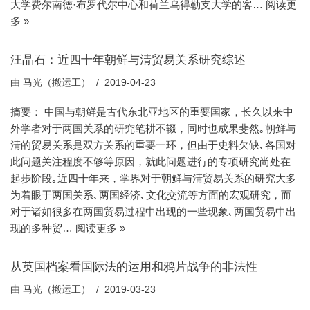
大学费尔南德·布罗代尔中心和荷兰乌得勒支大学的客…
阅读更
多 »
汪晶石：近四十年朝鲜与清贸易关系研究综述
由
马光（搬运工）
2019-04-23
摘要： 中国与朝鲜是古代东北亚地区的重要国家，长久以来中
外学者对于两国关系的研究笔耕不辍，同时也成果斐然｡朝鲜与
清的贸易关系是双方关系的重要一环，但由于史料欠缺､各国对
此问题关注程度不够等原因，就此问题进行的专项研究尚处在
起步阶段｡近四十年来，学界对于朝鲜与清贸易关系的研究大多
为着眼于两国关系､两国经济､文化交流等方面的宏观研究，而
对于诸如很多在两国贸易过程中出现的一些现象､两国贸易中出
现的多种贸…
阅读更多 »
从英国档案看国际法的运用和鸦片战争的非法性
由
马光（搬运工）
2019-03-23