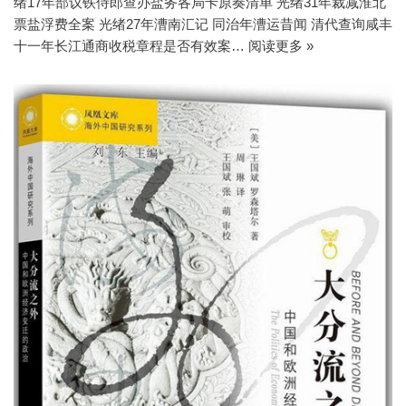
绪17年部议铁侍郎查办盐务各局卡原奏清单 光绪31年裁减淮北
票盐浮费全案 光绪27年漕南汇记 同治年漕运昔闻 清代查询咸丰
十一年长江通商收税章程是否有效案…
阅读更多 »