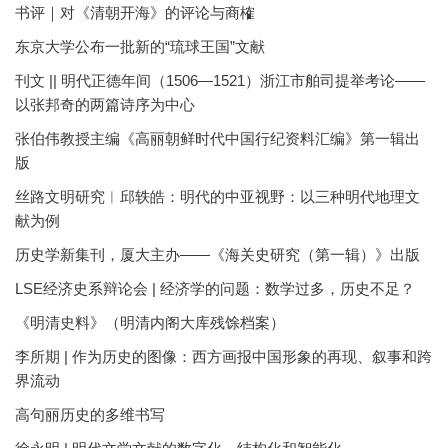
书评｜对《清朝开海》的评论与商榷
东京大学公布一批新的“琉球王国”文献
刊文 || 明代正德年间（1506—1521）浙江市舶司提举考论——
以张邦奇的两篇诗序为中心
张伯伟教授主编《高丽朝鲜时代中国行纪资料汇编》第一辑出
版
丝路文明研究︱邱轶皓：明代的中亚视野：以三种明代地理文
献为例
历史学新集刊，厦大主办——《海关史研究（第一辑）》出版
LSE经济史系辩论会 | 经济学的问题：数学过多，历史不足？
《明清史料》（明清内阁大库残馀档案）
李所期 | 作为历史的图像：西方画报中国形象的再现、叙事和跨
界流动
高句丽历史的多维书写