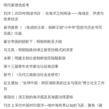
明代家谱伪造考
刘洋丨2025年阅读书目 ：在海洋之间阅读——海域史、俘虏与
世界经济
新书推荐 丨《焦虑的王权：朝鲜王朝“小中华”思想与历史书写
实践》出版
蒙古帝国的阴影下：明朝和欧亚大陆
马玉凤：明朝陆路丝绸之路管控模式的演变
余辉｜明建文朝出使朝鲜使臣陆颙新探
第十三届青年史学家论坛征稿启事
新书丨《元代江南政治社会史研究》
征文通知：“全球中国：跨区域联系的过去与现在”博士论文工作
坊
黄国信｜清王朝的海洋观及其海疆治理逻辑
刊文 || 宋代中国对印度洋—地中海世界认知的飞跃：聚焦《诸