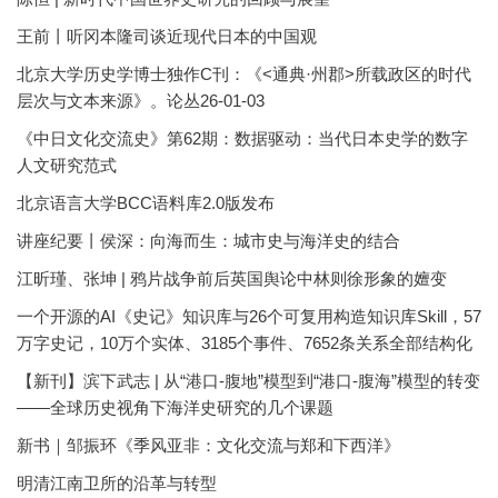
王前丨听冈本隆司谈近现代日本的中国观
北京大学历史学博士独作C刊：《<通典·州郡>所载政区的时代
层次与文本来源》。论丛26-01-03
《中日文化交流史》第62期：数据驱动：当代日本史学的数字
人文研究范式
北京语言大学BCC语料库2.0版发布
讲座纪要丨侯深：向海而生：城市史与海洋史的结合
江昕瑾、张坤 | 鸦片战争前后英国舆论中林则徐形象的嬗变
一个开源的AI《史记》知识库与26个可复用构造知识库Skill，57
万字史记，10万个实体、3185个事件、7652条关系全部结构化
【新刊】滨下武志 | 从“港口-腹地”模型到“港口-腹海”模型的转变
——全球历史视角下海洋史研究的几个课题
新书｜邹振环《季风亚非：文化交流与郑和下西洋》
明清江南卫所的沿革与转型