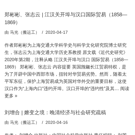
郑彬彬、张志云 | 江汉关开埠与汉口国际贸易（1858—
1869）
由
马光（搬运工）
2020-04-17
作者郑彬彬为上海交通大学科学史与科学文化研究院博士研究
生，张志云为上海交通大学历史系教授 原文载《近代史研究》
2020年第2期，注释从略 江汉关开埠与汉口 国际贸易（1858—
1869） 郑彬彬、张志云 内容提要 英国觊觎长江贸易特权，是
为了开辟中国中西部市场，扭转对华贸易劣势。然而，随着太
平军东征，保护上海贸易成为英国对华外交的重要目标，这使
汉口作为“上海内口”违约开埠。汉口开埠的“违约性”及其…
阅读
更多 »
刘增合 | 嬗变之境：晚清经济与社会研究疏稿
由
马光（搬运工）
2020-04-16