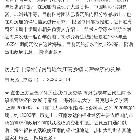
年历史的沉船，在沉船内发现了大量香料、中国明朝时期瓷
器、非洲钱币等。目前科考团队已将沉船内部分物品取出，也
在对沉船的详细信息进行研究。 根据每日邮报报道，近日在葡
萄牙卡斯卡伊斯市相关负责人介绍，一组考古学家在里斯本附
近海岸发现一艘百年沉船，初步分析这艘船应是在1575年至
1625年期间沉没在这片海域，目前沉船据水面约12米深。 随后
当地政府以及…
阅读更多 »
历史学 | 海外贸易与近代江南乡镇民营经济的发展
由
马光（搬运工）
2020-05-14
★ 点击上方蓝色字体关注我们 历史学 海外贸易与近代江南 乡
镇民营经济的发展 于新娟 上海外国语大学 马克思主义学院
上海 200083 ▲《厦门大学学报(哲学社会科学版)》2020年第1
期，约13000字 历史上，江南发达的棉业经济主要依赖国内市
场的需求和政府军需以及税收的变相刺激。近代五口通商以
后，海外贸易的活跃使江南的棉业流通进一步扩大到世界其他
国家和地区…
阅读更多 »