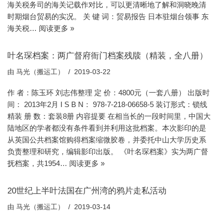
海关税务司的海关记载作对比，可以更清晰地了解和洞晓晚清
时期烟台贸易的实况。 关 键 词：贸易报告 日本驻烟台领事 东
海关税…
阅读更多 »
叶名琛档案：两广督府衙门档案残牍（精装，全八册）
由
马光（搬运工）
2019-03-22
作 者：陈玉环 刘志伟整理 定 价：4800元（一套八册） 出版时
间： 2013年2月 I S B N： 978-7-218-06658-5 装订形式：锁线
精装 册 数：套装8册 内容提要 在相当长的一段时间里，中国大
陆地区的学者都没有条件看到并利用这批档案。本次影印的是
从英国公共档案馆购得档案缩微胶卷，并委托中山大学历史系
负责整理和研究，编辑影印出版。 《叶名琛档案》实为两广督
抚档案，共1954…
阅读更多 »
20世纪上半叶法国在广州湾的鸦片走私活动
由
马光（搬运工）
2019-03-14