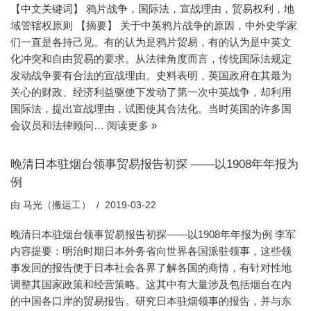
【中文关键词】 鸦片战争，国际法，宣战理由，贸易权利，地
域管辖权原则 【摘要】 关于中英鸦片战争的原因，中外史学家
们一直是各持己见。有的认为是鸦片贸易，有的认为是中英文
化冲突和自由贸易的要求。从法律角度而言，传统国际法规定
发动战争要有合法的宣战理由。史料表明，英国政府在其最为
关心的财政、经济利益驱使下发动了第一次中英战争，却利用
国际法，提出宣战理由，试图使其合法化。当时英国的许多国
会议员和法律顾问…
阅读更多 »
晚清日本驻烟台领事贸易报告初探 ——以1908年年报为
例
由
马光（搬运工）
2019-03-22
晚清日本驻烟台领事贸易报告初探——以1908年年报为例 李军
内容提要：明治时期日本外务省向世界各国派驻领事，这些领
事发回的报告便于日本社会各界了解各国的商情，有针对性地
调整其国家政策和经营策略。这其中有大量涉及包括烟台在内
的中国各口岸的贸易报告。研究日本驻烟领事的报告，并与东