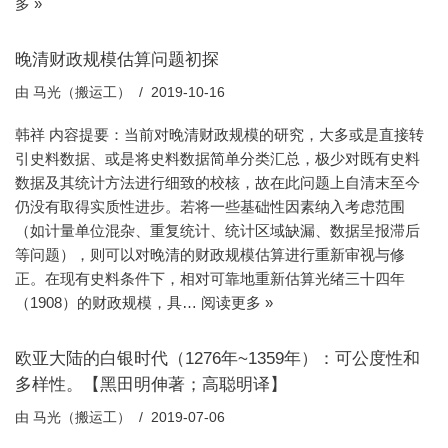
多 »
晚清财政规模估算问题初探
由
马光（搬运工）
2019-10-16
韩祥 内容提要：当前对晚清财政规模的研究，大多或是直接转
引史料数据、或是将史料数据简单分类汇总，极少对既有史料
数据及其统计方法进行细致的校核，故在此问题上自清末至今
仍没有取得实质性进步。若将一些基础性因素纳入考虑范围
（如计量单位混杂、重复统计、统计区域缺漏、数据呈报滞后
等问题），则可以对晚清的财政规模估算进行重新审视与修
正。在现有史料条件下，相对可靠地重新估算光绪三十四年
（1908）的财政规模，具…
阅读更多 »
欧亚大陆的白银时代（1276年~1359年）：可公度性和
多样性。【黑田明伸著；高聪明译】
由
马光（搬运工）
2019-07-06