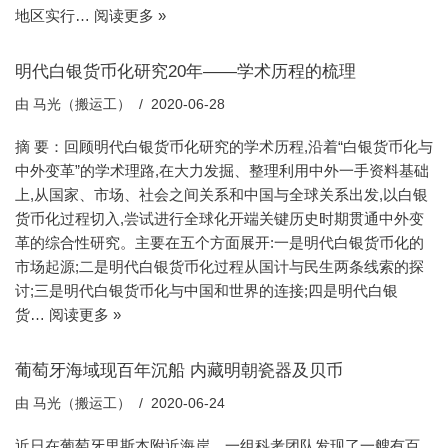
地区实行…
阅读更多 »
明代白银货币化研究20年——学术历程的梳理
由
马光（搬运工）
2020-06-28
摘 要：回顾明代白银货币化研究的学术历程,沿着“白银货币化与
中外变革”的学术理路,在大力发掘、整理利用中外一手资料基础
上,从国家、市场、社会之间关系和中国与全球关系出发,以白银
货币化过程切入,尝试进行全球化开端关键历史时期贯通中外变
革的综合性研究。主要在五个方面展开:一是明代白银货币化的
市场起源;二是明代白银货币化过程从国计与民生两条线索的探
讨;三是明代白银货币化与中国和世界的连接;四是明代白银
货…
阅读更多 »
葡萄牙海域现百年沉船 内藏明朝瓷器及贝币
由
马光（搬运工）
2020-06-24
近日在葡萄牙里斯本附近海岸，一组科考团队发现了一艘有百