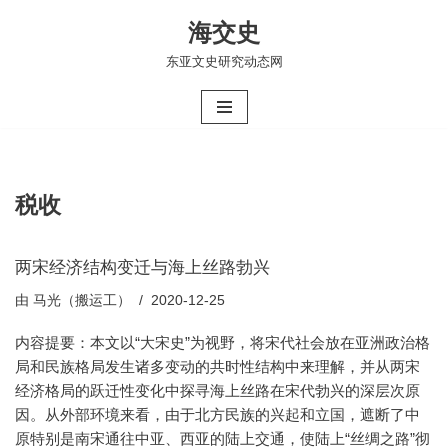
海交史
跳
东亚文史研究动态网
至
正
文
税收
两宋经济结构变迁与海上丝路勃兴
由
马光（搬运工）
2020-12-25
内容提要：本文以“大宋史”为视野，将宋代社会放在亚洲政治格
局和民族格局发生诸多变动的共时性结构中来理解，并从两宋
经济格局的跃迁性变化中探寻海上丝路在宋代勃兴的深层次原
因。从外部环境来看，由于北方民族的兴起和立国，遮断了中
原特别是南宋通往中亚、西亚的陆上交通，使陆上“丝绸之路”彻