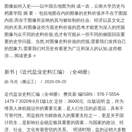
图像如何入史——以中国古地图为例 成一农，云南大学历史与
档案学院 摘 要： 包括地图在内的图像的史料价值并不在于图面
内容,而在于图像所反映的其与被绘制的社会、经济以及文化之
间的关系,对图像这些方面史料价值的思考才能更为深入的挖掘
图像与众不同的史料价值,也才有可能从一些不同的侧面回应重
要的史学问题。当然,对图像史料价值的挖掘,需要我们发挥自己
的想象力,需要我们对历史有着更为广泛和深入的认知,这些都
涉…
阅读更多 »
新书 |《​近代盐业史料汇编》（全48册）
由
马光（搬运工）
2020-09-20
近代盐业史料汇编（全48册） 樊良新 编ISBN：978-7-5554-
1479-7 2020年6月1版1次 定价：36000元 出版说明 盐，作为
维系人体机能运作的重要元素，是人们生活的必需品，具有不
可替代性。而盐税作为财政收入的重要支柱之一，更是关乎国
计民生，是影响社会稳定极其重要的因素，与国家的政治、经
济、社会、文化有着密切的关系。 明清时期，盐的运销大多数