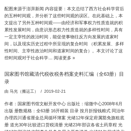
配图来源于澎湃新闻 内容提要：本文总结了西方社会科学背后
的五种时间观，并分析了这些时间观的误区。在此基础上，本
文提出了另外五种时间观——由经济和军事权力性质造就的积
累性发展时间，由意识形态权力性质造就的多样性时间，具有
一定主宰性的政治时间，能促使事物往反方向发展的道家时
间，以及现实历史过程中所呈现的复合时间 （积累发展、多样
性时间、主宰性政治时间和道家时间的复合）。本文讨论了这
些时间观对于社会科学…
阅读更多 »
国家图书馆藏清代税收税务档案史料汇编（全63册）目
录
由
马光（搬运工）
2019-02-21
作者：国家图书馆文献开发中心 出版社：缩微中心2008年6月
出版 册数规格：全63册 16开精装 目录 按月折报钱粮式 同治年
办理四川通省厘金总局循环簿案 光绪12年保定府属豁免旗租底
册 道光30年比较进口货税清册 光绪23年部议各省土药章程 光