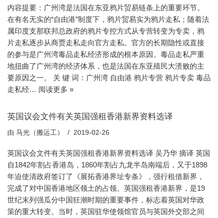
内容提要：广州湾是法国在东亚鸦片贸易链条上的重要环节。
在有名无实的“自由港”制度下，鸦片贸易实为鸦片走私；随着法
属印度支那联邦总政府的鸦片专控方式从专营转变为专卖，鸦
片走私逐步从商贾走私走向官方走私。官方的长期隐性或直接
的参与是广州湾毒品走私经济形成的根本原因。毒品走私严重
地扭曲了广州湾的经济体系，也是法国在东亚殖民大溃败的主
要原因之一。 关 键 词：广州湾 自由港 鸦片专营 鸦片专卖 毒品
走私经…
阅读更多 »
英国议会文件有关英国强租香港新界资料选译
由
马光（搬运工）
2019-02-26
英国议会文件有关英国强租香港新界资料选译 吴乃华 摘译 英国
自1842年割占香港岛，1860年割占九龙半岛南端后，又于1898
年迫使清政府签订了《展拓香港界址专条》，强行租借新界，
完成了对中国香港地区领土的占领。英国强租香港新界，是19
世纪末列强瓜分中国狂潮时期的重要事件，标志着英国对华政
策的重大转变。当时，英国驻华使领馆官员与英国外交部之间