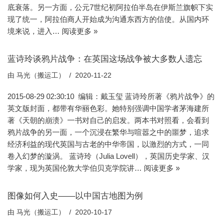
底衰落。另一方面，公元7世纪初阿拉伯半岛在伊斯兰旗帜下实
现了统一，阿拉伯商人开始成为沟通东西方的信使。从国内环
境来说，进入…
阅读更多 »
蓝诗玲谈鸦片战争：在英国这场战争被大多数人遗忘
由
马光（搬运工）
2020-11-22
2015-08-29 02:30:10 编辑：戴玉玺 蓝诗玲所著《鸦片战争》的
英文版封面，都带有华丽色彩。她特别强调中国学者茅海建所
著《天朝的崩溃》一书对自己的启发。两本书对照看，会看到
鸦片战争的另一面，一个沉浸在繁华与喧嚣之中的噩梦，追求
经济利益的现代英国与古老的中华帝国，以激烈的方式，一同
卷入幻梦的漩涡。 蓝诗玲（Julia Lovell），英国历史学家、汉
学家，现为英国伦敦大学伯贝克学院讲…
阅读更多 »
图像如何入史——以中国古地图为例
由
马光（搬运工）
2020-10-17