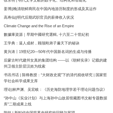
徐永明 | 明代文学文献的数字化、结构化和智能化
姜博||晚清朝鲜商民在中国内地游历制度的形成及其运作
高寿仙||明代后期武职官员的薪俸收入状况
Climate Change and the Rise of an Empire
數據庫資源｜早期中國研究選輯, 十六至二十世紀初
王学典：逼人成材，顾颉刚弟子遍天下的秘诀
黄兴涛丨19世纪20—50年代中国新名词的生成与传播
后蒙古时代建州女真的集团结构 ——以《朝鲜实录》记载的建
州卫领主阶层汉姓为线索
书讯书话 | 陈锋教授：“大财政史观”下的清代税收研究 | 国家哲
学社会科学成果文库
理论|林声渊、吴宏岐：《历史海防地理学若干理论问题刍议》
“孙中山《实业计划》与上海孙中山故居馆藏图书文献专题数据
库”二期成果上线
陈恒 | 新时代中国世界史研究的回顾与展望