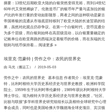
摘要：13世纪后期欧亚大陆的白银突然变得充裕，而到14世纪
60年代又突然稀缺了。伦敦造币厂的银币年产量与孟加拉的银
卢比的年发行量的变动如影随形，两者之间的这种联动是蒙古
帝国将银的流通从市场底层转移到了欧亚大陆的长途贸易的结
果，虽然对此观点仍存争议。在第一个白银时代，货币流通分
为多个层级，而白银则始终在高层级流动，以白银重量确定的
记账单位在欧亚商路的西端决定着银币的价格，而在东端的元
朝则与纸币保持着…
阅读更多 »
埃里克·范豪特 | 劳作之中：农民的世界史
由
马光（搬运工）
2019-05-03
劳作之中：农民的世界史 基本信息 作者简介：埃里克·范豪
特，比利时根特大学历史系经济史与世界史教授，欧洲科学院
院士。1959年生于比利时蒂伦豪特，1989年获比利时根特大学
博士学位。现为根特大学历史系经济史与世界史教授，“社区、
比较与联接”多学科世界史研究组组长以及根特全球研究中心理
事会成员，同时也是美国哈佛大学魏德海全球史项目、宾汉顿