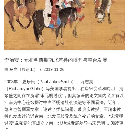
李治安：元和明前期南北差异的博弈与整合发展
由
马光（搬运工）
2019-11-26
2003年，史乐民（PauLJakovSmith）、万志英
（RichardyonGlahn）等美国学者提出，在唐宋变革和晚明、清
繁盛之间存在所谓“宋元明过渡”，但其编著的论文集内又含有以
江南为中心连续探讨中唐至明清社会演进等不同看法。近年，
笔者也曾撰写文章，论述了类似问题。萧启庆教授、王瑞来教
授也发表讨论近古南、北发展歧异及统合变迁的文章。 “宋元明
过渡”说究竟能否成立？南、北地域发展差异与宋元明…
阅读更