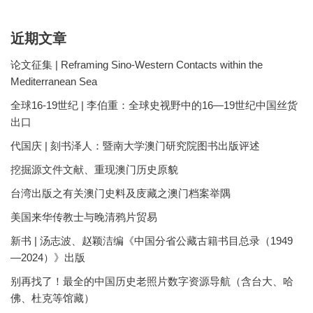
近期文章
论文征集 | Reframing Sino-Western Contacts within the
Mediterranean Sea
全球16-19世纪 | 李伯重：全球史视野中的16—19世纪中国丝货
出口
代国庆 | 刻书泽人：暨南大学澳门研究院图书出版评述
挖掘源文件文献、重现澳门历史原貌
台湾出版之有关澳门史料及庋藏之澳门档案举隅
美国来华传教士与晚清鸦片贸易
新书 | 汤志波、赵颖洁编《中国分省公藏古籍书目总录（1949
—2024）》出版
别再找了！最全的中国历史老照片数字资源导航（含台大、哈
佛、杜克等馆藏）