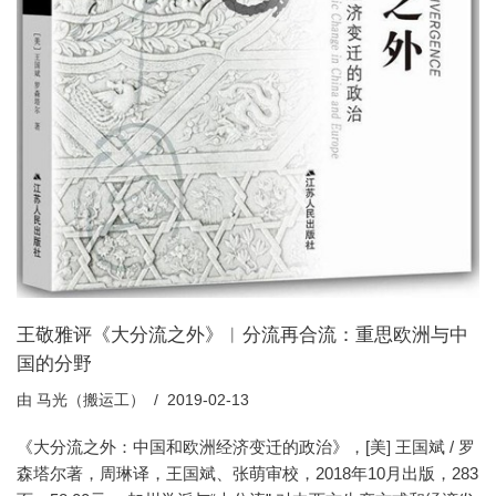
王敬雅评《大分流之外》︱分流再合流：重思欧洲与中
国的分野
由
马光（搬运工）
2019-02-13
《大分流之外：中国和欧洲经济变迁的政治》，[美] 王国斌 / 罗
森塔尔著，周琳译，王国斌、张萌审校，2018年10月出版，283