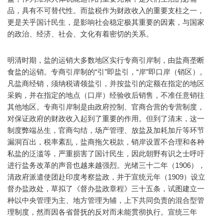
品，具有不可替代性。而盐税作为财政收入的重要支柱之一，
更是关乎国计民生，是影响社会稳定极其重要的因素，与国家
的政治、经济、社会、文化有着密切的关系。
明清时期，盐的运销大多数地区实行专商引岸制，由盐商垄断
食盐的运销。专商引岸制的“引”即盐引，“岸”即口岸（销区）。
凡盐商经销，须纳税请领盐引，并按盐引的定额在指定的地区
采购，并在指定的地点（口岸）经验收后销售，不准任意销往
其他地区。专商引岸制是由政府控制、官商合营的专营制度，
对保证政府的财政收入起到了重要的作用。但到了清末，这一
制度弊端丛生，官商勾结，场产管理、放盐及加耗加斤等环节
漏洞百出，税率紊乱，盐商拖欠税款，销岸设置不合理和各种
私盐的泛滥等，严重损害了国计民生，因此朝野有识之士呼吁
进行盐务改革的声音也越来越强烈。光绪三十二年（1906），
清政府派遣使团赴印度考察盐政，并于宣统元年（1909）设立
督办盐政处，草拟了《督办盐政章程》三十五条，试图建立一
种以中央管理为主、地方管理为辅，上下共同负责的混合型管
理制度，然而因各省督抚的反对而未能贯彻执行。宣统三年