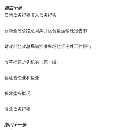
第四十册
云南盐务纪要滇东盐务纪实
云南全省公路总局黑井区食盐运销处报告书
财政部盐政总局闽浙淮鲁场盐督运处工作报告
改革福建盐务纪实（第一编）
福建省渔业和盐业
福建盐务概况
淮北盐务纪要
第四十一册