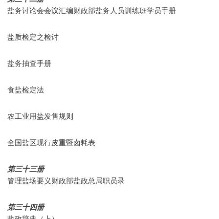
盐务讨论会会议汇编财政部盐务人员训练班学员手册
盐质检定之检讨
盐务抽查手册
食盐检定法
农工业用盐发售规则
全国盐区现行皮重暨卤耗表
第三十三册
管理盐场要义财政部盐政总局职员录
第三十四册
盐政辞典（上）