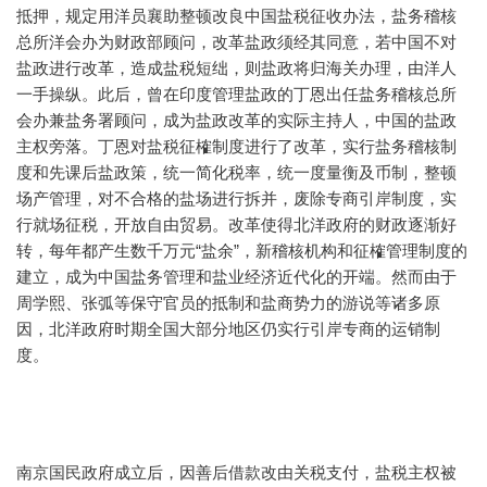
抵押，规定用洋员襄助整顿改良中国盐税征收办法，盐务稽核
总所洋会办为财政部顾问，改革盐政须经其同意，若中国不对
盐政进行改革，造成盐税短绌，则盐政将归海关办理，由洋人
一手操纵。此后，曾在印度管理盐政的丁恩出任盐务稽核总所
会办兼盐务署顾问，成为盐政改革的实际主持人，中国的盐政
主权旁落。丁恩对盐税征榷制度进行了改革，实行盐务稽核制
度和先课后盐政策，统一简化税率，统一度量衡及币制，整顿
场产管理，对不合格的盐场进行拆并，废除专商引岸制度，实
行就场征税，开放自由贸易。改革使得北洋政府的财政逐渐好
转，每年都产生数千万元“盐余”，新稽核机构和征榷管理制度的
建立，成为中国盐务管理和盐业经济近代化的开端。然而由于
周学熙、张弧等保守官员的抵制和盐商势力的游说等诸多原
因，北洋政府时期全国大部分地区仍实行引岸专商的运销制
度。
南京国民政府成立后，因善后借款改由关税支付，盐税主权被