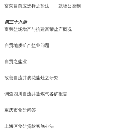
富荣目前应选择之盐法——就场公卖制
第三十九册
富荣盐场增产与抗建富荣盐产概况
自贡地质矿产盐业问题
自贡之盐业
改善自流井炭花盐灶之研究
调查四川自流井盐煤气各矿报告
重庆市食盐问答
上海区食盐贷款实施办法