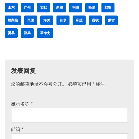
山东
广州
文献
新疆
明清
晚清
档案
档案馆
民国
海关
目录
私盐
税收
蒙古
贸易
辞典
革命史
发表回复
您的邮箱地址不会被公开。
必填项已用
*
标注
显示名称
*
邮箱
*