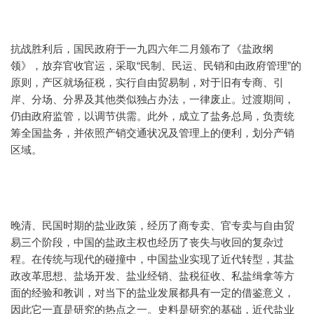
抗战胜利后，国民政府于一九四六年二月颁布了《盐政纲
领》，放弃官收官运，采取“民制、民运、民销和由政府管理”的
原则，产区就场征税，实行自由贸易制，对于旧有专商、引
岸、分场、分界及其他类似独占办法，一律废止。过渡期间，
仍由政府监管，以调节供需。此外，成立了盐务总局，负责统
筹全国盐务，并依照产销交通状况及管理上的便利，划分产销
区域。
晚清、民国时期的盐业政策，经历了商专卖、官专卖与自由贸
易三个阶段，中国的盐政主权也经历了丧失与收回的复杂过
程。在传统与现代的碰撞中，中国盐业实现了近代转型，其盐
政改革思想、盐场开发、盐业经销、盐税征收、私盐缉拿等方
面的经验和教训，对当下的盐业发展都具有一定的借鉴意义，
因此它一直是研究的热点之一。史料是研究的基础，近代盐业