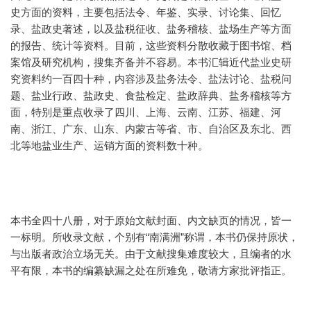
史方面的资料，主要包括法令、年鉴、实录、讨论集、回忆
录、盐政史著述，以及盐税征收、盐务稽核、盐场生产等方面
的报告、统计等资料。目前，这些资料分散收藏于图书馆、档
案馆及研究机构，搜集齐备并不容易。本书汇辑近代盐业史研
究资料约一百四十种，内容涉及盐务法令、盐法讨论、盐税问
题、盐业行政、盐政史、食盐检定、盐政辞典、盐务稽核等方
面，特别是重点收录了四川、上海、云南、江苏、福建、河
南、浙江、广东、山东、内蒙古等省、市、自治区及东北、西
北等地盐业生产、运销方面的资料数十种。
本书全四十八册，对于原始文献封面、内文缺页的情况，皆一
一标明。所收录文献，个别有“南满洲”称谓，本书仍保持原状，
与出版者政治立场无关。由于文献搜集难度较大，且编者的水
平有限，本书的编纂缺漏之处在所难免，敬请方家批评指正。