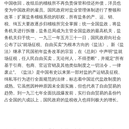
中国收回，改组后的稽核所不再负责保管和偿还外债，洋员也
变为中国政府的雇员。国民政府对盐业管理体制进行了整顿和
改革：扩展盐务稽核系统的职权，所有盐务的产、运、销、
税、缉五大要政逐步归稽核所完全掌握；统一全国盐政，将盐
务机关进行拆撤，盐务总局成为主管全国盐政的最高机关，盐
务机关归于统一。一九三一年五月三十一日，国民政府向社会
公布了以“就场征税、自由买卖”为根本方向的《盐法》。新《盐
法》继承了民国初年盐务改革的宗旨，在《总则》中声明“盐就
场征税，任人民自由买卖，无论何人，不得垄断”，并规定“所有
基于引商、包商、官运官销及其他类似制度之一切法令，一律
废止”。《盐法》是中国有史以来第一部对盐的产运销及征税、
缉私等行为进行全面规范的法律，标志着中国近代盐政制度的
成熟。它虽然因种种原因未全面实施，但也代表了自由贸易的
趋势。到一九三七年全面抗战爆发前，实行自由贸易的县份约
占全国的六成以上，国民政府的盐税收入也得到极大的增长。