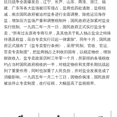
抗日战争全面爆发后，辽宁、长芦、山东、两淮、浙江、福
建、广东等各大盐场被日军侵占，盐商也四处逃散，盐税锐
减，南京国民政府被迫对盐务进行全面调整。除抢运沿海存
盐，增加后方盐场产量和调整税制外，国民政府还加紧对盐业
实行统制。一九四二年一月一日，国民政府正式实行盐业专
卖，“所有过去原有专商引岸，及其他关于私人独占盐业之特殊
待遇及权益，应自专卖实行日起一律废除”。同年十月，国民政
府正式颁布了《盐专卖暂行条例》，采用“民制、官收、官运、
官卖专卖制度”，把盐商独占之利收归国有，以稳定物价，增加
财政收入。盐专卖政策历时三年零一个月，所获得的各项税收
约占当时国民政府税收的一半，对稳定物价和支撑长期抗战起
到了重要作用，同时也加重了人民负担，并对盐业发展造成了
消极影响。一九四五年一月二十三日，因物价疯涨，国民政府
被迫停止专卖制度，改行征税，大幅提高了盐税税率。