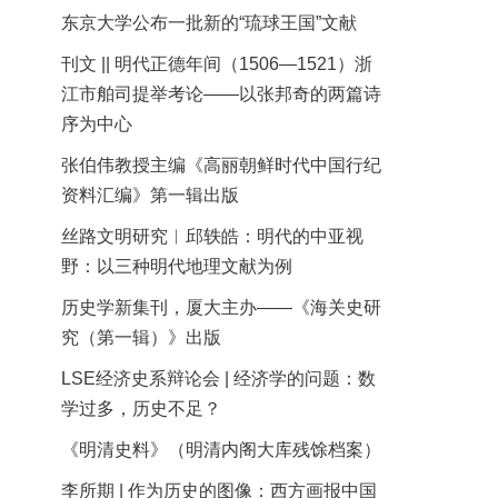
东京大学公布一批新的“琉球王国”文献
刊文 || 明代正德年间（1506—1521）浙
江市舶司提举考论——以张邦奇的两篇诗
序为中心
张伯伟教授主编《高丽朝鲜时代中国行纪
资料汇编》第一辑出版
丝路文明研究︱邱轶皓：明代的中亚视
野：以三种明代地理文献为例
历史学新集刊，厦大主办——《海关史研
究（第一辑）》出版
LSE经济史系辩论会 | 经济学的问题：数
学过多，历史不足？
《明清史料》（明清内阁大库残馀档案）
李所期 | 作为历史的图像：西方画报中国