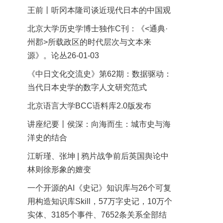
王前丨听冈本隆司谈近现代日本的中国观
北京大学历史学博士独作C刊：《<通典·
州郡>所载政区的时代层次与文本来
源》。论丛26-01-03
《中日文化交流史》第62期：数据驱动：
当代日本史学的数字人文研究范式
北京语言大学BCC语料库2.0版发布
讲座纪要丨侯深：向海而生：城市史与海
洋史的结合
江昕瑾、张坤 | 鸦片战争前后英国舆论中
林则徐形象的嬗变
一个开源的AI《史记》知识库与26个可复
用构造知识库Skill，57万字史记，10万个
实体、3185个事件、7652条关系全部结