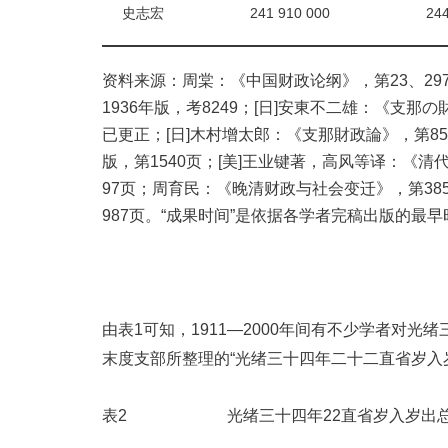
史志宏
241 910 000
244
资料来源：周棠：《中国财政论纲》，第23、29
1936年版，考8249；[日]安東不二雄：《支那の財
已更正；[日]木村增太郎：《支那財政論》，第8
版，第1540页；[美]王业键著，高风等译：《清代
97页；周育民：《晚清财政与社会变迁》，第385
987页。“成果时间”是依据各学者完稿出版的最
由表1可知，1911—2000年间有不少学者对
末度支部所整理的“光绪三十四年二十二直省岁入岁
表2 光绪三十四年22直省岁入岁出总