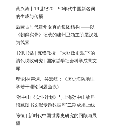
黄兴涛丨19世纪20—50年代中国新名词
的生成与传播
后蒙古时代建州女真的集团结构 ——以
《朝鲜实录》记载的建州卫领主阶层汉姓
为线索
书讯书话 | 陈锋教授：“大财政史观”下的
清代税收研究 | 国家哲学社会科学成果文
库
理论|林声渊、吴宏岐：《历史海防地理
学若干理论问题刍议》
“孙中山《实业计划》与上海孙中山故居
馆藏图书文献专题数据库”二期成果上线
陈恒 | 新时代中国世界史研究的回顾与展
望