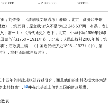
 900 000
－2 990 000
2000年
7页；刘锦藻：《清朝续文献通考》卷68，北京：商务印书馆
政》，第35頁，原文载“岁入不足”为12 246 637两，有误，表1
5頁；萧一山：《清代通史》卷下，北京：中华书局1986年影印
田赋刍论(1750－1911年)》，北京：人民出版社2008年版，第
页；汪敬虞主编：《中国近代经济史1898—1927》(中)，第
早时间，非翻译版或再版时间。
光绪三十四年的财政规模进行过研究，而且他们的史料依据大多为清
[3]
出总数表” ，
并在此基础上估算全国的财政规模。
数表