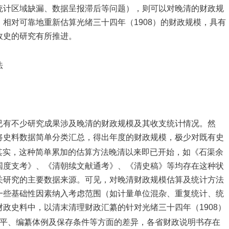
统计区域缺漏、数据呈报滞后等问题），则可以对晚清的财政规
相对可靠地重新估算光绪三十四年（1908）的财政规模，具有
政史的研究有所推进。
法
已有不少研究成果涉及晚清的财政规模及其收支统计情况。然
将史料数据简单分类汇总，得出年度的财政规模，极少对既有史
其实，这种简单累加的估算方法晚清以来即已开始，如《石渠余
国度支考》、《清朝续文献通考》、《清史稿》等均存在这种状
关研究的主要数据来源。可见，对晚清财政规模估算及统计方法
一些基础性因素纳入考虑范围（如计量单位混杂、重复统计、统
政史料中，以清末清理财政汇纂的针对光绪三十四年（1908）
平、编纂体例及保存条件等方面的差异，各省财政说明书存在