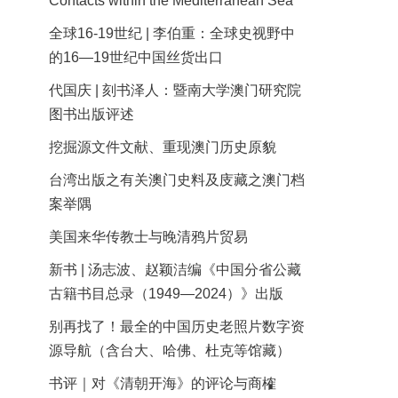
Contacts within the Mediterranean Sea
全球16-19世纪 | 李伯重：全球史视野中
的16—19世纪中国丝货出口
代国庆 | 刻书泽人：暨南大学澳门研究院
图书出版评述
挖掘源文件文献、重现澳门历史原貌
台湾出版之有关澳门史料及庋藏之澳门档
案举隅
美国来华传教士与晚清鸦片贸易
新书 | 汤志波、赵颖洁编《中国分省公藏
古籍书目总录（1949—2024）》出版
别再找了！最全的中国历史老照片数字资
源导航（含台大、哈佛、杜克等馆藏）
书评｜对《清朝开海》的评论与商榷