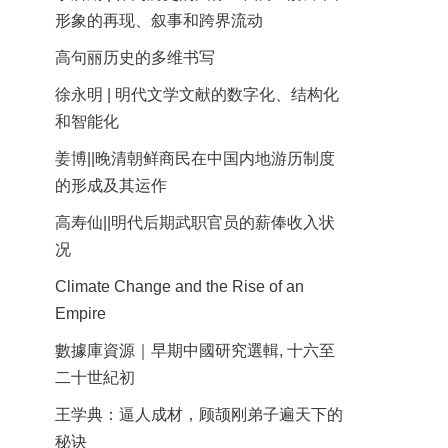
形象的再现、叙事和跨界流动
高句丽历史的多维书写
徐永明 | 明代文学文献的数字化、结构化
和智能化
姜博||晚清朝鲜商民在中国内地游历制度
的形成及其运作
高寿仙||明代后期武职官员的薪俸收入状
况
Climate Change and the Rise of an
Empire
數據庫資源｜早期中國研究選輯, 十六至
二十世紀初
王学典：逼人成材，顾颉刚弟子遍天下的
秘诀