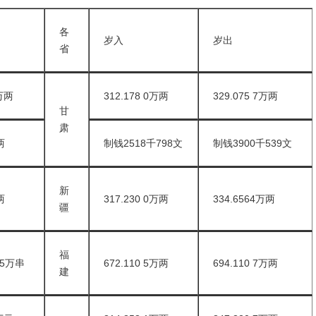
各
岁入
岁出
省
9万两
312.178 0万两
329.075 7万两
甘
肃
两
制钱2518千798文
制钱3900千539文
新
两
317.230 0万两
334.6564万两
疆
福
 5万串
672.110 5万两
694.110 7万两
建