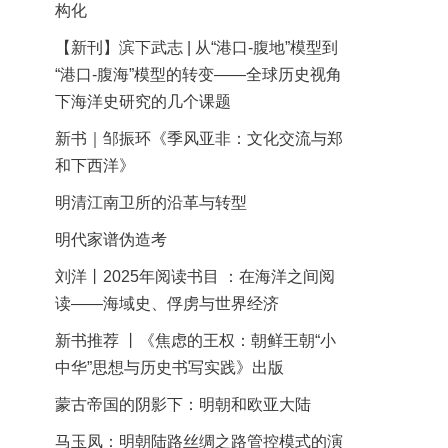
构化
【新刊】滨下武志 | 从“港口-腹地”模型到
“港口-腹海”模型的转变——全球历史视角
下海洋史研究的几个课题
新书｜邹振环《季风亚非：文化交流与郑
和下西洋》
明清江南卫所的沿革与转型
明代家谱伪造考
刘洋丨2025年阅读书目 ：在海洋之间阅
读——海域史、俘虏与世界经济
新书推荐 丨《焦虑的王权：朝鲜王朝“小
中华”思想与历史书写实践》出版
蒙古帝国的阴影下：明朝和欧亚大陆
马玉凤：明朝陆路丝绸之路管控模式的演