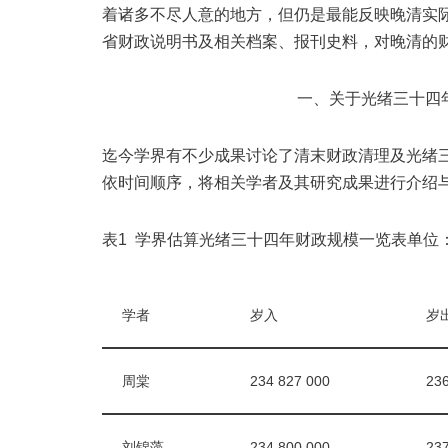
着诸多不尽人意的地方，但仍是最能反映晚清实
省财政说明书及相关档案、报刊史料，对晚清的
一、关于光绪三十四
迄今学界有不少成果讨论了清末财政清理及光绪
依时间顺序，将相关学者及其研究成果进行介绍
表1 学界估算光绪三十四年财政规模一览表单位
学者
岁入
岁
周棠
234 827 000
236
刘锦藻
234 800 000
237