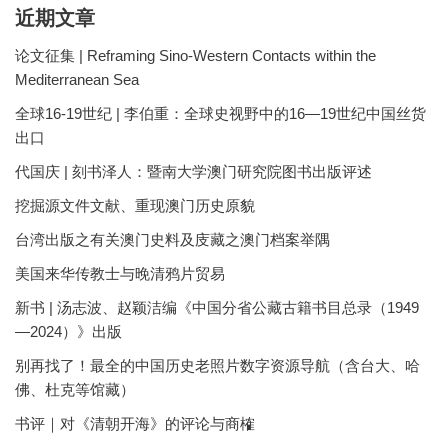
近期文章
论文征集 | Reframing Sino-Western Contacts within the
Mediterranean Sea
全球16-19世纪 | 李伯重：全球史视野中的16—19世纪中国丝货
出口
代国庆 | 刻书泽人：暨南大学澳门研究院图书出版评述
挖掘源文件文献、重现澳门历史原貌
台湾出版之有关澳门史料及庋藏之澳门档案举隅
美国来华传教士与晚清鸦片贸易
新书 | 汤志波、赵颖洁编《中国分省公藏古籍书目总录（1949
—2024）》出版
别再找了！最全的中国历史老照片数字资源导航（含台大、哈
佛、杜克等馆藏）
书评｜对《清朝开海》的评论与商榷