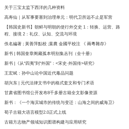
关于三宝太监下西洋的几种资料
高寿仙｜从军事要塞到治理单元：明代卫所远不止是军营
【韩国史新书】朝鲜与明朝的使行外交史 1：转换、运营、路
程、接境 2：礼仪、认知、交流与环境
佚名編著 ; 黃善萍點校 ;葉農 金國平校注 《 兩粵雜存》
新书 | 韩国奎章阁藏孤本明别集丛刊（全十册）
新书 |《从“四夷”到“外国”：<宋史·外国传>研究》
王宏斌：孙中山论中国近代毒品问题
胡兴东 | 元代法律文书中的格式套文和专门术语
甘肃省图书馆公开发布8千多册古籍全文影像资源
新书：《一个海滨城市的传统与变迁：山海之间的威海卫》
荀子古籍大语言模型2.0正式上线
古籍方志物产领域知识图谱构建与应用研究