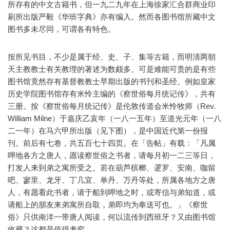
所存有的中文古籍书，但一九二九年在上海徐家汇合群商业印
刷所出版严毅《华班字典》亦有编入。然而各图书馆所藏中文
图书多未尽同，可谓各有特色。
按所见书目，不少是属于经、史、子、集等古籍，而明清两朝
天主教教士有关教理的著述为数颇多。可是难能可贵的是有些
图书馆竟然存有基督教教士早期出版的书刊和圣经。例如皇家
历史学院图书馆存有米怜主编的《察世俗每月统记传》，共有
三册。按《察世俗每月统记传》是伦敦传道会米怜牧师（Rev.
William Milne）于嘉庆乙亥年（一八一五年）至道光元年（一八
二一年）在马六甲所出版（见下图），是中国近代第一份报
刊。前后有七卷，共五百七十四页。在「告帖」有载：「凡属
呷地各方之唐人，愿读察世俗之书者，请每月初一二三等日，
打发人来到弟之寓所受之。若在葫芦槟榔、逻罗、安南、咖留
吧、寥里、龙牙、丁几宜、单丹、万丹等处，所属各地方之唐
人，有愿看此书者，请于船到呷地之时，或寄信与弟知道，或
请船上的朋友来弟寓所自取，弟即均为奉送可也。」《察世
俗》只供南洋一带唐人阅读，何以流传到西班牙？又由图书馆
收藏？这都是值得考究。