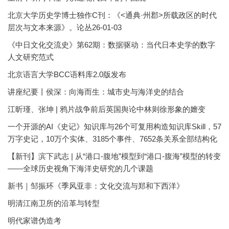
北京大学历史学博士独作C刊：《<通典·州郡>所载政区的时代
层次与文本来源》。论丛26-01-03
《中日文化交流史》第62期：数据驱动：当代日本史学的数字
人文研究范式
北京语言大学BCC语料库2.0版发布
讲座纪要丨侯深：向海而生：城市史与海洋史的结合
江昕瑾、张坤 | 鸦片战争前后英国舆论中林则徐形象的嬗变
一个开源的AI《史记》知识库与26个可复用构造知识库Skill，57
万字史记，10万个实体、3185个事件、7652条关系全部结构化
【新刊】滨下武志 | 从“港口-腹地”模型到“港口-腹海”模型的转变
——全球历史视角下海洋史研究的几个课题
新书｜邹振环《季风亚非：文化交流与郑和下西洋》
明清江南卫所的沿革与转型
明代家谱伪造考