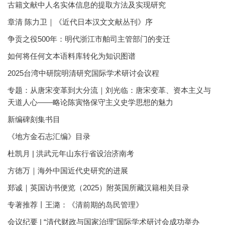
古籍文献中人名实体信息的提取方法及实现研究
章清 陈力卫｜《近代日本汉文文献丛刊》序
争贡之役500年：明代浙江市舶司主管部门的变迁
如何将任何文本语料库转化为知识图谱
2025台湾中研院明清研究国际学术研讨会议程
专题：从唐宋变革到大分流｜刘光临：唐宋变革、资本主义与
天道人心——略论陈寅恪保守主义史学思想的魅力
新编碑刻集书目
《地方金石志汇编》目录
杜凯月 | 洪武元年山东行省设治济南考
方徳万｜海外中国近代史研究的进展
郑诚｜英国访书便览（2025）附英国所藏汉籍相关目录
专著推荐丨王潞：《清前期的岛民管理》
会议纪要 | “清代财政与国家治理”国际学术研讨会成功举办