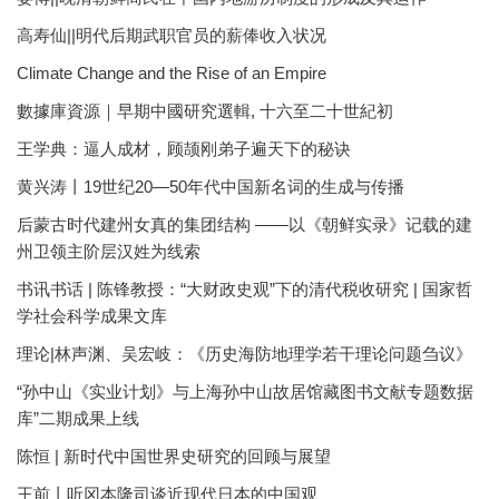
高寿仙||明代后期武职官员的薪俸收入状况
Climate Change and the Rise of an Empire
數據庫資源｜早期中國研究選輯, 十六至二十世紀初
王学典：逼人成材，顾颉刚弟子遍天下的秘诀
黄兴涛丨19世纪20—50年代中国新名词的生成与传播
后蒙古时代建州女真的集团结构 ——以《朝鲜实录》记载的建
州卫领主阶层汉姓为线索
书讯书话 | 陈锋教授：“大财政史观”下的清代税收研究 | 国家哲
学社会科学成果文库
理论|林声渊、吴宏岐：《历史海防地理学若干理论问题刍议》
“孙中山《实业计划》与上海孙中山故居馆藏图书文献专题数据
库”二期成果上线
陈恒 | 新时代中国世界史研究的回顾与展望
王前丨听冈本隆司谈近现代日本的中国观