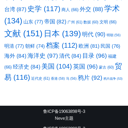
学术
史学
(117)
台湾
(87)
外交
(88)
商人
(66)
(134)
帝国
(82)
山东
(77)
文明
(66)
广州
(61)
数据
(60)
文献
(151)
日本
(139)
明代
(90)
明朝
(56)
档案
(112)
明清
(77)
欧洲
(81)
民国
(76)
朝鲜
(74)
海洋史
(97)
目录
(96)
海外
(84)
清代
(84)
福建
贸
美国
(104)
英国
(96)
经济史
(84)
(66)
蒙古
(60)
易
(116)
鸦片
(92)
近代史
(61)
香港
(58)
马
(56)
鸦片战争
(53)
鲁ICP备19063898号-3
Neve主题