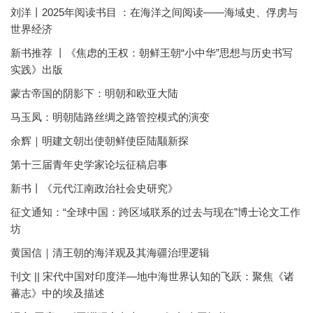
刘洋丨2025年阅读书目 ：在海洋之间阅读——海域史、俘虏与
世界经济
新书推荐 丨《焦虑的王权：朝鲜王朝“小中华”思想与历史书写
实践》出版
蒙古帝国的阴影下：明朝和欧亚大陆
马玉凤：明朝陆路丝绸之路管控模式的演变
余辉｜明建文朝出使朝鲜使臣陆颙新探
第十三届青年史学家论坛征稿启事
新书丨《元代江南政治社会史研究》
征文通知：“全球中国：跨区域联系的过去与现在”博士论文工作
坊
黄国信｜清王朝的海洋观及其海疆治理逻辑
刊文 || 宋代中国对印度洋—地中海世界认知的飞跃：聚焦《诸
蕃志》中的埃及描述