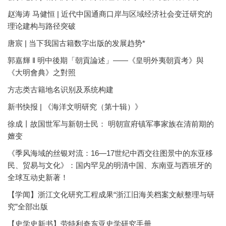
赵海涛 马健恒 | 近代中国通商口岸与区域经济社会变迁研究的
理论建构与路径突破
唐宸 | 当下我国古籍数字出版的发展趋势*
郭嘉輝 ‖ 明中後期「朝貢論述」——《皇明外夷朝貢考》與
《大明會典》之對照
方志类古籍地名识别及系统构建
新书快报 | 《海洋文明研究（第十辑）》
徐成丨故国世军与新朝士民： 明朝宣府镇军事家族在清前期的
嬗变
《季风海域的丝银对流：16—17世纪中西交往图景中的东亚移
民、贸易与文化》：国内罕见的明清中国、东南亚与西班牙的
全球互动史新著！
【学闻】浙江文化研究工程成果“浙江旧海关档案文献整理与研
究”全部出版
【史学史新书】劳特利奇东亚史学研究手册