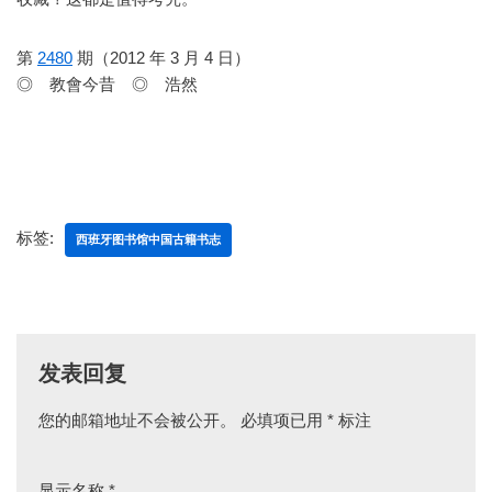
第
2480
期（2012 年 3 月 4 日）
◎ 教會今昔 ◎ 浩然
标签:
西班牙图书馆中国古籍书志
发表回复
您的邮箱地址不会被公开。
A
必填项已用
*
标注
lt
e
显示名称
*