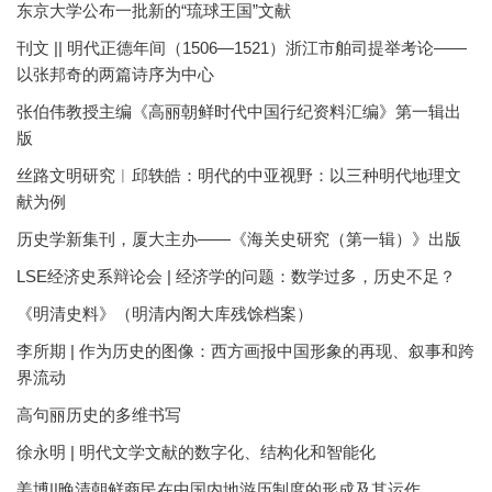
东京大学公布一批新的“琉球王国”文献
刊文 || 明代正德年间（1506—1521）浙江市舶司提举考论——
以张邦奇的两篇诗序为中心
张伯伟教授主编《高丽朝鲜时代中国行纪资料汇编》第一辑出
版
丝路文明研究︱邱轶皓：明代的中亚视野：以三种明代地理文
献为例
历史学新集刊，厦大主办——《海关史研究（第一辑）》出版
LSE经济史系辩论会 | 经济学的问题：数学过多，历史不足？
《明清史料》（明清内阁大库残馀档案）
李所期 | 作为历史的图像：西方画报中国形象的再现、叙事和跨
界流动
高句丽历史的多维书写
徐永明 | 明代文学文献的数字化、结构化和智能化
姜博||晚清朝鲜商民在中国内地游历制度的形成及其运作