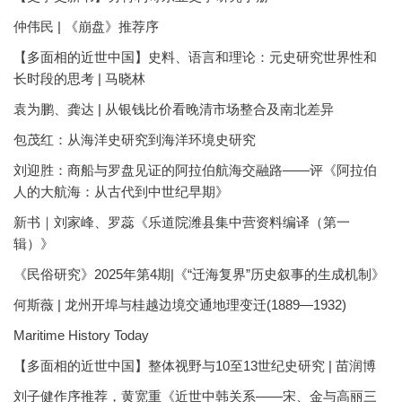
仲伟民 | 《崩盘》推荐序
【多面相的近世中国】史料、语言和理论：元史研究世界性和
长时段的思考 | 马晓林
袁为鹏、龚达 | 从银钱比价看晚清市场整合及南北差异
包茂红：从海洋史研究到海洋环境史研究
刘迎胜：商船与罗盘见证的阿拉伯航海交融路——评《阿拉伯
人的大航海：从古代到中世纪早期》
新书｜刘家峰、罗蕊《乐道院潍县集中营资料编译（第一
辑）》
《民俗研究》2025年第4期|《“迁海复界”历史叙事的生成机制》
何斯薇 | 龙州开埠与桂越边境交通地理变迁(1889—1932)
Maritime History Today
【多面相的近世中国】整体视野与10至13世纪史研究 | 苗润博
刘子健作序推荐，黄宽重《近世中韩关系——宋、金与高丽三