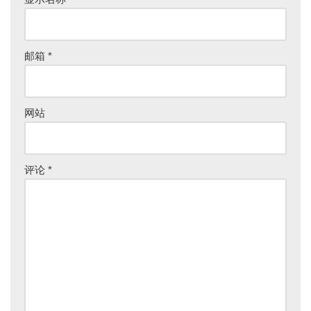
r
n
a
ti
邮箱
*
v
e
:
网站
评论
*