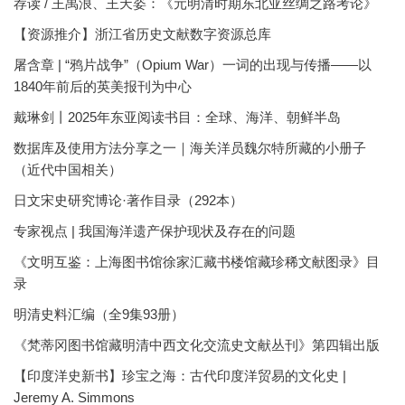
荐读 / 王禹浪、王天姿：《元明清时期东北亚丝绸之路考论》
【资源推介】浙江省历史文献数字资源总库
屠含章 | “鸦片战争”（Opium War）一词的出现与传播——以
1840年前后的英美报刊为中心
戴琳剑丨2025年东亚阅读书目：全球、海洋、朝鲜半岛
数据库及使用方法分享之一｜海关洋员魏尔特所藏的小册子
（近代中国相关）
日文宋史研究博论·著作目录（292本）
专家视点 | 我国海洋遗产保护现状及存在的问题
《文明互鉴：上海图书馆徐家汇藏书楼馆藏珍稀文献图录》目
录
明清史料汇编（全9集93册）
《梵蒂冈图书馆藏明清中西文化交流史文献丛刊》第四辑出版
【印度洋史新书】珍宝之海：古代印度洋贸易的文化史 |
Jeremy A. Simmons