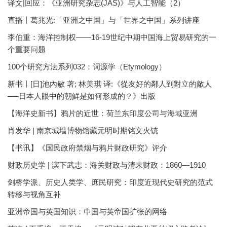
译文|回应：《亚洲研究杂志(JAS)》与人工智能（2）
直播丨葛兆光:「亚洲之中国」与「世界之中国」系列讲座
李伯重：海洋控制权——16-19世纪中期中国海上贸易研究的一
个重要问题
100个研究方法系列032：词源学（Etymology）
新书丨[日]池內敏 著; 林美琪 译:《從友好的鄰人到對立的敵人
──日本人眼中的朝鮮是如何形成的？》出版
【海洋史新书】鸦片的近世：荷兰东印度公司与海域亚洲
肖发华 | 南京城墙博物馆藏元明时期铭文火铳
【书讯】《国民政府禁烟与鸦片财政研究》评介
财政历史学 | 滨下武志：海关财政与清末财政：1860—1910
剑桥学派、历史人类学、庶民研究：印度近现代史研究的范式
转移与视角互补
亚洲帝国与英国知识：中国与英帝国扩张的网络