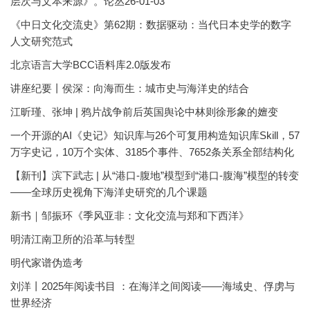
层次与文本来源》。论丛26-01-03
《中日文化交流史》第62期：数据驱动：当代日本史学的数字
人文研究范式
北京语言大学BCC语料库2.0版发布
讲座纪要丨侯深：向海而生：城市史与海洋史的结合
江昕瑾、张坤 | 鸦片战争前后英国舆论中林则徐形象的嬗变
一个开源的AI《史记》知识库与26个可复用构造知识库Skill，57
万字史记，10万个实体、3185个事件、7652条关系全部结构化
【新刊】滨下武志 | 从“港口-腹地”模型到“港口-腹海”模型的转变
——全球历史视角下海洋史研究的几个课题
新书｜邹振环《季风亚非：文化交流与郑和下西洋》
明清江南卫所的沿革与转型
明代家谱伪造考
刘洋丨2025年阅读书目 ：在海洋之间阅读——海域史、俘虏与
世界经济