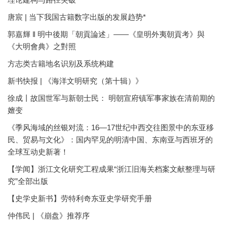
唐宸 | 当下我国古籍数字出版的发展趋势*
郭嘉輝 ‖ 明中後期「朝貢論述」——《皇明外夷朝貢考》與
《大明會典》之對照
方志类古籍地名识别及系统构建
新书快报 | 《海洋文明研究（第十辑）》
徐成丨故国世军与新朝士民： 明朝宣府镇军事家族在清前期的
嬗变
《季风海域的丝银对流：16—17世纪中西交往图景中的东亚移
民、贸易与文化》：国内罕见的明清中国、东南亚与西班牙的
全球互动史新著！
【学闻】浙江文化研究工程成果“浙江旧海关档案文献整理与研
究”全部出版
【史学史新书】劳特利奇东亚史学研究手册
仲伟民 | 《崩盘》推荐序