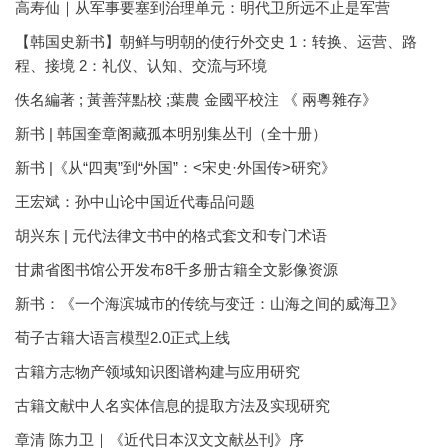
高寿仙｜从军事要塞到治理单元：明代卫所远不止是军营
【韩国史新书】朝鲜与明朝的使行外交史 1：转换、运营、路
程、接境 2：礼仪、认知、交流与环境
佚名編著 ; 黃善萍點校 ;葉農 金國平校注 《 兩粵雜存》
新书 | 韩国奎章阁藏孤本明别集丛刊（全十册）
新书 |《从“四夷”到“外国”：<宋史·外国传>研究》
王宏斌：孙中山论中国近代毒品问题
胡兴东 | 元代法律文书中的格式套文和专门术语
甘肃省图书馆公开发布8千多册古籍全文影像资源
新书：《一个海滨城市的传统与变迁：山海之间的威海卫》
荀子古籍大语言模型2.0正式上线
古籍方志物产领域知识图谱构建与应用研究
古籍文献中人名实体信息的提取方法及实现研究
章清 陈力卫｜《近代日本汉文文献丛刊》序