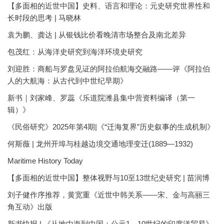
【多面相的近世中国】史料、语言和理论：元史研究世界性和
长时段的思考 | 马晓林
袁为鹏、龚达 | 从银钱比价看晚清市场整合及南北差异
包茂红：从海洋史研究到海洋环境史研究
刘迎胜：商船与罗盘见证的阿拉伯航海交融路——评《阿拉伯
人的大航海：从古代到中世纪早期》
新书｜刘家峰、罗蕊《乐道院潍县集中营资料编译（第一
辑）》
《民俗研究》2025年第4期|《“迁海复界”历史叙事的生成机制》
何斯薇 | 龙州开埠与桂越边境交通地理变迁(1889—1932)
Maritime History Today
【多面相的近世中国】整体视野与10至13世纪史研究 | 苗润博
刘子健作序推荐，黄宽重《近世中韩关系——宋、金与高丽三
角互动》出版
新书快报 | 《从地中海到中国：公元1—10世纪的印度洋贸易》