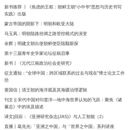
新书推荐 丨《焦虑的王权：朝鲜王朝“小中华”思想与历史书写
实践》出版
蒙古帝国的阴影下：明朝和欧亚大陆
马玉凤：明朝陆路丝绸之路管控模式的演变
余辉｜明建文朝出使朝鲜使臣陆颙新探
第十三届青年史学家论坛征稿启事
新书丨《元代江南政治社会史研究》
征文通知：“全球中国：跨区域联系的过去与现在”博士论文工作
坊
黄国信｜清王朝的海洋观及其海疆治理逻辑
刊文 || 宋代中国对印度洋—地中海世界认知的飞跃：聚焦《诸
蕃志》中的埃及描述
译文|回应：《亚洲研究杂志(JAS)》与人工智能（2）
直播丨葛兆光:「亚洲之中国」与「世界之中国」系列讲座