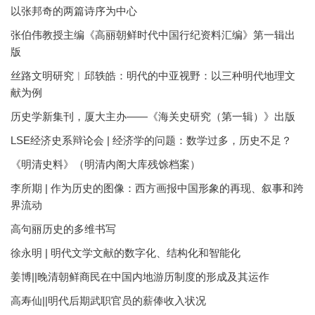
以张邦奇的两篇诗序为中心
张伯伟教授主编《高丽朝鲜时代中国行纪资料汇编》第一辑出
版
丝路文明研究︱邱轶皓：明代的中亚视野：以三种明代地理文
献为例
历史学新集刊，厦大主办——《海关史研究（第一辑）》出版
LSE经济史系辩论会 | 经济学的问题：数学过多，历史不足？
《明清史料》（明清内阁大库残馀档案）
李所期 | 作为历史的图像：西方画报中国形象的再现、叙事和跨
界流动
高句丽历史的多维书写
徐永明 | 明代文学文献的数字化、结构化和智能化
姜博||晚清朝鲜商民在中国内地游历制度的形成及其运作
高寿仙||明代后期武职官员的薪俸收入状况