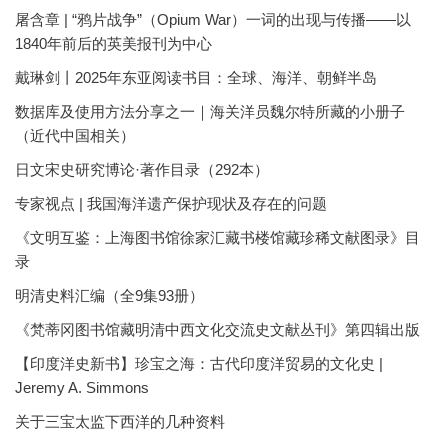
屠含章 | “鸦片战争”（Opium War）一词的出现与传播——以
1840年前后的英美报刊为中心
戴琳剑丨2025年东亚阅读书目：全球、海洋、朝鲜半岛
数据库及使用方法分享之一｜海关洋员魏尔特所藏的小册子
（近代中国相关）
日文宋史研究博论·著作目录（292本）
专家视点 | 我国海洋遗产保护现状及存在的问题
《文明互鉴：上海图书馆徐家汇藏书楼馆藏珍稀文献图录》目
录
明清史料汇编（全9集93册）
《梵蒂冈图书馆藏明清中西文化交流史文献丛刊》第四辑出版
【印度洋史新书】珍宝之海：古代印度洋贸易的文化史 |
Jeremy A. Simmons
关于三宝太监下西洋的几种资料