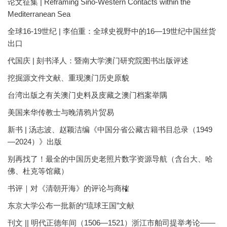
论文征集 | Reframing Sino-Western Contacts within the
Mediterranean Sea
全球16-19世纪 | 李伯重：全球史视野中的16—19世纪中国丝货
出口
代国庆 | 刻书泽人：暨南大学澳门研究院图书出版评述
挖掘源文件文献、重现澳门历史原貌
台湾出版之有关澳门史料及庋藏之澳门档案举隅
美国来华传教士与晚清鸦片贸易
新书 | 汤志波、赵颖洁编《中国分省公藏古籍书目总录（1949
—2024）》出版
别再找了！最全的中国历史老照片数字资源导航（含台大、哈
佛、杜克等馆藏）
书评｜对《清朝开海》的评论与商榷
东京大学公布一批新的“琉球王国”文献
刊文 || 明代正德年间（1506—1521）浙江市舶司提举考论——