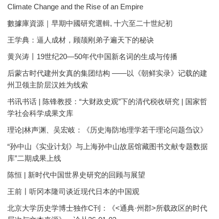
Climate Change and the Rise of an Empire
數據庫資源｜早期中國研究選輯, 十六至二十世紀初
王学典：逼人成材，顾颉刚弟子遍天下的秘诀
黄兴涛丨19世纪20—50年代中国新名词的生成与传播
后蒙古时代建州女真的集团结构 ——以《朝鲜实录》记载的建
州卫领主阶层汉姓为线索
书讯书话 | 陈锋教授：“大财政史观”下的清代税收研究 | 国家哲
学社会科学成果文库
理论|林声渊、吴宏岐：《历史海防地理学若干理论问题刍议》
“孙中山《实业计划》与上海孙中山故居馆藏图书文献专题数据
库”二期成果上线
陈恒 | 新时代中国世界史研究的回顾与展望
王前丨听冈本隆司谈近现代日本的中国观
北京大学历史学博士独作C刊：《<通典·州郡>所载政区的时代