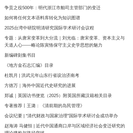
争贡之役500年：明代浙江市舶司主管部门的变迁
如何将任何文本语料库转化为知识图谱
2025台湾中研院明清研究国际学术研讨会议程
专题：从唐宋变革到大分流｜刘光临：唐宋变革、资本主义与
天道人心——略论陈寅恪保守主义史学思想的魅力
新编碑刻集书目
《地方金石志汇编》目录
杜凯月 | 洪武元年山东行省设治济南考
方徳万｜海外中国近代史研究的进展
郑诚｜英国访书便览（2025）附英国所藏汉籍相关目录
专著推荐丨王潞：《清前期的岛民管理》
会议纪要 | “清代财政与国家治理”国际学术研讨会成功举办
赵海涛 马健恒 | 近代中国通商口岸与区域经济社会变迁研究的
理论建构与路径突破