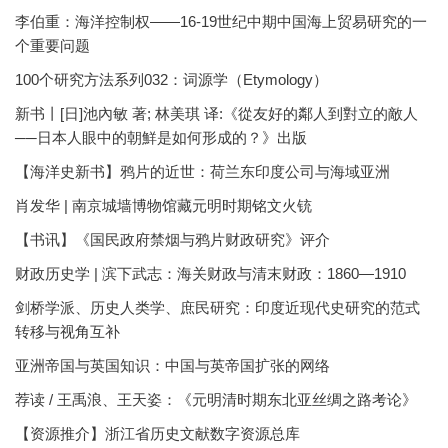
李伯重：海洋控制权——16-19世纪中期中国海上贸易研究的一
个重要问题
100个研究方法系列032：词源学（Etymology）
新书丨[日]池內敏 著; 林美琪 译:《從友好的鄰人到對立的敵人
──日本人眼中的朝鮮是如何形成的？》出版
【海洋史新书】鸦片的近世：荷兰东印度公司与海域亚洲
肖发华 | 南京城墙博物馆藏元明时期铭文火铳
【书讯】《国民政府禁烟与鸦片财政研究》评介
财政历史学 | 滨下武志：海关财政与清末财政：1860—1910
剑桥学派、历史人类学、庶民研究：印度近现代史研究的范式
转移与视角互补
亚洲帝国与英国知识：中国与英帝国扩张的网络
荐读 / 王禹浪、王天姿：《元明清时期东北亚丝绸之路考论》
【资源推介】浙江省历史文献数字资源总库