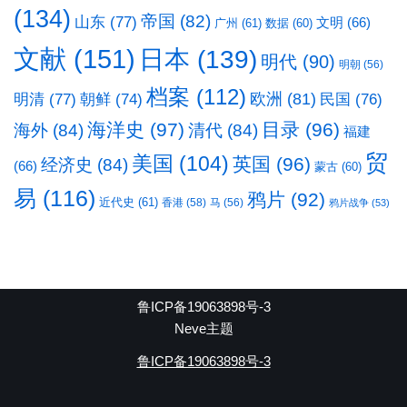
(134)
帝国
(82)
山东
(77)
文明
(66)
广州
(61)
数据
(60)
文献
(151)
日本
(139)
明代
(90)
明朝
(56)
档案
(112)
明清
(77)
欧洲
(81)
民国
(76)
朝鲜
(74)
海洋史
(97)
目录
(96)
海外
(84)
清代
(84)
福建
贸
美国
(104)
英国
(96)
经济史
(84)
(66)
蒙古
(60)
易
(116)
鸦片
(92)
近代史
(61)
香港
(58)
马
(56)
鸦片战争
(53)
鲁ICP备19063898号-3
Neve主题
鲁ICP备19063898号-3