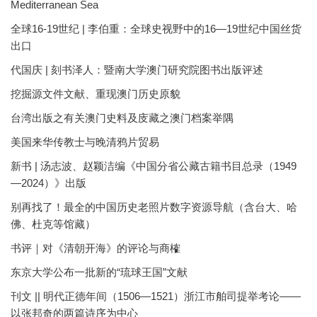
Mediterranean Sea
全球16-19世纪 | 李伯重：全球史视野中的16—19世纪中国丝货
出口
代国庆 | 刻书泽人：暨南大学澳门研究院图书出版评述
挖掘源文件文献、重现澳门历史原貌
台湾出版之有关澳门史料及庋藏之澳门档案举隅
美国来华传教士与晚清鸦片贸易
新书 | 汤志波、赵颖洁编《中国分省公藏古籍书目总录（1949
—2024）》出版
别再找了！最全的中国历史老照片数字资源导航（含台大、哈
佛、杜克等馆藏）
书评｜对《清朝开海》的评论与商榷
东京大学公布一批新的“琉球王国”文献
刊文 || 明代正德年间（1506—1521）浙江市舶司提举考论——
以张邦奇的两篇诗序为中心