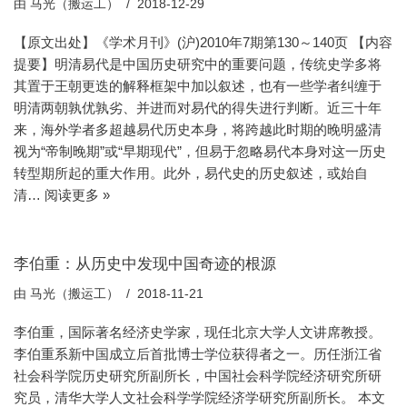
由
马光（搬运工）
2018-12-29
【原文出处】《学术月刊》(沪)2010年7期第130～140页 【内容
提要】明清易代是中国历史研究中的重要问题，传统史学多将
其置于王朝更迭的解释框架中加以叙述，也有一些学者纠缠于
明清两朝孰优孰劣、并进而对易代的得失进行判断。近三十年
来，海外学者多超越易代历史本身，将跨越此时期的晚明盛清
视为“帝制晚期”或“早期现代”，但易于忽略易代本身对这一历史
转型期所起的重大作用。此外，易代史的历史叙述，或始自
清…
阅读更多 »
李伯重：从历史中发现中国奇迹的根源
由
马光（搬运工）
2018-11-21
李伯重，国际著名经济史学家，现任北京大学人文讲席教授。
李伯重系新中国成立后首批博士学位获得者之一。历任浙江省
社会科学院历史研究所副所长，中国社会科学院经济研究所研
究员，清华大学人文社会科学学院经济学研究所副所长。 本文