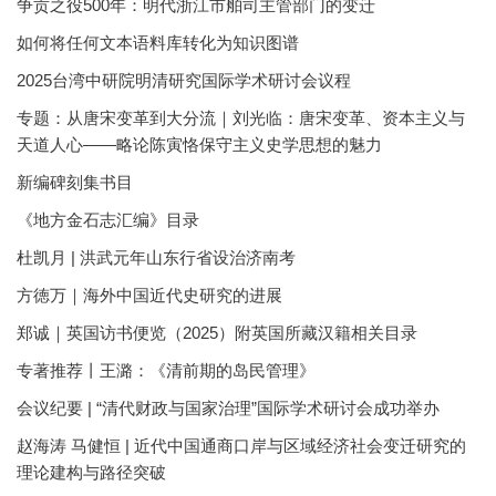
争贡之役500年：明代浙江市舶司主管部门的变迁
如何将任何文本语料库转化为知识图谱
2025台湾中研院明清研究国际学术研讨会议程
专题：从唐宋变革到大分流｜刘光临：唐宋变革、资本主义与
天道人心——略论陈寅恪保守主义史学思想的魅力
新编碑刻集书目
《地方金石志汇编》目录
杜凯月 | 洪武元年山东行省设治济南考
方徳万｜海外中国近代史研究的进展
郑诚｜英国访书便览（2025）附英国所藏汉籍相关目录
专著推荐丨王潞：《清前期的岛民管理》
会议纪要 | “清代财政与国家治理”国际学术研讨会成功举办
赵海涛 马健恒 | 近代中国通商口岸与区域经济社会变迁研究的
理论建构与路径突破