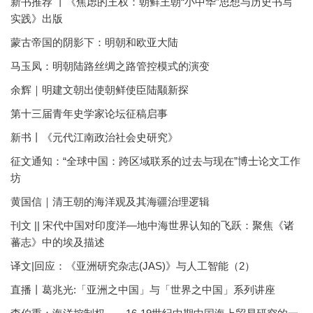
新书推荐 丨《焦虑的王权：朝鲜王朝“小中华”思想与历史书写
实践》出版
蒙古帝国的阴影下：明朝和欧亚大陆
马玉凤：明朝陆路丝绸之路管控模式的演变
余辉｜明建文朝出使朝鲜使臣陆颙新探
第十三届青年史学家论坛征稿启事
新书丨《元代江南政治社会史研究》
征文通知：“全球中国：跨区域联系的过去与现在”博士论文工作
坊
黄国信｜清王朝的海洋观及其海疆治理逻辑
刊文 || 宋代中国对印度洋—地中海世界认知的飞跃：聚焦《诸
蕃志》中的埃及描述
译文|回应：《亚洲研究杂志(JAS)》与人工智能（2）
直播丨葛兆光:「亚洲之中国」与「世界之中国」系列讲座