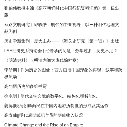
张伯伟教授主编《高丽朝鲜时代中国行纪资料汇编》第一辑出
版
丝路文明研究︱邱轶皓：明代的中亚视野：以三种明代地理文
献为例
历史学新集刊，厦大主办——《海关史研究（第一辑）》出版
LSE经济史系辩论会 | 经济学的问题：数学过多，历史不足？
《明清史料》（明清内阁大库残馀档案）
李所期 | 作为历史的图像：西方画报中国形象的再现、叙事和跨
界流动
高句丽历史的多维书写
徐永明 | 明代文学文献的数字化、结构化和智能化
姜博||晚清朝鲜商民在中国内地游历制度的形成及其运作
高寿仙||明代后期武职官员的薪俸收入状况
Climate Change and the Rise of an Empire