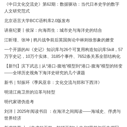
《中日文化交流史》第62期：数据驱动：当代日本史学的数字
人文研究范式
北京语言大学BCC语料库2.0版发布
讲座纪要丨侯深：向海而生：城市史与海洋史的结合
江昕瑾、张坤 | 鸦片战争前后英国舆论中林则徐形象的嬗变
一个开源的AI《史记》知识库与26个可复用构造知识库Skill，57
万字史记，10万个实体、3185个事件、7652条关系全部结构化
【新刊】滨下武志 | 从“港口-腹地”模型到“港口-腹海”模型的转变
——全球历史视角下海洋史研究的几个课题
新书｜邹振环《季风亚非：文化交流与郑和下西洋》
明清江南卫所的沿革与转型
明代家谱伪造考
刘洋丨2025年阅读书目 ：在海洋之间阅读——海域史、俘虏与
世界经济