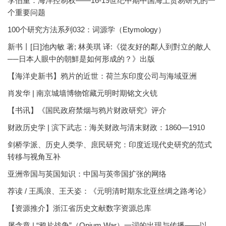
李伯重：海洋控制权——16-19世纪中期中国海上贸易研究的一
个重要问题
100个研究方法系列032：词源学（Etymology）
新书丨[日]池內敏 著; 林美琪 译:《從友好的鄰人到對立的敵人
──日本人眼中的朝鮮是如何形成的？》出版
【海洋史新书】鸦片的近世：荷兰东印度公司与海域亚洲
肖发华 | 南京城墙博物馆藏元明时期铭文火铳
【书讯】《国民政府禁烟与鸦片财政研究》评介
财政历史学 | 滨下武志：海关财政与清末财政：1860—1910
剑桥学派、历史人类学、庶民研究：印度近现代史研究的范式
转移与视角互补
亚洲帝国与英国知识：中国与英帝国扩张的网络
荐读 / 王禹浪、王天姿：《元明清时期东北亚丝绸之路考论》
【资源推介】浙江省历史文献数字资源总库
屠含章 | “鸦片战争”（Opium War）一词的出现与传播——以