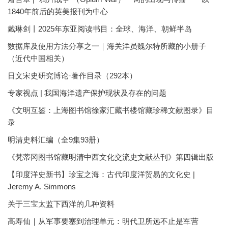
1840年前后的英美报刊为中心
戴琳剑丨2025年东亚阅读书目：全球、海洋、朝鲜半岛
数据库及使用方法分享之一｜海关洋员魏尔特所藏的小册子
（近代中国相关）
日文宋史研究博论·著作目录（292本）
专家视点 | 我国海洋遗产保护现状及存在的问题
《文明互鉴：上海图书馆徐家汇藏书楼馆藏珍稀文献图录》目
录
明清史料汇编（全9集93册）
《梵蒂冈图书馆藏明清中西文化交流史文献丛刊》第四辑出版
【印度洋史新书】珍宝之海：古代印度洋贸易的文化史 |
Jeremy A. Simmons
关于三宝太监下西洋的几种资料
高寿仙｜从军事要塞到治理单元：明代卫所远不止是军营