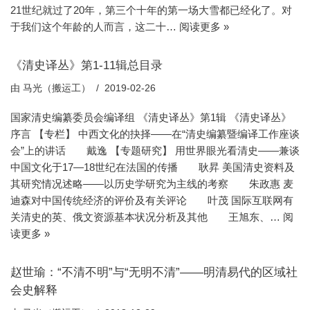
21世纪就过了20年，第三个十年的第一场大雪都已经化了。对
于我们这个年龄的人而言，这二十…
阅读更多 »
《清史译丛》第1-11辑总目录
由
马光（搬运工）
2019-02-26
国家清史编纂委员会编译组 《清史译丛》第1辑 《清史译丛》
序言 【专栏】 中西文化的抉择——在“清史编纂暨编译工作座谈
会”上的讲话 戴逸 【专题研究】 用世界眼光看清史——兼谈
中国文化于17—18世纪在法国的传播 耿昇 美国清史资料及
其研究情况述略——以历史学研究为主线的考察 朱政惠 麦
迪森对中国传统经济的评价及有关评论 叶茂 国际互联网有
关清史的英、俄文资源基本状况分析及其他 王旭东、…
阅
读更多 »
赵世瑜：“不清不明”与“无明不清”——明清易代的区域社
会史解释