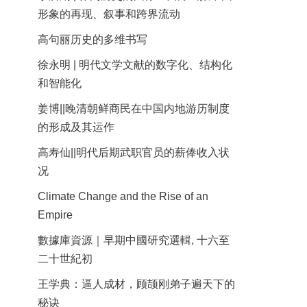
形象的再现、叙事和跨界流动
高句丽历史的多维书写
徐永明 | 明代文学文献的数字化、结构化
和智能化
姜博||晚清朝鲜商民在中国内地游历制度
的形成及其运作
高寿仙||明代后期武职官员的薪俸收入状
况
Climate Change and the Rise of an
Empire
數據庫資源｜早期中國研究選輯, 十六至
二十世紀初
王学典：逼人成材，顾颉刚弟子遍天下的
秘诀