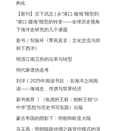
构化
【新刊】滨下武志 | 从“港口-腹地”模型到
“港口-腹海”模型的转变——全球历史视角
下海洋史研究的几个课题
新书｜邹振环《季风亚非：文化交流与郑
和下西洋》
明清江南卫所的沿革与转型
明代家谱伪造考
刘洋丨2025年阅读书目 ：在海洋之间阅
读——海域史、俘虏与世界经济
新书推荐 丨《焦虑的王权：朝鲜王朝“小
中华”思想与历史书写实践》出版
蒙古帝国的阴影下：明朝和欧亚大陆
马玉凤：明朝陆路丝绸之路管控模式的演