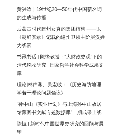
黄兴涛丨19世纪20—50年代中国新名词
的生成与传播
后蒙古时代建州女真的集团结构 ——以
《朝鲜实录》记载的建州卫领主阶层汉姓
为线索
书讯书话 | 陈锋教授：“大财政史观”下的
清代税收研究 | 国家哲学社会科学成果文
库
理论|林声渊、吴宏岐：《历史海防地理
学若干理论问题刍议》
“孙中山《实业计划》与上海孙中山故居
馆藏图书文献专题数据库”二期成果上线
陈恒 | 新时代中国世界史研究的回顾与展
望