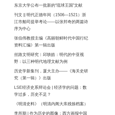
东京大学公布一批新的“琉球王国”文献
刊文 || 明代正德年间（1506—1521）浙
江市舶司提举考论——以张邦奇的两篇诗
序为中心
张伯伟教授主编《高丽朝鲜时代中国行纪
资料汇编》第一辑出版
丝路文明研究︱邱轶皓：明代的中亚视
野：以三种明代地理文献为例
历史学新集刊，厦大主办——《海关史研
究（第一辑）》出版
LSE经济史系辩论会 | 经济学的问题：数
学过多，历史不足？
《明清史料》（明清内阁大库残馀档案）
李所期 | 作为历史的图像：西方画报中国