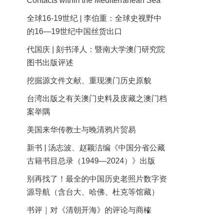
Contacts within the Mediterranean Sea
全球16-19世纪 | 李伯重：全球史视野中
的16—19世纪中国丝货出口
代国庆 | 刻书泽人：暨南大学澳门研究院
图书出版评述
挖掘源文件文献、重现澳门历史原貌
台湾出版之有关澳门史料及庋藏之澳门档
案举隅
美国来华传教士与晚清鸦片贸易
新书 | 汤志波、赵颖洁编《中国分省公藏
古籍书目总录（1949—2024）》出版
别再找了！最全的中国历史老照片数字资
源导航（含台大、哈佛、杜克等馆藏）
书评｜对《清朝开海》的评论与商榷