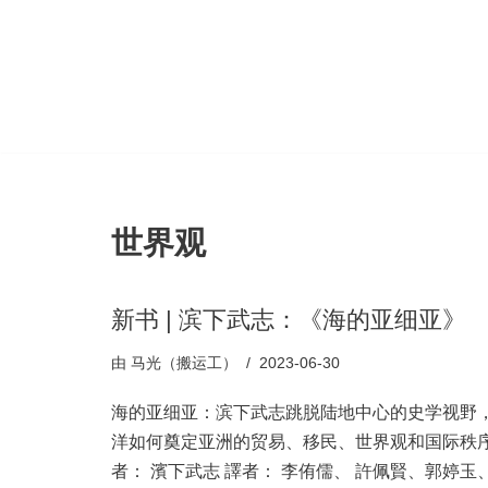
跳
至
正
文
世界观
新书 | 滨下武志：《海的亚细亚》
由
马光（搬运工）
2023-06-30
海的亚细亚：滨下武志跳脱陆地中心的史学视野
洋如何奠定亚洲的贸易、移民、世界观和国际秩序
者： 濱下武志 譯者： 李侑儒、 許佩賢、郭婷玉