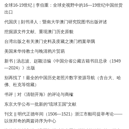
全球16-19世纪 | 李伯重：全球史视野中的16—19世纪中国丝货
出口
代国庆 | 刻书泽人：暨南大学澳门研究院图书出版评述
挖掘源文件文献、重现澳门历史原貌
台湾出版之有关澳门史料及庋藏之澳门档案举隅
美国来华传教士与晚清鸦片贸易
新书 | 汤志波、赵颖洁编《中国分省公藏古籍书目总录（1949
—2024）》出版
别再找了！最全的中国历史老照片数字资源导航（含台大、哈
佛、杜克等馆藏）
书评｜对《清朝开海》的评论与商榷
东京大学公布一批新的“琉球王国”文献
刊文 || 明代正德年间（1506—1521）浙江市舶司提举考论——
以张邦奇的两篇诗序为中心