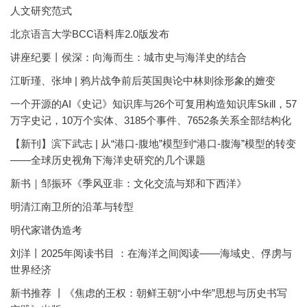
人文研究范式
北京语言大学BCC语料库2.0版发布
讲座纪要丨侯深：向海而生：城市史与海洋史的结合
江昕瑾、张坤 | 鸦片战争前后英国舆论中林则徐形象的嬗变
一个开源的AI《史记》知识库与26个可复用构造知识库Skill，57
万字史记，10万个实体、3185个事件、7652条关系全部结构化
【新刊】滨下武志 | 从“港口-腹地”模型到“港口-腹海”模型的转变
——全球历史视角下海洋史研究的几个课题
新书｜邹振环《季风亚非：文化交流与郑和下西洋》
明清江南卫所的沿革与转型
明代家谱伪造考
刘洋丨2025年阅读书目 ：在海洋之间阅读——海域史、俘虏与
世界经济
新书推荐 丨《焦虑的王权：朝鲜王朝“小中华”思想与历史书写