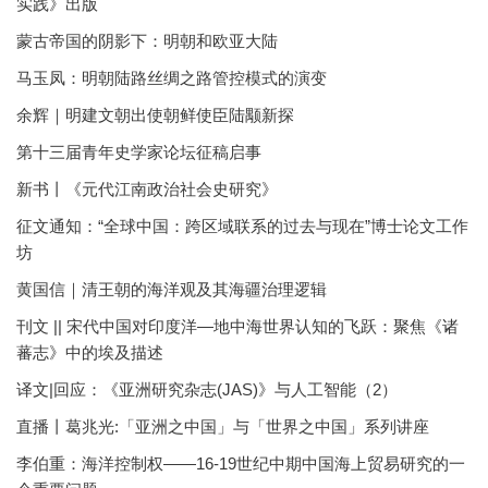
实践》出版
蒙古帝国的阴影下：明朝和欧亚大陆
马玉凤：明朝陆路丝绸之路管控模式的演变
余辉｜明建文朝出使朝鲜使臣陆颙新探
第十三届青年史学家论坛征稿启事
新书丨《元代江南政治社会史研究》
征文通知：“全球中国：跨区域联系的过去与现在”博士论文工作
坊
黄国信｜清王朝的海洋观及其海疆治理逻辑
刊文 || 宋代中国对印度洋—地中海世界认知的飞跃：聚焦《诸
蕃志》中的埃及描述
译文|回应：《亚洲研究杂志(JAS)》与人工智能（2）
直播丨葛兆光:「亚洲之中国」与「世界之中国」系列讲座
李伯重：海洋控制权——16-19世纪中期中国海上贸易研究的一