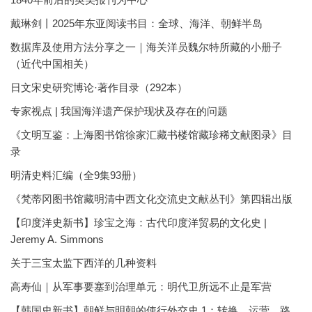
戴琳剑丨2025年东亚阅读书目：全球、海洋、朝鲜半岛
数据库及使用方法分享之一｜海关洋员魏尔特所藏的小册子
（近代中国相关）
日文宋史研究博论·著作目录（292本）
专家视点 | 我国海洋遗产保护现状及存在的问题
《文明互鉴：上海图书馆徐家汇藏书楼馆藏珍稀文献图录》目
录
明清史料汇编（全9集93册）
《梵蒂冈图书馆藏明清中西文化交流史文献丛刊》第四辑出版
【印度洋史新书】珍宝之海：古代印度洋贸易的文化史 |
Jeremy A. Simmons
关于三宝太监下西洋的几种资料
高寿仙｜从军事要塞到治理单元：明代卫所远不止是军营
【韩国史新书】朝鲜与明朝的使行外交史 1：转换、运营、路