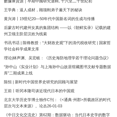
數據庫資源｜早期中國研究選輯, 十六至二十世紀初
王学典：逼人成材，顾颉刚弟子遍天下的秘诀
黄兴涛丨19世纪20—50年代中国新名词的生成与传播
后蒙古时代建州女真的集团结构 ——以《朝鲜实录》记载的建
州卫领主阶层汉姓为线索
书讯书话 | 陈锋教授：“大财政史观”下的清代税收研究 | 国家哲
学社会科学成果文库
理论|林声渊、吴宏岐：《历史海防地理学若干理论问题刍议》
“孙中山《实业计划》与上海孙中山故居馆藏图书文献专题数据
库”二期成果上线
陈恒 | 新时代中国世界史研究的回顾与展望
王前丨听冈本隆司谈近现代日本的中国观
北京大学历史学博士独作C刊：《<通典·州郡>所载政区的时代
层次与文本来源》。论丛26-01-03
《中日文化交流史》第62期：数据驱动：当代日本史学的数字