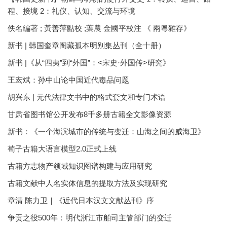
程、接境 2：礼仪、认知、交流与环境
佚名編著 ; 黃善萍點校 ;葉農 金國平校注 《 兩粵雜存》
新书 | 韩国奎章阁藏孤本明别集丛刊（全十册）
新书 |《从“四夷”到“外国”：<宋史·外国传>研究》
王宏斌：孙中山论中国近代毒品问题
胡兴东 | 元代法律文书中的格式套文和专门术语
甘肃省图书馆公开发布8千多册古籍全文影像资源
新书：《一个海滨城市的传统与变迁：山海之间的威海卫》
荀子古籍大语言模型2.0正式上线
古籍方志物产领域知识图谱构建与应用研究
古籍文献中人名实体信息的提取方法及实现研究
章清 陈力卫｜《近代日本汉文文献丛刊》序
争贡之役500年：明代浙江市舶司主管部门的变迁