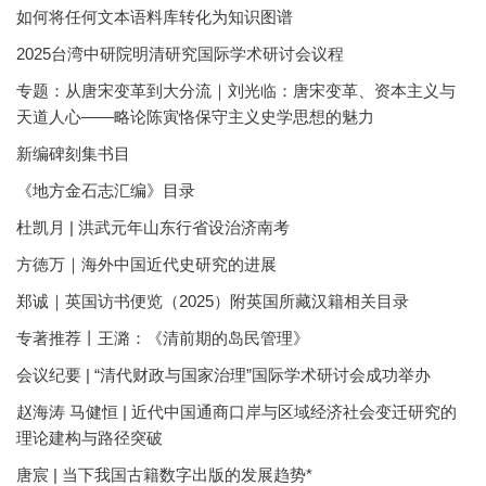
如何将任何文本语料库转化为知识图谱
2025台湾中研院明清研究国际学术研讨会议程
专题：从唐宋变革到大分流｜刘光临：唐宋变革、资本主义与
天道人心——略论陈寅恪保守主义史学思想的魅力
新编碑刻集书目
《地方金石志汇编》目录
杜凯月 | 洪武元年山东行省设治济南考
方徳万｜海外中国近代史研究的进展
郑诚｜英国访书便览（2025）附英国所藏汉籍相关目录
专著推荐丨王潞：《清前期的岛民管理》
会议纪要 | “清代财政与国家治理”国际学术研讨会成功举办
赵海涛 马健恒 | 近代中国通商口岸与区域经济社会变迁研究的
理论建构与路径突破
唐宸 | 当下我国古籍数字出版的发展趋势*