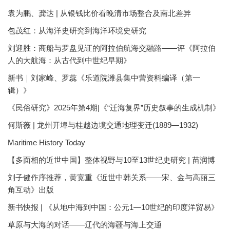
袁为鹏、龚达 | 从银钱比价看晚清市场整合及南北差异
包茂红：从海洋史研究到海洋环境史研究
刘迎胜：商船与罗盘见证的阿拉伯航海交融路——评《阿拉伯
人的大航海：从古代到中世纪早期》
新书｜刘家峰、罗蕊《乐道院潍县集中营资料编译（第一
辑）》
《民俗研究》2025年第4期|《“迁海复界”历史叙事的生成机制》
何斯薇 | 龙州开埠与桂越边境交通地理变迁(1889—1932)
Maritime History Today
【多面相的近世中国】整体视野与10至13世纪史研究 | 苗润博
刘子健作序推荐，黄宽重《近世中韩关系——宋、金与高丽三
角互动》出版
新书快报 | 《从地中海到中国：公元1—10世纪的印度洋贸易》
草原与大海的对话——辽代的海疆与海上交通