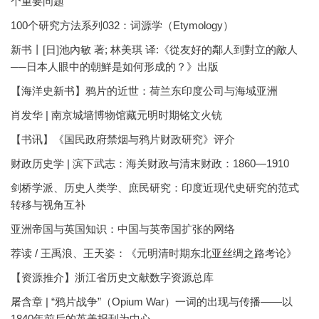
个重要问题
100个研究方法系列032：词源学（Etymology）
新书丨[日]池內敏 著; 林美琪 译:《從友好的鄰人到對立的敵人
──日本人眼中的朝鮮是如何形成的？》出版
【海洋史新书】鸦片的近世：荷兰东印度公司与海域亚洲
肖发华 | 南京城墙博物馆藏元明时期铭文火铳
【书讯】《国民政府禁烟与鸦片财政研究》评介
财政历史学 | 滨下武志：海关财政与清末财政：1860—1910
剑桥学派、历史人类学、庶民研究：印度近现代史研究的范式
转移与视角互补
亚洲帝国与英国知识：中国与英帝国扩张的网络
荐读 / 王禹浪、王天姿：《元明清时期东北亚丝绸之路考论》
【资源推介】浙江省历史文献数字资源总库
屠含章 | “鸦片战争”（Opium War）一词的出现与传播——以
1840年前后的英美报刊为中心