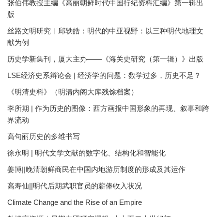
张伯伟教授主编《高丽朝鲜时代中国行纪资料汇编》第一辑出
版
丝路文明研究︱邱轶皓：明代的中亚视野：以三种明代地理文
献为例
历史学新集刊，厦大主办——《海关史研究（第一辑）》出版
LSE经济史系辩论会 | 经济学的问题：数学过多，历史不足？
《明清史料》（明清内阁大库残馀档案）
李所期 | 作为历史的图像：西方画报中国形象的再现、叙事和跨
界流动
高句丽历史的多维书写
徐永明 | 明代文学文献的数字化、结构化和智能化
姜博||晚清朝鲜商民在中国内地游历制度的形成及其运作
高寿仙||明代后期武职官员的薪俸收入状况
Climate Change and the Rise of an Empire