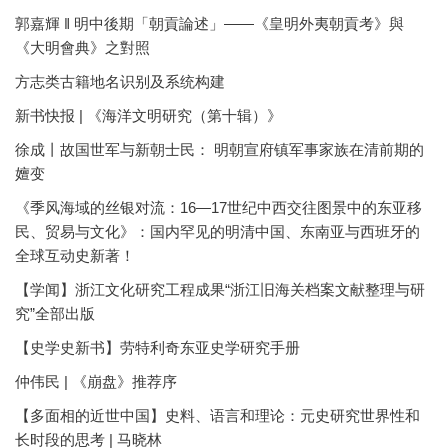
郭嘉輝 ‖ 明中後期「朝貢論述」——《皇明外夷朝貢考》與
《大明會典》之對照
方志类古籍地名识别及系统构建
新书快报 | 《海洋文明研究（第十辑）》
徐成丨故国世军与新朝士民： 明朝宣府镇军事家族在清前期的
嬗变
《季风海域的丝银对流：16—17世纪中西交往图景中的东亚移
民、贸易与文化》：国内罕见的明清中国、东南亚与西班牙的
全球互动史新著！
【学闻】浙江文化研究工程成果“浙江旧海关档案文献整理与研
究”全部出版
【史学史新书】劳特利奇东亚史学研究手册
仲伟民 | 《崩盘》推荐序
【多面相的近世中国】史料、语言和理论：元史研究世界性和
长时段的思考 | 马晓林