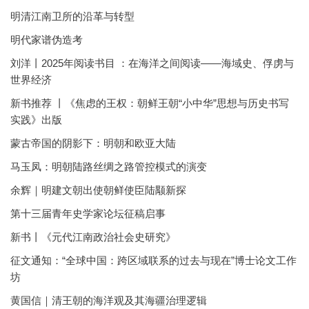
明清江南卫所的沿革与转型
明代家谱伪造考
刘洋丨2025年阅读书目 ：在海洋之间阅读——海域史、俘虏与
世界经济
新书推荐 丨《焦虑的王权：朝鲜王朝“小中华”思想与历史书写
实践》出版
蒙古帝国的阴影下：明朝和欧亚大陆
马玉凤：明朝陆路丝绸之路管控模式的演变
余辉｜明建文朝出使朝鲜使臣陆颙新探
第十三届青年史学家论坛征稿启事
新书丨《元代江南政治社会史研究》
征文通知：“全球中国：跨区域联系的过去与现在”博士论文工作
坊
黄国信｜清王朝的海洋观及其海疆治理逻辑