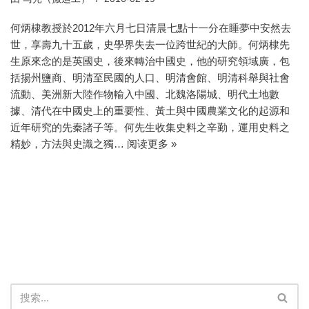
何炳棣教授於2012年六月七日清晨七點十一分在睡夢中安然去
世，享壽九十五歲，史學界失去一位跨世紀的大師。何炳棣先
生原來念的是英國史，後來轉治中國史，他的研究領域廣，包
括揚州鹽商、明清至民國的人口、明清會館、明清科舉與社會
流動、美洲新大陸作物輸入中國、北魏洛陽城、明代土地數
據、清代在中國史上的重要性、黃土與中國農業文化的起源和
近年研究的先秦諸子等。何先生收集史料之辛勤，運用史料之
精妙，方法與史識之獨…
阅读更多 »