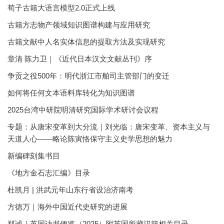
荀子古籍大语言模型2.0正式上线
古籍方志物产领域知识图谱构建与应用研究
古籍文献中人名实体信息的提取方法及实现研究
章清 陈力卫｜《近代日本汉文文献丛刊》序
争贡之役500年：明代浙江市舶司主管部门的变迁
如何将任何文本语料库转化为知识图谱
2025台湾中研院明清研究国际学术研讨会议程
专题：从唐宋变革到大分流｜刘光临：唐宋变革、资本主义与
天道人心——略论陈寅恪保守主义史学思想的魅力
新编碑刻集书目
《地方金石志汇编》目录
杜凯月 | 洪武元年山东行省设治济南考
方徳万｜海外中国近代史研究的进展
郑诚｜英国访书便览（2025）附英国所藏汉籍相关目录