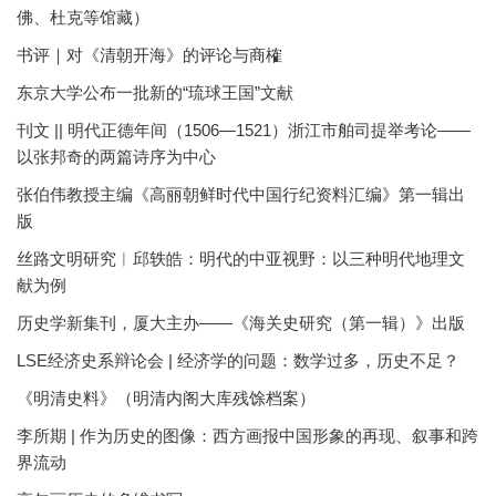
佛、杜克等馆藏）
书评｜对《清朝开海》的评论与商榷
东京大学公布一批新的“琉球王国”文献
刊文 || 明代正德年间（1506—1521）浙江市舶司提举考论——
以张邦奇的两篇诗序为中心
张伯伟教授主编《高丽朝鲜时代中国行纪资料汇编》第一辑出
版
丝路文明研究︱邱轶皓：明代的中亚视野：以三种明代地理文
献为例
历史学新集刊，厦大主办——《海关史研究（第一辑）》出版
LSE经济史系辩论会 | 经济学的问题：数学过多，历史不足？
《明清史料》（明清内阁大库残馀档案）
李所期 | 作为历史的图像：西方画报中国形象的再现、叙事和跨
界流动