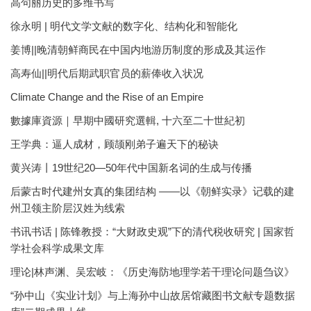
高句丽历史的多维书写
徐永明 | 明代文学文献的数字化、结构化和智能化
姜博||晚清朝鲜商民在中国内地游历制度的形成及其运作
高寿仙||明代后期武职官员的薪俸收入状况
Climate Change and the Rise of an Empire
數據庫資源｜早期中國研究選輯, 十六至二十世紀初
王学典：逼人成材，顾颉刚弟子遍天下的秘诀
黄兴涛丨19世纪20—50年代中国新名词的生成与传播
后蒙古时代建州女真的集团结构 ——以《朝鲜实录》记载的建
州卫领主阶层汉姓为线索
书讯书话 | 陈锋教授：“大财政史观”下的清代税收研究 | 国家哲
学社会科学成果文库
理论|林声渊、吴宏岐：《历史海防地理学若干理论问题刍议》
“孙中山《实业计划》与上海孙中山故居馆藏图书文献专题数据