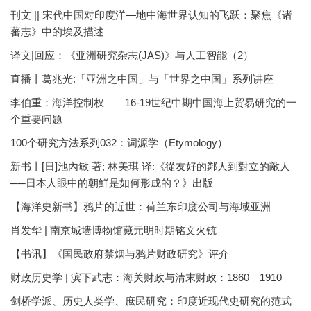
刊文 || 宋代中国对印度洋—地中海世界认知的飞跃：聚焦《诸
蕃志》中的埃及描述
译文|回应：《亚洲研究杂志(JAS)》与人工智能（2）
直播丨葛兆光:「亚洲之中国」与「世界之中国」系列讲座
李伯重：海洋控制权——16-19世纪中期中国海上贸易研究的一
个重要问题
100个研究方法系列032：词源学（Etymology）
新书丨[日]池內敏 著; 林美琪 译:《從友好的鄰人到對立的敵人
──日本人眼中的朝鮮是如何形成的？》出版
【海洋史新书】鸦片的近世：荷兰东印度公司与海域亚洲
肖发华 | 南京城墙博物馆藏元明时期铭文火铳
【书讯】《国民政府禁烟与鸦片财政研究》评介
财政历史学 | 滨下武志：海关财政与清末财政：1860—1910
剑桥学派、历史人类学、庶民研究：印度近现代史研究的范式