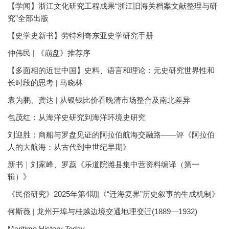
【学闻】浙江文化研究工程成果“浙江旧海关档案文献整理与研
究”全部出版
【史学史新书】劳特利奇东亚史学研究手册
仲伟民 | 《崩盘》推荐序
【多面相的近世中国】史料、语言和理论：元史研究世界性和
长时段的思考 | 马晓林
袁为鹏、龚达 | 从银钱比价看晚清市场整合及南北差异
包茂红：从海洋史研究到海洋环境史研究
刘迎胜：商船与罗盘见证的阿拉伯航海交融路——评《阿拉伯
人的大航海：从古代到中世纪早期》
新书｜刘家峰、罗蕊《乐道院潍县集中营资料编译（第一
辑）》
《民俗研究》2025年第4期|《“迁海复界”历史叙事的生成机制》
何斯薇 | 龙州开埠与桂越边境交通地理变迁(1889—1932)
Maritime History Today