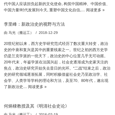
代中国人应该担负起新的文化使命, 构筑中国精神、中国价值、
中国力量!时代发展到今天, 重塑中国文化自信,…
阅读更多 »
李里峰：新政治史的视野与方法
由
马光（搬运工）
2018-12-29
20世纪初以来，西方史学研究范式经历了数次重大转变，政治
史的中衰和复兴是其中的重要线索之一。世纪之初的西方史学
仍是兰克学派的一统天下，政治史的中心位置几乎无可动摇。
20年代末，年鉴学派在法国兴起，社会史逐渐成为史家关注的
焦点，政治史研究开始失去昔日的光环。“二战”结束之后，政治
史的研究领域逐渐拓展，同时积极借鉴社会史乃至政治学、社
会学、人类学等学科的理论和方法，及至70、80年代，遂出现
了新政治史…
阅读更多 »
何炳棣教授及其《明清社会史论》
由
马光（搬运工）
2016-02-19