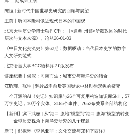
库”二期成果上线
陈恒 | 新时代中国世界史研究的回顾与展望
王前丨听冈本隆司谈近现代日本的中国观
北京大学历史学博士独作C刊：《<通典·州郡>所载政区的时代
层次与文本来源》。论丛26-01-03
《中日文化交流史》第62期：数据驱动：当代日本史学的数字
人文研究范式
北京语言大学BCC语料库2.0版发布
讲座纪要丨侯深：向海而生：城市史与海洋史的结合
江昕瑾、张坤 | 鸦片战争前后英国舆论中林则徐形象的嬗变
一个开源的AI《史记》知识库与26个可复用构造知识库Skill，57
万字史记，10万个实体、3185个事件、7652条关系全部结构化
【新刊】滨下武志 | 从“港口-腹地”模型到“港口-腹海”模型的转变
——全球历史视角下海洋史研究的几个课题
新书｜邹振环《季风亚非：文化交流与郑和下西洋》