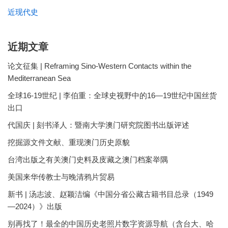
近现代史
近期文章
论文征集 | Reframing Sino-Western Contacts within the
Mediterranean Sea
全球16-19世纪 | 李伯重：全球史视野中的16—19世纪中国丝货
出口
代国庆 | 刻书泽人：暨南大学澳门研究院图书出版评述
挖掘源文件文献、重现澳门历史原貌
台湾出版之有关澳门史料及庋藏之澳门档案举隅
美国来华传教士与晚清鸦片贸易
新书 | 汤志波、赵颖洁编《中国分省公藏古籍书目总录（1949
—2024）》出版
别再找了！最全的中国历史老照片数字资源导航（含台大、哈