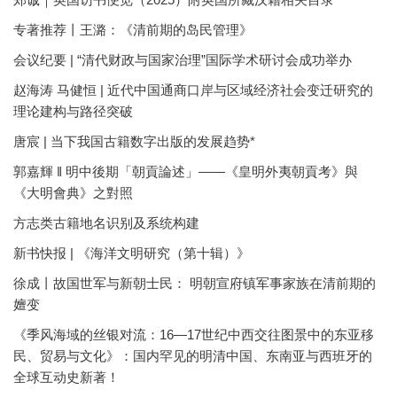
专著推荐丨王潞：《清前期的岛民管理》
会议纪要 | “清代财政与国家治理”国际学术研讨会成功举办
赵海涛 马健恒 | 近代中国通商口岸与区域经济社会变迁研究的
理论建构与路径突破
唐宸 | 当下我国古籍数字出版的发展趋势*
郭嘉輝 ‖ 明中後期「朝貢論述」——《皇明外夷朝貢考》與
《大明會典》之對照
方志类古籍地名识别及系统构建
新书快报 | 《海洋文明研究（第十辑）》
徐成丨故国世军与新朝士民： 明朝宣府镇军事家族在清前期的
嬗变
《季风海域的丝银对流：16—17世纪中西交往图景中的东亚移
民、贸易与文化》：国内罕见的明清中国、东南亚与西班牙的
全球互动史新著！