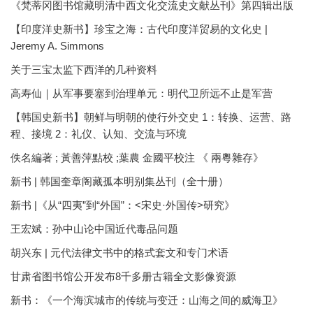
《梵蒂冈图书馆藏明清中西文化交流史文献丛刊》第四辑出版
【印度洋史新书】珍宝之海：古代印度洋贸易的文化史 |
Jeremy A. Simmons
关于三宝太监下西洋的几种资料
高寿仙｜从军事要塞到治理单元：明代卫所远不止是军营
【韩国史新书】朝鲜与明朝的使行外交史 1：转换、运营、路
程、接境 2：礼仪、认知、交流与环境
佚名編著 ; 黃善萍點校 ;葉農 金國平校注 《 兩粵雜存》
新书 | 韩国奎章阁藏孤本明别集丛刊（全十册）
新书 |《从“四夷”到“外国”：<宋史·外国传>研究》
王宏斌：孙中山论中国近代毒品问题
胡兴东 | 元代法律文书中的格式套文和专门术语
甘肃省图书馆公开发布8千多册古籍全文影像资源
新书：《一个海滨城市的传统与变迁：山海之间的威海卫》