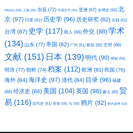
北
东亚
(72)
亚洲
(67)
全球史
(60)
History
(54)
上海
(55)
中国古代
(54)
京
(97)
历史学
(96)
历史研究
(82)
印度
(62)
古籍
(61)
学术
史学
(117)
台湾
(87)
外交
(88)
商人
(66)
(134)
帝国
(82)
山东
(77)
文明
(66)
广州
(61)
数据
(60)
文献
(151)
日本
(139)
明代
(90)
明朝
(56)
档案
(112)
明清
(77)
欧洲
(81)
民国
(76)
朝鲜
(74)
海洋史
(97)
目录
(96)
海外
(84)
清代
(84)
福建
贸
美国
(104)
英国
(96)
经济史
(84)
(66)
蒙古
(60)
易
(116)
鸦片
(92)
近代史
(61)
香港
(58)
马
(56)
鸦片战争
(53)