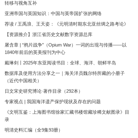
转移与视角互补
亚洲帝国与英国知识：中国与英帝国扩张的网络
荐读 / 王禹浪、王天姿：《元明清时期东北亚丝绸之路考论》
【资源推介】浙江省历史文献数字资源总库
屠含章 | “鸦片战争”（Opium War）一词的出现与传播——以
1840年前后的英美报刊为中心
戴琳剑丨2025年东亚阅读书目：全球、海洋、朝鲜半岛
数据库及使用方法分享之一｜海关洋员魏尔特所藏的小册子
（近代中国相关）
日文宋史研究博论·著作目录（292本）
专家视点 | 我国海洋遗产保护现状及存在的问题
《文明互鉴：上海图书馆徐家汇藏书楼馆藏珍稀文献图录》目
录
明清史料汇编（全9集93册）