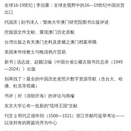
全球16-19世纪 | 李伯重：全球史视野中的16—19世纪中国丝货
出口
代国庆 | 刻书泽人：暨南大学澳门研究院图书出版评述
挖掘源文件文献、重现澳门历史原貌
台湾出版之有关澳门史料及庋藏之澳门档案举隅
美国来华传教士与晚清鸦片贸易
新书 | 汤志波、赵颖洁编《中国分省公藏古籍书目总录（1949
—2024）》出版
别再找了！最全的中国历史老照片数字资源导航（含台大、哈
佛、杜克等馆藏）
书评｜对《清朝开海》的评论与商榷
东京大学公布一批新的“琉球王国”文献
刊文 || 明代正德年间（1506—1521）浙江市舶司提举考论——
以张邦奇的两篇诗序为中心