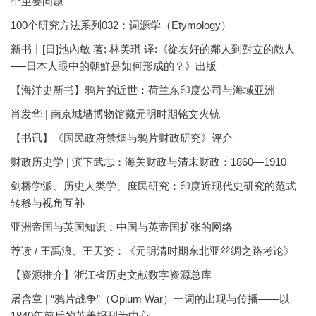
个重要问题
100个研究方法系列032：词源学（Etymology）
新书丨[日]池內敏 著; 林美琪 译:《從友好的鄰人到對立的敵人
──日本人眼中的朝鮮是如何形成的？》出版
【海洋史新书】鸦片的近世：荷兰东印度公司与海域亚洲
肖发华 | 南京城墙博物馆藏元明时期铭文火铳
【书讯】《国民政府禁烟与鸦片财政研究》评介
财政历史学 | 滨下武志：海关财政与清末财政：1860—1910
剑桥学派、历史人类学、庶民研究：印度近现代史研究的范式
转移与视角互补
亚洲帝国与英国知识：中国与英帝国扩张的网络
荐读 / 王禹浪、王天姿：《元明清时期东北亚丝绸之路考论》
【资源推介】浙江省历史文献数字资源总库
屠含章 | “鸦片战争”（Opium War）一词的出现与传播——以
1840年前后的英美报刊为中心