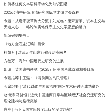
如何将任何文本语料库转化为知识图谱
2025台湾中研院明清研究国际学术研讨会议程
专题：从唐宋变革到大分流｜刘光临：唐宋变革、资本主义与
天道人心——略论陈寅恪保守主义史学思想的魅力
新编碑刻集书目
《地方金石志汇编》目录
杜凯月 | 洪武元年山东行省设治济南考
方徳万｜海外中国近代史研究的进展
郑诚｜英国访书便览（2025）附英国所藏汉籍相关目录
专著推荐丨王潞：《清前期的岛民管理》
会议纪要 | “清代财政与国家治理”国际学术研讨会成功举办
赵海涛 马健恒 | 近代中国通商口岸与区域经济社会变迁研究的
理论建构与路径突破
唐宸 | 当下我国古籍数字出版的发展趋势*