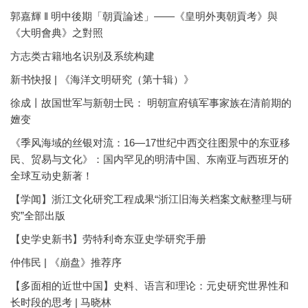
郭嘉輝 ‖ 明中後期「朝貢論述」——《皇明外夷朝貢考》與
《大明會典》之對照
方志类古籍地名识别及系统构建
新书快报 | 《海洋文明研究（第十辑）》
徐成丨故国世军与新朝士民： 明朝宣府镇军事家族在清前期的
嬗变
《季风海域的丝银对流：16—17世纪中西交往图景中的东亚移
民、贸易与文化》：国内罕见的明清中国、东南亚与西班牙的
全球互动史新著！
【学闻】浙江文化研究工程成果“浙江旧海关档案文献整理与研
究”全部出版
【史学史新书】劳特利奇东亚史学研究手册
仲伟民 | 《崩盘》推荐序
【多面相的近世中国】史料、语言和理论：元史研究世界性和
长时段的思考 | 马晓林