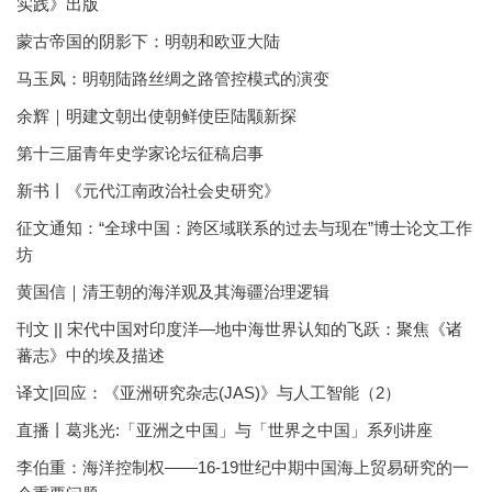
实践》出版
蒙古帝国的阴影下：明朝和欧亚大陆
马玉凤：明朝陆路丝绸之路管控模式的演变
余辉｜明建文朝出使朝鲜使臣陆颙新探
第十三届青年史学家论坛征稿启事
新书丨《元代江南政治社会史研究》
征文通知：“全球中国：跨区域联系的过去与现在”博士论文工作
坊
黄国信｜清王朝的海洋观及其海疆治理逻辑
刊文 || 宋代中国对印度洋—地中海世界认知的飞跃：聚焦《诸
蕃志》中的埃及描述
译文|回应：《亚洲研究杂志(JAS)》与人工智能（2）
直播丨葛兆光:「亚洲之中国」与「世界之中国」系列讲座
李伯重：海洋控制权——16-19世纪中期中国海上贸易研究的一