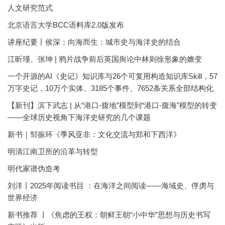
人文研究范式
北京语言大学BCC语料库2.0版发布
讲座纪要丨侯深：向海而生：城市史与海洋史的结合
江昕瑾、张坤 | 鸦片战争前后英国舆论中林则徐形象的嬗变
一个开源的AI《史记》知识库与26个可复用构造知识库Skill，57
万字史记，10万个实体、3185个事件、7652条关系全部结构化
【新刊】滨下武志 | 从“港口-腹地”模型到“港口-腹海”模型的转变
——全球历史视角下海洋史研究的几个课题
新书｜邹振环《季风亚非：文化交流与郑和下西洋》
明清江南卫所的沿革与转型
明代家谱伪造考
刘洋丨2025年阅读书目 ：在海洋之间阅读——海域史、俘虏与
世界经济
新书推荐 丨《焦虑的王权：朝鲜王朝“小中华”思想与历史书写