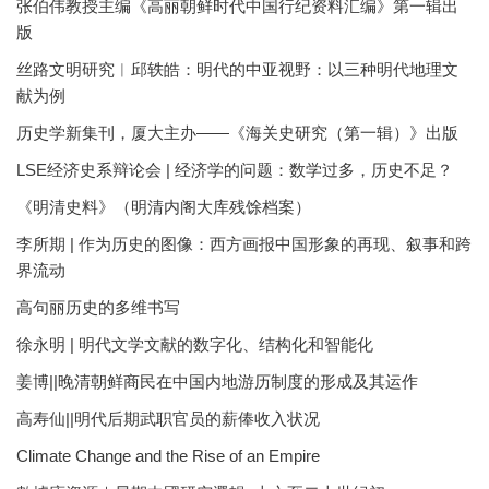
张伯伟教授主编《高丽朝鲜时代中国行纪资料汇编》第一辑出
版
丝路文明研究︱邱轶皓：明代的中亚视野：以三种明代地理文
献为例
历史学新集刊，厦大主办——《海关史研究（第一辑）》出版
LSE经济史系辩论会 | 经济学的问题：数学过多，历史不足？
《明清史料》（明清内阁大库残馀档案）
李所期 | 作为历史的图像：西方画报中国形象的再现、叙事和跨
界流动
高句丽历史的多维书写
徐永明 | 明代文学文献的数字化、结构化和智能化
姜博||晚清朝鲜商民在中国内地游历制度的形成及其运作
高寿仙||明代后期武职官员的薪俸收入状况
Climate Change and the Rise of an Empire