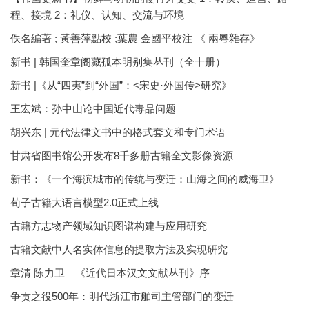
程、接境 2：礼仪、认知、交流与环境
佚名編著 ; 黃善萍點校 ;葉農 金國平校注 《 兩粵雜存》
新书 | 韩国奎章阁藏孤本明别集丛刊（全十册）
新书 |《从“四夷”到“外国”：<宋史·外国传>研究》
王宏斌：孙中山论中国近代毒品问题
胡兴东 | 元代法律文书中的格式套文和专门术语
甘肃省图书馆公开发布8千多册古籍全文影像资源
新书：《一个海滨城市的传统与变迁：山海之间的威海卫》
荀子古籍大语言模型2.0正式上线
古籍方志物产领域知识图谱构建与应用研究
古籍文献中人名实体信息的提取方法及实现研究
章清 陈力卫｜《近代日本汉文文献丛刊》序
争贡之役500年：明代浙江市舶司主管部门的变迁