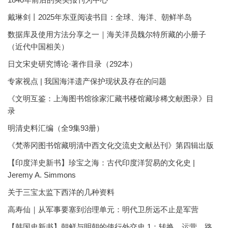
戴琳剑丨2025年东亚阅读书目：全球、海洋、朝鲜半岛
数据库及使用方法分享之一｜海关洋员魏尔特所藏的小册子
（近代中国相关）
日文宋史研究博论·著作目录（292本）
专家视点 | 我国海洋遗产保护现状及存在的问题
《文明互鉴：上海图书馆徐家汇藏书楼馆藏珍稀文献图录》目
录
明清史料汇编（全9集93册）
《梵蒂冈图书馆藏明清中西文化交流史文献丛刊》第四辑出版
【印度洋史新书】珍宝之海：古代印度洋贸易的文化史 |
Jeremy A. Simmons
关于三宝太监下西洋的几种资料
高寿仙｜从军事要塞到治理单元：明代卫所远不止是军营
【韩国史新书】朝鲜与明朝的使行外交史 1：转换、运营、路