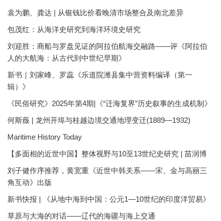
袁为鹏、龚达 | 从银钱比价看晚清市场整合及南北差异
包茂红：从海洋史研究到海洋环境史研究
刘迎胜：商船与罗盘见证的阿拉伯航海交融路——评《阿拉伯
人的大航海：从古代到中世纪早期》
新书｜刘家峰、罗蕊《乐道院潍县集中营资料编译（第一
辑）》
《民俗研究》2025年第4期|《“迁海复界”历史叙事的生成机制》
何斯薇 | 龙州开埠与桂越边境交通地理变迁(1889—1932)
Maritime History Today
【多面相的近世中国】整体视野与10至13世纪史研究 | 苗润博
刘子健作序推荐，黄宽重《近世中韩关系——宋、金与高丽三
角互动》出版
新书快报 | 《从地中海到中国：公元1—10世纪的印度洋贸易》
草原与大海的对话——辽代的海疆与海上交通