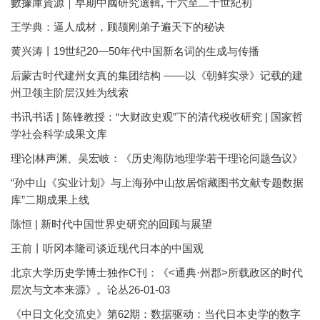
數據庫資源｜早期中國研究選輯, 十六至二十世紀初
王学典：逼人成材，顾颉刚弟子遍天下的秘诀
黄兴涛丨19世纪20—50年代中国新名词的生成与传播
后蒙古时代建州女真的集团结构 ——以《朝鲜实录》记载的建
州卫领主阶层汉姓为线索
书讯书话 | 陈锋教授：“大财政史观”下的清代税收研究 | 国家哲
学社会科学成果文库
理论|林声渊、吴宏岐：《历史海防地理学若干理论问题刍议》
“孙中山《实业计划》与上海孙中山故居馆藏图书文献专题数据
库”二期成果上线
陈恒 | 新时代中国世界史研究的回顾与展望
王前丨听冈本隆司谈近现代日本的中国观
北京大学历史学博士独作C刊：《<通典·州郡>所载政区的时代
层次与文本来源》。论丛26-01-03
《中日文化交流史》第62期：数据驱动：当代日本史学的数字