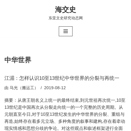
海交史
跳
东亚文史研究动态网
至
正
文
中华世界
江湄：怎样认识10至13世纪中华世界的分裂与再统一
由
马光（搬运工）
2019-08-12
摘要：从唐王朝名义上统一的最终结束,到元世祖再次统一,10至
13世纪是中国再次从分裂走向统一的一个完整的历史周期。从
元朝直至今日,对于10至13世纪发生的中华世界的分裂、重组与
再造,始终存在着多元立场、多种角度的叙事和建构,存在着牵动
现实情感和思想分歧的争论。对这些观点和叙述框架进行全面