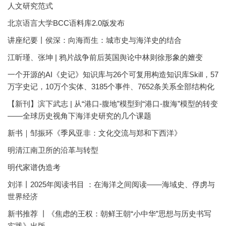
人文研究范式
北京语言大学BCC语料库2.0版发布
讲座纪要丨侯深：向海而生：城市史与海洋史的结合
江昕瑾、张坤 | 鸦片战争前后英国舆论中林则徐形象的嬗变
一个开源的AI《史记》知识库与26个可复用构造知识库Skill，57
万字史记，10万个实体、3185个事件、7652条关系全部结构化
【新刊】滨下武志 | 从“港口-腹地”模型到“港口-腹海”模型的转变
——全球历史视角下海洋史研究的几个课题
新书｜邹振环《季风亚非：文化交流与郑和下西洋》
明清江南卫所的沿革与转型
明代家谱伪造考
刘洋丨2025年阅读书目 ：在海洋之间阅读——海域史、俘虏与
世界经济
新书推荐 丨《焦虑的王权：朝鲜王朝“小中华”思想与历史书写
实践》出版