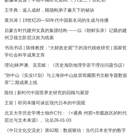
王学典：逼人成材，顾颉刚弟子遍天下的秘诀
黄兴涛丨19世纪20—50年代中国新名词的生成与传播
后蒙古时代建州女真的集团结构 ——以《朝鲜实录》记载的建
州卫领主阶层汉姓为线索
书讯书话 | 陈锋教授：“大财政史观”下的清代税收研究 | 国家哲
学社会科学成果文库
理论|林声渊、吴宏岐：《历史海防地理学若干理论问题刍议》
“孙中山《实业计划》与上海孙中山故居馆藏图书文献专题数据
库”二期成果上线
陈恒 | 新时代中国世界史研究的回顾与展望
王前丨听冈本隆司谈近现代日本的中国观
北京大学历史学博士独作C刊：《<通典·州郡>所载政区的时代
层次与文本来源》。论丛26-01-03
《中日文化交流史》第62期：数据驱动：当代日本史学的数字