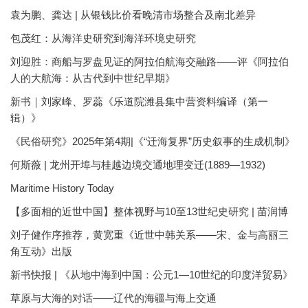
袁为鹏、龚达 | 从银钱比价看晚清市场整合及南北差异
包茂红：从海洋史研究到海洋环境史研究
刘迎胜：商船与罗盘见证的阿拉伯航海交融路——评《阿拉伯
人的大航海：从古代到中世纪早期》
新书｜刘家峰、罗蕊《乐道院潍县集中营资料编译（第一
辑）》
《民俗研究》2025年第4期|《“迁海复界”历史叙事的生成机制》
何斯薇 | 龙州开埠与桂越边境交通地理变迁(1889—1932)
Maritime History Today
【多面相的近世中国】整体视野与10至13世纪史研究 | 苗润博
刘子健作序推荐，黄宽重《近世中韩关系——宋、金与高丽三
角互动》出版
新书快报 | 《从地中海到中国：公元1—10世纪的印度洋贸易》
草原与大海的对话——辽代的海疆与海上交通