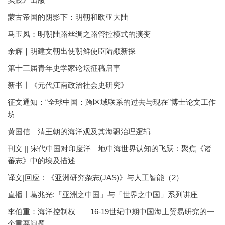
蒙古帝国的阴影下：明朝和欧亚大陆
马玉凤：明朝陆路丝绸之路管控模式的演变
余辉｜明建文朝出使朝鲜使臣陆颙新探
第十三届青年史学家论坛征稿启事
新书丨《元代江南政治社会史研究》
征文通知：“全球中国：跨区域联系的过去与现在”博士论文工作
坊
黄国信｜清王朝的海洋观及其海疆治理逻辑
刊文 || 宋代中国对印度洋—地中海世界认知的飞跃：聚焦《诸
蕃志》中的埃及描述
译文|回应：《亚洲研究杂志(JAS)》与人工智能（2）
直播丨葛兆光:「亚洲之中国」与「世界之中国」系列讲座
李伯重：海洋控制权——16-19世纪中期中国海上贸易研究的一
个重要问题