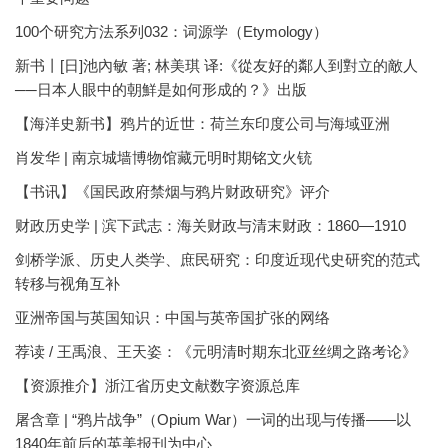
100个研究方法系列032：词源学（Etymology）
新书丨[日]池內敏 著; 林美琪 译:《從友好的鄰人到對立的敵人
──日本人眼中的朝鮮是如何形成的？》出版
【海洋史新书】鸦片的近世：荷兰东印度公司与海域亚洲
肖发华 | 南京城墙博物馆藏元明时期铭文火铳
【书讯】《国民政府禁烟与鸦片财政研究》评介
财政历史学 | 滨下武志：海关财政与清末财政：1860—1910
剑桥学派、历史人类学、庶民研究：印度近现代史研究的范式
转移与视角互补
亚洲帝国与英国知识：中国与英帝国扩张的网络
荐读 / 王禹浪、王天姿：《元明清时期东北亚丝绸之路考论》
【资源推介】浙江省历史文献数字资源总库
屠含章 | “鸦片战争”（Opium War）一词的出现与传播——以
1840年前后的英美报刊为中心