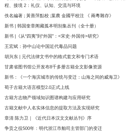
程、接境 2：礼仪、认知、交流与环境
佚名編著 ; 黃善萍點校 ;葉農 金國平校注 《 兩粵雜存》
新书 | 韩国奎章阁藏孤本明别集丛刊（全十册）
新书 |《从“四夷”到“外国”：<宋史·外国传>研究》
王宏斌：孙中山论中国近代毒品问题
胡兴东 | 元代法律文书中的格式套文和专门术语
甘肃省图书馆公开发布8千多册古籍全文影像资源
新书：《一个海滨城市的传统与变迁：山海之间的威海卫》
荀子古籍大语言模型2.0正式上线
古籍方志物产领域知识图谱构建与应用研究
古籍文献中人名实体信息的提取方法及实现研究
章清 陈力卫｜《近代日本汉文文献丛刊》序
争贡之役500年：明代浙江市舶司主管部门的变迁