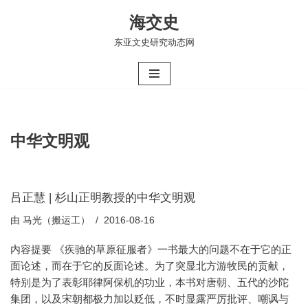
海交史
跳
东亚文史研究动态网
至
正
文
中华文明观
吕正慧 | 杉山正明教授的中华文明观
由
马光（搬运工）
2016-08-16
内容提要 《疾驰的草原征服者》一书最大的问题不在于它的正
面论述，而在于它的反面论述。为了突显北方游牧民的贡献，
特别是为了表彰耶律阿保机的功业，本书对唐朝、五代的沙陀
集团，以及宋朝都极力加以贬低，不时显露严厉批评、嘲讽与