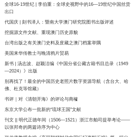
全球16-19世纪 | 李伯重：全球史视野中的16—19世纪中国丝货
出口
代国庆 | 刻书泽人：暨南大学澳门研究院图书出版评述
挖掘源文件文献、重现澳门历史原貌
台湾出版之有关澳门史料及庋藏之澳门档案举隅
美国来华传教士与晚清鸦片贸易
新书 | 汤志波、赵颖洁编《中国分省公藏古籍书目总录（1949
—2024）》出版
别再找了！最全的中国历史老照片数字资源导航（含台大、哈
佛、杜克等馆藏）
书评｜对《清朝开海》的评论与商榷
东京大学公布一批新的“琉球王国”文献
刊文 || 明代正德年间（1506—1521）浙江市舶司提举考论——
以张邦奇的两篇诗序为中心