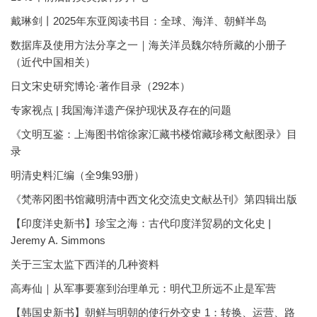
戴琳剑丨2025年东亚阅读书目：全球、海洋、朝鲜半岛
数据库及使用方法分享之一｜海关洋员魏尔特所藏的小册子
（近代中国相关）
日文宋史研究博论·著作目录（292本）
专家视点 | 我国海洋遗产保护现状及存在的问题
《文明互鉴：上海图书馆徐家汇藏书楼馆藏珍稀文献图录》目
录
明清史料汇编（全9集93册）
《梵蒂冈图书馆藏明清中西文化交流史文献丛刊》第四辑出版
【印度洋史新书】珍宝之海：古代印度洋贸易的文化史 |
Jeremy A. Simmons
关于三宝太监下西洋的几种资料
高寿仙｜从军事要塞到治理单元：明代卫所远不止是军营
【韩国史新书】朝鲜与明朝的使行外交史 1：转换、运营、路