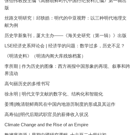
张伯伟教授主编《高丽朝鲜时代中国行纪资料汇编》第一辑出
版
丝路文明研究︱邱轶皓：明代的中亚视野：以三种明代地理文
献为例
历史学新集刊，厦大主办——《海关史研究（第一辑）》出版
LSE经济史系辩论会 | 经济学的问题：数学过多，历史不足？
《明清史料》（明清内阁大库残馀档案）
李所期 | 作为历史的图像：西方画报中国形象的再现、叙事和跨
界流动
高句丽历史的多维书写
徐永明 | 明代文学文献的数字化、结构化和智能化
姜博||晚清朝鲜商民在中国内地游历制度的形成及其运作
高寿仙||明代后期武职官员的薪俸收入状况
Climate Change and the Rise of an Empire
數據庫資源｜早期中國研究選輯, 十六至二十世紀初