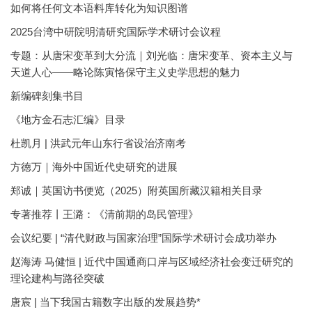
如何将任何文本语料库转化为知识图谱
2025台湾中研院明清研究国际学术研讨会议程
专题：从唐宋变革到大分流｜刘光临：唐宋变革、资本主义与
天道人心——略论陈寅恪保守主义史学思想的魅力
新编碑刻集书目
《地方金石志汇编》目录
杜凯月 | 洪武元年山东行省设治济南考
方徳万｜海外中国近代史研究的进展
郑诚｜英国访书便览（2025）附英国所藏汉籍相关目录
专著推荐丨王潞：《清前期的岛民管理》
会议纪要 | “清代财政与国家治理”国际学术研讨会成功举办
赵海涛 马健恒 | 近代中国通商口岸与区域经济社会变迁研究的
理论建构与路径突破
唐宸 | 当下我国古籍数字出版的发展趋势*