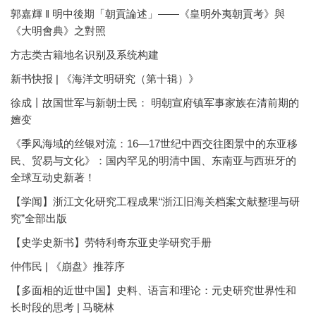
郭嘉輝 ‖ 明中後期「朝貢論述」——《皇明外夷朝貢考》與
《大明會典》之對照
方志类古籍地名识别及系统构建
新书快报 | 《海洋文明研究（第十辑）》
徐成丨故国世军与新朝士民： 明朝宣府镇军事家族在清前期的
嬗变
《季风海域的丝银对流：16—17世纪中西交往图景中的东亚移
民、贸易与文化》：国内罕见的明清中国、东南亚与西班牙的
全球互动史新著！
【学闻】浙江文化研究工程成果“浙江旧海关档案文献整理与研
究”全部出版
【史学史新书】劳特利奇东亚史学研究手册
仲伟民 | 《崩盘》推荐序
【多面相的近世中国】史料、语言和理论：元史研究世界性和
长时段的思考 | 马晓林