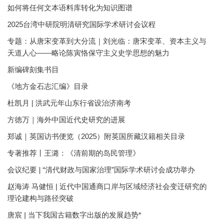
如何将任何文本语料库转化为知识图谱
2025台湾中研院明清研究国际学术研讨会议程
专题：从唐宋变革到大分流｜刘光临：唐宋变革、资本主义与
天道人心——略论陈寅恪保守主义史学思想的魅力
新编碑刻集书目
《地方金石志汇编》目录
杜凯月 | 洪武元年山东行省设治济南考
方徳万｜海外中国近代史研究的进展
郑诚｜英国访书便览（2025）附英国所藏汉籍相关目录
专著推荐丨王潞：《清前期的岛民管理》
会议纪要 | “清代财政与国家治理”国际学术研讨会成功举办
赵海涛 马健恒 | 近代中国通商口岸与区域经济社会变迁研究的
理论建构与路径突破
唐宸 | 当下我国古籍数字出版的发展趋势*