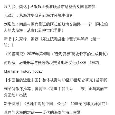
袁为鹏、龚达 | 从银钱比价看晚清市场整合及南北差异
包茂红：从海洋史研究到海洋环境史研究
刘迎胜：商船与罗盘见证的阿拉伯航海交融路——评《阿拉伯
人的大航海：从古代到中世纪早期》
新书｜刘家峰、罗蕊《乐道院潍县集中营资料编译（第一
辑）》
《民俗研究》2025年第4期|《“迁海复界”历史叙事的生成机制》
何斯薇 | 龙州开埠与桂越边境交通地理变迁(1889—1932)
Maritime History Today
【多面相的近世中国】整体视野与10至13世纪史研究 | 苗润博
刘子健作序推荐，黄宽重《近世中韩关系——宋、金与高丽三
角互动》出版
新书快报 | 《从地中海到中国：公元1—10世纪的印度洋贸易》
草原与大海的对话——辽代的海疆与海上交通