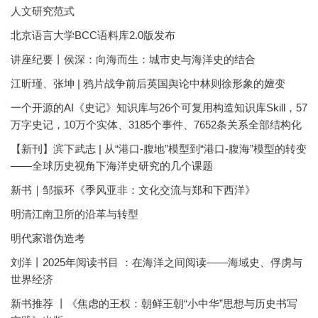
人文研究范式
北京语言大学BCC语料库2.0版发布
讲座纪要丨侯深：向海而生：城市史与海洋史的结合
江昕瑾、张坤 | 鸦片战争前后英国舆论中林则徐形象的嬗变
一个开源的AI《史记》知识库与26个可复用构造知识库Skill，57
万字史记，10万个实体、3185个事件、7652条关系全部结构化
【新刊】滨下武志 | 从“港口-腹地”模型到“港口-腹海”模型的转变
——全球历史视角下海洋史研究的几个课题
新书｜邹振环《季风亚非：文化交流与郑和下西洋》
明清江南卫所的沿革与转型
明代家谱伪造考
刘洋丨2025年阅读书目 ：在海洋之间阅读——海域史、俘虏与
世界经济
新书推荐 丨《焦虑的王权：朝鲜王朝“小中华”思想与历史书写