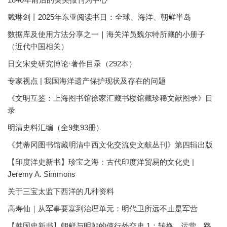
戴琳剑丨2025年东亚阅读书目：全球、海洋、朝鲜半岛
数据库及使用方法分享之一｜海关洋员魏尔特所藏的小册子
（近代中国相关）
日文宋史研究博论·著作目录（292本）
专家视点 | 我国海洋遗产保护现状及存在的问题
《文明互鉴：上海图书馆徐家汇藏书楼馆藏珍稀文献图录》目
录
明清史料汇编（全9集93册）
《梵蒂冈图书馆藏明清中西文化交流史文献丛刊》第四辑出版
【印度洋史新书】珍宝之海：古代印度洋贸易的文化史 |
Jeremy A. Simmons
关于三宝太监下西洋的几种资料
高寿仙｜从军事要塞到治理单元：明代卫所远不止是军营
【韩国史新书】朝鲜与明朝的使行外交史 1：转换、运营、路