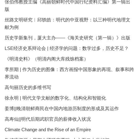
张伯伟教授主编《高丽朝鲜时代中国行纪资料汇编》第一辑出
版
丝路文明研究︱邱轶皓：明代的中亚视野：以三种明代地理文
献为例
历史学新集刊，厦大主办——《海关史研究（第一辑）》出版
LSE经济史系辩论会 | 经济学的问题：数学过多，历史不足？
《明清史料》（明清内阁大库残馀档案）
李所期 | 作为历史的图像：西方画报中国形象的再现、叙事和跨
界流动
高句丽历史的多维书写
徐永明 | 明代文学文献的数字化、结构化和智能化
姜博||晚清朝鲜商民在中国内地游历制度的形成及其运作
高寿仙||明代后期武职官员的薪俸收入状况
Climate Change and the Rise of an Empire