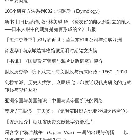
个重要问题
100个研究方法系列032：词源学（Etymology）
新书丨[日]池內敏 著; 林美琪 译:《從友好的鄰人到對立的敵人
──日本人眼中的朝鮮是如何形成的？》出版
【海洋史新书】鸦片的近世：荷兰东印度公司与海域亚洲
肖发华 | 南京城墙博物馆藏元明时期铭文火铳
【书讯】《国民政府禁烟与鸦片财政研究》评介
财政历史学 | 滨下武志：海关财政与清末财政：1860—1910
剑桥学派、历史人类学、庶民研究：印度近现代史研究的范式
转移与视角互补
亚洲帝国与英国知识：中国与英帝国扩张的网络
荐读 / 王禹浪、王天姿：《元明清时期东北亚丝绸之路考论》
【资源推介】浙江省历史文献数字资源总库
屠含章 | “鸦片战争”（Opium War）一词的出现与传播——以
1840年前后的英美报刊为中心