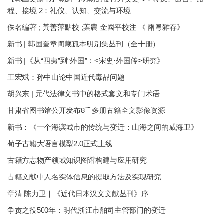
程、接境 2：礼仪、认知、交流与环境
佚名編著 ; 黃善萍點校 ;葉農 金國平校注 《 兩粵雜存》
新书 | 韩国奎章阁藏孤本明别集丛刊（全十册）
新书 |《从“四夷”到“外国”：<宋史·外国传>研究》
王宏斌：孙中山论中国近代毒品问题
胡兴东 | 元代法律文书中的格式套文和专门术语
甘肃省图书馆公开发布8千多册古籍全文影像资源
新书：《一个海滨城市的传统与变迁：山海之间的威海卫》
荀子古籍大语言模型2.0正式上线
古籍方志物产领域知识图谱构建与应用研究
古籍文献中人名实体信息的提取方法及实现研究
章清 陈力卫｜《近代日本汉文文献丛刊》序
争贡之役500年：明代浙江市舶司主管部门的变迁