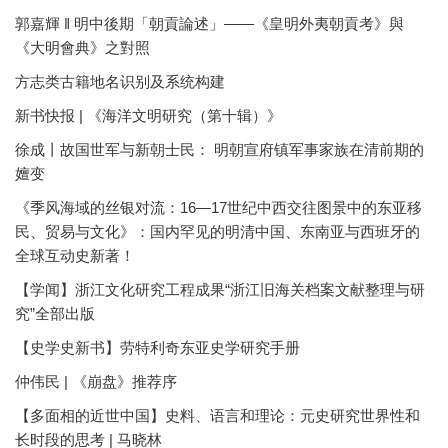
郭嘉輝 ‖ 明中後期「朝貢論述」——《皇明外夷朝貢考》與
《大明會典》之對照
方志类古籍地名识别及系统构建
新书快报 | 《海洋文明研究（第十辑）》
徐成丨故国世军与新朝士民： 明朝宣府镇军事家族在清前期的
嬗变
《季风海域的丝银对流：16—17世纪中西交往图景中的东亚移
民、贸易与文化》：国内罕见的明清中国、东南亚与西班牙的
全球互动史新著！
【学闻】浙江文化研究工程成果“浙江旧海关档案文献整理与研
究”全部出版
【史学史新书】劳特利奇东亚史学研究手册
仲伟民 | 《崩盘》推荐序
【多面相的近世中国】史料、语言和理论：元史研究世界性和
长时段的思考 | 马晓林