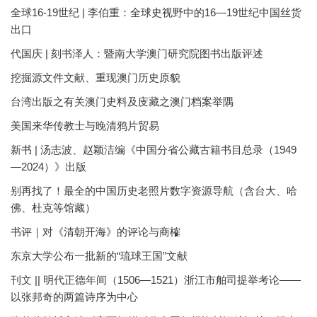
全球16-19世纪 | 李伯重：全球史视野中的16—19世纪中国丝货
出口
代国庆 | 刻书泽人：暨南大学澳门研究院图书出版评述
挖掘源文件文献、重现澳门历史原貌
台湾出版之有关澳门史料及庋藏之澳门档案举隅
美国来华传教士与晚清鸦片贸易
新书 | 汤志波、赵颖洁编《中国分省公藏古籍书目总录（1949
—2024）》出版
别再找了！最全的中国历史老照片数字资源导航（含台大、哈
佛、杜克等馆藏）
书评｜对《清朝开海》的评论与商榷
东京大学公布一批新的“琉球王国”文献
刊文 || 明代正德年间（1506—1521）浙江市舶司提举考论——
以张邦奇的两篇诗序为中心