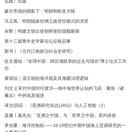
实践》出版
蒙古帝国的阴影下：明朝和欧亚大陆
马玉凤：明朝陆路丝绸之路管控模式的演变
余辉｜明建文朝出使朝鲜使臣陆颙新探
第十三届青年史学家论坛征稿启事
新书丨《元代江南政治社会史研究》
征文通知：“全球中国：跨区域联系的过去与现在”博士论文工作
坊
黄国信｜清王朝的海洋观及其海疆治理逻辑
刊文 || 宋代中国对印度洋—地中海世界认知的飞跃：聚焦《诸
蕃志》中的埃及描述
译文|回应：《亚洲研究杂志(JAS)》与人工智能（2）
直播丨葛兆光:「亚洲之中国」与「世界之中国」系列讲座
李伯重：海洋控制权——16-19世纪中期中国海上贸易研究的一