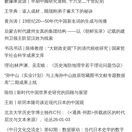
數據庫資源｜早期中國研究選輯, 十六至二十世紀初
王学典：逼人成材，顾颉刚弟子遍天下的秘诀
黄兴涛丨19世纪20—50年代中国新名词的生成与传播
后蒙古时代建州女真的集团结构 ——以《朝鲜实录》记载的建
州卫领主阶层汉姓为线索
书讯书话 | 陈锋教授：“大财政史观”下的清代税收研究 | 国家哲
学社会科学成果文库
理论|林声渊、吴宏岐：《历史海防地理学若干理论问题刍议》
“孙中山《实业计划》与上海孙中山故居馆藏图书文献专题数据
库”二期成果上线
陈恒 | 新时代中国世界史研究的回顾与展望
王前丨听冈本隆司谈近现代日本的中国观
北京大学历史学博士独作C刊：《<通典·州郡>所载政区的时代
层次与文本来源》。论丛26-01-03
《中日文化交流史》第62期：数据驱动：当代日本史学的数字