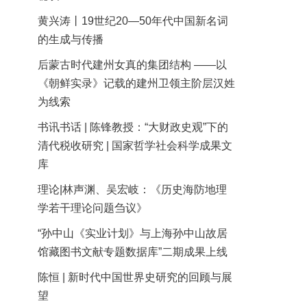
黄兴涛丨19世纪20—50年代中国新名词
的生成与传播
后蒙古时代建州女真的集团结构 ——以
《朝鲜实录》记载的建州卫领主阶层汉姓
为线索
书讯书话 | 陈锋教授：“大财政史观”下的
清代税收研究 | 国家哲学社会科学成果文
库
理论|林声渊、吴宏岐：《历史海防地理
学若干理论问题刍议》
“孙中山《实业计划》与上海孙中山故居
馆藏图书文献专题数据库”二期成果上线
陈恒 | 新时代中国世界史研究的回顾与展
望