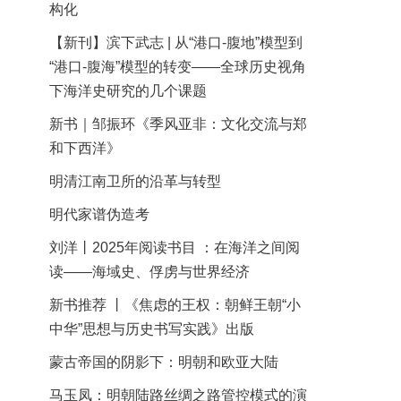
构化
【新刊】滨下武志 | 从“港口-腹地”模型到
“港口-腹海”模型的转变——全球历史视角
下海洋史研究的几个课题
新书｜邹振环《季风亚非：文化交流与郑
和下西洋》
明清江南卫所的沿革与转型
明代家谱伪造考
刘洋丨2025年阅读书目 ：在海洋之间阅
读——海域史、俘虏与世界经济
新书推荐 丨《焦虑的王权：朝鲜王朝“小
中华”思想与历史书写实践》出版
蒙古帝国的阴影下：明朝和欧亚大陆
马玉凤：明朝陆路丝绸之路管控模式的演