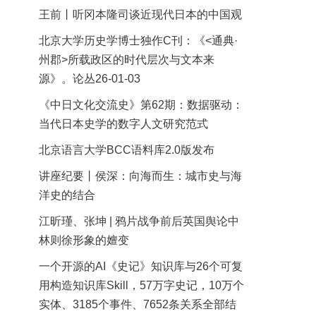
王前丨听冈本隆司谈近现代日本的中国观
北京大学历史学博士独作C刊：《<通典·
州郡>所载政区的时代层次与文本来
源》。论丛26-01-03
《中日文化交流史》第62期：数据驱动：
当代日本史学的数字人文研究范式
北京语言大学BCC语料库2.0版发布
讲座纪要丨侯深：向海而生：城市史与海
洋史的结合
江昕瑾、张坤 | 鸦片战争前后英国舆论中
林则徐形象的嬗变
一个开源的AI《史记》知识库与26个可复
用构造知识库Skill，57万字史记，10万个
实体、3185个事件、7652条关系全部结