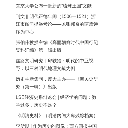
东京大学公布一批新的“琉球王国”文献
刊文 || 明代正德年间（1506—1521）浙
江市舶司提举考论——以张邦奇的两篇诗
序为中心
张伯伟教授主编《高丽朝鲜时代中国行纪
资料汇编》第一辑出版
丝路文明研究︱邱轶皓：明代的中亚视
野：以三种明代地理文献为例
历史学新集刊，厦大主办——《海关史研
究（第一辑）》出版
LSE经济史系辩论会 | 经济学的问题：数
学过多，历史不足？
《明清史料》（明清内阁大库残馀档案）
李所期 | 作为历史的图像：西方画报中国