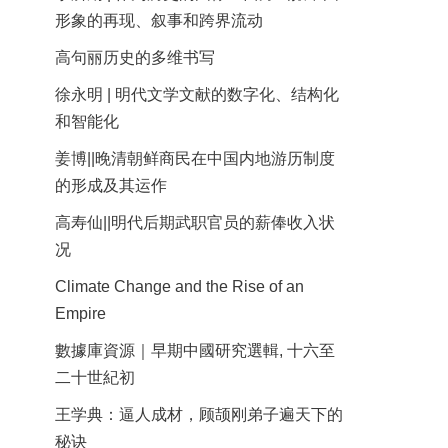
形象的再现、叙事和跨界流动
高句丽历史的多维书写
徐永明 | 明代文学文献的数字化、结构化
和智能化
姜博||晚清朝鲜商民在中国内地游历制度
的形成及其运作
高寿仙||明代后期武职官员的薪俸收入状
况
Climate Change and the Rise of an
Empire
數據庫資源｜早期中國研究選輯, 十六至
二十世紀初
王学典：逼人成材，顾颉刚弟子遍天下的
秘诀