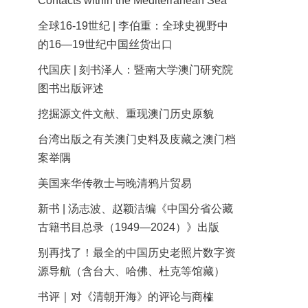
Contacts within the Mediterranean Sea
全球16-19世纪 | 李伯重：全球史视野中
的16—19世纪中国丝货出口
代国庆 | 刻书泽人：暨南大学澳门研究院
图书出版评述
挖掘源文件文献、重现澳门历史原貌
台湾出版之有关澳门史料及庋藏之澳门档
案举隅
美国来华传教士与晚清鸦片贸易
新书 | 汤志波、赵颖洁编《中国分省公藏
古籍书目总录（1949—2024）》出版
别再找了！最全的中国历史老照片数字资
源导航（含台大、哈佛、杜克等馆藏）
书评｜对《清朝开海》的评论与商榷