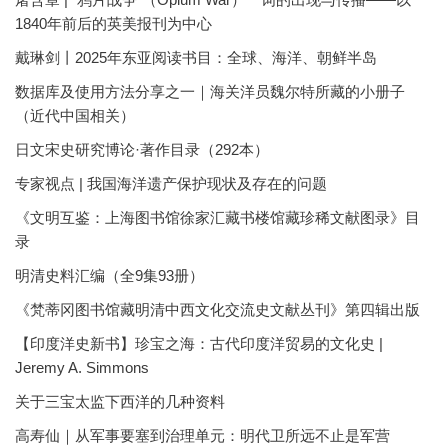
1840年前后的英美报刊为中心
戴琳剑丨2025年东亚阅读书目：全球、海洋、朝鲜半岛
数据库及使用方法分享之一｜海关洋员魏尔特所藏的小册子
（近代中国相关）
日文宋史研究博论·著作目录（292本）
专家视点 | 我国海洋遗产保护现状及存在的问题
《文明互鉴：上海图书馆徐家汇藏书楼馆藏珍稀文献图录》目
录
明清史料汇编（全9集93册）
《梵蒂冈图书馆藏明清中西文化交流史文献丛刊》第四辑出版
【印度洋史新书】珍宝之海：古代印度洋贸易的文化史 |
Jeremy A. Simmons
关于三宝太监下西洋的几种资料
高寿仙｜从军事要塞到治理单元：明代卫所远不止是军营