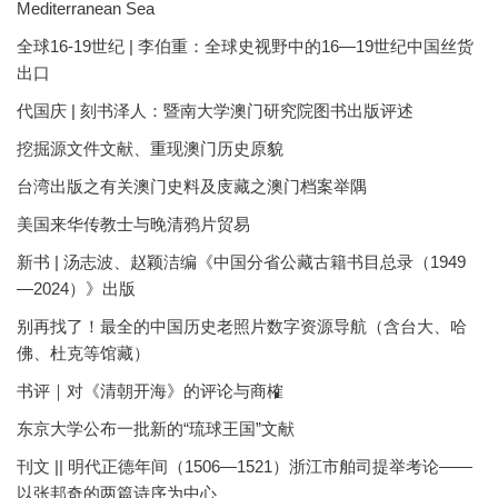
Mediterranean Sea
全球16-19世纪 | 李伯重：全球史视野中的16—19世纪中国丝货
出口
代国庆 | 刻书泽人：暨南大学澳门研究院图书出版评述
挖掘源文件文献、重现澳门历史原貌
台湾出版之有关澳门史料及庋藏之澳门档案举隅
美国来华传教士与晚清鸦片贸易
新书 | 汤志波、赵颖洁编《中国分省公藏古籍书目总录（1949
—2024）》出版
别再找了！最全的中国历史老照片数字资源导航（含台大、哈
佛、杜克等馆藏）
书评｜对《清朝开海》的评论与商榷
东京大学公布一批新的“琉球王国”文献
刊文 || 明代正德年间（1506—1521）浙江市舶司提举考论——
以张邦奇的两篇诗序为中心