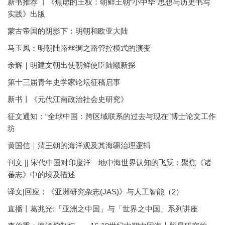
新书推荐 丨《焦虑的王权：朝鲜王朝“小中华”思想与历史书写
实践》出版
蒙古帝国的阴影下：明朝和欧亚大陆
马玉凤：明朝陆路丝绸之路管控模式的演变
余辉｜明建文朝出使朝鲜使臣陆颙新探
第十三届青年史学家论坛征稿启事
新书丨《元代江南政治社会史研究》
征文通知：“全球中国：跨区域联系的过去与现在”博士论文工作
坊
黄国信｜清王朝的海洋观及其海疆治理逻辑
刊文 || 宋代中国对印度洋—地中海世界认知的飞跃：聚焦《诸
蕃志》中的埃及描述
译文|回应：《亚洲研究杂志(JAS)》与人工智能（2）
直播丨葛兆光:「亚洲之中国」与「世界之中国」系列讲座