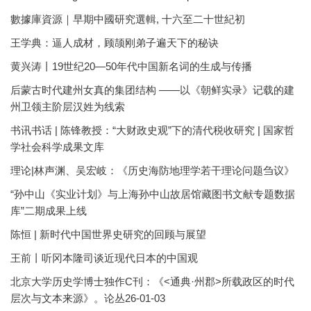
數據庫資源｜早期中國研究選輯, 十六至二十世紀初
王学典：逼人成材，顾颉刚弟子遍天下的秘诀
黄兴涛丨19世纪20—50年代中国新名词的生成与传播
后蒙古时代建州女真的集团结构 ——以《朝鲜实录》记载的建
州卫领主阶层汉姓为线索
书讯书话 | 陈锋教授：“大财政史观”下的清代税收研究 | 国家哲
学社会科学成果文库
理论|林声渊、吴宏岐：《历史海防地理学若干理论问题刍议》
“孙中山《实业计划》与上海孙中山故居馆藏图书文献专题数据
库”二期成果上线
陈恒 | 新时代中国世界史研究的回顾与展望
王前丨听冈本隆司谈近现代日本的中国观
北京大学历史学博士独作C刊：《<通典·州郡>所载政区的时代
层次与文本来源》。论丛26-01-03