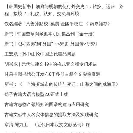
【韩国史新书】朝鲜与明朝的使行外交史 1：转换、运营、路
程、接境 2：礼仪、认知、交流与环境
佚名編著 ; 黃善萍點校 ;葉農 金國平校注 《 兩粵雜存》
新书 | 韩国奎章阁藏孤本明别集丛刊（全十册）
新书 |《从“四夷”到“外国”：<宋史·外国传>研究》
王宏斌：孙中山论中国近代毒品问题
胡兴东 | 元代法律文书中的格式套文和专门术语
甘肃省图书馆公开发布8千多册古籍全文影像资源
新书：《一个海滨城市的传统与变迁：山海之间的威海卫》
荀子古籍大语言模型2.0正式上线
古籍方志物产领域知识图谱构建与应用研究
古籍文献中人名实体信息的提取方法及实现研究
章清 陈力卫｜《近代日本汉文文献丛刊》序