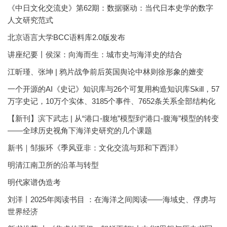
《中日文化交流史》第62期：数据驱动：当代日本史学的数字
人文研究范式
北京语言大学BCC语料库2.0版发布
讲座纪要丨侯深：向海而生：城市史与海洋史的结合
江昕瑾、张坤 | 鸦片战争前后英国舆论中林则徐形象的嬗变
一个开源的AI《史记》知识库与26个可复用构造知识库Skill，57
万字史记，10万个实体、3185个事件、7652条关系全部结构化
【新刊】滨下武志 | 从“港口-腹地”模型到“港口-腹海”模型的转变
——全球历史视角下海洋史研究的几个课题
新书｜邹振环《季风亚非：文化交流与郑和下西洋》
明清江南卫所的沿革与转型
明代家谱伪造考
刘洋丨2025年阅读书目 ：在海洋之间阅读——海域史、俘虏与
世界经济