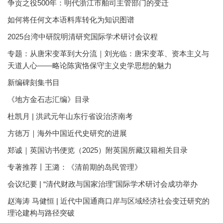
争贡之役500年：明代浙江市舶司主管部门的变迁
如何将任何文本语料库转化为知识图谱
2025台湾中研院明清研究国际学术研讨会议程
专题：从唐宋变革到大分流｜刘光临：唐宋变革、资本主义与
天道人心——略论陈寅恪保守主义史学思想的魅力
新编碑刻集书目
《地方金石志汇编》目录
杜凯月 | 洪武元年山东行省设治济南考
方徳万｜海外中国近代史研究的进展
郑诚｜英国访书便览（2025）附英国所藏汉籍相关目录
专著推荐丨王潞：《清前期的岛民管理》
会议纪要 | “清代财政与国家治理”国际学术研讨会成功举办
赵海涛 马健恒 | 近代中国通商口岸与区域经济社会变迁研究的
理论建构与路径突破