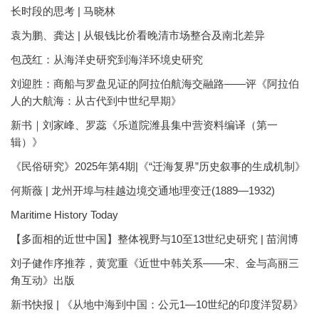
长时段的思考 | 马晓林
袁为鹏、龚达 | 从银钱比价看晚清市场整合及南北差异
包茂红：从海洋史研究到海洋环境史研究
刘迎胜：商船与罗盘见证的阿拉伯航海交融路——评《阿拉伯
人的大航海：从古代到中世纪早期》
新书｜刘家峰、罗蕊《乐道院潍县集中营资料编译（第一
辑）》
《民俗研究》2025年第4期|《“迁海复界”历史叙事的生成机制》
何斯薇 | 龙州开埠与桂越边境交通地理变迁(1889—1932)
Maritime History Today
【多面相的近世中国】整体视野与10至13世纪史研究 | 苗润博
刘子健作序推荐，黄宽重《近世中韩关系——宋、金与高丽三
角互动》出版
新书快报 | 《从地中海到中国：公元1—10世纪的印度洋贸易》