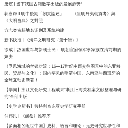
唐宸 | 当下我国古籍数字出版的发展趋势*
郭嘉輝 ‖ 明中後期「朝貢論述」——《皇明外夷朝貢考》與
《大明會典》之對照
方志类古籍地名识别及系统构建
新书快报 | 《海洋文明研究（第十辑）》
徐成丨故国世军与新朝士民： 明朝宣府镇军事家族在清前期的
嬗变
《季风海域的丝银对流：16—17世纪中西交往图景中的东亚移
民、贸易与文化》：国内罕见的明清中国、东南亚与西班牙的
全球互动史新著！
【学闻】浙江文化研究工程成果“浙江旧海关档案文献整理与研
究”全部出版
【史学史新书】劳特利奇东亚史学研究手册
仲伟民 | 《崩盘》推荐序
【多面相的近世中国】史料、语言和理论：元史研究世界性和