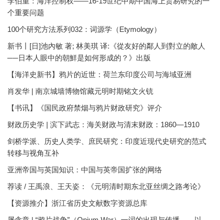
李伯重：海洋控制权——16-19世纪中期中国海上贸易研究的一
个重要问题
100个研究方法系列032：词源学（Etymology）
新书丨[日]池內敏 著; 林美琪 译:《從友好的鄰人到對立的敵人
──日本人眼中的朝鮮是如何形成的？》出版
【海洋史新书】鸦片的近世：荷兰东印度公司与海域亚洲
肖发华 | 南京城墙博物馆藏元明时期铭文火铳
【书讯】《国民政府禁烟与鸦片财政研究》评介
财政历史学 | 滨下武志：海关财政与清末财政：1860—1910
剑桥学派、历史人类学、庶民研究：印度近现代史研究的范式
转移与视角互补
亚洲帝国与英国知识：中国与英帝国扩张的网络
荐读 / 王禹浪、王天姿：《元明清时期东北亚丝绸之路考论》
【资源推介】浙江省历史文献数字资源总库
屠含章 | “鸦片战争”（Opium War）一词的出现与传播——以