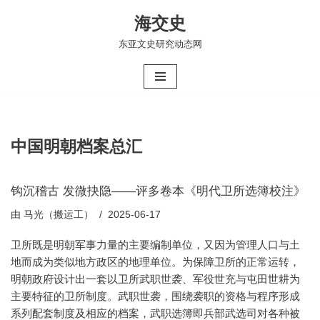
海交史
跳
东亚文史研究动态网
至
正
文
中国明朝档案总汇
钩沉稽古 发微抉隐——评多卷本《明代卫所选簿校注》
由
马光（搬运工）
2025-06-17
卫所既是明朝军事力量的主要编制单位，又因为管理人口与土
地而成为类似地方政区的地理单位。为保障卫所的正常运转，
明朝政府设计出一套以卫所武职世袭、军役世充与屯田世耕为
主要特征的卫所制度。武职世袭，围绕袭职的资格与程序形成
系列配套制度及相应的档案，武职选簿即兵部武选司对各种被