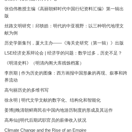
张伯伟教授主编《高丽朝鲜时代中国行纪资料汇编》第一辑出
版
丝路文明研究︱邱轶皓：明代的中亚视野：以三种明代地理文
献为例
历史学新集刊，厦大主办——《海关史研究（第一辑）》出版
LSE经济史系辩论会 | 经济学的问题：数学过多，历史不足？
《明清史料》（明清内阁大库残馀档案）
李所期 | 作为历史的图像：西方画报中国形象的再现、叙事和跨
界流动
高句丽历史的多维书写
徐永明 | 明代文学文献的数字化、结构化和智能化
姜博||晚清朝鲜商民在中国内地游历制度的形成及其运作
高寿仙||明代后期武职官员的薪俸收入状况
Climate Change and the Rise of an Empire