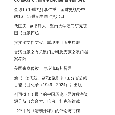
Contacts within the Mediterranean Sea
全球16-19世纪 | 李伯重：全球史视野中
的16—19世纪中国丝货出口
代国庆 | 刻书泽人：暨南大学澳门研究院
图书出版评述
挖掘源文件文献、重现澳门历史原貌
台湾出版之有关澳门史料及庋藏之澳门档
案举隅
美国来华传教士与晚清鸦片贸易
新书 | 汤志波、赵颖洁编《中国分省公藏
古籍书目总录（1949—2024）》出版
别再找了！最全的中国历史老照片数字资
源导航（含台大、哈佛、杜克等馆藏）
书评｜对《清朝开海》的评论与商榷