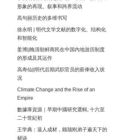
形象的再现、叙事和跨界流动
高句丽历史的多维书写
徐永明 | 明代文学文献的数字化、结构化
和智能化
姜博||晚清朝鲜商民在中国内地游历制度
的形成及其运作
高寿仙||明代后期武职官员的薪俸收入状
况
Climate Change and the Rise of an
Empire
數據庫資源｜早期中國研究選輯, 十六至
二十世紀初
王学典：逼人成材，顾颉刚弟子遍天下的
秘诀