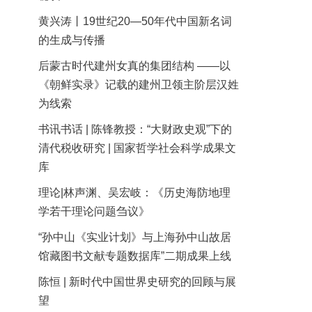
黄兴涛丨19世纪20—50年代中国新名词
的生成与传播
后蒙古时代建州女真的集团结构 ——以
《朝鲜实录》记载的建州卫领主阶层汉姓
为线索
书讯书话 | 陈锋教授：“大财政史观”下的
清代税收研究 | 国家哲学社会科学成果文
库
理论|林声渊、吴宏岐：《历史海防地理
学若干理论问题刍议》
“孙中山《实业计划》与上海孙中山故居
馆藏图书文献专题数据库”二期成果上线
陈恒 | 新时代中国世界史研究的回顾与展
望