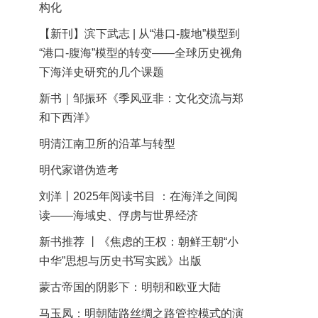
构化
【新刊】滨下武志 | 从“港口-腹地”模型到
“港口-腹海”模型的转变——全球历史视角
下海洋史研究的几个课题
新书｜邹振环《季风亚非：文化交流与郑
和下西洋》
明清江南卫所的沿革与转型
明代家谱伪造考
刘洋丨2025年阅读书目 ：在海洋之间阅
读——海域史、俘虏与世界经济
新书推荐 丨《焦虑的王权：朝鲜王朝“小
中华”思想与历史书写实践》出版
蒙古帝国的阴影下：明朝和欧亚大陆
马玉凤：明朝陆路丝绸之路管控模式的演