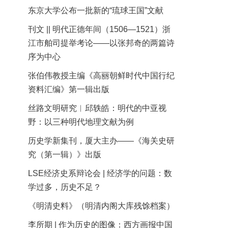
东京大学公布一批新的“琉球王国”文献
刊文 || 明代正德年间（1506—1521）浙
江市舶司提举考论——以张邦奇的两篇诗
序为中心
张伯伟教授主编《高丽朝鲜时代中国行纪
资料汇编》第一辑出版
丝路文明研究︱邱轶皓：明代的中亚视
野：以三种明代地理文献为例
历史学新集刊，厦大主办——《海关史研
究（第一辑）》出版
LSE经济史系辩论会 | 经济学的问题：数
学过多，历史不足？
《明清史料》（明清内阁大库残馀档案）
李所期 | 作为历史的图像：西方画报中国