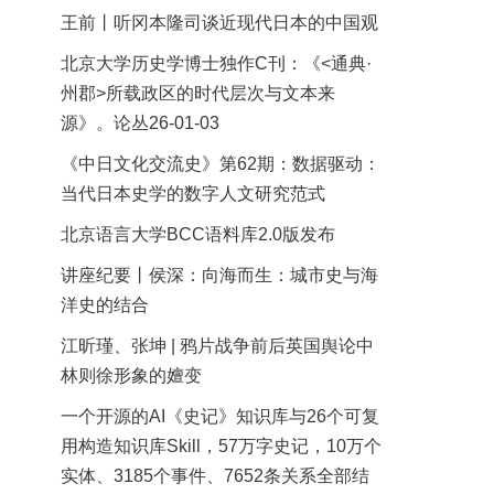
王前丨听冈本隆司谈近现代日本的中国观
北京大学历史学博士独作C刊：《<通典·
州郡>所载政区的时代层次与文本来
源》。论丛26-01-03
《中日文化交流史》第62期：数据驱动：
当代日本史学的数字人文研究范式
北京语言大学BCC语料库2.0版发布
讲座纪要丨侯深：向海而生：城市史与海
洋史的结合
江昕瑾、张坤 | 鸦片战争前后英国舆论中
林则徐形象的嬗变
一个开源的AI《史记》知识库与26个可复
用构造知识库Skill，57万字史记，10万个
实体、3185个事件、7652条关系全部结