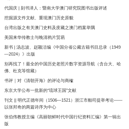
代国庆 | 刻书泽人：暨南大学澳门研究院图书出版评述
挖掘源文件文献、重现澳门历史原貌
台湾出版之有关澳门史料及庋藏之澳门档案举隅
美国来华传教士与晚清鸦片贸易
新书 | 汤志波、赵颖洁编《中国分省公藏古籍书目总录（1949
—2024）》出版
别再找了！最全的中国历史老照片数字资源导航（含台大、哈
佛、杜克等馆藏）
书评｜对《清朝开海》的评论与商榷
东京大学公布一批新的“琉球王国”文献
刊文 || 明代正德年间（1506—1521）浙江市舶司提举考论——
以张邦奇的两篇诗序为中心
张伯伟教授主编《高丽朝鲜时代中国行纪资料汇编》第一辑出
版