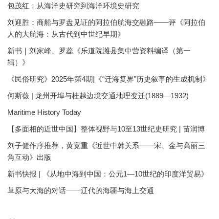
包茂红：从海洋史研究到海洋环境史研究
刘迎胜：商船与罗盘见证的阿拉伯航海交融路——评《阿拉伯
人的大航海：从古代到中世纪早期》
新书｜刘家峰、罗蕊《乐道院潍县集中营资料编译（第一
辑）》
《民俗研究》2025年第4期|《“迁海复界”历史叙事的生成机制》
何斯薇 | 龙州开埠与桂越边境交通地理变迁(1889—1932)
Maritime History Today
【多面相的近世中国】整体视野与10至13世纪史研究 | 苗润博
刘子健作序推荐，黄宽重《近世中韩关系——宋、金与高丽三
角互动》出版
新书快报 | 《从地中海到中国：公元1—10世纪的印度洋贸易》
草原与大海的对话——辽代的海疆与海上交通