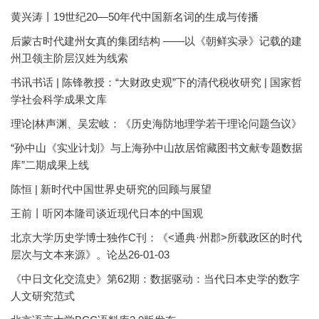
黄兴涛丨19世纪20—50年代中国新名词的生成与传播
后蒙古时代建州女真的集团结构 ——以《朝鲜实录》记载的建
州卫领主阶层汉姓为线索
书讯书话 | 陈锋教授：“大财政史观”下的清代税收研究 | 国家哲
学社会科学成果文库
理论|林声渊、吴宏岐：《历史海防地理学若干理论问题刍议》
“孙中山《实业计划》与上海孙中山故居馆藏图书文献专题数据
库”二期成果上线
陈恒 | 新时代中国世界史研究的回顾与展望
王前丨听冈本隆司谈近现代日本的中国观
北京大学历史学博士独作C刊：《<通典·州郡>所载政区的时代
层次与文本来源》。论丛26-01-03
《中日文化交流史》第62期：数据驱动：当代日本史学的数字
人文研究范式