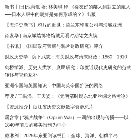
新书丨[日]池內敏 著; 林美琪 译:《從友好的鄰人到對立的敵人
──日本人眼中的朝鮮是如何形成的？》出版
【海洋史新书】鸦片的近世：荷兰东印度公司与海域亚洲
肖发华 | 南京城墙博物馆藏元明时期铭文火铳
【书讯】《国民政府禁烟与鸦片财政研究》评介
财政历史学 | 滨下武志：海关财政与清末财政：1860—1910
剑桥学派、历史人类学、庶民研究：印度近现代史研究的范式
转移与视角互补
亚洲帝国与英国知识：中国与英帝国扩张的网络
荐读 / 王禹浪、王天姿：《元明清时期东北亚丝绸之路考论》
【资源推介】浙江省历史文献数字资源总库
屠含章 | “鸦片战争”（Opium War）一词的出现与传播——以
1840年前后的英美报刊为中心
戴琳剑丨2025年东亚阅读书目：全球、海洋、朝鲜半岛