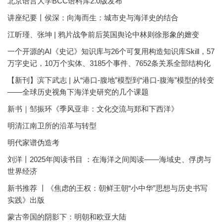
北京语言大学BCC语料库2.0版发布
讲座纪要丨侯深：向海而生：城市史与海洋史的结合
江昕瑾、张坤 | 鸦片战争前后英国舆论中林则徐形象的嬗变
一个开源的AI《史记》知识库与26个可复用构造知识库Skill，57
万字史记，10万个实体、3185个事件、7652条关系全部结构化
【新刊】滨下武志 | 从“港口-腹地”模型到“港口-腹海”模型的转变
——全球历史视角下海洋史研究的几个课题
新书｜邹振环《季风亚非：文化交流与郑和下西洋》
明清江南卫所的沿革与转型
明代家谱伪造考
刘洋丨2025年阅读书目 ：在海洋之间阅读——海域史、俘虏与
世界经济
新书推荐 丨《焦虑的王权：朝鲜王朝“小中华”思想与历史书写
实践》出版
蒙古帝国的阴影下：明朝和欧亚大陆