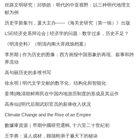
丝路文明研究︱邱轶皓：明代的中亚视野：以三种明代地理文
献为例
历史学新集刊，厦大主办——《海关史研究（第一辑）》出版
LSE经济史系辩论会 | 经济学的问题：数学过多，历史不足？
《明清史料》（明清内阁大库残馀档案）
李所期 | 作为历史的图像：西方画报中国形象的再现、叙事和跨
界流动
高句丽历史的多维书写
徐永明 | 明代文学文献的数字化、结构化和智能化
姜博||晚清朝鲜商民在中国内地游历制度的形成及其运作
高寿仙||明代后期武职官员的薪俸收入状况
Climate Change and the Rise of an Empire
數據庫資源｜早期中國研究選輯, 十六至二十世紀初
王学典：逼人成材，顾颉刚弟子遍天下的秘诀