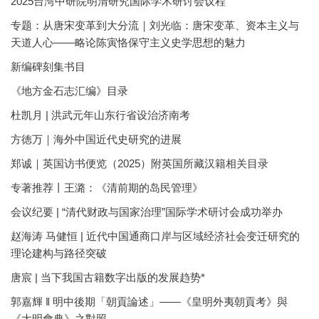
2025台湾中研院明清研究国际学术研讨会议程
专题：从唐宋变革到大分流｜刘光临：唐宋变革、资本主义与
天道人心——略论陈寅恪保守主义史学思想的魅力
新编碑刻集书目
《地方金石志汇编》目录
杜凯月 | 洪武元年山东行省设治济南考
方徳万｜海外中国近代史研究的进展
郑诚｜英国访书便览（2025）附英国所藏汉籍相关目录
专著推荐丨王潞：《清前期的岛民管理》
会议纪要 | “清代财政与国家治理”国际学术研讨会成功举办
赵海涛 马健恒 | 近代中国通商口岸与区域经济社会变迁研究的
理论建构与路径突破
唐宸 | 当下我国古籍数字出版的发展趋势*
郭嘉輝 ‖ 明中後期「朝貢論述」——《皇明外夷朝貢考》與
《大明會典》之對照