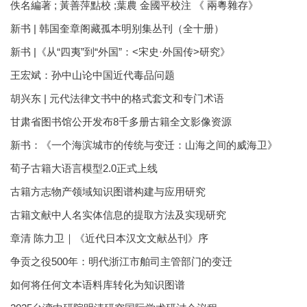
佚名編著 ; 黃善萍點校 ;葉農 金國平校注 《 兩粵雜存》
新书 | 韩国奎章阁藏孤本明别集丛刊（全十册）
新书 |《从“四夷”到“外国”：<宋史·外国传>研究》
王宏斌：孙中山论中国近代毒品问题
胡兴东 | 元代法律文书中的格式套文和专门术语
甘肃省图书馆公开发布8千多册古籍全文影像资源
新书：《一个海滨城市的传统与变迁：山海之间的威海卫》
荀子古籍大语言模型2.0正式上线
古籍方志物产领域知识图谱构建与应用研究
古籍文献中人名实体信息的提取方法及实现研究
章清 陈力卫｜《近代日本汉文文献丛刊》序
争贡之役500年：明代浙江市舶司主管部门的变迁
如何将任何文本语料库转化为知识图谱