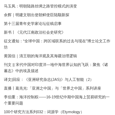
马玉凤：明朝陆路丝绸之路管控模式的演变
余辉｜明建文朝出使朝鲜使臣陆颙新探
第十三届青年史学家论坛征稿启事
新书丨《元代江南政治社会史研究》
征文通知：“全球中国：跨区域联系的过去与现在”博士论文工作
坊
黄国信｜清王朝的海洋观及其海疆治理逻辑
刊文 || 宋代中国对印度洋—地中海世界认知的飞跃：聚焦《诸
蕃志》中的埃及描述
译文|回应：《亚洲研究杂志(JAS)》与人工智能（2）
直播丨葛兆光:「亚洲之中国」与「世界之中国」系列讲座
李伯重：海洋控制权——16-19世纪中期中国海上贸易研究的一
个重要问题
100个研究方法系列032：词源学（Etymology）