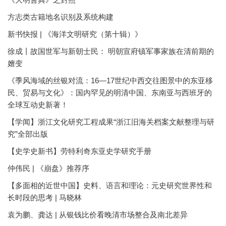
方志类古籍地名识别及系统构建
新书快报 | 《海洋文明研究（第十辑）》
徐成丨故国世军与新朝士民： 明朝宣府镇军事家族在清前期的
嬗变
《季风海域的丝银对流：16—17世纪中西交往图景中的东亚移
民、贸易与文化》：国内罕见的明清中国、东南亚与西班牙的
全球互动史新著！
【学闻】浙江文化研究工程成果“浙江旧海关档案文献整理与研
究”全部出版
【史学史新书】劳特利奇东亚史学研究手册
仲伟民 | 《崩盘》推荐序
【多面相的近世中国】史料、语言和理论：元史研究世界性和
长时段的思考 | 马晓林
袁为鹏、龚达 | 从银钱比价看晚清市场整合及南北差异