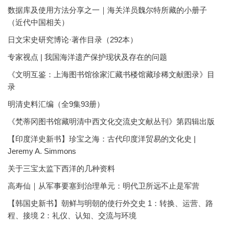
数据库及使用方法分享之一｜海关洋员魏尔特所藏的小册子
（近代中国相关）
日文宋史研究博论·著作目录（292本）
专家视点 | 我国海洋遗产保护现状及存在的问题
《文明互鉴：上海图书馆徐家汇藏书楼馆藏珍稀文献图录》目
录
明清史料汇编（全9集93册）
《梵蒂冈图书馆藏明清中西文化交流史文献丛刊》第四辑出版
【印度洋史新书】珍宝之海：古代印度洋贸易的文化史 |
Jeremy A. Simmons
关于三宝太监下西洋的几种资料
高寿仙｜从军事要塞到治理单元：明代卫所远不止是军营
【韩国史新书】朝鲜与明朝的使行外交史 1：转换、运营、路
程、接境 2：礼仪、认知、交流与环境