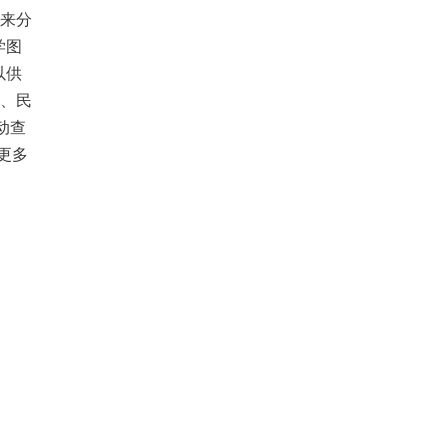
师来分
学图
以供
库、民
动查
更多