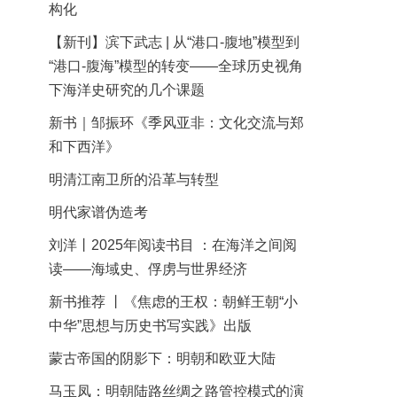
构化
【新刊】滨下武志 | 从“港口-腹地”模型到
“港口-腹海”模型的转变——全球历史视角
下海洋史研究的几个课题
新书｜邹振环《季风亚非：文化交流与郑
和下西洋》
明清江南卫所的沿革与转型
明代家谱伪造考
刘洋丨2025年阅读书目 ：在海洋之间阅
读——海域史、俘虏与世界经济
新书推荐 丨《焦虑的王权：朝鲜王朝“小
中华”思想与历史书写实践》出版
蒙古帝国的阴影下：明朝和欧亚大陆
马玉凤：明朝陆路丝绸之路管控模式的演