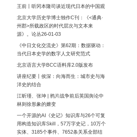
王前丨听冈本隆司谈近现代日本的中国观
北京大学历史学博士独作C刊：《<通典·
州郡>所载政区的时代层次与文本来
源》。论丛26-01-03
《中日文化交流史》第62期：数据驱动：
当代日本史学的数字人文研究范式
北京语言大学BCC语料库2.0版发布
讲座纪要丨侯深：向海而生：城市史与海
洋史的结合
江昕瑾、张坤 | 鸦片战争前后英国舆论中
林则徐形象的嬗变
一个开源的AI《史记》知识库与26个可复
用构造知识库Skill，57万字史记，10万个
实体、3185个事件、7652条关系全部结