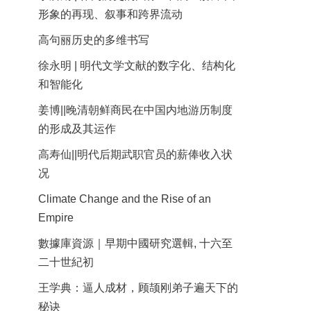
形象的再现、叙事和跨界流动
高句丽历史的多维书写
徐永明 | 明代文学文献的数字化、结构化
和智能化
姜博||晚清朝鲜商民在中国内地游历制度
的形成及其运作
高寿仙||明代后期武职官员的薪俸收入状
况
Climate Change and the Rise of an
Empire
數據庫資源｜早期中國研究選輯, 十六至
二十世紀初
王学典：逼人成材，顾颉刚弟子遍天下的
秘诀