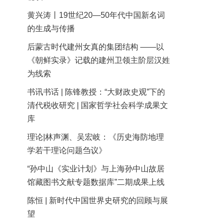
黄兴涛丨19世纪20—50年代中国新名词
的生成与传播
后蒙古时代建州女真的集团结构 ——以
《朝鲜实录》记载的建州卫领主阶层汉姓
为线索
书讯书话 | 陈锋教授：“大财政史观”下的
清代税收研究 | 国家哲学社会科学成果文
库
理论|林声渊、吴宏岐：《历史海防地理
学若干理论问题刍议》
“孙中山《实业计划》与上海孙中山故居
馆藏图书文献专题数据库”二期成果上线
陈恒 | 新时代中国世界史研究的回顾与展
望