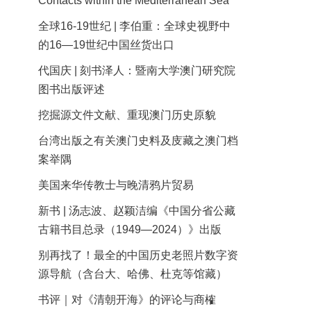
Contacts within the Mediterranean Sea
全球16-19世纪 | 李伯重：全球史视野中
的16—19世纪中国丝货出口
代国庆 | 刻书泽人：暨南大学澳门研究院
图书出版评述
挖掘源文件文献、重现澳门历史原貌
台湾出版之有关澳门史料及庋藏之澳门档
案举隅
美国来华传教士与晚清鸦片贸易
新书 | 汤志波、赵颖洁编《中国分省公藏
古籍书目总录（1949—2024）》出版
别再找了！最全的中国历史老照片数字资
源导航（含台大、哈佛、杜克等馆藏）
书评｜对《清朝开海》的评论与商榷