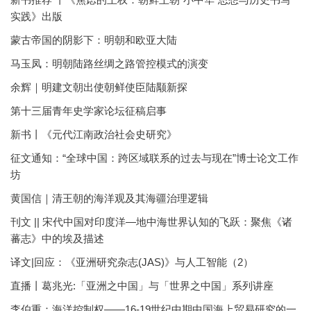
实践》出版
蒙古帝国的阴影下：明朝和欧亚大陆
马玉凤：明朝陆路丝绸之路管控模式的演变
余辉｜明建文朝出使朝鲜使臣陆颙新探
第十三届青年史学家论坛征稿启事
新书丨《元代江南政治社会史研究》
征文通知：“全球中国：跨区域联系的过去与现在”博士论文工作
坊
黄国信｜清王朝的海洋观及其海疆治理逻辑
刊文 || 宋代中国对印度洋—地中海世界认知的飞跃：聚焦《诸
蕃志》中的埃及描述
译文|回应：《亚洲研究杂志(JAS)》与人工智能（2）
直播丨葛兆光:「亚洲之中国」与「世界之中国」系列讲座
李伯重：海洋控制权——16-19世纪中期中国海上贸易研究的一