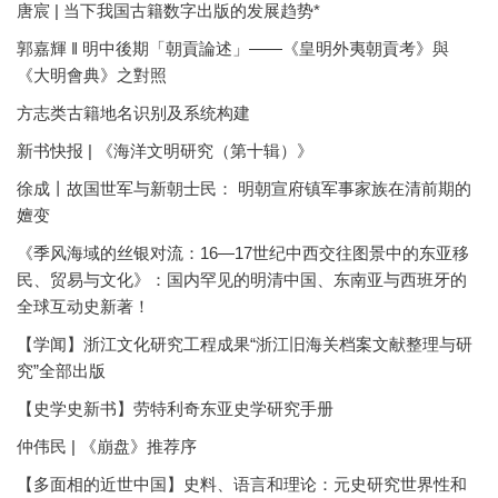
唐宸 | 当下我国古籍数字出版的发展趋势*
郭嘉輝 ‖ 明中後期「朝貢論述」——《皇明外夷朝貢考》與
《大明會典》之對照
方志类古籍地名识别及系统构建
新书快报 | 《海洋文明研究（第十辑）》
徐成丨故国世军与新朝士民： 明朝宣府镇军事家族在清前期的
嬗变
《季风海域的丝银对流：16—17世纪中西交往图景中的东亚移
民、贸易与文化》：国内罕见的明清中国、东南亚与西班牙的
全球互动史新著！
【学闻】浙江文化研究工程成果“浙江旧海关档案文献整理与研
究”全部出版
【史学史新书】劳特利奇东亚史学研究手册
仲伟民 | 《崩盘》推荐序
【多面相的近世中国】史料、语言和理论：元史研究世界性和