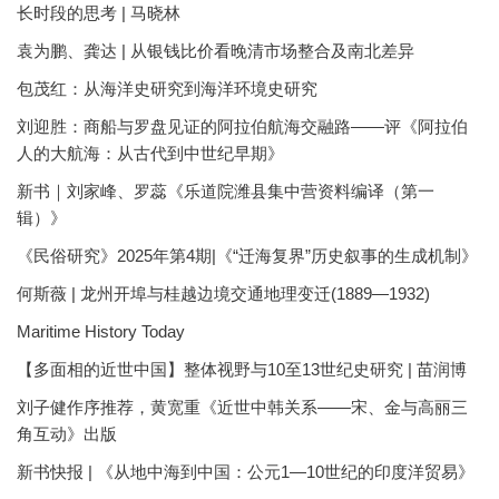
长时段的思考 | 马晓林
袁为鹏、龚达 | 从银钱比价看晚清市场整合及南北差异
包茂红：从海洋史研究到海洋环境史研究
刘迎胜：商船与罗盘见证的阿拉伯航海交融路——评《阿拉伯
人的大航海：从古代到中世纪早期》
新书｜刘家峰、罗蕊《乐道院潍县集中营资料编译（第一
辑）》
《民俗研究》2025年第4期|《“迁海复界”历史叙事的生成机制》
何斯薇 | 龙州开埠与桂越边境交通地理变迁(1889—1932)
Maritime History Today
【多面相的近世中国】整体视野与10至13世纪史研究 | 苗润博
刘子健作序推荐，黄宽重《近世中韩关系——宋、金与高丽三
角互动》出版
新书快报 | 《从地中海到中国：公元1—10世纪的印度洋贸易》