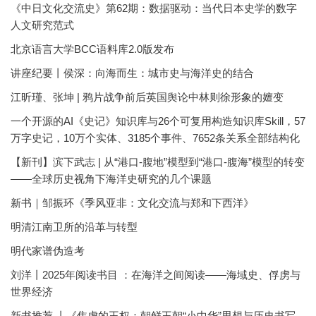
《中日文化交流史》第62期：数据驱动：当代日本史学的数字
人文研究范式
北京语言大学BCC语料库2.0版发布
讲座纪要丨侯深：向海而生：城市史与海洋史的结合
江昕瑾、张坤 | 鸦片战争前后英国舆论中林则徐形象的嬗变
一个开源的AI《史记》知识库与26个可复用构造知识库Skill，57
万字史记，10万个实体、3185个事件、7652条关系全部结构化
【新刊】滨下武志 | 从“港口-腹地”模型到“港口-腹海”模型的转变
——全球历史视角下海洋史研究的几个课题
新书｜邹振环《季风亚非：文化交流与郑和下西洋》
明清江南卫所的沿革与转型
明代家谱伪造考
刘洋丨2025年阅读书目 ：在海洋之间阅读——海域史、俘虏与
世界经济
新书推荐 丨《焦虑的王权：朝鲜王朝“小中华”思想与历史书写