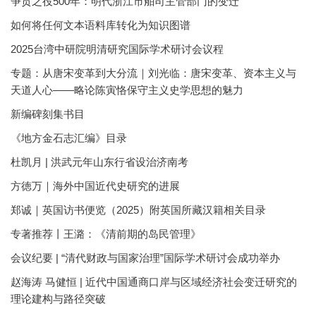
争贡之役500年：明代浙江市舶司主管部门的变迁
如何将任何文本语料库转化为知识图谱
2025台湾中研院明清研究国际学术研讨会议程
专题：从唐宋变革到大分流｜刘光临：唐宋变革、资本主义与
天道人心——略论陈寅恪保守主义史学思想的魅力
新编碑刻集书目
《地方金石志汇编》目录
杜凯月 | 洪武元年山东行省设治济南考
方徳万｜海外中国近代史研究的进展
郑诚｜英国访书便览（2025）附英国所藏汉籍相关目录
专著推荐丨王潞：《清前期的岛民管理》
会议纪要 | “清代财政与国家治理”国际学术研讨会成功举办
赵海涛 马健恒 | 近代中国通商口岸与区域经济社会变迁研究的
理论建构与路径突破