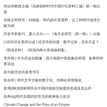
张伯伟教授主编《高丽朝鲜时代中国行纪资料汇编》第一辑出
版
丝路文明研究︱邱轶皓：明代的中亚视野：以三种明代地理文
献为例
历史学新集刊，厦大主办——《海关史研究（第一辑）》出版
LSE经济史系辩论会 | 经济学的问题：数学过多，历史不足？
《明清史料》（明清内阁大库残馀档案）
李所期 | 作为历史的图像：西方画报中国形象的再现、叙事和跨
界流动
高句丽历史的多维书写
徐永明 | 明代文学文献的数字化、结构化和智能化
姜博||晚清朝鲜商民在中国内地游历制度的形成及其运作
高寿仙||明代后期武职官员的薪俸收入状况
Climate Change and the Rise of an Empire