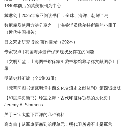
1840年前后的英美报刊为中心
戴琳剑丨2025年东亚阅读书目：全球、海洋、朝鲜半岛
数据库及使用方法分享之一｜海关洋员魏尔特所藏的小册子
（近代中国相关）
日文宋史研究博论·著作目录（292本）
专家视点 | 我国海洋遗产保护现状及存在的问题
《文明互鉴：上海图书馆徐家汇藏书楼馆藏珍稀文献图录》目
录
明清史料汇编（全9集93册）
《梵蒂冈图书馆藏明清中西文化交流史文献丛刊》第四辑出版
【印度洋史新书】珍宝之海：古代印度洋贸易的文化史 |
Jeremy A. Simmons
关于三宝太监下西洋的几种资料
高寿仙｜从军事要塞到治理单元：明代卫所远不止是军营