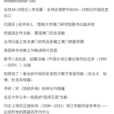
Mediterranean Sea
全球16-19世纪 | 李伯重：全球史视野中的16—19世纪中国丝货
出口
代国庆 | 刻书泽人：暨南大学澳门研究院图书出版评述
挖掘源文件文献、重现澳门历史原貌
台湾出版之有关澳门史料及庋藏之澳门档案举隅
美国来华传教士与晚清鸦片贸易
新书 | 汤志波、赵颖洁编《中国分省公藏古籍书目总录（1949
—2024）》出版
别再找了！最全的中国历史老照片数字资源导航（含台大、哈
佛、杜克等馆藏）
书评｜对《清朝开海》的评论与商榷
东京大学公布一批新的“琉球王国”文献
刊文 || 明代正德年间（1506—1521）浙江市舶司提举考论——
以张邦奇的两篇诗序为中心