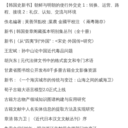
【韩国史新书】朝鲜与明朝的使行外交史 1：转换、运营、路
程、接境 2：礼仪、认知、交流与环境
佚名編著 ; 黃善萍點校 ;葉農 金國平校注 《 兩粵雜存》
新书 | 韩国奎章阁藏孤本明别集丛刊（全十册）
新书 |《从“四夷”到“外国”：<宋史·外国传>研究》
王宏斌：孙中山论中国近代毒品问题
胡兴东 | 元代法律文书中的格式套文和专门术语
甘肃省图书馆公开发布8千多册古籍全文影像资源
新书：《一个海滨城市的传统与变迁：山海之间的威海卫》
荀子古籍大语言模型2.0正式上线
古籍方志物产领域知识图谱构建与应用研究
古籍文献中人名实体信息的提取方法及实现研究
章清 陈力卫｜《近代日本汉文文献丛刊》序