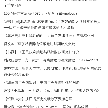
个重要问题
100个研究方法系列032：词源学（Etymology）
新书丨[日]池內敏 著; 林美琪 译:《從友好的鄰人到對立的敵人
──日本人眼中的朝鮮是如何形成的？》出版
【海洋史新书】鸦片的近世：荷兰东印度公司与海域亚洲
肖发华 | 南京城墙博物馆藏元明时期铭文火铳
【书讯】《国民政府禁烟与鸦片财政研究》评介
财政历史学 | 滨下武志：海关财政与清末财政：1860—1910
剑桥学派、历史人类学、庶民研究：印度近现代史研究的范式
转移与视角互补
亚洲帝国与英国知识：中国与英帝国扩张的网络
荐读 / 王禹浪、王天姿：《元明清时期东北亚丝绸之路考论》
【资源推介】浙江省历史文献数字资源总库
屠含章 | “鸦片战争”（Opium War）一词的出现与传播——以