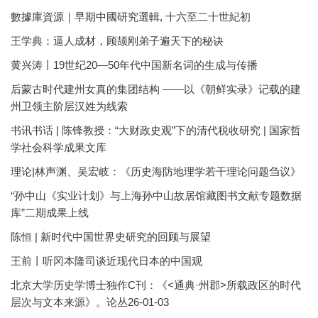
數據庫資源｜早期中國研究選輯, 十六至二十世紀初
王学典：逼人成材，顾颉刚弟子遍天下的秘诀
黄兴涛丨19世纪20—50年代中国新名词的生成与传播
后蒙古时代建州女真的集团结构 ——以《朝鲜实录》记载的建
州卫领主阶层汉姓为线索
书讯书话 | 陈锋教授：“大财政史观”下的清代税收研究 | 国家哲
学社会科学成果文库
理论|林声渊、吴宏岐：《历史海防地理学若干理论问题刍议》
“孙中山《实业计划》与上海孙中山故居馆藏图书文献专题数据
库”二期成果上线
陈恒 | 新时代中国世界史研究的回顾与展望
王前丨听冈本隆司谈近现代日本的中国观
北京大学历史学博士独作C刊：《<通典·州郡>所载政区的时代
层次与文本来源》。论丛26-01-03