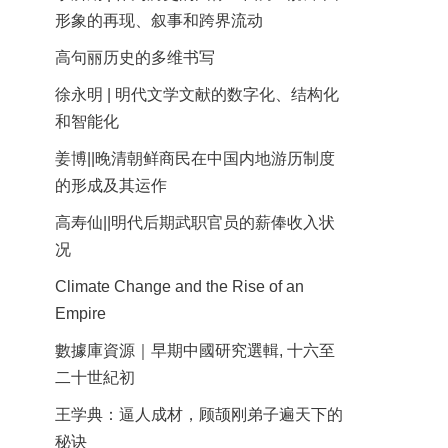
形象的再现、叙事和跨界流动
高句丽历史的多维书写
徐永明 | 明代文学文献的数字化、结构化
和智能化
姜博||晚清朝鲜商民在中国内地游历制度
的形成及其运作
高寿仙||明代后期武职官员的薪俸收入状
况
Climate Change and the Rise of an
Empire
數據庫資源｜早期中國研究選輯, 十六至
二十世紀初
王学典：逼人成材，顾颉刚弟子遍天下的
秘诀