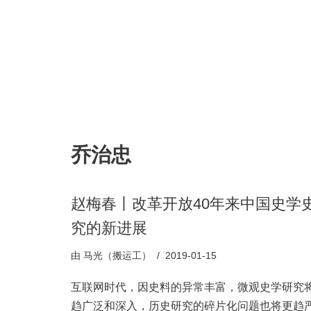
跳
至
正
文
乔治忠
赵梅春丨改革开放40年来中国史学
究的新进展
由
马光（搬运工）
2019-01-15
互联网时代，因史料的异常丰富，微观史学研究
趋广泛和深入，历史研究的碎片化问题也将更趋