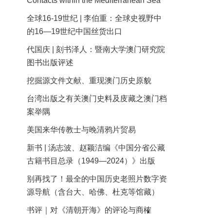
Contacts within the Mediterranean Sea
全球16-19世纪 | 李伯重：全球史视野中
的16—19世纪中国丝货出口
代国庆 | 刻书泽人：暨南大学澳门研究院
图书出版评述
挖掘源文件文献、重现澳门历史原貌
台湾出版之有关澳门史料及庋藏之澳门档
案举隅
美国来华传教士与晚清鸦片贸易
新书 | 汤志波、赵颖洁编《中国分省公藏
古籍书目总录（1949—2024）》出版
别再找了！最全的中国历史老照片数字资
源导航（含台大、哈佛、杜克等馆藏）
书评｜对《清朝开海》的评论与商榷