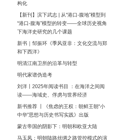
构化
【新刊】滨下武志 | 从“港口-腹地”模型到
“港口-腹海”模型的转变——全球历史视角
下海洋史研究的几个课题
新书｜邹振环《季风亚非：文化交流与郑
和下西洋》
明清江南卫所的沿革与转型
明代家谱伪造考
刘洋丨2025年阅读书目 ：在海洋之间阅
读——海域史、俘虏与世界经济
新书推荐 丨《焦虑的王权：朝鲜王朝“小
中华”思想与历史书写实践》出版
蒙古帝国的阴影下：明朝和欧亚大陆
马玉凤：明朝陆路丝绸之路管控模式的演