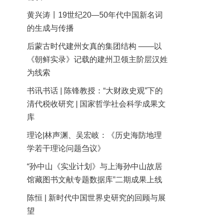
黄兴涛丨19世纪20—50年代中国新名词
的生成与传播
后蒙古时代建州女真的集团结构 ——以
《朝鲜实录》记载的建州卫领主阶层汉姓
为线索
书讯书话 | 陈锋教授：“大财政史观”下的
清代税收研究 | 国家哲学社会科学成果文
库
理论|林声渊、吴宏岐：《历史海防地理
学若干理论问题刍议》
“孙中山《实业计划》与上海孙中山故居
馆藏图书文献专题数据库”二期成果上线
陈恒 | 新时代中国世界史研究的回顾与展
望