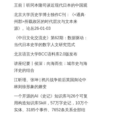
王前丨听冈本隆司谈近现代日本的中国观
北京大学历史学博士独作C刊：《<通典·
州郡>所载政区的时代层次与文本来
源》。论丛26-01-03
《中日文化交流史》第62期：数据驱动：
当代日本史学的数字人文研究范式
北京语言大学BCC语料库2.0版发布
讲座纪要丨侯深：向海而生：城市史与海
洋史的结合
江昕瑾、张坤 | 鸦片战争前后英国舆论中
林则徐形象的嬗变
一个开源的AI《史记》知识库与26个可复
用构造知识库Skill，57万字史记，10万个
实体、3185个事件、7652条关系全部结