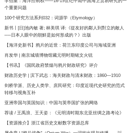
李伯重：海洋控制权——16-19世纪中期中国海上贸易研究的一
个重要问题
100个研究方法系列032：词源学（Etymology）
新书丨[日]池內敏 著; 林美琪 译:《從友好的鄰人到對立的敵人
──日本人眼中的朝鮮是如何形成的？》出版
【海洋史新书】鸦片的近世：荷兰东印度公司与海域亚洲
肖发华 | 南京城墙博物馆藏元明时期铭文火铳
【书讯】《国民政府禁烟与鸦片财政研究》评介
财政历史学 | 滨下武志：海关财政与清末财政：1860—1910
剑桥学派、历史人类学、庶民研究：印度近现代史研究的范式
转移与视角互补
亚洲帝国与英国知识：中国与英帝国扩张的网络
荐读 / 王禹浪、王天姿：《元明清时期东北亚丝绸之路考论》
【资源推介】浙江省历史文献数字资源总库
屠含章 | “鸦片战争”（Opium War）一词的出现与传播——以