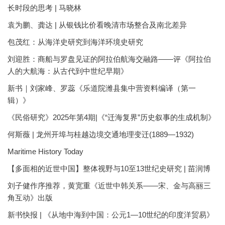
长时段的思考 | 马晓林
袁为鹏、龚达 | 从银钱比价看晚清市场整合及南北差异
包茂红：从海洋史研究到海洋环境史研究
刘迎胜：商船与罗盘见证的阿拉伯航海交融路——评《阿拉伯
人的大航海：从古代到中世纪早期》
新书｜刘家峰、罗蕊《乐道院潍县集中营资料编译（第一
辑）》
《民俗研究》2025年第4期|《“迁海复界”历史叙事的生成机制》
何斯薇 | 龙州开埠与桂越边境交通地理变迁(1889—1932)
Maritime History Today
【多面相的近世中国】整体视野与10至13世纪史研究 | 苗润博
刘子健作序推荐，黄宽重《近世中韩关系——宋、金与高丽三
角互动》出版
新书快报 | 《从地中海到中国：公元1—10世纪的印度洋贸易》