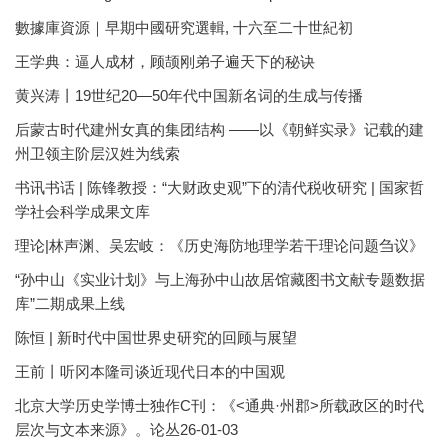
數據庫資源｜早期中國研究選輯, 十六至二十世紀初
王学典：逼人成材，顾颉刚弟子遍天下的秘诀
黄兴涛丨19世纪20—50年代中国新名词的生成与传播
后蒙古时代建州女真的集团结构 ——以《朝鲜实录》记载的建
州卫领主阶层汉姓为线索
书讯书话 | 陈锋教授：“大财政史观”下的清代税收研究 | 国家哲
学社会科学成果文库
理论|林声渊、吴宏岐：《历史海防地理学若干理论问题刍议》
“孙中山《实业计划》与上海孙中山故居馆藏图书文献专题数据
库”二期成果上线
陈恒 | 新时代中国世界史研究的回顾与展望
王前丨听冈本隆司谈近现代日本的中国观
北京大学历史学博士独作C刊：《<通典·州郡>所载政区的时代
层次与文本来源》。论丛26-01-03