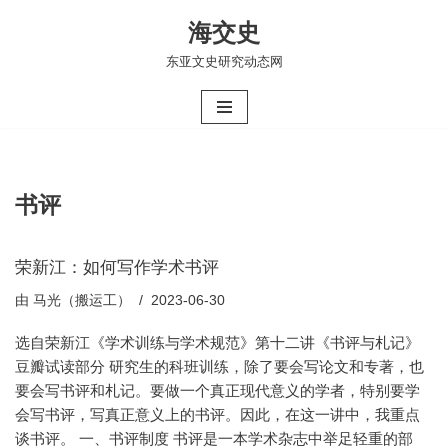
海交史
跳
东亚文史研究动态网
至
正
文
书评
荣新江：如何写作学术书评
由
马光（搬运工）
2023-06-30
选自荣新江《学术训练与学术规范》第十二讲《书评与札记》
豆瓣试读部分 研究生的科班训练，除了要会写论文和专著，也
要会写书评和札记。要做一个真正现代意义的学者，特别要学
会写书评，写真正意义上的书评。因此，在这一讲中，我重点
谈书评。 一、书评制度 书评是一本学术杂志中举足轻重的部