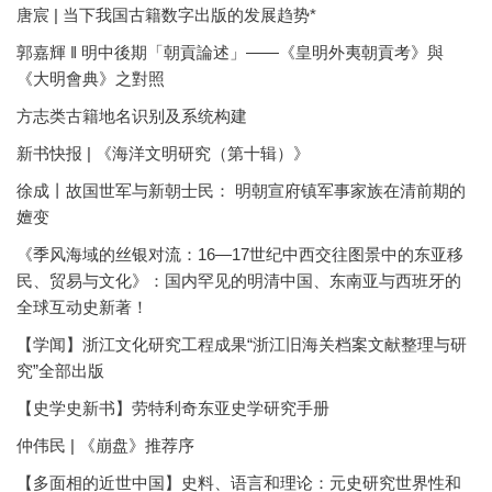
唐宸 | 当下我国古籍数字出版的发展趋势*
郭嘉輝 ‖ 明中後期「朝貢論述」——《皇明外夷朝貢考》與
《大明會典》之對照
方志类古籍地名识别及系统构建
新书快报 | 《海洋文明研究（第十辑）》
徐成丨故国世军与新朝士民： 明朝宣府镇军事家族在清前期的
嬗变
《季风海域的丝银对流：16—17世纪中西交往图景中的东亚移
民、贸易与文化》：国内罕见的明清中国、东南亚与西班牙的
全球互动史新著！
【学闻】浙江文化研究工程成果“浙江旧海关档案文献整理与研
究”全部出版
【史学史新书】劳特利奇东亚史学研究手册
仲伟民 | 《崩盘》推荐序
【多面相的近世中国】史料、语言和理论：元史研究世界性和