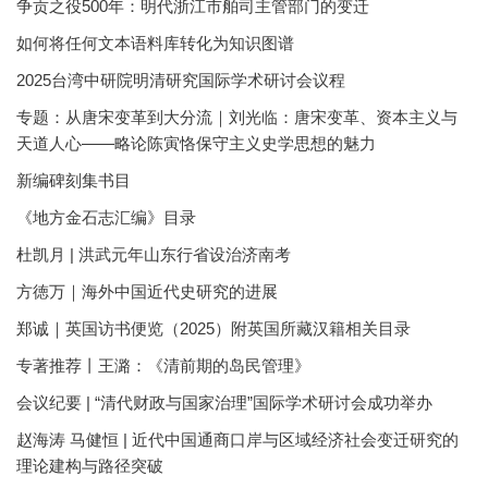
争贡之役500年：明代浙江市舶司主管部门的变迁
如何将任何文本语料库转化为知识图谱
2025台湾中研院明清研究国际学术研讨会议程
专题：从唐宋变革到大分流｜刘光临：唐宋变革、资本主义与
天道人心——略论陈寅恪保守主义史学思想的魅力
新编碑刻集书目
《地方金石志汇编》目录
杜凯月 | 洪武元年山东行省设治济南考
方徳万｜海外中国近代史研究的进展
郑诚｜英国访书便览（2025）附英国所藏汉籍相关目录
专著推荐丨王潞：《清前期的岛民管理》
会议纪要 | “清代财政与国家治理”国际学术研讨会成功举办
赵海涛 马健恒 | 近代中国通商口岸与区域经济社会变迁研究的
理论建构与路径突破