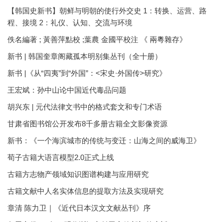
【韩国史新书】朝鲜与明朝的使行外交史 1：转换、运营、路
程、接境 2：礼仪、认知、交流与环境
佚名編著 ; 黃善萍點校 ;葉農 金國平校注 《 兩粵雜存》
新书 | 韩国奎章阁藏孤本明别集丛刊（全十册）
新书 |《从“四夷”到“外国”：<宋史·外国传>研究》
王宏斌：孙中山论中国近代毒品问题
胡兴东 | 元代法律文书中的格式套文和专门术语
甘肃省图书馆公开发布8千多册古籍全文影像资源
新书：《一个海滨城市的传统与变迁：山海之间的威海卫》
荀子古籍大语言模型2.0正式上线
古籍方志物产领域知识图谱构建与应用研究
古籍文献中人名实体信息的提取方法及实现研究
章清 陈力卫｜《近代日本汉文文献丛刊》序