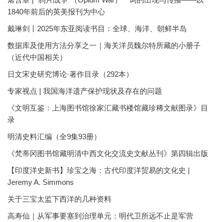
1840年前后的英美报刊为中心
戴琳剑丨2025年东亚阅读书目：全球、海洋、朝鲜半岛
数据库及使用方法分享之一｜海关洋员魏尔特所藏的小册子
（近代中国相关）
日文宋史研究博论·著作目录（292本）
专家视点 | 我国海洋遗产保护现状及存在的问题
《文明互鉴：上海图书馆徐家汇藏书楼馆藏珍稀文献图录》目
录
明清史料汇编（全9集93册）
《梵蒂冈图书馆藏明清中西文化交流史文献丛刊》第四辑出版
【印度洋史新书】珍宝之海：古代印度洋贸易的文化史 |
Jeremy A. Simmons
关于三宝太监下西洋的几种资料
高寿仙｜从军事要塞到治理单元：明代卫所远不止是军营