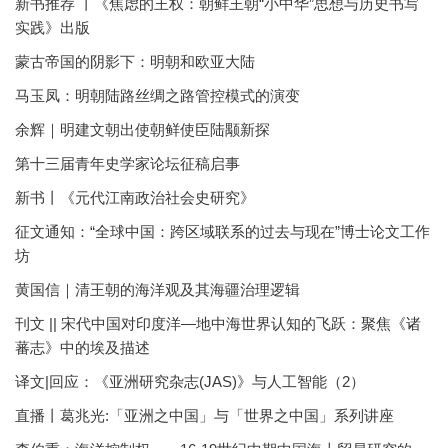
新书推荐 丨《焦虑的王权：朝鲜王朝“小中华”思想与历史书写
实践》出版
蒙古帝国的阴影下：明朝和欧亚大陆
马玉凤：明朝陆路丝绸之路管控模式的演变
余辉｜明建文朝出使朝鲜使臣陆颙新探
第十三届青年史学家论坛征稿启事
新书丨《元代江南政治社会史研究》
征文通知：“全球中国：跨区域联系的过去与现在”博士论文工作
坊
黄国信｜清王朝的海洋观及其海疆治理逻辑
刊文 || 宋代中国对印度洋—地中海世界认知的飞跃：聚焦《诸
蕃志》中的埃及描述
译文|回应：《亚洲研究杂志(JAS)》与人工智能（2）
直播丨葛兆光:「亚洲之中国」与「世界之中国」系列讲座