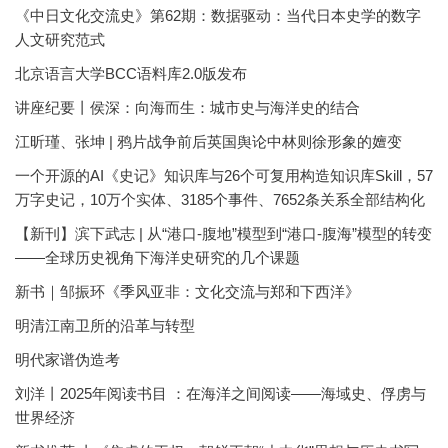
《中日文化交流史》第62期：数据驱动：当代日本史学的数字
人文研究范式
北京语言大学BCC语料库2.0版发布
讲座纪要丨侯深：向海而生：城市史与海洋史的结合
江昕瑾、张坤 | 鸦片战争前后英国舆论中林则徐形象的嬗变
一个开源的AI《史记》知识库与26个可复用构造知识库Skill，57
万字史记，10万个实体、3185个事件、7652条关系全部结构化
【新刊】滨下武志 | 从“港口-腹地”模型到“港口-腹海”模型的转变
——全球历史视角下海洋史研究的几个课题
新书｜邹振环《季风亚非：文化交流与郑和下西洋》
明清江南卫所的沿革与转型
明代家谱伪造考
刘洋丨2025年阅读书目 ：在海洋之间阅读——海域史、俘虏与
世界经济