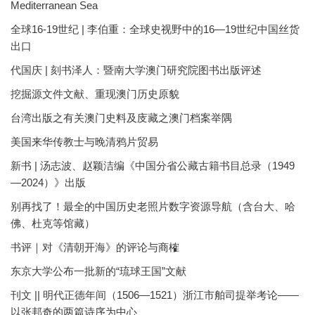
Mediterranean Sea
全球16-19世纪 | 李伯重：全球史视野中的16—19世纪中国丝货
出口
代国庆 | 刻书泽人：暨南大学澳门研究院图书出版评述
挖掘源文件文献、重现澳门历史原貌
台湾出版之有关澳门史料及庋藏之澳门档案举隅
美国来华传教士与晚清鸦片贸易
新书 | 汤志波、赵颖洁编《中国分省公藏古籍书目总录（1949
—2024）》出版
别再找了！最全的中国历史老照片数字资源导航（含台大、哈
佛、杜克等馆藏）
书评｜对《清朝开海》的评论与商榷
东京大学公布一批新的“琉球王国”文献
刊文 || 明代正德年间（1506—1521）浙江市舶司提举考论——
以张邦奇的两篇诗序为中心