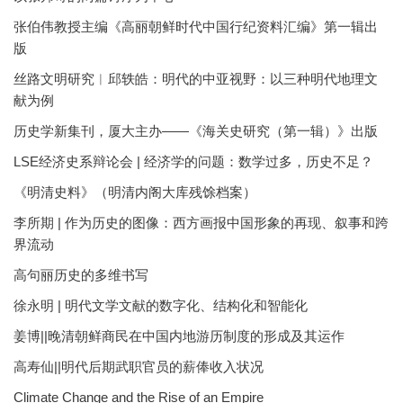
张伯伟教授主编《高丽朝鲜时代中国行纪资料汇编》第一辑出
版
丝路文明研究︱邱轶皓：明代的中亚视野：以三种明代地理文
献为例
历史学新集刊，厦大主办——《海关史研究（第一辑）》出版
LSE经济史系辩论会 | 经济学的问题：数学过多，历史不足？
《明清史料》（明清内阁大库残馀档案）
李所期 | 作为历史的图像：西方画报中国形象的再现、叙事和跨
界流动
高句丽历史的多维书写
徐永明 | 明代文学文献的数字化、结构化和智能化
姜博||晚清朝鲜商民在中国内地游历制度的形成及其运作
高寿仙||明代后期武职官员的薪俸收入状况
Climate Change and the Rise of an Empire