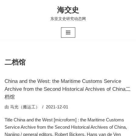
海交史
跳
东亚文史研究动态网
至
正
文
二档馆
China and the West: the Maritime Customs Service
Archive from the Second Historical Archives of China二
档馆
由
马光（搬运工）
2021-12-01
Title China and the West [microform] : the Maritime Customs
Service Archive from the Second Historical Archives of China,
Nanjing / general editors, Robert Bickers, Hans van de Ven