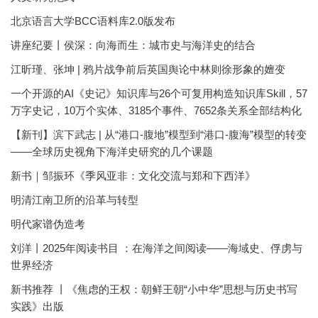
北京语言大学BCC语料库2.0版发布
讲座纪要丨侯深：向海而生：城市史与海洋史的结合
江昕瑾、张坤 | 鸦片战争前后英国舆论中林则徐形象的嬗变
一个开源的AI《史记》知识库与26个可复用构造知识库Skill，57
万字史记，10万个实体、3185个事件、7652条关系全部结构化
【新刊】滨下武志 | 从“港口-腹地”模型到“港口-腹海”模型的转变
——全球历史视角下海洋史研究的几个课题
新书｜邹振环《季风亚非：文化交流与郑和下西洋》
明清江南卫所的沿革与转型
明代家谱伪造考
刘洋丨2025年阅读书目 ：在海洋之间阅读——海域史、俘虏与
世界经济
新书推荐 丨《焦虑的王权：朝鲜王朝“小中华”思想与历史书写
实践》出版