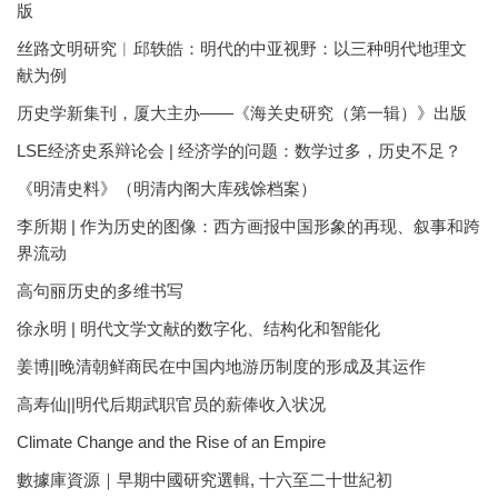
版
丝路文明研究︱邱轶皓：明代的中亚视野：以三种明代地理文
献为例
历史学新集刊，厦大主办——《海关史研究（第一辑）》出版
LSE经济史系辩论会 | 经济学的问题：数学过多，历史不足？
《明清史料》（明清内阁大库残馀档案）
李所期 | 作为历史的图像：西方画报中国形象的再现、叙事和跨
界流动
高句丽历史的多维书写
徐永明 | 明代文学文献的数字化、结构化和智能化
姜博||晚清朝鲜商民在中国内地游历制度的形成及其运作
高寿仙||明代后期武职官员的薪俸收入状况
Climate Change and the Rise of an Empire
數據庫資源｜早期中國研究選輯, 十六至二十世紀初