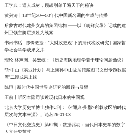
王学典：逼人成材，顾颉刚弟子遍天下的秘诀
黄兴涛丨19世纪20—50年代中国新名词的生成与传播
后蒙古时代建州女真的集团结构 ——以《朝鲜实录》记载的建
州卫领主阶层汉姓为线索
书讯书话 | 陈锋教授：“大财政史观”下的清代税收研究 | 国家哲
学社会科学成果文库
理论|林声渊、吴宏岐：《历史海防地理学若干理论问题刍议》
“孙中山《实业计划》与上海孙中山故居馆藏图书文献专题数据
库”二期成果上线
陈恒 | 新时代中国世界史研究的回顾与展望
王前丨听冈本隆司谈近现代日本的中国观
北京大学历史学博士独作C刊：《<通典·州郡>所载政区的时代
层次与文本来源》。论丛26-01-03
《中日文化交流史》第62期：数据驱动：当代日本史学的数字
人文研究范式