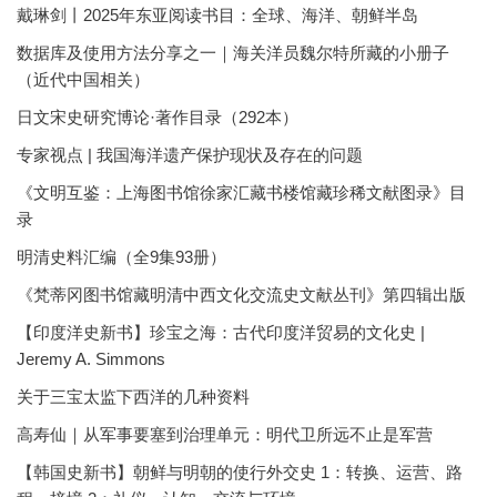
戴琳剑丨2025年东亚阅读书目：全球、海洋、朝鲜半岛
数据库及使用方法分享之一｜海关洋员魏尔特所藏的小册子
（近代中国相关）
日文宋史研究博论·著作目录（292本）
专家视点 | 我国海洋遗产保护现状及存在的问题
《文明互鉴：上海图书馆徐家汇藏书楼馆藏珍稀文献图录》目
录
明清史料汇编（全9集93册）
《梵蒂冈图书馆藏明清中西文化交流史文献丛刊》第四辑出版
【印度洋史新书】珍宝之海：古代印度洋贸易的文化史 |
Jeremy A. Simmons
关于三宝太监下西洋的几种资料
高寿仙｜从军事要塞到治理单元：明代卫所远不止是军营
【韩国史新书】朝鲜与明朝的使行外交史 1：转换、运营、路