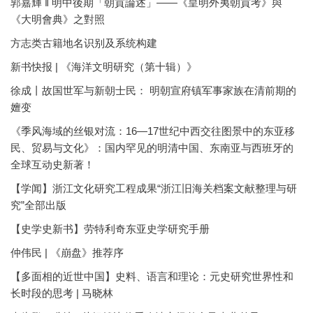
郭嘉輝 ‖ 明中後期「朝貢論述」——《皇明外夷朝貢考》與
《大明會典》之對照
方志类古籍地名识别及系统构建
新书快报 | 《海洋文明研究（第十辑）》
徐成丨故国世军与新朝士民： 明朝宣府镇军事家族在清前期的
嬗变
《季风海域的丝银对流：16—17世纪中西交往图景中的东亚移
民、贸易与文化》：国内罕见的明清中国、东南亚与西班牙的
全球互动史新著！
【学闻】浙江文化研究工程成果“浙江旧海关档案文献整理与研
究”全部出版
【史学史新书】劳特利奇东亚史学研究手册
仲伟民 | 《崩盘》推荐序
【多面相的近世中国】史料、语言和理论：元史研究世界性和
长时段的思考 | 马晓林