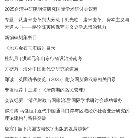
2025台湾中研院明清研究国际学术研讨会议程
专题：从唐宋变革到大分流｜刘光临：唐宋变革、资本主义与
天道人心——略论陈寅恪保守主义史学思想的魅力
新编碑刻集书目
《地方金石志汇编》目录
杜凯月 | 洪武元年山东行省设治济南考
方徳万｜海外中国近代史研究的进展
郑诚｜英国访书便览（2025）附英国所藏汉籍相关目录
专著推荐丨王潞：《清前期的岛民管理》
会议纪要 | “清代财政与国家治理”国际学术研讨会成功举办
赵海涛 马健恒 | 近代中国通商口岸与区域经济社会变迁研究的
理论建构与路径突破
唐宸 | 当下我国古籍数字出版的发展趋势*