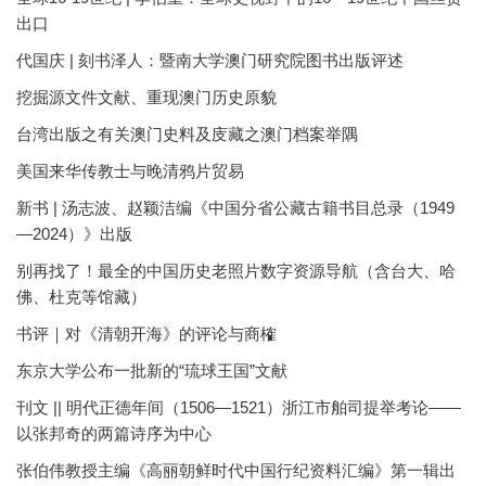
出口
代国庆 | 刻书泽人：暨南大学澳门研究院图书出版评述
挖掘源文件文献、重现澳门历史原貌
台湾出版之有关澳门史料及庋藏之澳门档案举隅
美国来华传教士与晚清鸦片贸易
新书 | 汤志波、赵颖洁编《中国分省公藏古籍书目总录（1949
—2024）》出版
别再找了！最全的中国历史老照片数字资源导航（含台大、哈
佛、杜克等馆藏）
书评｜对《清朝开海》的评论与商榷
东京大学公布一批新的“琉球王国”文献
刊文 || 明代正德年间（1506—1521）浙江市舶司提举考论——
以张邦奇的两篇诗序为中心
张伯伟教授主编《高丽朝鲜时代中国行纪资料汇编》第一辑出