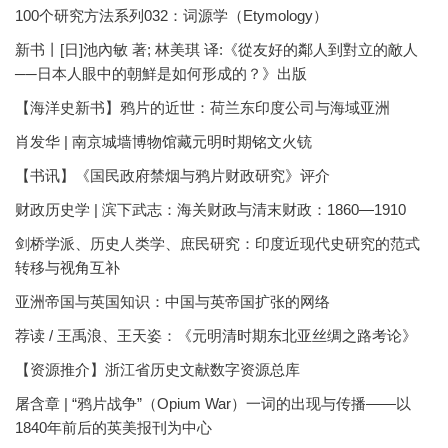
100个研究方法系列032：词源学（Etymology）
新书丨[日]池內敏 著; 林美琪 译:《從友好的鄰人到對立的敵人
──日本人眼中的朝鮮是如何形成的？》出版
【海洋史新书】鸦片的近世：荷兰东印度公司与海域亚洲
肖发华 | 南京城墙博物馆藏元明时期铭文火铳
【书讯】《国民政府禁烟与鸦片财政研究》评介
财政历史学 | 滨下武志：海关财政与清末财政：1860—1910
剑桥学派、历史人类学、庶民研究：印度近现代史研究的范式
转移与视角互补
亚洲帝国与英国知识：中国与英帝国扩张的网络
荐读 / 王禹浪、王天姿：《元明清时期东北亚丝绸之路考论》
【资源推介】浙江省历史文献数字资源总库
屠含章 | “鸦片战争”（Opium War）一词的出现与传播——以
1840年前后的英美报刊为中心