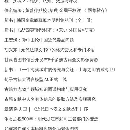
程、接境 2：礼仪、认知、交流与环境
佚名編著 ; 黃善萍點校 ;葉農 金國平校注 《 兩粵雜存》
新书 | 韩国奎章阁藏孤本明别集丛刊（全十册）
新书 |《从“四夷”到“外国”：<宋史·外国传>研究》
王宏斌：孙中山论中国近代毒品问题
胡兴东 | 元代法律文书中的格式套文和专门术语
甘肃省图书馆公开发布8千多册古籍全文影像资源
新书：《一个海滨城市的传统与变迁：山海之间的威海卫》
荀子古籍大语言模型2.0正式上线
古籍方志物产领域知识图谱构建与应用研究
古籍文献中人名实体信息的提取方法及实现研究
章清 陈力卫｜《近代日本汉文文献丛刊》序
争贡之役500年：明代浙江市舶司主管部门的变迁
如何将任何文本语料库转化为知识图谱