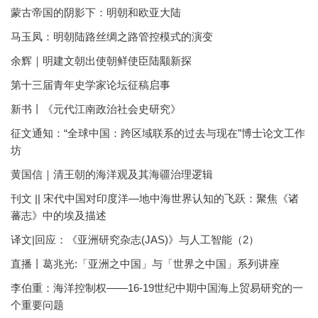
蒙古帝国的阴影下：明朝和欧亚大陆
马玉凤：明朝陆路丝绸之路管控模式的演变
余辉｜明建文朝出使朝鲜使臣陆颙新探
第十三届青年史学家论坛征稿启事
新书丨《元代江南政治社会史研究》
征文通知：“全球中国：跨区域联系的过去与现在”博士论文工作
坊
黄国信｜清王朝的海洋观及其海疆治理逻辑
刊文 || 宋代中国对印度洋—地中海世界认知的飞跃：聚焦《诸
蕃志》中的埃及描述
译文|回应：《亚洲研究杂志(JAS)》与人工智能（2）
直播丨葛兆光:「亚洲之中国」与「世界之中国」系列讲座
李伯重：海洋控制权——16-19世纪中期中国海上贸易研究的一
个重要问题