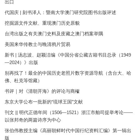
出口
代国庆 | 刻书泽人：暨南大学澳门研究院图书出版评述
挖掘源文件文献、重现澳门历史原貌
台湾出版之有关澳门史料及庋藏之澳门档案举隅
美国来华传教士与晚清鸦片贸易
新书 | 汤志波、赵颖洁编《中国分省公藏古籍书目总录（1949
—2024）》出版
别再找了！最全的中国历史老照片数字资源导航（含台大、哈
佛、杜克等馆藏）
书评｜对《清朝开海》的评论与商榷
东京大学公布一批新的“琉球王国”文献
刊文 || 明代正德年间（1506—1521）浙江市舶司提举考论——
以张邦奇的两篇诗序为中心
张伯伟教授主编《高丽朝鲜时代中国行纪资料汇编》第一辑出
版