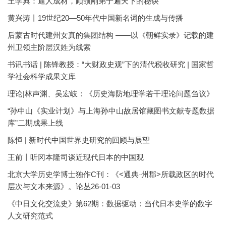
王学典：逼人成材，顾颉刚弟子遍天下的秘诀
黄兴涛丨19世纪20—50年代中国新名词的生成与传播
后蒙古时代建州女真的集团结构 ——以《朝鲜实录》记载的建
州卫领主阶层汉姓为线索
书讯书话 | 陈锋教授：“大财政史观”下的清代税收研究 | 国家哲
学社会科学成果文库
理论|林声渊、吴宏岐：《历史海防地理学若干理论问题刍议》
“孙中山《实业计划》与上海孙中山故居馆藏图书文献专题数据
库”二期成果上线
陈恒 | 新时代中国世界史研究的回顾与展望
王前丨听冈本隆司谈近现代日本的中国观
北京大学历史学博士独作C刊：《<通典·州郡>所载政区的时代
层次与文本来源》。论丛26-01-03
《中日文化交流史》第62期：数据驱动：当代日本史学的数字
人文研究范式