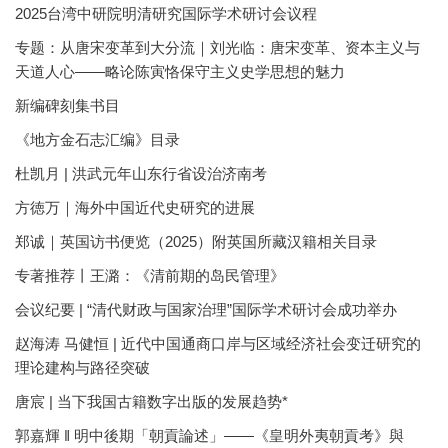
2025台湾中研院明清研究国际学术研讨会议程
专题：从唐宋变革到大分流｜刘光临：唐宋变革、资本主义与
天道人心——略论陈寅恪保守主义史学思想的魅力
新编碑刻集书目
《地方金石志汇编》目录
杜凯月 | 洪武元年山东行省设治济南考
方徳万｜海外中国近代史研究的进展
郑诚｜英国访书便览（2025）附英国所藏汉籍相关目录
专著推荐丨王潞：《清前期的岛民管理》
会议纪要 | “清代财政与国家治理”国际学术研讨会成功举办
赵海涛 马健恒 | 近代中国通商口岸与区域经济社会变迁研究的
理论建构与路径突破
唐宸 | 当下我国古籍数字出版的发展趋势*
郭嘉輝 ‖ 明中後期「朝貢論述」——《皇明外夷朝貢考》與