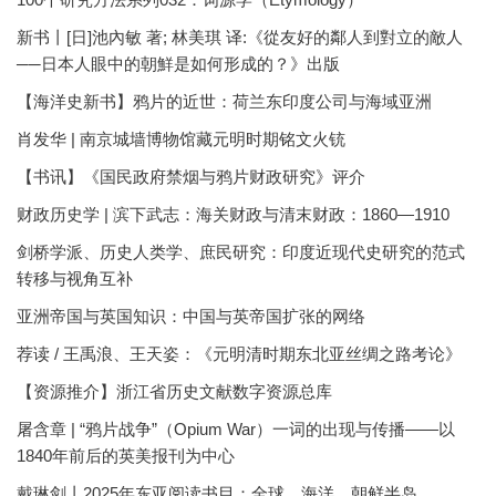
新书丨[日]池內敏 著; 林美琪 译:《從友好的鄰人到對立的敵人
──日本人眼中的朝鮮是如何形成的？》出版
【海洋史新书】鸦片的近世：荷兰东印度公司与海域亚洲
肖发华 | 南京城墙博物馆藏元明时期铭文火铳
【书讯】《国民政府禁烟与鸦片财政研究》评介
财政历史学 | 滨下武志：海关财政与清末财政：1860—1910
剑桥学派、历史人类学、庶民研究：印度近现代史研究的范式
转移与视角互补
亚洲帝国与英国知识：中国与英帝国扩张的网络
荐读 / 王禹浪、王天姿：《元明清时期东北亚丝绸之路考论》
【资源推介】浙江省历史文献数字资源总库
屠含章 | “鸦片战争”（Opium War）一词的出现与传播——以
1840年前后的英美报刊为中心
戴琳剑丨2025年东亚阅读书目：全球、海洋、朝鲜半岛