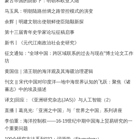
蒙古帝国的阴影下：明朝和欧亚大陆
马玉凤：明朝陆路丝绸之路管控模式的演变
余辉｜明建文朝出使朝鲜使臣陆颙新探
第十三届青年史学家论坛征稿启事
新书丨《元代江南政治社会史研究》
征文通知：“全球中国：跨区域联系的过去与现在”博士论文工作
坊
黄国信｜清王朝的海洋观及其海疆治理逻辑
刊文 || 宋代中国对印度洋—地中海世界认知的飞跃：聚焦《诸
蕃志》中的埃及描述
译文|回应：《亚洲研究杂志(JAS)》与人工智能（2）
直播丨葛兆光:「亚洲之中国」与「世界之中国」系列讲座
李伯重：海洋控制权——16-19世纪中期中国海上贸易研究的一
个重要问题
100个研究方法系列032：词源学（Etymology）