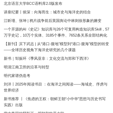
北京语言大学BCC语料库2.0版发布
讲座纪要丨侯深：向海而生：城市史与海洋史的结合
江昕瑾、张坤 | 鸦片战争前后英国舆论中林则徐形象的嬗变
一个开源的AI《史记》知识库与26个可复用构造知识库Skill，57
万字史记，10万个实体、3185个事件、7652条关系全部结构化
【新刊】滨下武志 | 从“港口-腹地”模型到“港口-腹海”模型的转变
——全球历史视角下海洋史研究的几个课题
新书｜邹振环《季风亚非：文化交流与郑和下西洋》
明清江南卫所的沿革与转型
明代家谱伪造考
刘洋丨2025年阅读书目 ：在海洋之间阅读——海域史、俘虏与
世界经济
新书推荐 丨《焦虑的王权：朝鲜王朝“小中华”思想与历史书写
实践》出版