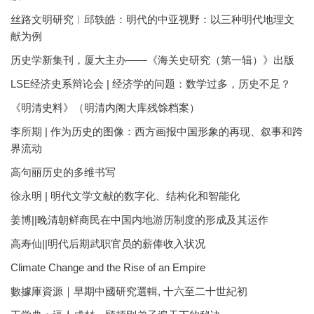
丝路文明研究︱邱轶皓：明代的中亚视野：以三种明代地理文
献为例
历史学新集刊，厦大主办——《海关史研究（第一辑）》出版
LSE经济史系辩论会 | 经济学的问题：数学过多，历史不足？
《明清史料》（明清内阁大库残馀档案）
李所期 | 作为历史的图像：西方画报中国形象的再现、叙事和跨
界流动
高句丽历史的多维书写
徐永明 | 明代文学文献的数字化、结构化和智能化
姜博||晚清朝鲜商民在中国内地游历制度的形成及其运作
高寿仙||明代后期武职官员的薪俸收入状况
Climate Change and the Rise of an Empire
數據庫資源｜早期中國研究選輯, 十六至二十世紀初