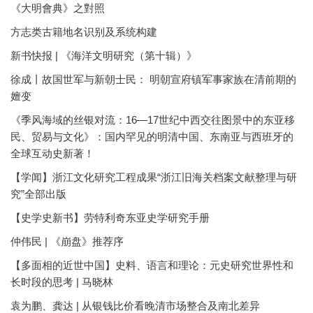
《大明會典》之對照
方志类古籍地名识别及系统构建
新书快报 | 《海洋文明研究（第十辑）》
徐成丨故国世军与新朝士民： 明朝宣府镇军事家族在清前期的
嬗变
《季风海域的丝银对流：16—17世纪中西交往图景中的东亚移
民、贸易与文化》：国内罕见的明清中国、东南亚与西班牙的
全球互动史新著！
【学闻】浙江文化研究工程成果“浙江旧海关档案文献整理与研
究”全部出版
【史学史新书】劳特利奇东亚史学研究手册
仲伟民 | 《崩盘》推荐序
【多面相的近世中国】史料、语言和理论：元史研究世界性和
长时段的思考 | 马晓林
袁为鹏、龚达 | 从银钱比价看晚清市场整合及南北差异