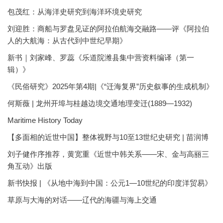
包茂红：从海洋史研究到海洋环境史研究
刘迎胜：商船与罗盘见证的阿拉伯航海交融路——评《阿拉伯
人的大航海：从古代到中世纪早期》
新书｜刘家峰、罗蕊《乐道院潍县集中营资料编译（第一
辑）》
《民俗研究》2025年第4期|《“迁海复界”历史叙事的生成机制》
何斯薇 | 龙州开埠与桂越边境交通地理变迁(1889—1932)
Maritime History Today
【多面相的近世中国】整体视野与10至13世纪史研究 | 苗润博
刘子健作序推荐，黄宽重《近世中韩关系——宋、金与高丽三
角互动》出版
新书快报 | 《从地中海到中国：公元1—10世纪的印度洋贸易》
草原与大海的对话——辽代的海疆与海上交通