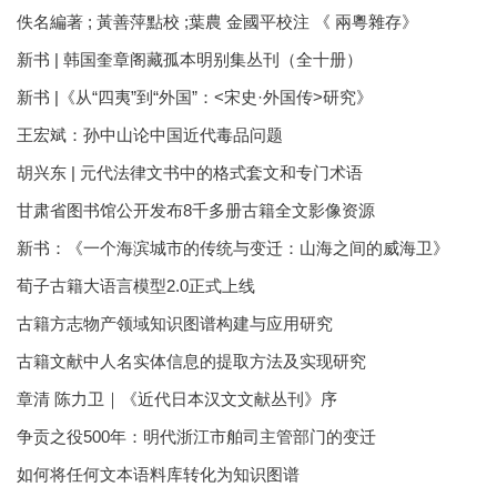
佚名編著 ; 黃善萍點校 ;葉農 金國平校注 《 兩粵雜存》
新书 | 韩国奎章阁藏孤本明别集丛刊（全十册）
新书 |《从“四夷”到“外国”：<宋史·外国传>研究》
王宏斌：孙中山论中国近代毒品问题
胡兴东 | 元代法律文书中的格式套文和专门术语
甘肃省图书馆公开发布8千多册古籍全文影像资源
新书：《一个海滨城市的传统与变迁：山海之间的威海卫》
荀子古籍大语言模型2.0正式上线
古籍方志物产领域知识图谱构建与应用研究
古籍文献中人名实体信息的提取方法及实现研究
章清 陈力卫｜《近代日本汉文文献丛刊》序
争贡之役500年：明代浙江市舶司主管部门的变迁
如何将任何文本语料库转化为知识图谱