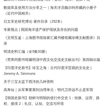
数据库及使用方法分享之一｜海关洋员魏尔特所藏的小册子
（近代中国相关）
日文宋史研究博论·著作目录（292本）
专家视点 | 我国海洋遗产保护现状及存在的问题
《文明互鉴：上海图书馆徐家汇藏书楼馆藏珍稀文献图录》目
录
明清史料汇编（全9集93册）
《梵蒂冈图书馆藏明清中西文化交流史文献丛刊》第四辑出版
【印度洋史新书】珍宝之海：古代印度洋贸易的文化史 |
Jeremy A. Simmons
关于三宝太监下西洋的几种资料
高寿仙｜从军事要塞到治理单元：明代卫所远不止是军营
【韩国史新书】朝鲜与明朝的使行外交史 1：转换、运营、路
程、接境 2：礼仪、认知、交流与环境