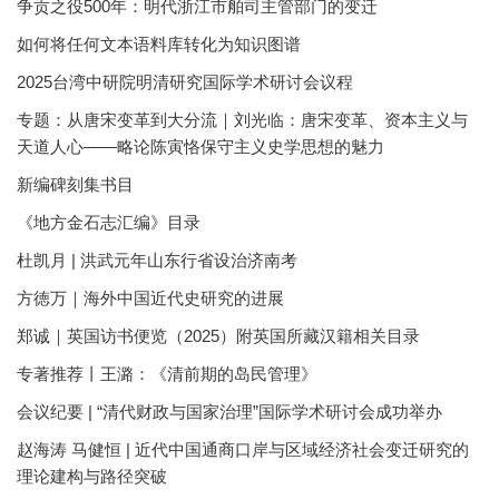
争贡之役500年：明代浙江市舶司主管部门的变迁
如何将任何文本语料库转化为知识图谱
2025台湾中研院明清研究国际学术研讨会议程
专题：从唐宋变革到大分流｜刘光临：唐宋变革、资本主义与
天道人心——略论陈寅恪保守主义史学思想的魅力
新编碑刻集书目
《地方金石志汇编》目录
杜凯月 | 洪武元年山东行省设治济南考
方徳万｜海外中国近代史研究的进展
郑诚｜英国访书便览（2025）附英国所藏汉籍相关目录
专著推荐丨王潞：《清前期的岛民管理》
会议纪要 | “清代财政与国家治理”国际学术研讨会成功举办
赵海涛 马健恒 | 近代中国通商口岸与区域经济社会变迁研究的
理论建构与路径突破