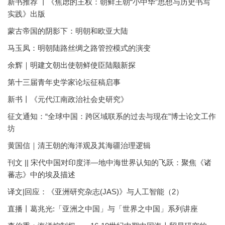
新书推荐 丨《焦虑的王权：朝鲜王朝“小中华”思想与历史书写
实践》出版
蒙古帝国的阴影下：明朝和欧亚大陆
马玉凤：明朝陆路丝绸之路管控模式的演变
余辉｜明建文朝出使朝鲜使臣陆颙新探
第十三届青年史学家论坛征稿启事
新书丨《元代江南政治社会史研究》
征文通知：“全球中国：跨区域联系的过去与现在”博士论文工作
坊
黄国信｜清王朝的海洋观及其海疆治理逻辑
刊文 || 宋代中国对印度洋—地中海世界认知的飞跃：聚焦《诸
蕃志》中的埃及描述
译文|回应：《亚洲研究杂志(JAS)》与人工智能（2）
直播丨葛兆光:「亚洲之中国」与「世界之中国」系列讲座