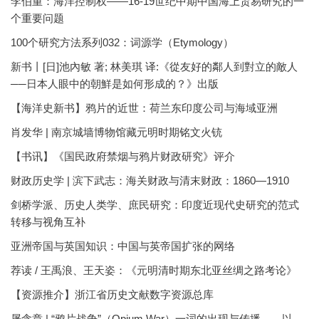
李伯重：海洋控制权——16-19世纪中期中国海上贸易研究的一
个重要问题
100个研究方法系列032：词源学（Etymology）
新书丨[日]池內敏 著; 林美琪 译:《從友好的鄰人到對立的敵人
──日本人眼中的朝鮮是如何形成的？》出版
【海洋史新书】鸦片的近世：荷兰东印度公司与海域亚洲
肖发华 | 南京城墙博物馆藏元明时期铭文火铳
【书讯】《国民政府禁烟与鸦片财政研究》评介
财政历史学 | 滨下武志：海关财政与清末财政：1860—1910
剑桥学派、历史人类学、庶民研究：印度近现代史研究的范式
转移与视角互补
亚洲帝国与英国知识：中国与英帝国扩张的网络
荐读 / 王禹浪、王天姿：《元明清时期东北亚丝绸之路考论》
【资源推介】浙江省历史文献数字资源总库
屠含章 | “鸦片战争”（Opium War）一词的出现与传播——以