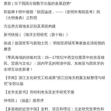
唐宸 | 当下我国古籍数字出版的发展趋势*
郭嘉輝 ‖ 明中後期「朝貢論述」——《皇明外夷朝貢考》與
《大明會典》之對照
方志类古籍地名识别及系统构建
新书快报 | 《海洋文明研究（第十辑）》
徐成丨故国世军与新朝士民： 明朝宣府镇军事家族在清前期的
嬗变
《季风海域的丝银对流：16—17世纪中西交往图景中的东亚移
民、贸易与文化》：国内罕见的明清中国、东南亚与西班牙的
全球互动史新著！
【学闻】浙江文化研究工程成果“浙江旧海关档案文献整理与研
究”全部出版
【史学史新书】劳特利奇东亚史学研究手册
仲伟民 | 《崩盘》推荐序
【多面相的近世中国】史料、语言和理论：元史研究世界性和