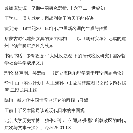
數據庫資源｜早期中國研究選輯, 十六至二十世紀初
王学典：逼人成材，顾颉刚弟子遍天下的秘诀
黄兴涛丨19世纪20—50年代中国新名词的生成与传播
后蒙古时代建州女真的集团结构 ——以《朝鲜实录》记载的建
州卫领主阶层汉姓为线索
书讯书话 | 陈锋教授：“大财政史观”下的清代税收研究 | 国家哲
学社会科学成果文库
理论|林声渊、吴宏岐：《历史海防地理学若干理论问题刍议》
“孙中山《实业计划》与上海孙中山故居馆藏图书文献专题数据
库”二期成果上线
陈恒 | 新时代中国世界史研究的回顾与展望
王前丨听冈本隆司谈近现代日本的中国观
北京大学历史学博士独作C刊：《<通典·州郡>所载政区的时代
层次与文本来源》。论丛26-01-03