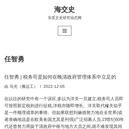
海交史
跳
东亚文史研究动态网
至
正
文
任智勇
任智勇 | 税务司是如何在晚清政府管理体系中立足的
由
马光（搬运工）
2022-12-05
在以往的研究中有一个误区,多以为洋关一旦建立,税务司人员即
可按照新定税则进行征税,洋税亦随即增长。洋关取代榷关似乎
是一件顺理成章的事情。但如果联想到赫德努力地在全世界(或
者准确地说是在欧美各国尤其是列强)广泛招募人员,19世纪60年
代还曾努力周旋于清政府中枢与地方大员之间,就不难发现其间