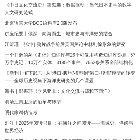
《中日文化交流史》第62期：数据驱动：当代日本史学的数字
人文研究范式
北京语言大学BCC语料库2.0版发布
讲座纪要丨侯深：向海而生：城市史与海洋史的结合
江昕瑾、张坤 | 鸦片战争前后英国舆论中林则徐形象的嬗变
一个开源的AI《史记》知识库与26个可复用构造知识库Skill，57
万字史记，10万个实体、3185个事件、7652条关系全部结构化
【新刊】滨下武志 | 从“港口-腹地”模型到“港口-腹海”模型的转变
——全球历史视角下海洋史研究的几个课题
新书｜邹振环《季风亚非：文化交流与郑和下西洋》
明清江南卫所的沿革与转型
明代家谱伪造考
刘洋丨2025年阅读书目 ：在海洋之间阅读——海域史、俘虏与
世界经济