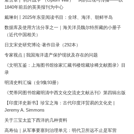
1840年前后的英美报刊为中心
戴琳剑丨2025年东亚阅读书目：全球、海洋、朝鲜半岛
数据库及使用方法分享之一｜海关洋员魏尔特所藏的小册子
（近代中国相关）
日文宋史研究博论·著作目录（292本）
专家视点 | 我国海洋遗产保护现状及存在的问题
《文明互鉴：上海图书馆徐家汇藏书楼馆藏珍稀文献图录》目
录
明清史料汇编（全9集93册）
《梵蒂冈图书馆藏明清中西文化交流史文献丛刊》第四辑出版
【印度洋史新书】珍宝之海：古代印度洋贸易的文化史 |
Jeremy A. Simmons
关于三宝太监下西洋的几种资料
高寿仙｜从军事要塞到治理单元：明代卫所远不止是军营