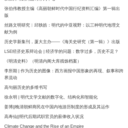
张伯伟教授主编《高丽朝鲜时代中国行纪资料汇编》第一辑出
版
丝路文明研究︱邱轶皓：明代的中亚视野：以三种明代地理文
献为例
历史学新集刊，厦大主办——《海关史研究（第一辑）》出版
LSE经济史系辩论会 | 经济学的问题：数学过多，历史不足？
《明清史料》（明清内阁大库残馀档案）
李所期 | 作为历史的图像：西方画报中国形象的再现、叙事和跨
界流动
高句丽历史的多维书写
徐永明 | 明代文学文献的数字化、结构化和智能化
姜博||晚清朝鲜商民在中国内地游历制度的形成及其运作
高寿仙||明代后期武职官员的薪俸收入状况
Climate Change and the Rise of an Empire