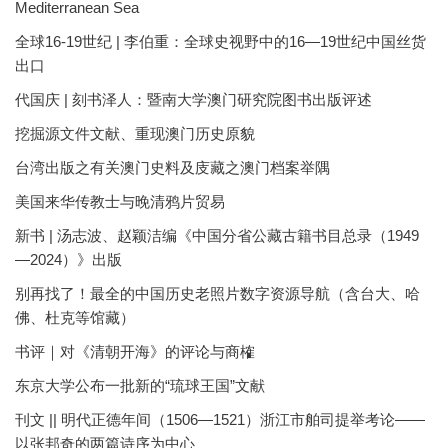
Mediterranean Sea
全球16-19世纪 | 李伯重：全球史视野中的16—19世纪中国丝货
出口
代国庆 | 刻书泽人：暨南大学澳门研究院图书出版评述
挖掘源文件文献、重现澳门历史原貌
台湾出版之有关澳门史料及庋藏之澳门档案举隅
美国来华传教士与晚清鸦片贸易
新书 | 汤志波、赵颖洁编《中国分省公藏古籍书目总录（1949
—2024）》出版
别再找了！最全的中国历史老照片数字资源导航（含台大、哈
佛、杜克等馆藏）
书评｜对《清朝开海》的评论与商榷
东京大学公布一批新的“琉球王国”文献
刊文 || 明代正德年间（1506—1521）浙江市舶司提举考论——
以张邦奇的两篇诗序为中心