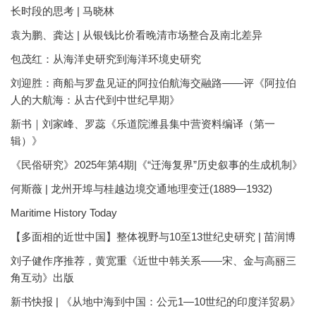
长时段的思考 | 马晓林
袁为鹏、龚达 | 从银钱比价看晚清市场整合及南北差异
包茂红：从海洋史研究到海洋环境史研究
刘迎胜：商船与罗盘见证的阿拉伯航海交融路——评《阿拉伯
人的大航海：从古代到中世纪早期》
新书｜刘家峰、罗蕊《乐道院潍县集中营资料编译（第一
辑）》
《民俗研究》2025年第4期|《“迁海复界”历史叙事的生成机制》
何斯薇 | 龙州开埠与桂越边境交通地理变迁(1889—1932)
Maritime History Today
【多面相的近世中国】整体视野与10至13世纪史研究 | 苗润博
刘子健作序推荐，黄宽重《近世中韩关系——宋、金与高丽三
角互动》出版
新书快报 | 《从地中海到中国：公元1—10世纪的印度洋贸易》