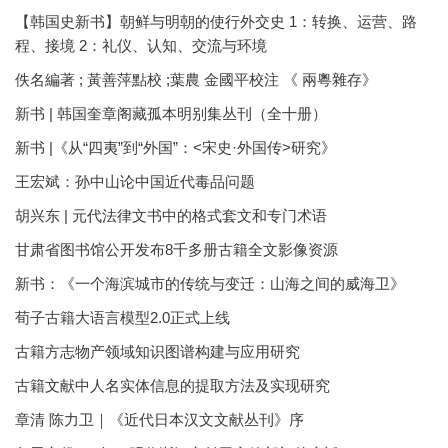
【韩国史新书】朝鲜与明朝的使行外交史 1：转换、运营、路
程、接境 2：礼仪、认知、交流与环境
佚名編著 ; 黃善萍點校 ;葉農 金國平校注 《 兩粵雜存》
新书 | 韩国奎章阁藏孤本明别集丛刊（全十册）
新书 |《从“四夷”到“外国”：<宋史·外国传>研究》
王宏斌：孙中山论中国近代毒品问题
胡兴东 | 元代法律文书中的格式套文和专门术语
甘肃省图书馆公开发布8千多册古籍全文影像资源
新书：《一个海滨城市的传统与变迁：山海之间的威海卫》
荀子古籍大语言模型2.0正式上线
古籍方志物产领域知识图谱构建与应用研究
古籍文献中人名实体信息的提取方法及实现研究
章清 陈力卫｜《近代日本汉文文献丛刊》序