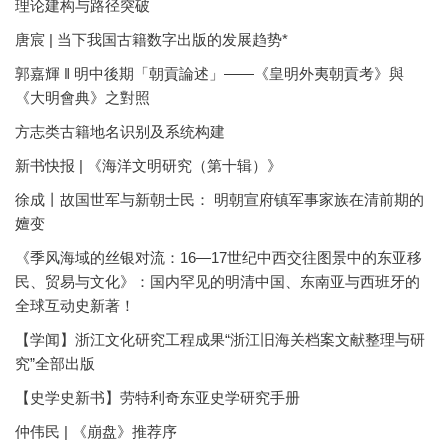
理论建构与路径突破
唐宸 | 当下我国古籍数字出版的发展趋势*
郭嘉輝 ‖ 明中後期「朝貢論述」——《皇明外夷朝貢考》與
《大明會典》之對照
方志类古籍地名识别及系统构建
新书快报 | 《海洋文明研究（第十辑）》
徐成丨故国世军与新朝士民： 明朝宣府镇军事家族在清前期的
嬗变
《季风海域的丝银对流：16—17世纪中西交往图景中的东亚移
民、贸易与文化》：国内罕见的明清中国、东南亚与西班牙的
全球互动史新著！
【学闻】浙江文化研究工程成果“浙江旧海关档案文献整理与研
究”全部出版
【史学史新书】劳特利奇东亚史学研究手册
仲伟民 | 《崩盘》推荐序