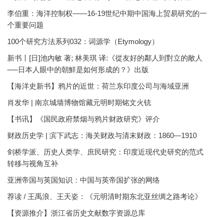
李伯重：海洋控制权——16-19世纪中期中国海上贸易研究的一
个重要问题
100个研究方法系列032：词源学（Etymology）
新书丨[日]池內敏 著; 林美琪 译:《從友好的鄰人到對立的敵人
──日本人眼中的朝鮮是如何形成的？》出版
【海洋史新书】鸦片的近世：荷兰东印度公司与海域亚洲
肖发华 | 南京城墙博物馆藏元明时期铭文火铳
【书讯】《国民政府禁烟与鸦片财政研究》评介
财政历史学 | 滨下武志：海关财政与清末财政：1860—1910
剑桥学派、历史人类学、庶民研究：印度近现代史研究的范式
转移与视角互补
亚洲帝国与英国知识：中国与英帝国扩张的网络
荐读 / 王禹浪、王天姿：《元明清时期东北亚丝绸之路考论》
【资源推介】浙江省历史文献数字资源总库