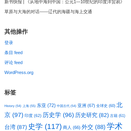
新书快报 | 《从地中海到中国：公元1—10世纪的印度洋贸易》
草原与大海的对话——辽代的海疆与海上交通
其他操作
登录
条目 feed
评论 feed
WordPress.org
标签
北
东亚
(72)
亚洲
(67)
全球史
(60)
History
(54)
上海
(55)
中国古代
(54)
京
(97)
历史学
(96)
历史研究
(82)
印度
(62)
古籍
(61)
学术
史学
(117)
台湾
(87)
外交
(88)
商人
(66)