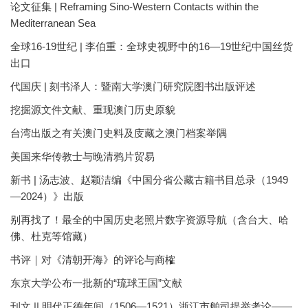
论文征集 | Reframing Sino-Western Contacts within the
Mediterranean Sea
全球16-19世纪 | 李伯重：全球史视野中的16—19世纪中国丝货
出口
代国庆 | 刻书泽人：暨南大学澳门研究院图书出版评述
挖掘源文件文献、重现澳门历史原貌
台湾出版之有关澳门史料及庋藏之澳门档案举隅
美国来华传教士与晚清鸦片贸易
新书 | 汤志波、赵颖洁编《中国分省公藏古籍书目总录（1949
—2024）》出版
别再找了！最全的中国历史老照片数字资源导航（含台大、哈
佛、杜克等馆藏）
书评｜对《清朝开海》的评论与商榷
东京大学公布一批新的“琉球王国”文献
刊文 || 明代正德年间（1506—1521）浙江市舶司提举考论——