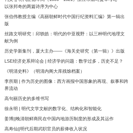
以张邦奇的两篇诗序为中心
张伯伟教授主编《高丽朝鲜时代中国行纪资料汇编》第一辑出
版
丝路文明研究︱邱轶皓：明代的中亚视野：以三种明代地理文
献为例
历史学新集刊，厦大主办——《海关史研究（第一辑）》出版
LSE经济史系辩论会 | 经济学的问题：数学过多，历史不足？
《明清史料》（明清内阁大库残馀档案）
李所期 | 作为历史的图像：西方画报中国形象的再现、叙事和跨
界流动
高句丽历史的多维书写
徐永明 | 明代文学文献的数字化、结构化和智能化
姜博||晚清朝鲜商民在中国内地游历制度的形成及其运作
高寿仙||明代后期武职官员的薪俸收入状况