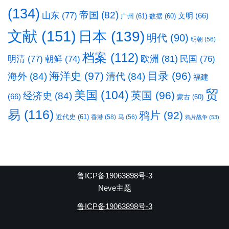
(134)
帝国
(82)
山东
(77)
文明
(66)
广州
(61)
数据
(60)
文献
(151)
日本
(139)
明代
(90)
明朝
(56)
档案
(112)
明清
(77)
欧洲
(81)
民国
(76)
朝鲜
(74)
海洋史
(97)
目录
(96)
海外
(84)
清代
(84)
福建
贸
美国
(104)
英国
(96)
经济史
(84)
(66)
蒙古
(60)
易
(116)
鸦片
(92)
近代史
(61)
香港
(58)
马
(56)
鸦片战争
(53)
鲁ICP备19063898号-3
Neve主题
鲁ICP备19063898号-3