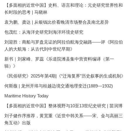
【多面相的近世中国】史料、语言和理论：元史研究世界性和
长时段的思考 | 马晓林
袁为鹏、龚达 | 从银钱比价看晚清市场整合及南北差异
包茂红：从海洋史研究到海洋环境史研究
刘迎胜：商船与罗盘见证的阿拉伯航海交融路——评《阿拉伯
人的大航海：从古代到中世纪早期》
新书｜刘家峰、罗蕊《乐道院潍县集中营资料编译（第一
辑）》
《民俗研究》2025年第4期|《“迁海复界”历史叙事的生成机制》
何斯薇 | 龙州开埠与桂越边境交通地理变迁(1889—1932)
Maritime History Today
【多面相的近世中国】整体视野与10至13世纪史研究 | 苗润博
刘子健作序推荐，黄宽重《近世中韩关系——宋、金与高丽三
角互动》出版