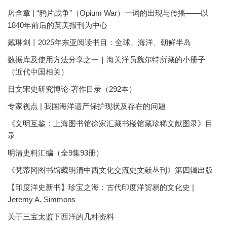
屠含章 | “鸦片战争”（Opium War）一词的出现与传播——以
1840年前后的英美报刊为中心
戴琳剑丨2025年东亚阅读书目：全球、海洋、朝鲜半岛
数据库及使用方法分享之一｜海关洋员魏尔特所藏的小册子
（近代中国相关）
日文宋史研究博论·著作目录（292本）
专家视点 | 我国海洋遗产保护现状及存在的问题
《文明互鉴：上海图书馆徐家汇藏书楼馆藏珍稀文献图录》目
录
明清史料汇编（全9集93册）
《梵蒂冈图书馆藏明清中西文化交流史文献丛刊》第四辑出版
【印度洋史新书】珍宝之海：古代印度洋贸易的文化史 |
Jeremy A. Simmons
关于三宝太监下西洋的几种资料