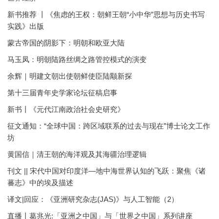
新书推荐 丨《焦虑的王权：朝鲜王朝“小中华”思想与历史书写
实践》出版
蒙古帝国的阴影下：明朝和欧亚大陆
马玉凤：明朝陆路丝绸之路管控模式的演变
余辉｜明建文朝出使朝鲜使臣陆颙新探
第十三届青年史学家论坛征稿启事
新书丨《元代江南政治社会史研究》
征文通知：“全球中国：跨区域联系的过去与现在”博士论文工作
坊
黄国信｜清王朝的海洋观及其海疆治理逻辑
刊文 || 宋代中国对印度洋—地中海世界认知的飞跃：聚焦《诸
蕃志》中的埃及描述
译文|回应：《亚洲研究杂志(JAS)》与人工智能（2）
直播丨葛兆光:「亚洲之中国」与「世界之中国」系列讲座