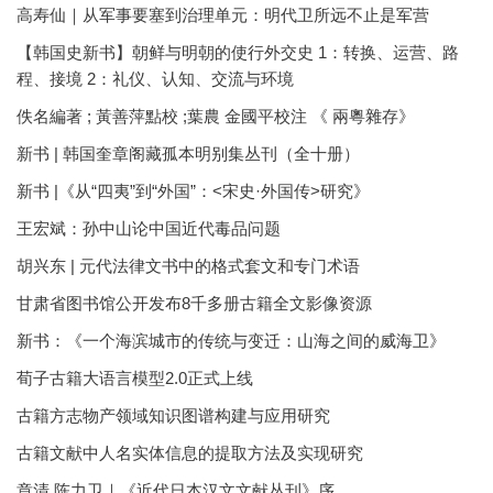
高寿仙｜从军事要塞到治理单元：明代卫所远不止是军营
【韩国史新书】朝鲜与明朝的使行外交史 1：转换、运营、路
程、接境 2：礼仪、认知、交流与环境
佚名編著 ; 黃善萍點校 ;葉農 金國平校注 《 兩粵雜存》
新书 | 韩国奎章阁藏孤本明别集丛刊（全十册）
新书 |《从“四夷”到“外国”：<宋史·外国传>研究》
王宏斌：孙中山论中国近代毒品问题
胡兴东 | 元代法律文书中的格式套文和专门术语
甘肃省图书馆公开发布8千多册古籍全文影像资源
新书：《一个海滨城市的传统与变迁：山海之间的威海卫》
荀子古籍大语言模型2.0正式上线
古籍方志物产领域知识图谱构建与应用研究
古籍文献中人名实体信息的提取方法及实现研究
章清 陈力卫｜《近代日本汉文文献丛刊》序