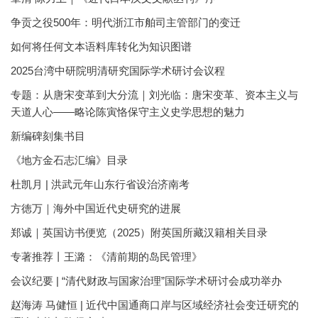
争贡之役500年：明代浙江市舶司主管部门的变迁
如何将任何文本语料库转化为知识图谱
2025台湾中研院明清研究国际学术研讨会议程
专题：从唐宋变革到大分流｜刘光临：唐宋变革、资本主义与
天道人心——略论陈寅恪保守主义史学思想的魅力
新编碑刻集书目
《地方金石志汇编》目录
杜凯月 | 洪武元年山东行省设治济南考
方徳万｜海外中国近代史研究的进展
郑诚｜英国访书便览（2025）附英国所藏汉籍相关目录
专著推荐丨王潞：《清前期的岛民管理》
会议纪要 | “清代财政与国家治理”国际学术研讨会成功举办
赵海涛 马健恒 | 近代中国通商口岸与区域经济社会变迁研究的