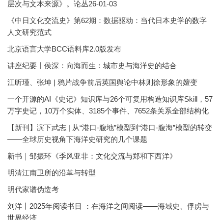
层次与文本来源》。论丛26-01-03
《中日文化交流史》第62期：数据驱动：当代日本史学的数字
人文研究范式
北京语言大学BCC语料库2.0版发布
讲座纪要丨侯深：向海而生：城市史与海洋史的结合
江昕瑾、张坤 | 鸦片战争前后英国舆论中林则徐形象的嬗变
一个开源的AI《史记》知识库与26个可复用构造知识库Skill，57
万字史记，10万个实体、3185个事件、7652条关系全部结构化
【新刊】滨下武志 | 从“港口-腹地”模型到“港口-腹海”模型的转变
——全球历史视角下海洋史研究的几个课题
新书｜邹振环《季风亚非：文化交流与郑和下西洋》
明清江南卫所的沿革与转型
明代家谱伪造考
刘洋丨2025年阅读书目 ：在海洋之间阅读——海域史、俘虏与
世界经济