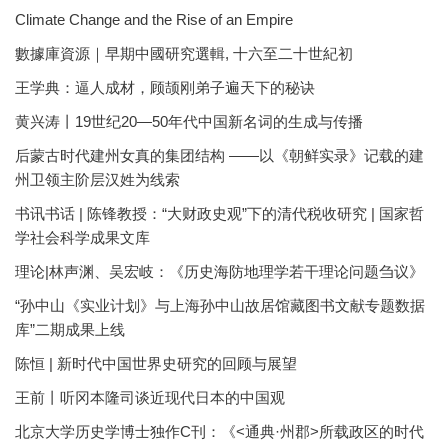
Climate Change and the Rise of an Empire
數據庫資源｜早期中國研究選輯, 十六至二十世紀初
王学典：逼人成材，顾颉刚弟子遍天下的秘诀
黄兴涛丨19世纪20—50年代中国新名词的生成与传播
后蒙古时代建州女真的集团结构 ——以《朝鲜实录》记载的建
州卫领主阶层汉姓为线索
书讯书话 | 陈锋教授：“大财政史观”下的清代税收研究 | 国家哲
学社会科学成果文库
理论|林声渊、吴宏岐：《历史海防地理学若干理论问题刍议》
“孙中山《实业计划》与上海孙中山故居馆藏图书文献专题数据
库”二期成果上线
陈恒 | 新时代中国世界史研究的回顾与展望
王前丨听冈本隆司谈近现代日本的中国观
北京大学历史学博士独作C刊：《<通典·州郡>所载政区的时代