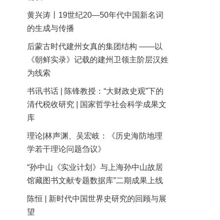
黄兴涛丨19世纪20—50年代中国新名词
的生成与传播
后蒙古时代建州女真的集团结构 ——以
《朝鲜实录》记载的建州卫领主阶层汉姓
为线索
书讯书话 | 陈锋教授：“大财政史观”下的
清代税收研究 | 国家哲学社会科学成果文
库
理论|林声渊、吴宏岐：《历史海防地理
学若干理论问题刍议》
“孙中山《实业计划》与上海孙中山故居
馆藏图书文献专题数据库”二期成果上线
陈恒 | 新时代中国世界史研究的回顾与展
望