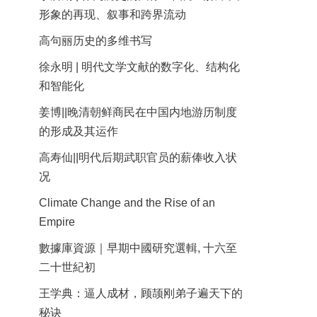
形象的再现、叙事和跨界流动
高句丽历史的多维书写
徐永明 | 明代文学文献的数字化、结构化
和智能化
姜博||晚清朝鲜商民在中国内地游历制度
的形成及其运作
高寿仙||明代后期武职官员的薪俸收入状
况
Climate Change and the Rise of an
Empire
數據庫資源｜早期中國研究選輯, 十六至
二十世紀初
王学典：逼人成材，顾颉刚弟子遍天下的
秘诀