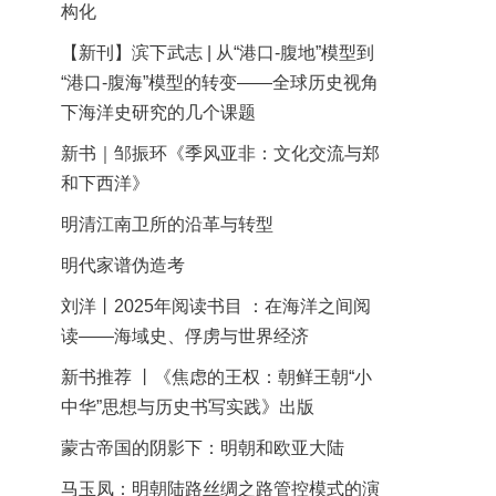
构化
【新刊】滨下武志 | 从“港口-腹地”模型到
“港口-腹海”模型的转变——全球历史视角
下海洋史研究的几个课题
新书｜邹振环《季风亚非：文化交流与郑
和下西洋》
明清江南卫所的沿革与转型
明代家谱伪造考
刘洋丨2025年阅读书目 ：在海洋之间阅
读——海域史、俘虏与世界经济
新书推荐 丨《焦虑的王权：朝鲜王朝“小
中华”思想与历史书写实践》出版
蒙古帝国的阴影下：明朝和欧亚大陆
马玉凤：明朝陆路丝绸之路管控模式的演