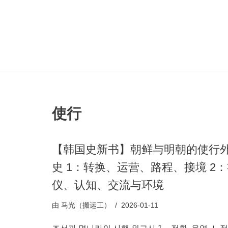
跳
至
正
文
使行
【韩国史新书】朝鲜与明朝的使行
史 1：转换、运营、路程、接境 2
仪、认知、交流与环境
由
马光（搬运工）
2026-01-11