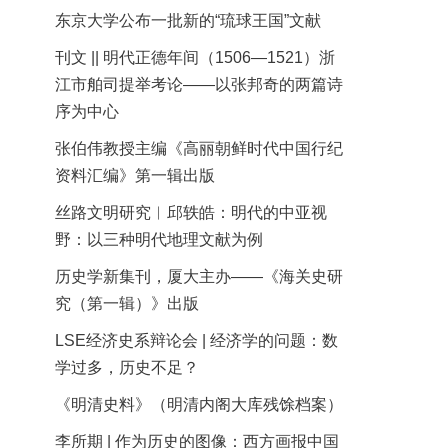
东京大学公布一批新的“琉球王国”文献
刊文 || 明代正德年间（1506—1521）浙
江市舶司提举考论——以张邦奇的两篇诗
序为中心
张伯伟教授主编《高丽朝鲜时代中国行纪
资料汇编》第一辑出版
丝路文明研究︱邱轶皓：明代的中亚视
野：以三种明代地理文献为例
历史学新集刊，厦大主办——《海关史研
究（第一辑）》出版
LSE经济史系辩论会 | 经济学的问题：数
学过多，历史不足？
《明清史料》（明清内阁大库残馀档案）
李所期 | 作为历史的图像：西方画报中国