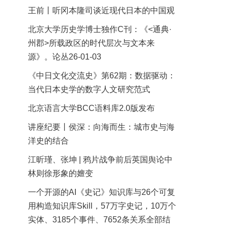
王前丨听冈本隆司谈近现代日本的中国观
北京大学历史学博士独作C刊：《<通典·
州郡>所载政区的时代层次与文本来
源》。论丛26-01-03
《中日文化交流史》第62期：数据驱动：
当代日本史学的数字人文研究范式
北京语言大学BCC语料库2.0版发布
讲座纪要丨侯深：向海而生：城市史与海
洋史的结合
江昕瑾、张坤 | 鸦片战争前后英国舆论中
林则徐形象的嬗变
一个开源的AI《史记》知识库与26个可复
用构造知识库Skill，57万字史记，10万个
实体、3185个事件、7652条关系全部结