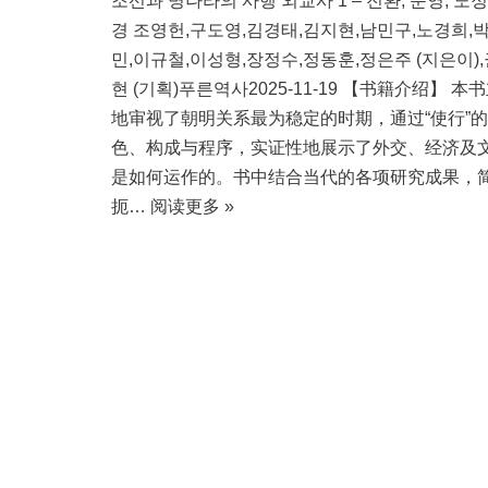
조선과 명나라의 사행 외교사 1 – 전환, 운영, 노정
경 조영헌,구도영,김경태,김지현,남민구,노경희,
민,이규철,이성형,장정수,정동훈,정은주 (지은이)
현 (기획)푸른역사2025-11-19 【书籍介绍】 本
地审视了朝明关系最为稳定的时期，通过“使行”
色、构成与程序，实证性地展示了外交、经济及
是如何运作的。书中结合当代的各项研究成果，
扼…
阅读更多 »