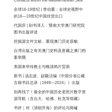
Contacts within the Mediterranean Sea
全球16-19世纪 | 李伯重：全球史视野中
的16—19世纪中国丝货出口
代国庆 | 刻书泽人：暨南大学澳门研究院
图书出版评述
挖掘源文件文献、重现澳门历史原貌
台湾出版之有关澳门史料及庋藏之澳门档
案举隅
美国来华传教士与晚清鸦片贸易
新书 | 汤志波、赵颖洁编《中国分省公藏
古籍书目总录（1949—2024）》出版
别再找了！最全的中国历史老照片数字资
源导航（含台大、哈佛、杜克等馆藏）
书评｜对《清朝开海》的评论与商榷