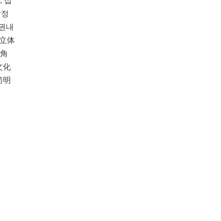
, 접
박정
,권내
书立体
的角
文化
简明