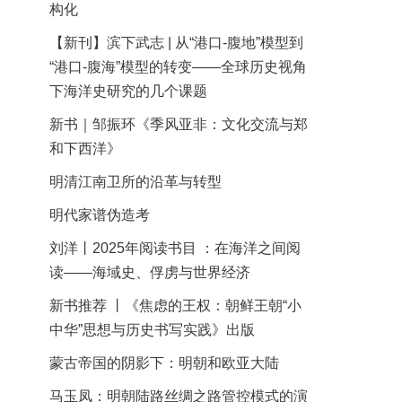
构化
【新刊】滨下武志 | 从“港口-腹地”模型到
“港口-腹海”模型的转变——全球历史视角
下海洋史研究的几个课题
新书｜邹振环《季风亚非：文化交流与郑
和下西洋》
明清江南卫所的沿革与转型
明代家谱伪造考
刘洋丨2025年阅读书目 ：在海洋之间阅
读——海域史、俘虏与世界经济
新书推荐 丨《焦虑的王权：朝鲜王朝“小
中华”思想与历史书写实践》出版
蒙古帝国的阴影下：明朝和欧亚大陆
马玉凤：明朝陆路丝绸之路管控模式的演