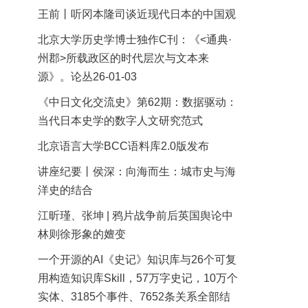
王前丨听冈本隆司谈近现代日本的中国观
北京大学历史学博士独作C刊：《<通典·
州郡>所载政区的时代层次与文本来
源》。论丛26-01-03
《中日文化交流史》第62期：数据驱动：
当代日本史学的数字人文研究范式
北京语言大学BCC语料库2.0版发布
讲座纪要丨侯深：向海而生：城市史与海
洋史的结合
江昕瑾、张坤 | 鸦片战争前后英国舆论中
林则徐形象的嬗变
一个开源的AI《史记》知识库与26个可复
用构造知识库Skill，57万字史记，10万个
实体、3185个事件、7652条关系全部结