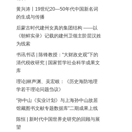
黄兴涛丨19世纪20—50年代中国新名词
的生成与传播
后蒙古时代建州女真的集团结构 ——以
《朝鲜实录》记载的建州卫领主阶层汉姓
为线索
书讯书话 | 陈锋教授：“大财政史观”下的
清代税收研究 | 国家哲学社会科学成果文
库
理论|林声渊、吴宏岐：《历史海防地理
学若干理论问题刍议》
“孙中山《实业计划》与上海孙中山故居
馆藏图书文献专题数据库”二期成果上线
陈恒 | 新时代中国世界史研究的回顾与展
望