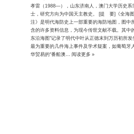
孝雷（1988—），山东济南人，澳门大学历史系
士，研究方向为中国天主教史。 [提 要]《全海
注》是明代海防史上一部重要的海防地图，图中
含的许多资料信息，为现今传世文献不载。其中的
东沿海图”记录了明代中叶从正德末到万历初所发
最为重要的几件海上事件及学术疑案，如葡萄牙
华贸易的“番船澳…
阅读更多 »