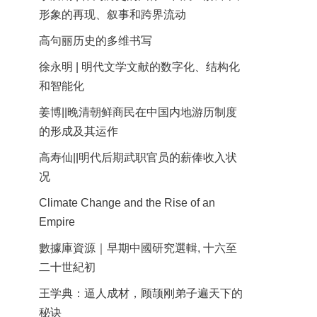
形象的再现、叙事和跨界流动
高句丽历史的多维书写
徐永明 | 明代文学文献的数字化、结构化
和智能化
姜博||晚清朝鲜商民在中国内地游历制度
的形成及其运作
高寿仙||明代后期武职官员的薪俸收入状
况
Climate Change and the Rise of an
Empire
數據庫資源｜早期中國研究選輯, 十六至
二十世紀初
王学典：逼人成材，顾颉刚弟子遍天下的
秘诀