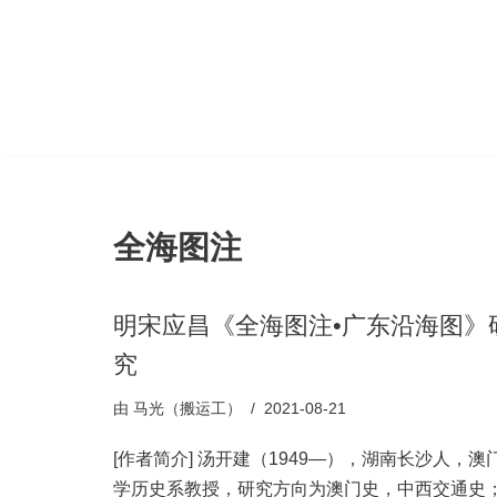
跳
至
正
文
全海图注
明宋应昌《全海图注•广东沿海图》
究
由
马光（搬运工）
2021-08-21
[作者简介] 汤开建（1949—），湖南长沙人，澳
学历史系教授，研究方向为澳门史，中西交通史