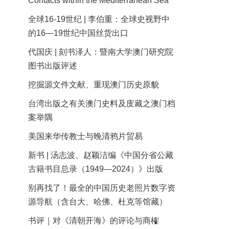
Contacts within the Mediterranean Sea
全球16-19世纪 | 李伯重：全球史视野中
的16—19世纪中国丝货出口
代国庆 | 刻书泽人：暨南大学澳门研究院
图书出版评述
挖掘源文件文献、重现澳门历史原貌
台湾出版之有关澳门史料及庋藏之澳门档
案举隅
美国来华传教士与晚清鸦片贸易
新书 | 汤志波、赵颖洁编《中国分省公藏
古籍书目总录（1949—2024）》出版
别再找了！最全的中国历史老照片数字资
源导航（含台大、哈佛、杜克等馆藏）
书评｜对《清朝开海》的评论与商榷