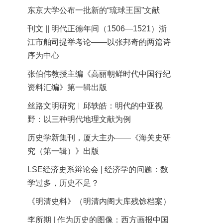
东京大学公布一批新的“琉球王国”文献
刊文 || 明代正德年间（1506—1521）浙
江市舶司提举考论——以张邦奇的两篇诗
序为中心
张伯伟教授主编《高丽朝鲜时代中国行纪
资料汇编》第一辑出版
丝路文明研究︱邱轶皓：明代的中亚视
野：以三种明代地理文献为例
历史学新集刊，厦大主办——《海关史研
究（第一辑）》出版
LSE经济史系辩论会 | 经济学的问题：数
学过多，历史不足？
《明清史料》（明清内阁大库残馀档案）
李所期 | 作为历史的图像：西方画报中国