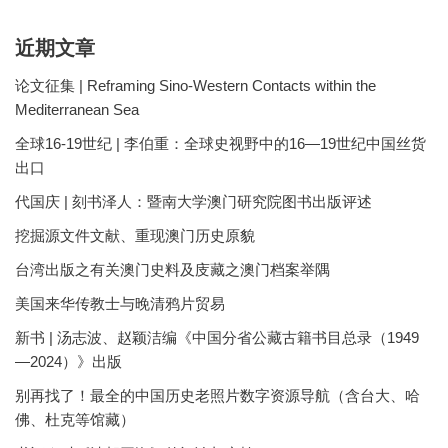
近期文章
论文征集 | Reframing Sino-Western Contacts within the
Mediterranean Sea
全球16-19世纪 | 李伯重：全球史视野中的16—19世纪中国丝货
出口
代国庆 | 刻书泽人：暨南大学澳门研究院图书出版评述
挖掘源文件文献、重现澳门历史原貌
台湾出版之有关澳门史料及庋藏之澳门档案举隅
美国来华传教士与晚清鸦片贸易
新书 | 汤志波、赵颖洁编《中国分省公藏古籍书目总录（1949
—2024）》出版
别再找了！最全的中国历史老照片数字资源导航（含台大、哈
佛、杜克等馆藏）