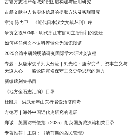
古籍方志物产领域知识图谱构建与应用研究
古籍文献中人名实体信息的提取方法及实现研究
章清 陈力卫｜《近代日本汉文文献丛刊》序
争贡之役500年：明代浙江市舶司主管部门的变迁
如何将任何文本语料库转化为知识图谱
2025台湾中研院明清研究国际学术研讨会议程
专题：从唐宋变革到大分流｜刘光临：唐宋变革、资本主义与
天道人心——略论陈寅恪保守主义史学思想的魅力
新编碑刻集书目
《地方金石志汇编》目录
杜凯月 | 洪武元年山东行省设治济南考
方徳万｜海外中国近代史研究的进展
郑诚｜英国访书便览（2025）附英国所藏汉籍相关目录
专著推荐丨王潞：《清前期的岛民管理》