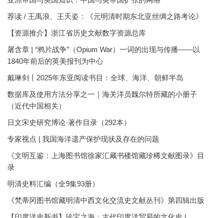
荐读 / 王禹浪、王天姿：《元明清时期东北亚丝绸之路考论》
【资源推介】浙江省历史文献数字资源总库
屠含章 | “鸦片战争”（Opium War）一词的出现与传播——以
1840年前后的英美报刊为中心
戴琳剑丨2025年东亚阅读书目：全球、海洋、朝鲜半岛
数据库及使用方法分享之一｜海关洋员魏尔特所藏的小册子
（近代中国相关）
日文宋史研究博论·著作目录（292本）
专家视点 | 我国海洋遗产保护现状及存在的问题
《文明互鉴：上海图书馆徐家汇藏书楼馆藏珍稀文献图录》目
录
明清史料汇编（全9集93册）
《梵蒂冈图书馆藏明清中西文化交流史文献丛刊》第四辑出版
【印度洋史新书】珍宝之海：古代印度洋贸易的文化史 |