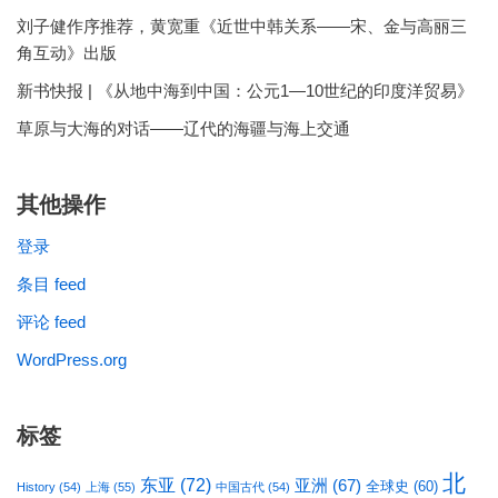
刘子健作序推荐，黄宽重《近世中韩关系——宋、金与高丽三
角互动》出版
新书快报 | 《从地中海到中国：公元1—10世纪的印度洋贸易》
草原与大海的对话——辽代的海疆与海上交通
其他操作
登录
条目 feed
评论 feed
WordPress.org
标签
北
东亚
(72)
亚洲
(67)
全球史
(60)
History
(54)
上海
(55)
中国古代
(54)