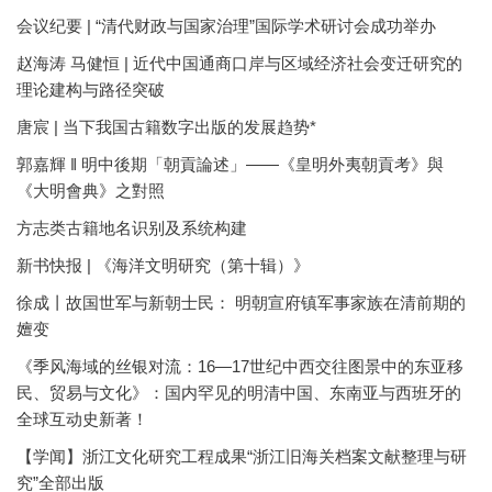
会议纪要 | “清代财政与国家治理”国际学术研讨会成功举办
赵海涛 马健恒 | 近代中国通商口岸与区域经济社会变迁研究的
理论建构与路径突破
唐宸 | 当下我国古籍数字出版的发展趋势*
郭嘉輝 ‖ 明中後期「朝貢論述」——《皇明外夷朝貢考》與
《大明會典》之對照
方志类古籍地名识别及系统构建
新书快报 | 《海洋文明研究（第十辑）》
徐成丨故国世军与新朝士民： 明朝宣府镇军事家族在清前期的
嬗变
《季风海域的丝银对流：16—17世纪中西交往图景中的东亚移
民、贸易与文化》：国内罕见的明清中国、东南亚与西班牙的
全球互动史新著！
【学闻】浙江文化研究工程成果“浙江旧海关档案文献整理与研
究”全部出版