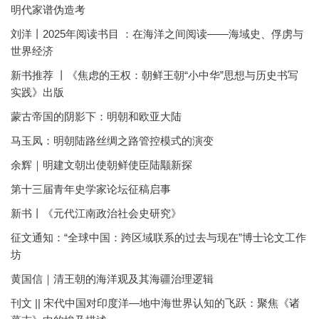
明代家谱伪造考
刘洋丨2025年阅读书目 ：在海洋之间阅读——海域史、俘虏与
世界经济
新书推荐 丨《焦虑的王权：朝鲜王朝“小中华”思想与历史书写
实践》出版
蒙古帝国的阴影下：明朝和欧亚大陆
马玉凤：明朝陆路丝绸之路管控模式的演变
余辉｜明建文朝出使朝鲜使臣陆颙新探
第十三届青年史学家论坛征稿启事
新书丨《元代江南政治社会史研究》
征文通知：“全球中国：跨区域联系的过去与现在”博士论文工作
坊
黄国信｜清王朝的海洋观及其海疆治理逻辑
刊文 || 宋代中国对印度洋—地中海世界认知的飞跃：聚焦《诸