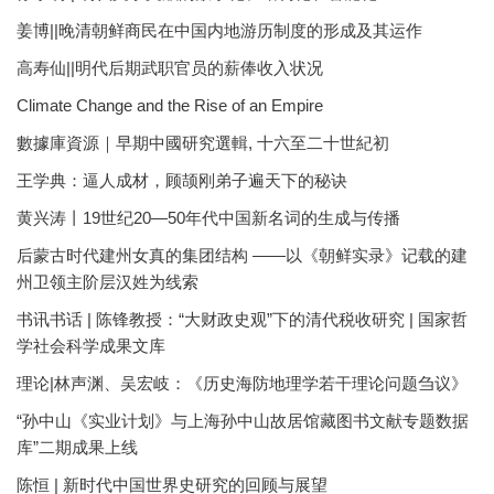
姜博||晚清朝鲜商民在中国内地游历制度的形成及其运作
高寿仙||明代后期武职官员的薪俸收入状况
Climate Change and the Rise of an Empire
數據庫資源｜早期中國研究選輯, 十六至二十世紀初
王学典：逼人成材，顾颉刚弟子遍天下的秘诀
黄兴涛丨19世纪20—50年代中国新名词的生成与传播
后蒙古时代建州女真的集团结构 ——以《朝鲜实录》记载的建
州卫领主阶层汉姓为线索
书讯书话 | 陈锋教授：“大财政史观”下的清代税收研究 | 国家哲
学社会科学成果文库
理论|林声渊、吴宏岐：《历史海防地理学若干理论问题刍议》
“孙中山《实业计划》与上海孙中山故居馆藏图书文献专题数据
库”二期成果上线
陈恒 | 新时代中国世界史研究的回顾与展望