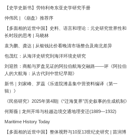
【史学史新书】劳特利奇东亚史学研究手册
仲伟民 | 《崩盘》推荐序
【多面相的近世中国】史料、语言和理论：元史研究世界性和
长时段的思考 | 马晓林
袁为鹏、龚达 | 从银钱比价看晚清市场整合及南北差异
包茂红：从海洋史研究到海洋环境史研究
刘迎胜：商船与罗盘见证的阿拉伯航海交融路——评《阿拉伯
人的大航海：从古代到中世纪早期》
新书｜刘家峰、罗蕊《乐道院潍县集中营资料编译（第一
辑）》
《民俗研究》2025年第4期|《“迁海复界”历史叙事的生成机制》
何斯薇 | 龙州开埠与桂越边境交通地理变迁(1889—1932)
Maritime History Today
【多面相的近世中国】整体视野与10至13世纪史研究 | 苗润博