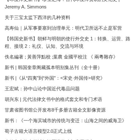
Jeremy A. Simmons
关于三宝太监下西洋的几种资料
高寿仙｜从军事要塞到治理单元：明代卫所远不止是军营
【韩国史新书】朝鲜与明朝的使行外交史 1：转换、运营、路
程、接境 2：礼仪、认知、交流与环境
佚名編著 ; 黃善萍點校 ;葉農 金國平校注 《 兩粵雜存》
新书 | 韩国奎章阁藏孤本明别集丛刊（全十册）
新书 |《从“四夷”到“外国”：<宋史·外国传>研究》
王宏斌：孙中山论中国近代毒品问题
胡兴东 | 元代法律文书中的格式套文和专门术语
甘肃省图书馆公开发布8千多册古籍全文影像资源
新书：《一个海滨城市的传统与变迁：山海之间的威海卫》
荀子古籍大语言模型2.0正式上线