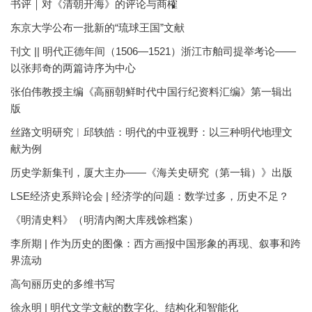
书评｜对《清朝开海》的评论与商榷
东京大学公布一批新的“琉球王国”文献
刊文 || 明代正德年间（1506—1521）浙江市舶司提举考论——
以张邦奇的两篇诗序为中心
张伯伟教授主编《高丽朝鲜时代中国行纪资料汇编》第一辑出
版
丝路文明研究︱邱轶皓：明代的中亚视野：以三种明代地理文
献为例
历史学新集刊，厦大主办——《海关史研究（第一辑）》出版
LSE经济史系辩论会 | 经济学的问题：数学过多，历史不足？
《明清史料》（明清内阁大库残馀档案）
李所期 | 作为历史的图像：西方画报中国形象的再现、叙事和跨
界流动
高句丽历史的多维书写
徐永明 | 明代文学文献的数字化、结构化和智能化