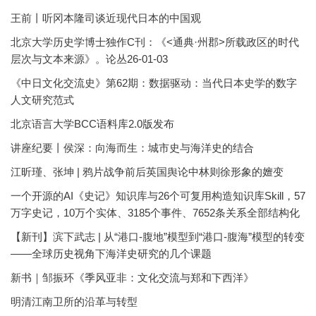
王前丨听冈本隆司谈近现代日本的中国观
北京大学历史学博士独作C刊：《<通典·州郡>所载政区的时代
层次与文本来源》。论丛26-01-03
《中日文化交流史》第62期：数据驱动：当代日本史学的数字
人文研究范式
北京语言大学BCC语料库2.0版发布
讲座纪要丨侯深：向海而生：城市史与海洋史的结合
江昕瑾、张坤 | 鸦片战争前后英国舆论中林则徐形象的嬗变
一个开源的AI《史记》知识库与26个可复用构造知识库Skill，57
万字史记，10万个实体、3185个事件、7652条关系全部结构化
【新刊】滨下武志 | 从“港口-腹地”模型到“港口-腹海”模型的转变
——全球历史视角下海洋史研究的几个课题
新书｜邹振环《季风亚非：文化交流与郑和下西洋》
明清江南卫所的沿革与转型