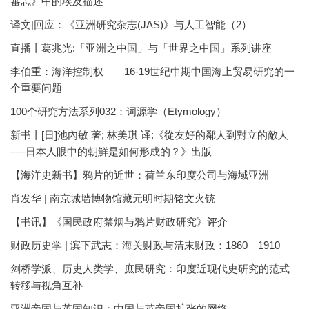
蕃志》中的埃及描述
译文|回应：《亚洲研究杂志(JAS)》与人工智能（2）
直播丨葛兆光:「亚洲之中国」与「世界之中国」系列讲座
李伯重：海洋控制权——16-19世纪中期中国海上贸易研究的一
个重要问题
100个研究方法系列032：词源学（Etymology）
新书丨[日]池內敏 著; 林美琪 译:《從友好的鄰人到對立的敵人
──日本人眼中的朝鮮是如何形成的？》出版
【海洋史新书】鸦片的近世：荷兰东印度公司与海域亚洲
肖发华 | 南京城墙博物馆藏元明时期铭文火铳
【书讯】《国民政府禁烟与鸦片财政研究》评介
财政历史学 | 滨下武志：海关财政与清末财政：1860—1910
剑桥学派、历史人类学、庶民研究：印度近现代史研究的范式
转移与视角互补
亚洲帝国与英国知识：中国与英帝国扩张的网络