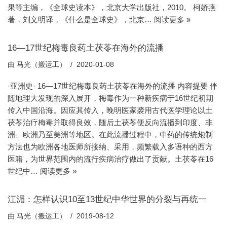
果等主编，《全球史读本》，北京大学出版社，2010。 柯娇燕
著，刘文明译，《什么是全球史》，北京…
阅读更多 »
16—17世纪梅毒良药土茯苓在海外的流播
由
马光（搬运工）
2020-01-08
·亚洲史· 16—17世纪梅毒良药土茯苓在海外的流播 内容提要 伴
随地理大发现的深入展开，梅毒作为一种新疾病于16世纪初期
传入中国沿海。因应其传入，晚明医家袭用古代医学理论以土
茯苓治疗梅毒并取得良效，随后土茯苓便反向流播到印度、非
洲、欧洲乃至美洲等地区。在此流播过程中，中药的传统炮制
方法也为欧洲各地医师所接纳、采用，频繁载入多语种的西方
医籍，为世界范围内的流行疾病治疗做出了贡献。土茯苓在16
世纪中…
阅读更多 »
江湄：怎样认识10至13世纪中华世界的分裂与再统一
由
马光（搬运工）
2019-08-12