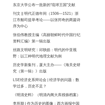
东京大学公布一批新的“琉球王国”文献
刊文 || 明代正德年间（1506—1521）浙
江市舶司提举考论——以张邦奇的两篇诗
序为中心
张伯伟教授主编《高丽朝鲜时代中国行纪
资料汇编》第一辑出版
丝路文明研究︱邱轶皓：明代的中亚视
野：以三种明代地理文献为例
历史学新集刊，厦大主办——《海关史研
究（第一辑）》出版
LSE经济史系辩论会 | 经济学的问题：数
学过多，历史不足？
《明清史料》（明清内阁大库残馀档案）
李所期 | 作为历史的图像：西方画报中国