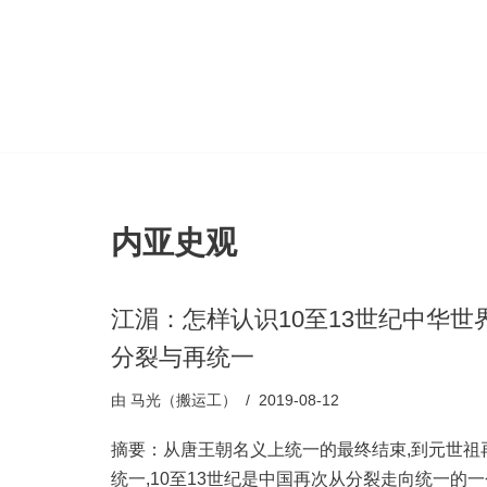
跳
至
正
文
内亚史观
江湄：怎样认识10至13世纪中华世
分裂与再统一
由
马光（搬运工）
2019-08-12
摘要：从唐王朝名义上统一的最终结束,到元世祖
统一,10至13世纪是中国再次从分裂走向统一的