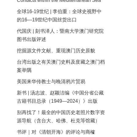
Contacts within the Mediterranean Sea
全球16-19世纪 | 李伯重：全球史视野中
的16—19世纪中国丝货出口
代国庆 | 刻书泽人：暨南大学澳门研究院
图书出版评述
挖掘源文件文献、重现澳门历史原貌
台湾出版之有关澳门史料及庋藏之澳门档
案举隅
美国来华传教士与晚清鸦片贸易
新书 | 汤志波、赵颖洁编《中国分省公藏
古籍书目总录（1949—2024）》出版
别再找了！最全的中国历史老照片数字资
源导航（含台大、哈佛、杜克等馆藏）
书评｜对《清朝开海》的评论与商榷