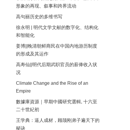
形象的再现、叙事和跨界流动
高句丽历史的多维书写
徐永明 | 明代文学文献的数字化、结构化
和智能化
姜博||晚清朝鲜商民在中国内地游历制度
的形成及其运作
高寿仙||明代后期武职官员的薪俸收入状
况
Climate Change and the Rise of an
Empire
數據庫資源｜早期中國研究選輯, 十六至
二十世紀初
王学典：逼人成材，顾颉刚弟子遍天下的
秘诀