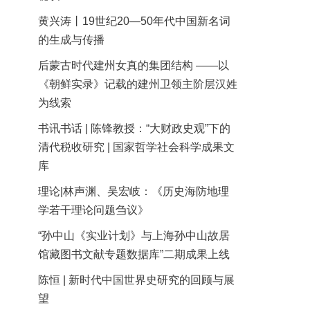
黄兴涛丨19世纪20—50年代中国新名词
的生成与传播
后蒙古时代建州女真的集团结构 ——以
《朝鲜实录》记载的建州卫领主阶层汉姓
为线索
书讯书话 | 陈锋教授：“大财政史观”下的
清代税收研究 | 国家哲学社会科学成果文
库
理论|林声渊、吴宏岐：《历史海防地理
学若干理论问题刍议》
“孙中山《实业计划》与上海孙中山故居
馆藏图书文献专题数据库”二期成果上线
陈恒 | 新时代中国世界史研究的回顾与展
望