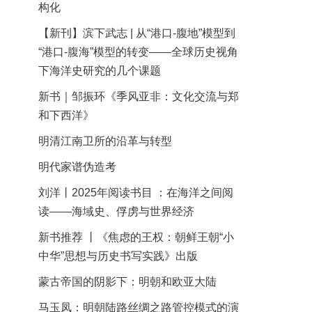
构化
【新刊】滨下武志 | 从“港口-腹地”模型到
“港口-腹海”模型的转变——全球历史视角
下海洋史研究的几个课题
新书｜邹振环《季风亚非：文化交流与郑
和下西洋》
明清江南卫所的沿革与转型
明代家谱伪造考
刘洋丨2025年阅读书目 ：在海洋之间阅
读——海域史、俘虏与世界经济
新书推荐 丨《焦虑的王权：朝鲜王朝“小
中华”思想与历史书写实践》出版
蒙古帝国的阴影下：明朝和欧亚大陆
马玉凤：明朝陆路丝绸之路管控模式的演