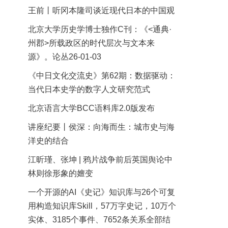
王前丨听冈本隆司谈近现代日本的中国观
北京大学历史学博士独作C刊：《<通典·
州郡>所载政区的时代层次与文本来
源》。论丛26-01-03
《中日文化交流史》第62期：数据驱动：
当代日本史学的数字人文研究范式
北京语言大学BCC语料库2.0版发布
讲座纪要丨侯深：向海而生：城市史与海
洋史的结合
江昕瑾、张坤 | 鸦片战争前后英国舆论中
林则徐形象的嬗变
一个开源的AI《史记》知识库与26个可复
用构造知识库Skill，57万字史记，10万个
实体、3185个事件、7652条关系全部结