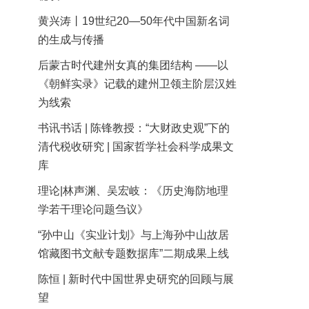
黄兴涛丨19世纪20—50年代中国新名词
的生成与传播
后蒙古时代建州女真的集团结构 ——以
《朝鲜实录》记载的建州卫领主阶层汉姓
为线索
书讯书话 | 陈锋教授：“大财政史观”下的
清代税收研究 | 国家哲学社会科学成果文
库
理论|林声渊、吴宏岐：《历史海防地理
学若干理论问题刍议》
“孙中山《实业计划》与上海孙中山故居
馆藏图书文献专题数据库”二期成果上线
陈恒 | 新时代中国世界史研究的回顾与展
望