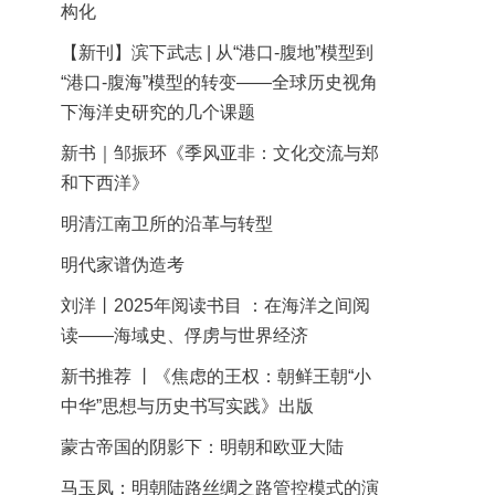
构化
【新刊】滨下武志 | 从“港口-腹地”模型到
“港口-腹海”模型的转变——全球历史视角
下海洋史研究的几个课题
新书｜邹振环《季风亚非：文化交流与郑
和下西洋》
明清江南卫所的沿革与转型
明代家谱伪造考
刘洋丨2025年阅读书目 ：在海洋之间阅
读——海域史、俘虏与世界经济
新书推荐 丨《焦虑的王权：朝鲜王朝“小
中华”思想与历史书写实践》出版
蒙古帝国的阴影下：明朝和欧亚大陆
马玉凤：明朝陆路丝绸之路管控模式的演