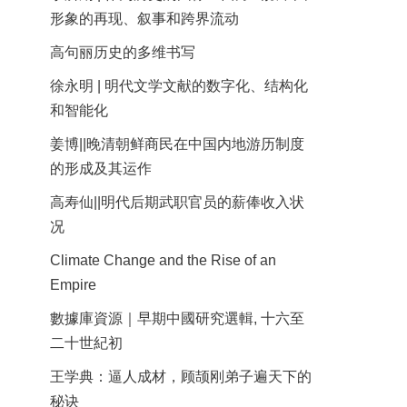
形象的再现、叙事和跨界流动
高句丽历史的多维书写
徐永明 | 明代文学文献的数字化、结构化
和智能化
姜博||晚清朝鲜商民在中国内地游历制度
的形成及其运作
高寿仙||明代后期武职官员的薪俸收入状
况
Climate Change and the Rise of an
Empire
數據庫資源｜早期中國研究選輯, 十六至
二十世紀初
王学典：逼人成材，顾颉刚弟子遍天下的
秘诀