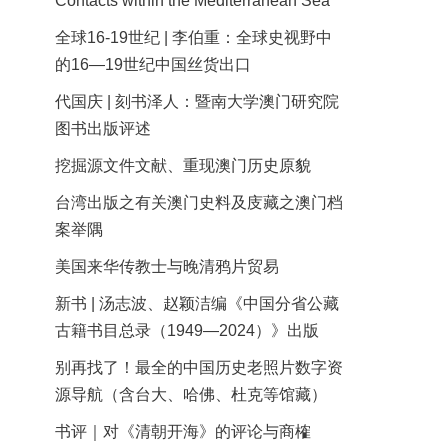
Contacts within the Mediterranean Sea
全球16-19世纪 | 李伯重：全球史视野中
的16—19世纪中国丝货出口
代国庆 | 刻书泽人：暨南大学澳门研究院
图书出版评述
挖掘源文件文献、重现澳门历史原貌
台湾出版之有关澳门史料及庋藏之澳门档
案举隅
美国来华传教士与晚清鸦片贸易
新书 | 汤志波、赵颖洁编《中国分省公藏
古籍书目总录（1949—2024）》出版
别再找了！最全的中国历史老照片数字资
源导航（含台大、哈佛、杜克等馆藏）
书评｜对《清朝开海》的评论与商榷