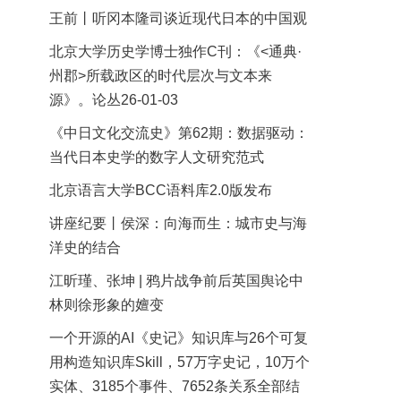
王前丨听冈本隆司谈近现代日本的中国观
北京大学历史学博士独作C刊：《<通典·
州郡>所载政区的时代层次与文本来
源》。论丛26-01-03
《中日文化交流史》第62期：数据驱动：
当代日本史学的数字人文研究范式
北京语言大学BCC语料库2.0版发布
讲座纪要丨侯深：向海而生：城市史与海
洋史的结合
江昕瑾、张坤 | 鸦片战争前后英国舆论中
林则徐形象的嬗变
一个开源的AI《史记》知识库与26个可复
用构造知识库Skill，57万字史记，10万个
实体、3185个事件、7652条关系全部结