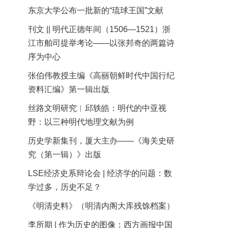
东京大学公布一批新的“琉球王国”文献
刊文 || 明代正德年间（1506—1521）浙
江市舶司提举考论——以张邦奇的两篇诗
序为中心
张伯伟教授主编《高丽朝鲜时代中国行纪
资料汇编》第一辑出版
丝路文明研究︱邱轶皓：明代的中亚视
野：以三种明代地理文献为例
历史学新集刊，厦大主办——《海关史研
究（第一辑）》出版
LSE经济史系辩论会 | 经济学的问题：数
学过多，历史不足？
《明清史料》（明清内阁大库残馀档案）
李所期 | 作为历史的图像：西方画报中国