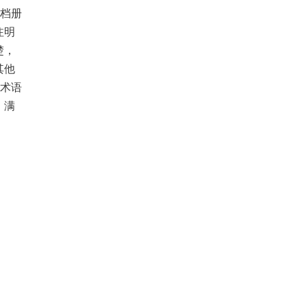
处档册
注明
楚，
其他
”术语
、满