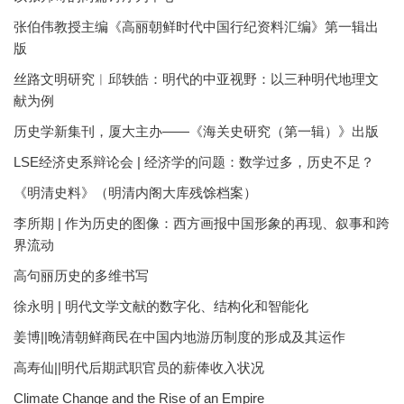
张伯伟教授主编《高丽朝鲜时代中国行纪资料汇编》第一辑出
版
丝路文明研究︱邱轶皓：明代的中亚视野：以三种明代地理文
献为例
历史学新集刊，厦大主办——《海关史研究（第一辑）》出版
LSE经济史系辩论会 | 经济学的问题：数学过多，历史不足？
《明清史料》（明清内阁大库残馀档案）
李所期 | 作为历史的图像：西方画报中国形象的再现、叙事和跨
界流动
高句丽历史的多维书写
徐永明 | 明代文学文献的数字化、结构化和智能化
姜博||晚清朝鲜商民在中国内地游历制度的形成及其运作
高寿仙||明代后期武职官员的薪俸收入状况
Climate Change and the Rise of an Empire