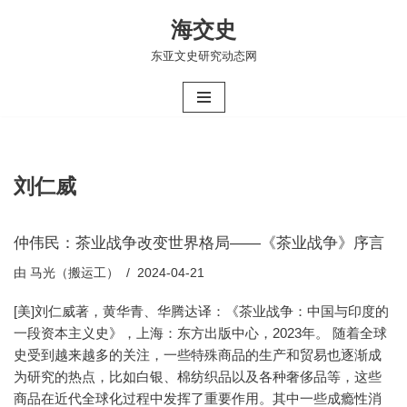
海交史
跳
东亚文史研究动态网
至
正
文
刘仁威
仲伟民：茶业战争改变世界格局——《茶业战争》序言
由
马光（搬运工）
2024-04-21
[美]刘仁威著，黄华青、华腾达译：《茶业战争：中国与印度的
一段资本主义史》，上海：东方出版中心，2023年。 随着全球
史受到越来越多的关注，一些特殊商品的生产和贸易也逐渐成
为研究的热点，比如白银、棉纺织品以及各种奢侈品等，这些
商品在近代全球化过程中发挥了重要作用。其中一些成瘾性消