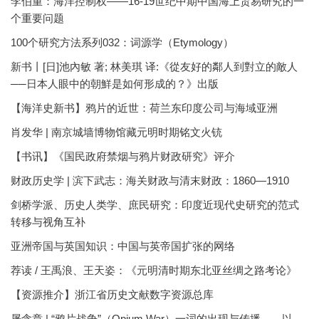
李伯重：海洋控制权——16-19世纪中期中国海上贸易研究的一
个重要问题
100个研究方法系列032：词源学（Etymology）
新书丨[日]池內敏 著; 林美琪 译:《從友好的鄰人到對立的敵人
──日本人眼中的朝鮮是如何形成的？》出版
【海洋史新书】鸦片的近世：荷兰东印度公司与海域亚洲
肖发华 | 南京城墙博物馆藏元明时期铭文火铳
【书讯】《国民政府禁烟与鸦片财政研究》评介
财政历史学 | 滨下武志：海关财政与清末财政：1860—1910
剑桥学派、历史人类学、庶民研究：印度近现代史研究的范式
转移与视角互补
亚洲帝国与英国知识：中国与英帝国扩张的网络
荐读 / 王禹浪、王天姿：《元明清时期东北亚丝绸之路考论》
【资源推介】浙江省历史文献数字资源总库
屠含章 | “鸦片战争”（Opium War）一词的出现与传播——以