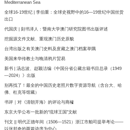
Mediterranean Sea
全球16-19世纪 | 李伯重：全球史视野中的16—19世纪中国丝货
出口
代国庆 | 刻书泽人：暨南大学澳门研究院图书出版评述
挖掘源文件文献、重现澳门历史原貌
台湾出版之有关澳门史料及庋藏之澳门档案举隅
美国来华传教士与晚清鸦片贸易
新书 | 汤志波、赵颖洁编《中国分省公藏古籍书目总录（1949
—2024）》出版
别再找了！最全的中国历史老照片数字资源导航（含台大、哈
佛、杜克等馆藏）
书评｜对《清朝开海》的评论与商榷
东京大学公布一批新的“琉球王国”文献
刊文 || 明代正德年间（1506—1521）浙江市舶司提举考论——
以张邦奇的两篇诗序为中心