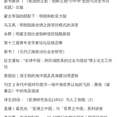
新书推荐 丨《焦虑的王权：朝鲜王朝“小中华”思想与历史书写
实践》出版
蒙古帝国的阴影下：明朝和欧亚大陆
马玉凤：明朝陆路丝绸之路管控模式的演变
余辉｜明建文朝出使朝鲜使臣陆颙新探
第十三届青年史学家论坛征稿启事
新书丨《元代江南政治社会史研究》
征文通知：“全球中国：跨区域联系的过去与现在”博士论文工作
坊
黄国信｜清王朝的海洋观及其海疆治理逻辑
刊文 || 宋代中国对印度洋—地中海世界认知的飞跃：聚焦《诸
蕃志》中的埃及描述
译文|回应：《亚洲研究杂志(JAS)》与人工智能（2）
直播丨葛兆光:「亚洲之中国」与「世界之中国」系列讲座