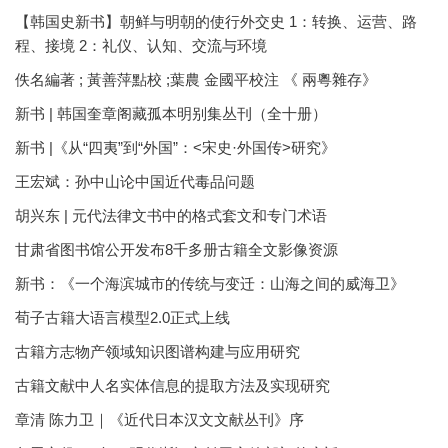
【韩国史新书】朝鲜与明朝的使行外交史 1：转换、运营、路
程、接境 2：礼仪、认知、交流与环境
佚名編著 ; 黃善萍點校 ;葉農 金國平校注 《 兩粵雜存》
新书 | 韩国奎章阁藏孤本明别集丛刊（全十册）
新书 |《从“四夷”到“外国”：<宋史·外国传>研究》
王宏斌：孙中山论中国近代毒品问题
胡兴东 | 元代法律文书中的格式套文和专门术语
甘肃省图书馆公开发布8千多册古籍全文影像资源
新书：《一个海滨城市的传统与变迁：山海之间的威海卫》
荀子古籍大语言模型2.0正式上线
古籍方志物产领域知识图谱构建与应用研究
古籍文献中人名实体信息的提取方法及实现研究
章清 陈力卫｜《近代日本汉文文献丛刊》序