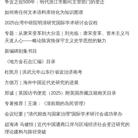
争贡之役500年：明代浙江市舶司主管部门的变迁
如何将任何文本语料库转化为知识图谱
2025台湾中研院明清研究国际学术研讨会议程
专题：从唐宋变革到大分流｜刘光临：唐宋变革、资本主义与
天道人心——略论陈寅恪保守主义史学思想的魅力
新编碑刻集书目
《地方金石志汇编》目录
杜凯月 | 洪武元年山东行省设治济南考
方徳万｜海外中国近代史研究的进展
郑诚｜英国访书便览（2025）附英国所藏汉籍相关目录
专著推荐丨王潞：《清前期的岛民管理》
会议纪要 | “清代财政与国家治理”国际学术研讨会成功举办
赵海涛 马健恒 | 近代中国通商口岸与区域经济社会变迁研究的
理论建构与路径突破