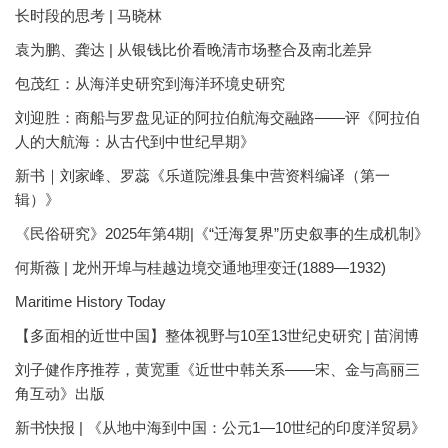
长时段的思考 | 马晓林
袁为鹏、龚达 | 从银钱比价看晚清市场整合及南北差异
包茂红：从海洋史研究到海洋环境史研究
刘迎胜：商船与罗盘见证的阿拉伯航海交融路——评《阿拉伯
人的大航海：从古代到中世纪早期》
新书｜刘家峰、罗蕊《乐道院潍县集中营资料编译（第一
辑）》
《民俗研究》2025年第4期|《“迁海复界”历史叙事的生成机制》
何斯薇 | 龙州开埠与桂越边境交通地理变迁(1889—1932)
Maritime History Today
【多面相的近世中国】整体视野与10至13世纪史研究 | 苗润博
刘子健作序推荐，黄宽重《近世中韩关系——宋、金与高丽三
角互动》出版
新书快报 | 《从地中海到中国：公元1—10世纪的印度洋贸易》