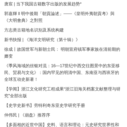
唐宸 | 当下我国古籍数字出版的发展趋势*
郭嘉輝 ‖ 明中後期「朝貢論述」——《皇明外夷朝貢考》與
《大明會典》之對照
方志类古籍地名识别及系统构建
新书快报 | 《海洋文明研究（第十辑）》
徐成丨故国世军与新朝士民： 明朝宣府镇军事家族在清前期的
嬗变
《季风海域的丝银对流：16—17世纪中西交往图景中的东亚移
民、贸易与文化》：国内罕见的明清中国、东南亚与西班牙的
全球互动史新著！
【学闻】浙江文化研究工程成果“浙江旧海关档案文献整理与研
究”全部出版
【史学史新书】劳特利奇东亚史学研究手册
仲伟民 | 《崩盘》推荐序
【多面相的近世中国】史料、语言和理论：元史研究世界性和