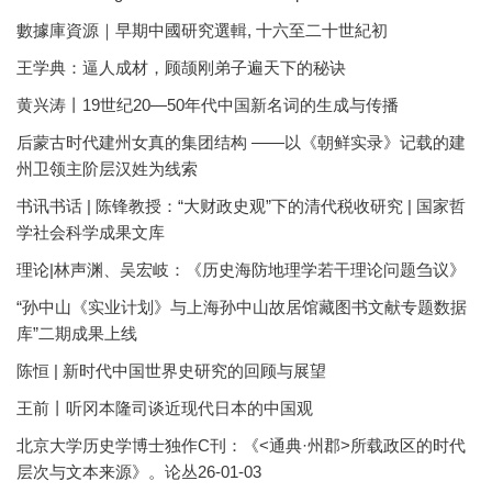
數據庫資源｜早期中國研究選輯, 十六至二十世紀初
王学典：逼人成材，顾颉刚弟子遍天下的秘诀
黄兴涛丨19世纪20—50年代中国新名词的生成与传播
后蒙古时代建州女真的集团结构 ——以《朝鲜实录》记载的建
州卫领主阶层汉姓为线索
书讯书话 | 陈锋教授：“大财政史观”下的清代税收研究 | 国家哲
学社会科学成果文库
理论|林声渊、吴宏岐：《历史海防地理学若干理论问题刍议》
“孙中山《实业计划》与上海孙中山故居馆藏图书文献专题数据
库”二期成果上线
陈恒 | 新时代中国世界史研究的回顾与展望
王前丨听冈本隆司谈近现代日本的中国观
北京大学历史学博士独作C刊：《<通典·州郡>所载政区的时代
层次与文本来源》。论丛26-01-03