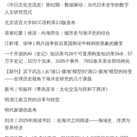
《中日文化交流史》第62期：数据驱动：当代日本史学的数字
人文研究范式
北京语言大学BCC语料库2.0版发布
讲座纪要丨侯深：向海而生：城市史与海洋史的结合
江昕瑾、张坤 | 鸦片战争前后英国舆论中林则徐形象的嬗变
一个开源的AI《史记》知识库与26个可复用构造知识库Skill，57
万字史记，10万个实体、3185个事件、7652条关系全部结构化
【新刊】滨下武志 | 从“港口-腹地”模型到“港口-腹海”模型的转变
——全球历史视角下海洋史研究的几个课题
新书｜邹振环《季风亚非：文化交流与郑和下西洋》
明清江南卫所的沿革与转型
明代家谱伪造考
刘洋丨2025年阅读书目 ：在海洋之间阅读——海域史、俘虏与
世界经济