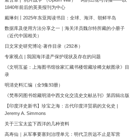
1840年前后的英美报刊为中心
戴琳剑丨2025年东亚阅读书目：全球、海洋、朝鲜半岛
数据库及使用方法分享之一｜海关洋员魏尔特所藏的小册子
（近代中国相关）
日文宋史研究博论·著作目录（292本）
专家视点 | 我国海洋遗产保护现状及存在的问题
《文明互鉴：上海图书馆徐家汇藏书楼馆藏珍稀文献图录》目
录
明清史料汇编（全9集93册）
《梵蒂冈图书馆藏明清中西文化交流史文献丛刊》第四辑出版
【印度洋史新书】珍宝之海：古代印度洋贸易的文化史 |
Jeremy A. Simmons
关于三宝太监下西洋的几种资料
高寿仙｜从军事要塞到治理单元：明代卫所远不止是军营