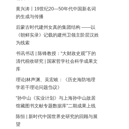
黄兴涛丨19世纪20—50年代中国新名词
的生成与传播
后蒙古时代建州女真的集团结构 ——以
《朝鲜实录》记载的建州卫领主阶层汉姓
为线索
书讯书话 | 陈锋教授：“大财政史观”下的
清代税收研究 | 国家哲学社会科学成果文
库
理论|林声渊、吴宏岐：《历史海防地理
学若干理论问题刍议》
“孙中山《实业计划》与上海孙中山故居
馆藏图书文献专题数据库”二期成果上线
陈恒 | 新时代中国世界史研究的回顾与展
望