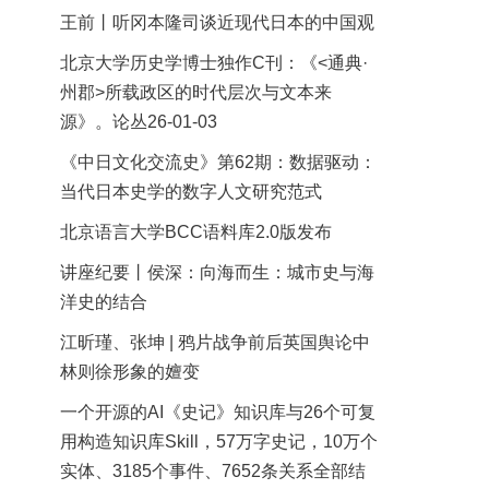
王前丨听冈本隆司谈近现代日本的中国观
北京大学历史学博士独作C刊：《<通典·
州郡>所载政区的时代层次与文本来
源》。论丛26-01-03
《中日文化交流史》第62期：数据驱动：
当代日本史学的数字人文研究范式
北京语言大学BCC语料库2.0版发布
讲座纪要丨侯深：向海而生：城市史与海
洋史的结合
江昕瑾、张坤 | 鸦片战争前后英国舆论中
林则徐形象的嬗变
一个开源的AI《史记》知识库与26个可复
用构造知识库Skill，57万字史记，10万个
实体、3185个事件、7652条关系全部结