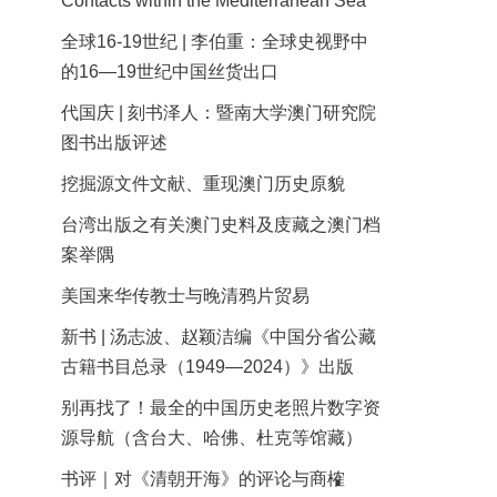
Contacts within the Mediterranean Sea
全球16-19世纪 | 李伯重：全球史视野中
的16—19世纪中国丝货出口
代国庆 | 刻书泽人：暨南大学澳门研究院
图书出版评述
挖掘源文件文献、重现澳门历史原貌
台湾出版之有关澳门史料及庋藏之澳门档
案举隅
美国来华传教士与晚清鸦片贸易
新书 | 汤志波、赵颖洁编《中国分省公藏
古籍书目总录（1949—2024）》出版
别再找了！最全的中国历史老照片数字资
源导航（含台大、哈佛、杜克等馆藏）
书评｜对《清朝开海》的评论与商榷