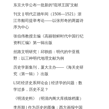
东京大学公布一批新的“琉球王国”文献
刊文 || 明代正德年间（1506—1521）浙
江市舶司提举考论——以张邦奇的两篇诗
序为中心
张伯伟教授主编《高丽朝鲜时代中国行纪
资料汇编》第一辑出版
丝路文明研究︱邱轶皓：明代的中亚视
野：以三种明代地理文献为例
历史学新集刊，厦大主办——《海关史研
究（第一辑）》出版
LSE经济史系辩论会 | 经济学的问题：数
学过多，历史不足？
《明清史料》（明清内阁大库残馀档案）
李所期 | 作为历史的图像：西方画报中国