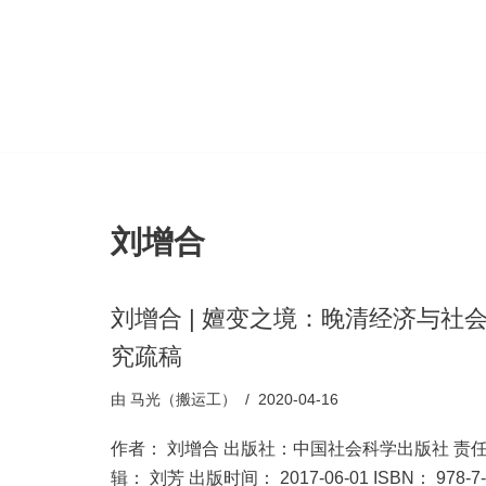
跳
至
正
文
刘增合
刘增合 | 嬗变之境：晚清经济与社
究疏稿
由
马光（搬运工）
2020-04-16
作者： 刘增合 出版社：中国社会科学出版社 责
辑： 刘芳 出版时间： 2017-06-01 ISBN： 978-7-