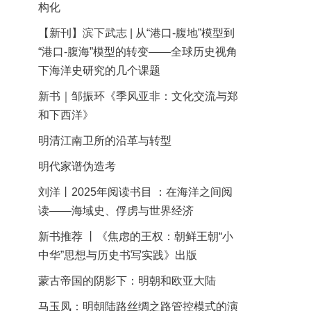
构化
【新刊】滨下武志 | 从“港口-腹地”模型到
“港口-腹海”模型的转变——全球历史视角
下海洋史研究的几个课题
新书｜邹振环《季风亚非：文化交流与郑
和下西洋》
明清江南卫所的沿革与转型
明代家谱伪造考
刘洋丨2025年阅读书目 ：在海洋之间阅
读——海域史、俘虏与世界经济
新书推荐 丨《焦虑的王权：朝鲜王朝“小
中华”思想与历史书写实践》出版
蒙古帝国的阴影下：明朝和欧亚大陆
马玉凤：明朝陆路丝绸之路管控模式的演