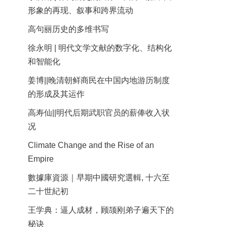
形象的再现、叙事和跨界流动
高句丽历史的多维书写
徐永明 | 明代文学文献的数字化、结构化
和智能化
姜博||晚清朝鲜商民在中国内地游历制度
的形成及其运作
高寿仙||明代后期武职官员的薪俸收入状
况
Climate Change and the Rise of an
Empire
數據庫資源｜早期中國研究選輯, 十六至
二十世紀初
王学典：逼人成材，顾颉刚弟子遍天下的
秘诀