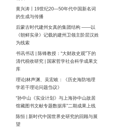
黄兴涛丨19世纪20—50年代中国新名词
的生成与传播
后蒙古时代建州女真的集团结构 ——以
《朝鲜实录》记载的建州卫领主阶层汉姓
为线索
书讯书话 | 陈锋教授：“大财政史观”下的
清代税收研究 | 国家哲学社会科学成果文
库
理论|林声渊、吴宏岐：《历史海防地理
学若干理论问题刍议》
“孙中山《实业计划》与上海孙中山故居
馆藏图书文献专题数据库”二期成果上线
陈恒 | 新时代中国世界史研究的回顾与展
望