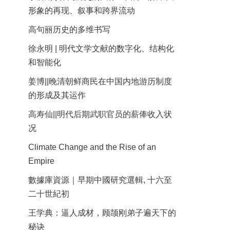
形象的再现、叙事和跨界流动
高句丽历史的多维书写
徐永明 | 明代文学文献的数字化、结构化
和智能化
姜博||晚清朝鲜商民在中国内地游历制度
的形成及其运作
高寿仙||明代后期武职官员的薪俸收入状
况
Climate Change and the Rise of an
Empire
數據庫資源｜早期中國研究選輯, 十六至
二十世紀初
王学典：逼人成材，顾颉刚弟子遍天下的
秘诀