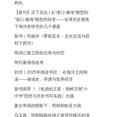
构化
【新刊】滨下武志 | 从“港口-腹地”模型到
“港口-腹海”模型的转变——全球历史视角
下海洋史研究的几个课题
新书｜邹振环《季风亚非：文化交流与郑
和下西洋》
明清江南卫所的沿革与转型
明代家谱伪造考
刘洋丨2025年阅读书目 ：在海洋之间阅
读——海域史、俘虏与世界经济
新书推荐 丨《焦虑的王权：朝鲜王朝“小
中华”思想与历史书写实践》出版
蒙古帝国的阴影下：明朝和欧亚大陆
马玉凤：明朝陆路丝绸之路管控模式的演