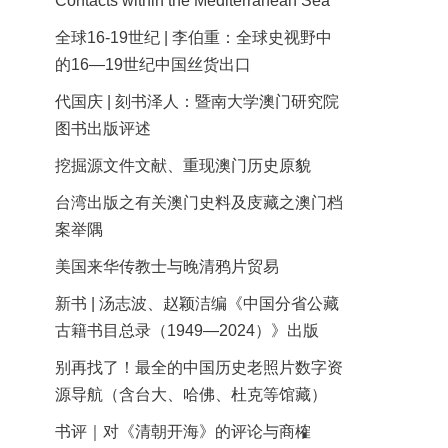
Contacts within the Mediterranean Sea
全球16-19世纪 | 李伯重：全球史视野中
的16—19世纪中国丝货出口
代国庆 | 刻书泽人：暨南大学澳门研究院
图书出版评述
挖掘源文件文献、重现澳门历史原貌
台湾出版之有关澳门史料及庋藏之澳门档
案举隅
美国来华传教士与晚清鸦片贸易
新书 | 汤志波、赵颖洁编《中国分省公藏
古籍书目总录（1949—2024）》出版
别再找了！最全的中国历史老照片数字资
源导航（含台大、哈佛、杜克等馆藏）
书评｜对《清朝开海》的评论与商榷