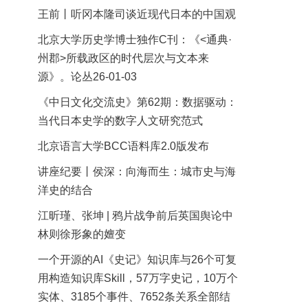
王前丨听冈本隆司谈近现代日本的中国观
北京大学历史学博士独作C刊：《<通典·
州郡>所载政区的时代层次与文本来
源》。论丛26-01-03
《中日文化交流史》第62期：数据驱动：
当代日本史学的数字人文研究范式
北京语言大学BCC语料库2.0版发布
讲座纪要丨侯深：向海而生：城市史与海
洋史的结合
江昕瑾、张坤 | 鸦片战争前后英国舆论中
林则徐形象的嬗变
一个开源的AI《史记》知识库与26个可复
用构造知识库Skill，57万字史记，10万个
实体、3185个事件、7652条关系全部结