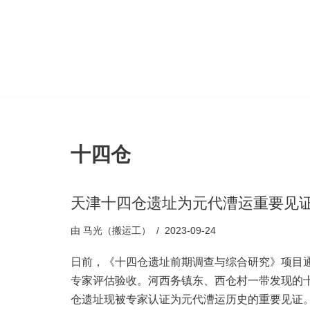
跳
至
正
文
十四仓
天津十四仓遗址为元代漕运重要见
由
马光（搬运工）
2023-09-24
日前，《十四仓遗址前期调查与综合研究》项目
专家评估验收。河西务镇东、西仓村一带发现的
仓遗址现被专家认证为元代漕运历史的重要见证