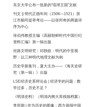
东京大学公布一批新的“琉球王国”文献
刊文 || 明代正德年间（1506—1521）浙
江市舶司提举考论——以张邦奇的两篇诗
序为中心
张伯伟教授主编《高丽朝鲜时代中国行纪
资料汇编》第一辑出版
丝路文明研究︱邱轶皓：明代的中亚视
野：以三种明代地理文献为例
历史学新集刊，厦大主办——《海关史研
究（第一辑）》出版
LSE经济史系辩论会 | 经济学的问题：数
学过多，历史不足？
《明清史料》（明清内阁大库残馀档案）
李所期 | 作为历史的图像：西方画报中国