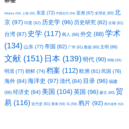
标签
北
东亚
(72)
亚洲
(67)
全球史
(60)
History
(54)
上海
(55)
中国古代
(54)
京
(97)
历史学
(96)
历史研究
(82)
印度
(62)
古籍
(61)
学术
史学
(117)
台湾
(87)
外交
(88)
商人
(66)
(134)
帝国
(82)
山东
(77)
文明
(66)
广州
(61)
数据
(60)
文献
(151)
日本
(139)
明代
(90)
明朝
(56)
档案
(112)
明清
(77)
欧洲
(81)
民国
(76)
朝鲜
(74)
海洋史
(97)
目录
(96)
海外
(84)
清代
(84)
福建
贸
美国
(104)
英国
(96)
经济史
(84)
(66)
蒙古
(60)
易
(116)
鸦片
(92)
近代史
(61)
香港
(58)
马
(56)
鸦片战争
(53)