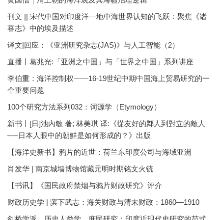
刊文 || 宋代中国对印度洋—地中海世界认知的飞跃：聚焦《诸
蕃志》中的埃及描述
译文|回应：《亚洲研究杂志(JAS)》与人工智能（2）
直播丨葛兆光:「亚洲之中国」与「世界之中国」系列讲座
李伯重：海洋控制权——16-19世纪中期中国海上贸易研究的一
个重要问题
100个研究方法系列032：词源学（Etymology）
新书丨[日]池內敏 著; 林美琪 译:《從友好的鄰人到對立的敵人
──日本人眼中的朝鮮是如何形成的？》出版
【海洋史新书】鸦片的近世：荷兰东印度公司与海域亚洲
肖发华 | 南京城墙博物馆藏元明时期铭文火铳
【书讯】《国民政府禁烟与鸦片财政研究》评介
财政历史学 | 滨下武志：海关财政与清末财政：1860—1910
剑桥学派、历史人类学、庶民研究：印度近现代史研究的范式