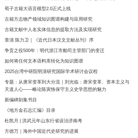
荀子古籍大语言模型2.0正式上线
古籍方志物产领域知识图谱构建与应用研究
古籍文献中人名实体信息的提取方法及实现研究
章清 陈力卫｜《近代日本汉文文献丛刊》序
争贡之役500年：明代浙江市舶司主管部门的变迁
如何将任何文本语料库转化为知识图谱
2025台湾中研院明清研究国际学术研讨会议程
专题：从唐宋变革到大分流｜刘光临：唐宋变革、资本主义与
天道人心——略论陈寅恪保守主义史学思想的魅力
新编碑刻集书目
《地方金石志汇编》目录
杜凯月 | 洪武元年山东行省设治济南考
方徳万｜海外中国近代史研究的进展