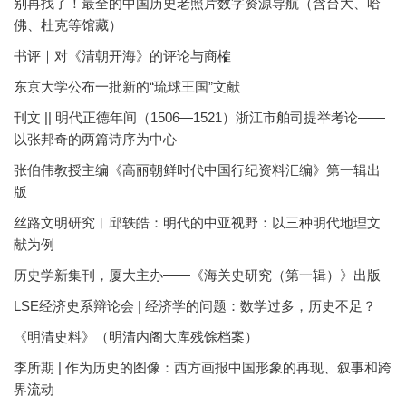
别再找了！最全的中国历史老照片数字资源导航（含台大、哈
佛、杜克等馆藏）
书评｜对《清朝开海》的评论与商榷
东京大学公布一批新的“琉球王国”文献
刊文 || 明代正德年间（1506—1521）浙江市舶司提举考论——
以张邦奇的两篇诗序为中心
张伯伟教授主编《高丽朝鲜时代中国行纪资料汇编》第一辑出
版
丝路文明研究︱邱轶皓：明代的中亚视野：以三种明代地理文
献为例
历史学新集刊，厦大主办——《海关史研究（第一辑）》出版
LSE经济史系辩论会 | 经济学的问题：数学过多，历史不足？
《明清史料》（明清内阁大库残馀档案）
李所期 | 作为历史的图像：西方画报中国形象的再现、叙事和跨
界流动