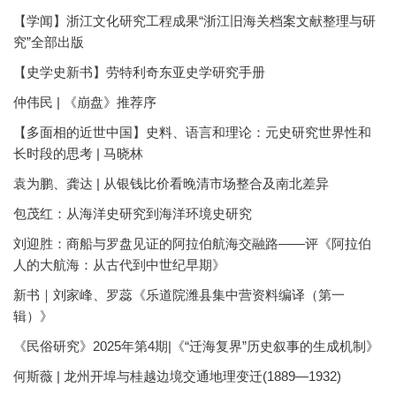
【学闻】浙江文化研究工程成果“浙江旧海关档案文献整理与研
究”全部出版
【史学史新书】劳特利奇东亚史学研究手册
仲伟民 | 《崩盘》推荐序
【多面相的近世中国】史料、语言和理论：元史研究世界性和
长时段的思考 | 马晓林
袁为鹏、龚达 | 从银钱比价看晚清市场整合及南北差异
包茂红：从海洋史研究到海洋环境史研究
刘迎胜：商船与罗盘见证的阿拉伯航海交融路——评《阿拉伯
人的大航海：从古代到中世纪早期》
新书｜刘家峰、罗蕊《乐道院潍县集中营资料编译（第一
辑）》
《民俗研究》2025年第4期|《“迁海复界”历史叙事的生成机制》
何斯薇 | 龙州开埠与桂越边境交通地理变迁(1889—1932)