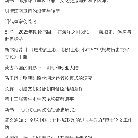
新书｜邹振环《季风亚非：文化交流与郑和下西洋》
明清江南卫所的沿革与转型
明代家谱伪造考
刘洋丨2025年阅读书目 ：在海洋之间阅读——海域史、俘虏与
世界经济
新书推荐 丨《焦虑的王权：朝鲜王朝“小中华”思想与历史书写
实践》出版
蒙古帝国的阴影下：明朝和欧亚大陆
马玉凤：明朝陆路丝绸之路管控模式的演变
余辉｜明建文朝出使朝鲜使臣陆颙新探
第十三届青年史学家论坛征稿启事
新书丨《元代江南政治社会史研究》
征文通知：“全球中国：跨区域联系的过去与现在”博士论文工作
坊
黄国信｜清王朝的海洋观及其海疆治理逻辑