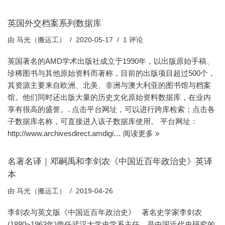
英国外交档案系列数据库
由
马光（搬运工）
2020-05-17
1 评论
英国著名的AMD学术出版社成立于1990年，以出版原始手稿、
珍稀图书与其他原始资料而著称，目前的出版项目超过500个，
其资源主要来自欧洲、北美、非洲与澳大利亚的图书馆与档案
馆。他们同时还出版大量的历史文化原始资料数据库，在业内
享有很高的盛誉。. 点击平台网址，可以进行跨库检索；点击各
子数据库名称，可直接进入该子数据库使用。 平台网址：
http://www.archivesdirect.amdigi…
阅读更多 »
名著名译｜邓嗣禹和李剑农《中国近百年政治史》英译
本
由
马光（搬运工）
2019-04-26
李剑农与英文版《中国近百年政治史》 著名史学家李剑农
(1880~1963年)曾任武汉大学史学系主任，是中国近代史研究的