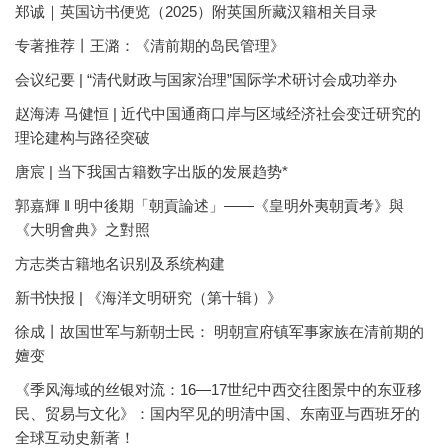
郑诚｜英国访书便览（2025）附英国所藏汉籍相关目录
专著推荐丨王潞：《清前期的岛民管理》
会议纪要 | “清代财政与国家治理”国际学术研讨会成功举办
赵海涛 马健恒 | 近代中国通商口岸与区域经济社会变迁研究的
理论建构与路径突破
唐宸 | 当下我国古籍数字出版的发展趋势*
郭嘉輝 ‖ 明中後期「朝貢論述」——《皇明外夷朝貢考》與
《大明會典》之對照
方志类古籍地名识别及系统构建
新书快报 | 《海洋文明研究（第十辑）》
徐成丨故国世军与新朝士民： 明朝宣府镇军事家族在清前期的
嬗变
《季风海域的丝银对流：16—17世纪中西交往图景中的东亚移
民、贸易与文化》：国内罕见的明清中国、东南亚与西班牙的
全球互动史新著！