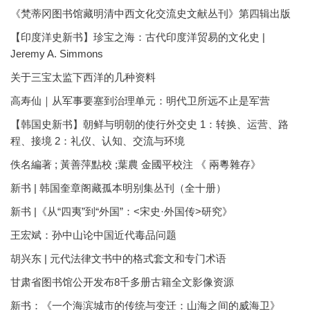
《梵蒂冈图书馆藏明清中西文化交流史文献丛刊》第四辑出版
【印度洋史新书】珍宝之海：古代印度洋贸易的文化史 |
Jeremy A. Simmons
关于三宝太监下西洋的几种资料
高寿仙｜从军事要塞到治理单元：明代卫所远不止是军营
【韩国史新书】朝鲜与明朝的使行外交史 1：转换、运营、路
程、接境 2：礼仪、认知、交流与环境
佚名編著 ; 黃善萍點校 ;葉農 金國平校注 《 兩粵雜存》
新书 | 韩国奎章阁藏孤本明别集丛刊（全十册）
新书 |《从“四夷”到“外国”：<宋史·外国传>研究》
王宏斌：孙中山论中国近代毒品问题
胡兴东 | 元代法律文书中的格式套文和专门术语
甘肃省图书馆公开发布8千多册古籍全文影像资源
新书：《一个海滨城市的传统与变迁：山海之间的威海卫》