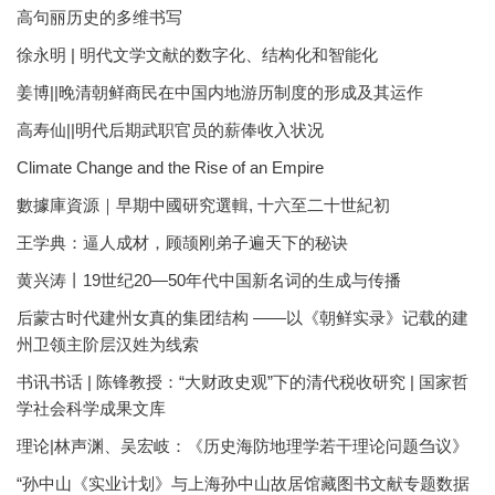
高句丽历史的多维书写
徐永明 | 明代文学文献的数字化、结构化和智能化
姜博||晚清朝鲜商民在中国内地游历制度的形成及其运作
高寿仙||明代后期武职官员的薪俸收入状况
Climate Change and the Rise of an Empire
數據庫資源｜早期中國研究選輯, 十六至二十世紀初
王学典：逼人成材，顾颉刚弟子遍天下的秘诀
黄兴涛丨19世纪20—50年代中国新名词的生成与传播
后蒙古时代建州女真的集团结构 ——以《朝鲜实录》记载的建
州卫领主阶层汉姓为线索
书讯书话 | 陈锋教授：“大财政史观”下的清代税收研究 | 国家哲
学社会科学成果文库
理论|林声渊、吴宏岐：《历史海防地理学若干理论问题刍议》
“孙中山《实业计划》与上海孙中山故居馆藏图书文献专题数据