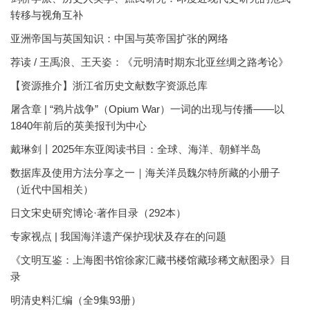
转移与视角互补
亚洲帝国与英国知识：中国与英帝国扩张的网络
荐读 / 王禹浪、王天姿：《元明清时期东北亚丝绸之路考论》
【资源推介】浙江省历史文献数字资源总库
屠含章 | “鸦片战争”（Opium War）一词的出现与传播——以
1840年前后的英美报刊为中心
戴琳剑丨2025年东亚阅读书目：全球、海洋、朝鲜半岛
数据库及使用方法分享之一｜海关洋员魏尔特所藏的小册子
（近代中国相关）
日文宋史研究博论·著作目录（292本）
专家视点 | 我国海洋遗产保护现状及存在的问题
《文明互鉴：上海图书馆徐家汇藏书楼馆藏珍稀文献图录》目
录
明清史料汇编（全9集93册）