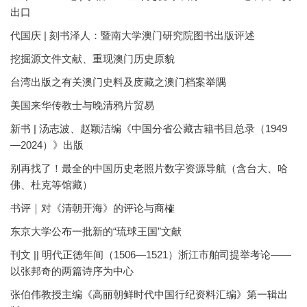
出口
代国庆 | 刻书泽人：暨南大学澳门研究院图书出版评述
挖掘源文件文献、重现澳门历史原貌
台湾出版之有关澳门史料及庋藏之澳门档案举隅
美国来华传教士与晚清鸦片贸易
新书 | 汤志波、赵颖洁编《中国分省公藏古籍书目总录（1949
—2024）》出版
别再找了！最全的中国历史老照片数字资源导航（含台大、哈
佛、杜克等馆藏）
书评｜对《清朝开海》的评论与商榷
东京大学公布一批新的“琉球王国”文献
刊文 || 明代正德年间（1506—1521）浙江市舶司提举考论——
以张邦奇的两篇诗序为中心
张伯伟教授主编《高丽朝鲜时代中国行纪资料汇编》第一辑出