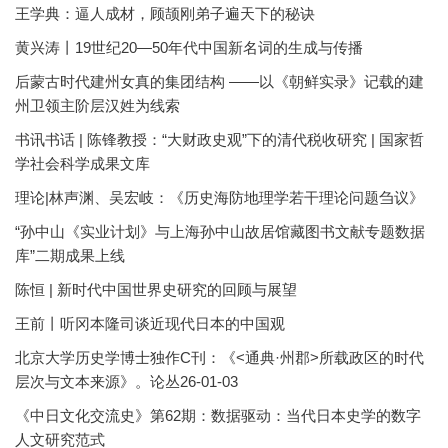
王学典：逼人成材，顾颉刚弟子遍天下的秘诀
黄兴涛丨19世纪20—50年代中国新名词的生成与传播
后蒙古时代建州女真的集团结构 ——以《朝鲜实录》记载的建
州卫领主阶层汉姓为线索
书讯书话 | 陈锋教授：“大财政史观”下的清代税收研究 | 国家哲
学社会科学成果文库
理论|林声渊、吴宏岐：《历史海防地理学若干理论问题刍议》
“孙中山《实业计划》与上海孙中山故居馆藏图书文献专题数据
库”二期成果上线
陈恒 | 新时代中国世界史研究的回顾与展望
王前丨听冈本隆司谈近现代日本的中国观
北京大学历史学博士独作C刊：《<通典·州郡>所载政区的时代
层次与文本来源》。论丛26-01-03
《中日文化交流史》第62期：数据驱动：当代日本史学的数字
人文研究范式