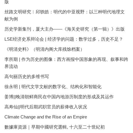
版
丝路文明研究︱邱轶皓：明代的中亚视野：以三种明代地理文
献为例
历史学新集刊，厦大主办——《海关史研究（第一辑）》出版
LSE经济史系辩论会 | 经济学的问题：数学过多，历史不足？
《明清史料》（明清内阁大库残馀档案）
李所期 | 作为历史的图像：西方画报中国形象的再现、叙事和跨
界流动
高句丽历史的多维书写
徐永明 | 明代文学文献的数字化、结构化和智能化
姜博||晚清朝鲜商民在中国内地游历制度的形成及其运作
高寿仙||明代后期武职官员的薪俸收入状况
Climate Change and the Rise of an Empire
數據庫資源｜早期中國研究選輯, 十六至二十世紀初