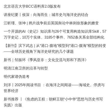
北京语言大学BCC语料库2.0版发布
讲座纪要丨侯深：向海而生：城市史与海洋史的结合
江昕瑾、张坤 | 鸦片战争前后英国舆论中林则徐形象的嬗变
一个开源的AI《史记》知识库与26个可复用构造知识库Skill，57
万字史记，10万个实体、3185个事件、7652条关系全部结构化
【新刊】滨下武志 | 从“港口-腹地”模型到“港口-腹海”模型的转变
——全球历史视角下海洋史研究的几个课题
新书｜邹振环《季风亚非：文化交流与郑和下西洋》
明清江南卫所的沿革与转型
明代家谱伪造考
刘洋丨2025年阅读书目 ：在海洋之间阅读——海域史、俘虏与
世界经济
新书推荐 丨《焦虑的王权：朝鲜王朝“小中华”思想与历史书写
实践》出版