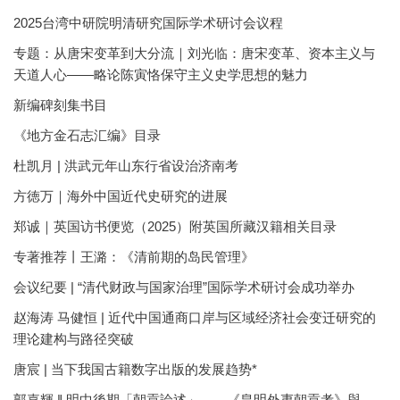
2025台湾中研院明清研究国际学术研讨会议程
专题：从唐宋变革到大分流｜刘光临：唐宋变革、资本主义与
天道人心——略论陈寅恪保守主义史学思想的魅力
新编碑刻集书目
《地方金石志汇编》目录
杜凯月 | 洪武元年山东行省设治济南考
方徳万｜海外中国近代史研究的进展
郑诚｜英国访书便览（2025）附英国所藏汉籍相关目录
专著推荐丨王潞：《清前期的岛民管理》
会议纪要 | “清代财政与国家治理”国际学术研讨会成功举办
赵海涛 马健恒 | 近代中国通商口岸与区域经济社会变迁研究的
理论建构与路径突破
唐宸 | 当下我国古籍数字出版的发展趋势*
郭嘉輝 ‖ 明中後期「朝貢論述」——《皇明外夷朝貢考》與