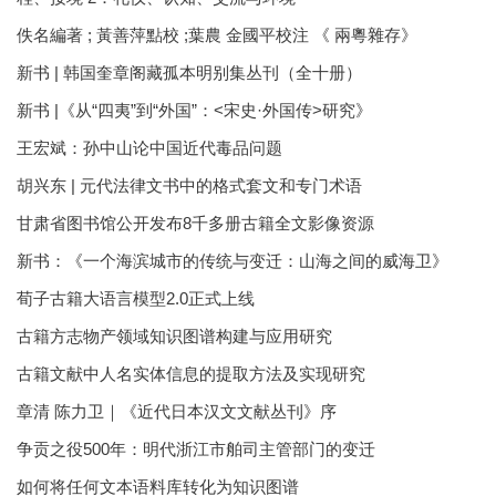
佚名編著 ; 黃善萍點校 ;葉農 金國平校注 《 兩粵雜存》
新书 | 韩国奎章阁藏孤本明别集丛刊（全十册）
新书 |《从“四夷”到“外国”：<宋史·外国传>研究》
王宏斌：孙中山论中国近代毒品问题
胡兴东 | 元代法律文书中的格式套文和专门术语
甘肃省图书馆公开发布8千多册古籍全文影像资源
新书：《一个海滨城市的传统与变迁：山海之间的威海卫》
荀子古籍大语言模型2.0正式上线
古籍方志物产领域知识图谱构建与应用研究
古籍文献中人名实体信息的提取方法及实现研究
章清 陈力卫｜《近代日本汉文文献丛刊》序
争贡之役500年：明代浙江市舶司主管部门的变迁
如何将任何文本语料库转化为知识图谱