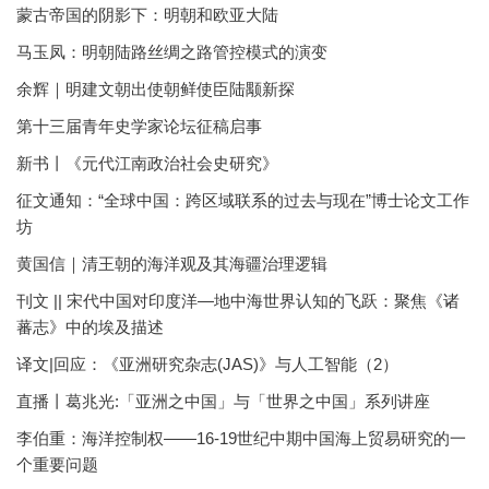
蒙古帝国的阴影下：明朝和欧亚大陆
马玉凤：明朝陆路丝绸之路管控模式的演变
余辉｜明建文朝出使朝鲜使臣陆颙新探
第十三届青年史学家论坛征稿启事
新书丨《元代江南政治社会史研究》
征文通知：“全球中国：跨区域联系的过去与现在”博士论文工作
坊
黄国信｜清王朝的海洋观及其海疆治理逻辑
刊文 || 宋代中国对印度洋—地中海世界认知的飞跃：聚焦《诸
蕃志》中的埃及描述
译文|回应：《亚洲研究杂志(JAS)》与人工智能（2）
直播丨葛兆光:「亚洲之中国」与「世界之中国」系列讲座
李伯重：海洋控制权——16-19世纪中期中国海上贸易研究的一
个重要问题