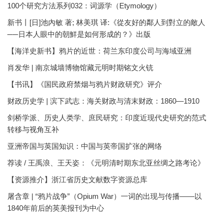
100个研究方法系列032：词源学（Etymology）
新书丨[日]池內敏 著; 林美琪 译:《從友好的鄰人到對立的敵人
──日本人眼中的朝鮮是如何形成的？》出版
【海洋史新书】鸦片的近世：荷兰东印度公司与海域亚洲
肖发华 | 南京城墙博物馆藏元明时期铭文火铳
【书讯】《国民政府禁烟与鸦片财政研究》评介
财政历史学 | 滨下武志：海关财政与清末财政：1860—1910
剑桥学派、历史人类学、庶民研究：印度近现代史研究的范式
转移与视角互补
亚洲帝国与英国知识：中国与英帝国扩张的网络
荐读 / 王禹浪、王天姿：《元明清时期东北亚丝绸之路考论》
【资源推介】浙江省历史文献数字资源总库
屠含章 | “鸦片战争”（Opium War）一词的出现与传播——以
1840年前后的英美报刊为中心