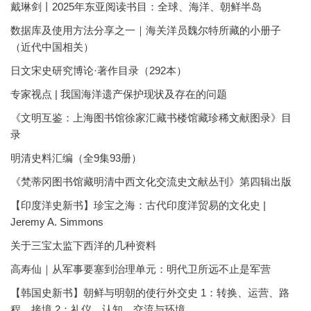
戴琳剑丨2025年东亚阅读书目：全球、海洋、朝鲜半岛
数据库及使用方法分享之一｜海关洋员魏尔特所藏的小册子
（近代中国相关）
日文宋史研究博论·著作目录（292本）
专家视点 | 我国海洋遗产保护现状及存在的问题
《文明互鉴：上海图书馆徐家汇藏书楼馆藏珍稀文献图录》目
录
明清史料汇编（全9集93册）
《梵蒂冈图书馆藏明清中西文化交流史文献丛刊》第四辑出版
【印度洋史新书】珍宝之海：古代印度洋贸易的文化史 |
Jeremy A. Simmons
关于三宝太监下西洋的几种资料
高寿仙｜从军事要塞到治理单元：明代卫所远不止是军营
【韩国史新书】朝鲜与明朝的使行外交史 1：转换、运营、路
程、接境 2：礼仪、认知、交流与环境