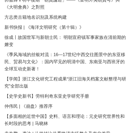
《大明會典》之對照
方志类古籍地名识别及系统构建
新书快报 | 《海洋文明研究（第十辑）》
徐成丨故国世军与新朝士民： 明朝宣府镇军事家族在清前期的
嬗变
《季风海域的丝银对流：16—17世纪中西交往图景中的东亚移
民、贸易与文化》：国内罕见的明清中国、东南亚与西班牙的
全球互动史新著！
【学闻】浙江文化研究工程成果“浙江旧海关档案文献整理与研
究”全部出版
【史学史新书】劳特利奇东亚史学研究手册
仲伟民 | 《崩盘》推荐序
【多面相的近世中国】史料、语言和理论：元史研究世界性和
长时段的思考 | 马晓林