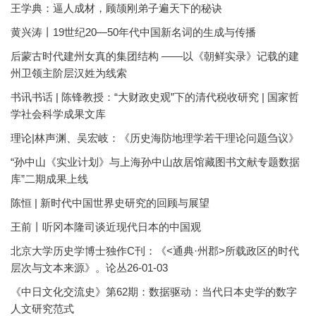
王学典：逼人成材，顾颉刚弟子遍天下的秘诀
黄兴涛丨19世纪20—50年代中国新名词的生成与传播
后蒙古时代建州女真的集团结构 ——以《朝鲜实录》记载的建
州卫领主阶层汉姓为线索
书讯书话 | 陈锋教授：“大财政史观”下的清代税收研究 | 国家哲
学社会科学成果文库
理论|林声渊、吴宏岐：《历史海防地理学若干理论问题刍议》
“孙中山《实业计划》与上海孙中山故居馆藏图书文献专题数据
库”二期成果上线
陈恒 | 新时代中国世界史研究的回顾与展望
王前丨听冈本隆司谈近现代日本的中国观
北京大学历史学博士独作C刊：《<通典·州郡>所载政区的时代
层次与文本来源》。论丛26-01-03
《中日文化交流史》第62期：数据驱动：当代日本史学的数字
人文研究范式