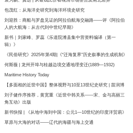
包茂红：从海洋史研究到海洋环境史研究
刘迎胜：商船与罗盘见证的阿拉伯航海交融路——评《阿拉伯
人的大航海：从古代到中世纪早期》
新书｜刘家峰、罗蕊《乐道院潍县集中营资料编译（第一
辑）》
《民俗研究》2025年第4期|《“迁海复界”历史叙事的生成机制》
何斯薇 | 龙州开埠与桂越边境交通地理变迁(1889—1932)
Maritime History Today
【多面相的近世中国】整体视野与10至13世纪史研究 | 苗润博
刘子健作序推荐，黄宽重《近世中韩关系——宋、金与高丽三
角互动》出版
新书快报 | 《从地中海到中国：公元1—10世纪的印度洋贸易》
草原与大海的对话——辽代的海疆与海上交通