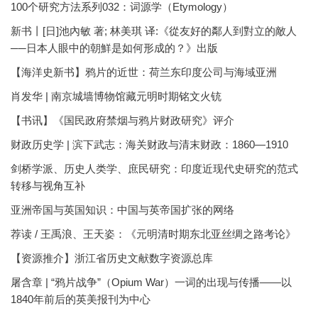
100个研究方法系列032：词源学（Etymology）
新书丨[日]池內敏 著; 林美琪 译:《從友好的鄰人到對立的敵人
──日本人眼中的朝鮮是如何形成的？》出版
【海洋史新书】鸦片的近世：荷兰东印度公司与海域亚洲
肖发华 | 南京城墙博物馆藏元明时期铭文火铳
【书讯】《国民政府禁烟与鸦片财政研究》评介
财政历史学 | 滨下武志：海关财政与清末财政：1860—1910
剑桥学派、历史人类学、庶民研究：印度近现代史研究的范式
转移与视角互补
亚洲帝国与英国知识：中国与英帝国扩张的网络
荐读 / 王禹浪、王天姿：《元明清时期东北亚丝绸之路考论》
【资源推介】浙江省历史文献数字资源总库
屠含章 | “鸦片战争”（Opium War）一词的出现与传播——以
1840年前后的英美报刊为中心