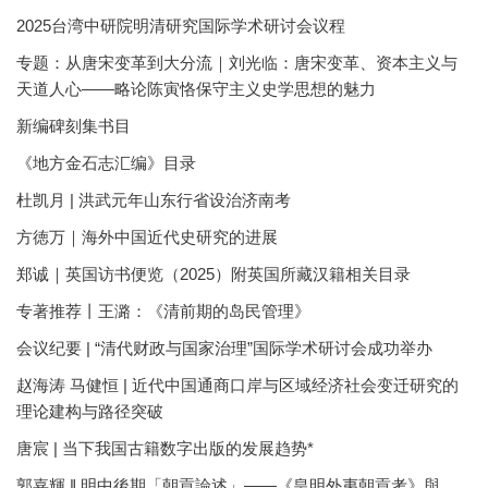
2025台湾中研院明清研究国际学术研讨会议程
专题：从唐宋变革到大分流｜刘光临：唐宋变革、资本主义与
天道人心——略论陈寅恪保守主义史学思想的魅力
新编碑刻集书目
《地方金石志汇编》目录
杜凯月 | 洪武元年山东行省设治济南考
方徳万｜海外中国近代史研究的进展
郑诚｜英国访书便览（2025）附英国所藏汉籍相关目录
专著推荐丨王潞：《清前期的岛民管理》
会议纪要 | “清代财政与国家治理”国际学术研讨会成功举办
赵海涛 马健恒 | 近代中国通商口岸与区域经济社会变迁研究的
理论建构与路径突破
唐宸 | 当下我国古籍数字出版的发展趋势*
郭嘉輝 ‖ 明中後期「朝貢論述」——《皇明外夷朝貢考》與