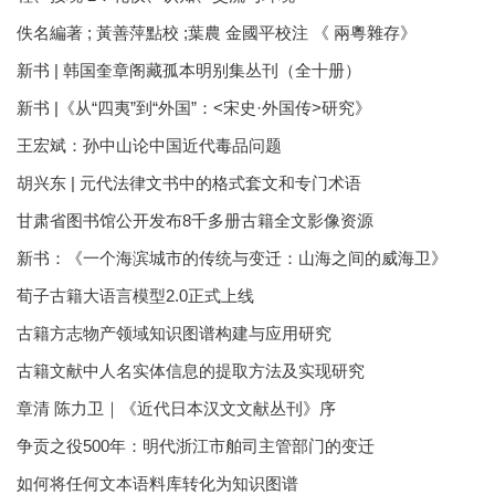
佚名編著 ; 黃善萍點校 ;葉農 金國平校注 《 兩粵雜存》
新书 | 韩国奎章阁藏孤本明别集丛刊（全十册）
新书 |《从“四夷”到“外国”：<宋史·外国传>研究》
王宏斌：孙中山论中国近代毒品问题
胡兴东 | 元代法律文书中的格式套文和专门术语
甘肃省图书馆公开发布8千多册古籍全文影像资源
新书：《一个海滨城市的传统与变迁：山海之间的威海卫》
荀子古籍大语言模型2.0正式上线
古籍方志物产领域知识图谱构建与应用研究
古籍文献中人名实体信息的提取方法及实现研究
章清 陈力卫｜《近代日本汉文文献丛刊》序
争贡之役500年：明代浙江市舶司主管部门的变迁
如何将任何文本语料库转化为知识图谱