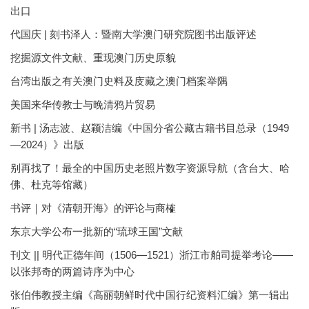
出口
代国庆 | 刻书泽人：暨南大学澳门研究院图书出版评述
挖掘源文件文献、重现澳门历史原貌
台湾出版之有关澳门史料及庋藏之澳门档案举隅
美国来华传教士与晚清鸦片贸易
新书 | 汤志波、赵颖洁编《中国分省公藏古籍书目总录（1949
—2024）》出版
别再找了！最全的中国历史老照片数字资源导航（含台大、哈
佛、杜克等馆藏）
书评｜对《清朝开海》的评论与商榷
东京大学公布一批新的“琉球王国”文献
刊文 || 明代正德年间（1506—1521）浙江市舶司提举考论——
以张邦奇的两篇诗序为中心
张伯伟教授主编《高丽朝鲜时代中国行纪资料汇编》第一辑出