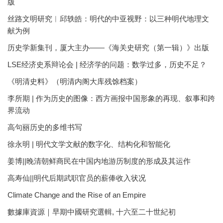
版
丝路文明研究︱邱轶皓：明代的中亚视野：以三种明代地理文
献为例
历史学新集刊，厦大主办——《海关史研究（第一辑）》出版
LSE经济史系辩论会 | 经济学的问题：数学过多，历史不足？
《明清史料》（明清内阁大库残馀档案）
李所期 | 作为历史的图像：西方画报中国形象的再现、叙事和跨
界流动
高句丽历史的多维书写
徐永明 | 明代文学文献的数字化、结构化和智能化
姜博||晚清朝鲜商民在中国内地游历制度的形成及其运作
高寿仙||明代后期武职官员的薪俸收入状况
Climate Change and the Rise of an Empire
數據庫資源｜早期中國研究選輯, 十六至二十世紀初