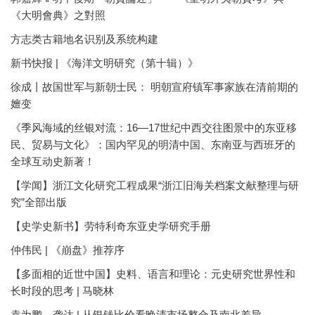
《大明會典》之對照
方志类古籍地名识别及系统构建
新书快报 | 《海洋文明研究（第十辑）》
徐成丨故国世军与新朝士民： 明朝宣府镇军事家族在清前期的
嬗变
《季风海域的丝银对流：16—17世纪中西交往图景中的东亚移
民、贸易与文化》：国内罕见的明清中国、东南亚与西班牙的
全球互动史新著！
【学闻】浙江文化研究工程成果“浙江旧海关档案文献整理与研
究”全部出版
【史学史新书】劳特利奇东亚史学研究手册
仲伟民 | 《崩盘》推荐序
【多面相的近世中国】史料、语言和理论：元史研究世界性和
长时段的思考 | 马晓林
袁为鹏、龚达 | 从银钱比价看晚清市场整合及南北差异