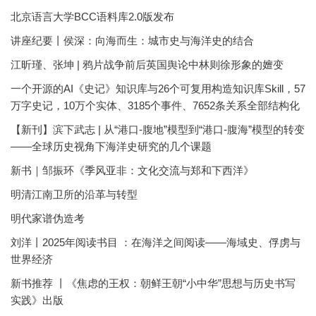
北京语言大学BCC语料库2.0版发布
讲座纪要丨侯深：向海而生：城市史与海洋史的结合
江昕瑾、张坤 | 鸦片战争前后英国舆论中林则徐形象的嬗变
一个开源的AI《史记》知识库与26个可复用构造知识库Skill，57
万字史记，10万个实体、3185个事件、7652条关系全部结构化
【新刊】滨下武志 | 从“港口-腹地”模型到“港口-腹海”模型的转变
——全球历史视角下海洋史研究的几个课题
新书｜邹振环《季风亚非：文化交流与郑和下西洋》
明清江南卫所的沿革与转型
明代家谱伪造考
刘洋丨2025年阅读书目 ：在海洋之间阅读——海域史、俘虏与
世界经济
新书推荐 丨《焦虑的王权：朝鲜王朝“小中华”思想与历史书写
实践》出版