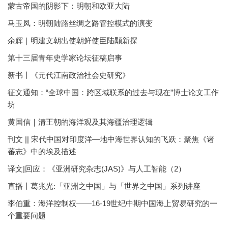
蒙古帝国的阴影下：明朝和欧亚大陆
马玉凤：明朝陆路丝绸之路管控模式的演变
余辉｜明建文朝出使朝鲜使臣陆颙新探
第十三届青年史学家论坛征稿启事
新书丨《元代江南政治社会史研究》
征文通知：“全球中国：跨区域联系的过去与现在”博士论文工作
坊
黄国信｜清王朝的海洋观及其海疆治理逻辑
刊文 || 宋代中国对印度洋—地中海世界认知的飞跃：聚焦《诸
蕃志》中的埃及描述
译文|回应：《亚洲研究杂志(JAS)》与人工智能（2）
直播丨葛兆光:「亚洲之中国」与「世界之中国」系列讲座
李伯重：海洋控制权——16-19世纪中期中国海上贸易研究的一
个重要问题