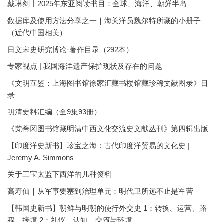
戴琳剑丨2025年东亚阅读书目：全球、海洋、朝鲜半岛
数据库及使用方法分享之一｜海关洋员魏尔特所藏的小册子
（近代中国相关）
日文宋史研究博论·著作目录（292本）
专家视点 | 我国海洋遗产保护现状及存在的问题
《文明互鉴：上海图书馆徐家汇藏书楼馆藏珍稀文献图录》目
录
明清史料汇编（全9集93册）
《梵蒂冈图书馆藏明清中西文化交流史文献丛刊》第四辑出版
【印度洋史新书】珍宝之海：古代印度洋贸易的文化史 |
Jeremy A. Simmons
关于三宝太监下西洋的几种资料
高寿仙｜从军事要塞到治理单元：明代卫所远不止是军营
【韩国史新书】朝鲜与明朝的使行外交史 1：转换、运营、路
程、接境 2：礼仪、认知、交流与环境