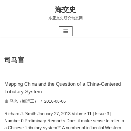
海交史
跳
东亚文史研究动态网
至
正
文
司马富
Mapping China and the Question of a China-Centered
Tributary System
由
马光（搬运工）
2016-08-06
Richard J. Smith January 27, 2013 Volume 11 | Issue 3 |
Number 0 Preliminary Remarks Does it make sense to refer to
a Chinese “tributary system?” A number of influential Western